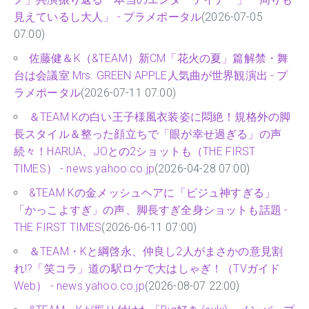
見えているし大人」 - プラメポータル
(2026-07-05
07:00)
佐藤健＆K（&TEAM）新CM「花火の夏」篇解禁・舞
台は会議室 Mrs. GREEN APPLE人気曲が世界観演出 - プ
ラメポータル
(2026-07-11 07:00)
＆TEAM Kの白い王子様風衣装姿に悶絶！規格外の脚
長スタイル＆整った顔立ちで「眼が幸せ過ぎる」の声
続々！HARUA、JOとの2ショットも（THE FIRST
TIMES） - news.yahoo.co.jp
(2026-04-28 07:00)
&TEAM Kの金メッシュヘアに「ビジュ神すぎる」
「かっこよすぎ」の声、脚長すぎ全身ショットも話題 -
THE FIRST TIMES
(2026-06-11 07:00)
＆TEAM・Kと綱啓永、仲良し2人がまさかの意見割
れ!?「笑コラ」道の駅ロケで大はしゃぎ！（TVガイド
Web） - news.yahoo.co.jp
(2026-08-07 22:00)