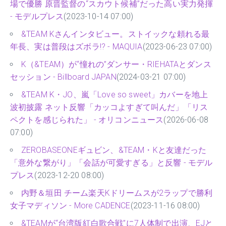
場で優勝 原晋監督の“スカウト候補”だった高い実力発揮
- モデルプレス
(2023-10-14 07:00)
&TEAM Kさんインタビュー。ストイックな頼れる最
年長、実は普段はズボラ!? - MAQUIA
(2023-06-23 07:00)
K（&TEAM）が“憧れの”ダンサー・RIEHATAとダンス
セッション - Billboard JAPAN
(2024-03-21 07:00)
&TEAM K・JO、嵐「Love so sweet」カバーを地上
波初披露 ネット反響「カッコよすぎて叫んだ」「リス
ペクトを感じられた」 - オリコンニュース
(2026-06-08
07:00)
ZEROBASEONEギュビン、&TEAM・Kと友達だった
「意外な繋がり」「会話が可愛すぎる」と反響 - モデル
プレス
(2023-12-20 08:00)
内野＆垣田 チーム楽天Kドリームスが2ラップで勝利
女子マディソン - More CADENCE
(2023-11-16 08:00)
&TEAMが“台湾版紅白歌合戦”に7人体制で出演、EJと