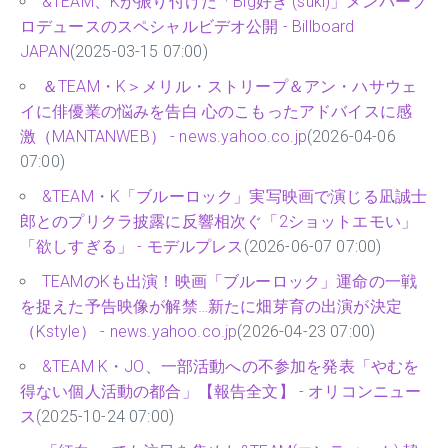
&TEAM、Kが振り付けた「Big好き (suki)」メンバープ
ロデュースのスペシャルビデオ公開 - Billboard
JAPAN
(2025-03-15 07:00)
＆TEAM・K＞メリル・ストリープ＆アン・ハサウェ
イに俳優業の悩みを告白 心のこもったアドバイスに感
激（MANTANWEB） - news.yahoo.co.jp
(2026-04-06
07:00)
&TEAM・K「ブルーロック」実写映画で演じる凪誠士
郎とのプリクラ披露に反響相次ぐ「2ショットエモい」
「欲しすぎる」 - モデルプレス
(2026-06-07 07:00)
TEAMのKも出演！映画「ブルーロック」運命の一戦
を捉えた予告映像が解禁…新たに畑芽育の出演が決定
（Kstyle） - news.yahoo.co.jp
(2026-04-23 07:00)
&TEAM K・JO、一部活動への不参加を発表「やむを
得ない個人活動の都合」【報告全文】 - オリコンニュー
ス
(2025-10-24 07:00)