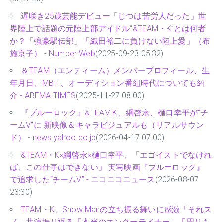
遅咲き25歳芸能デビュー「じつは苦労人だった」世
界陸上で話題の元陸上部アイドル“&TEAM・K”とは何者
か？「強豪駅伝部」「織田裕二に負けない陸上愛」（布
施京子） - Number Web
(2025-09-23 05:32)
＆TEAM（エンティーム）メンバープロフィール、生
年月日、MBTI、オーディション番組時代についても紹
介 - ABEMA TIMES
(2025-11-27 08:00)
『ブルーロック』&TEAM K、綱啓永、樋口幸平が“チ
ームV”に 新映像＆キャラビジュアルも（リアルサウン
ド） - news.yahoo.co.jp
(2026-04-17 07:00)
&TEAM・K×綱啓永×樋口幸平、「エゴイストでなけれ
ば、この仕事はできない」 実写映画『ブルーロック』
で追求した“チームV” - ニコニコニュース
(2026-08-07
23:30)
TEAM・K、Snow Manの立ち振る舞いに感激「それス
ノ」共演振り返る「本当のエンターテイナー」「周りも