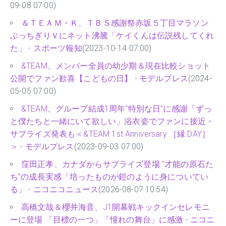
09-08 07:00)
＆ＴＥＡＭ・Ｋ、ＴＢＳ感謝祭赤坂５丁目マラソン
ぶっちぎりＶにネット沸騰「ケイくんは伝説残してくれ
た」 - スポーツ報知
(2023-10-14 07:00)
&TEAM、メンバー全員の幼少期＆現在比較ショット
公開でファン歓喜【こどもの日】 - モデルプレス
(2024-
05-05 07:00)
&TEAM、グループ結成1周年“特別な日”に感謝「ずっ
と僕たちと一緒にいて欲しい」浴衣姿でファンに接近・
サプライズ発表も＜&TEAM 1st Anniversary ［縁 DAY］
＞ - モデルプレス
(2023-09-03 07:00)
窪田正孝、カナダからサプライズ登場 “才能の原石た
ち”の成長実感「培ったものが鎧のように身についてい
る」 - ニコニコニュース
(2026-08-07 10:54)
高橋文哉＆櫻井海音、J1開幕戦キックインセレモニ
ーに登場 「目標の一つ」「憧れの舞台」に感激 - ニコニ