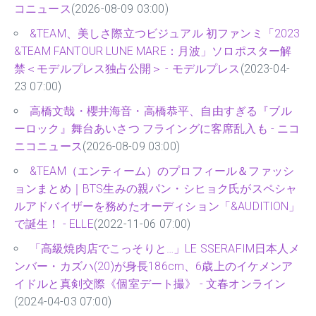
コニュース
(2026-08-09 03:00)
&TEAM、美しさ際立つビジュアル 初ファンミ「2023
&TEAM FANTOUR LUNE MARE：月波」ソロポスター解
禁＜モデルプレス独占公開＞ - モデルプレス
(2023-04-
23 07:00)
高橋文哉・櫻井海音・高橋恭平、自由すぎる『ブル
ーロック』舞台あいさつ フライングに客席乱入も - ニコ
ニコニュース
(2026-08-09 03:00)
&TEAM（エンティーム）のプロフィール＆ファッシ
ョンまとめ｜BTS生みの親パン・シヒョク氏がスペシャ
ルアドバイザーを務めたオーディション「&AUDITION」
で誕生！ - ELLE
(2022-11-06 07:00)
「高級焼肉店でこっそりと…」LE SSERAFIM日本人メ
ンバー・カズハ(20)が身長186cm、6歳上のイケメンア
イドルと真剣交際《個室デート撮》 - 文春オンライン
(2024-04-03 07:00)