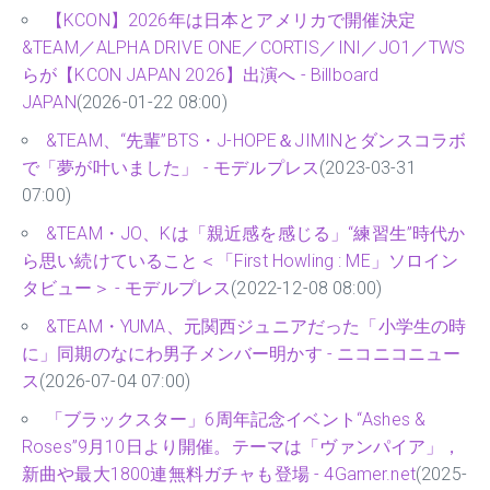
【KCON】2026年は日本とアメリカで開催決定
&TEAM／ALPHA DRIVE ONE／CORTIS／INI／JO1／TWS
らが【KCON JAPAN 2026】出演へ - Billboard
JAPAN
(2026-01-22 08:00)
&TEAM、“先輩”BTS・J-HOPE＆JIMINとダンスコラボ
で「夢が叶いました」 - モデルプレス
(2023-03-31
07:00)
&TEAM・JO、Kは「親近感を感じる」“練習生”時代か
ら思い続けていること＜「First Howling : ME」ソロイン
タビュー＞ - モデルプレス
(2022-12-08 08:00)
&TEAM・YUMA、元関西ジュニアだった「小学生の時
に」同期のなにわ男子メンバー明かす - ニコニコニュー
ス
(2026-07-04 07:00)
「ブラックスター」6周年記念イベント“Ashes &
Roses”9月10日より開催。テーマは「ヴァンパイア」，
新曲や最大1800連無料ガチャも登場 - 4Gamer.net
(2025-