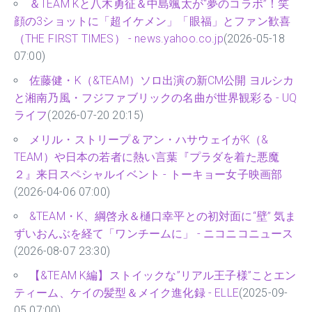
＆TEAM Kと八木勇征＆中島颯太が“夢のコラボ”！笑
顔の3ショットに「超イケメン」「眼福」とファン歓喜
（THE FIRST TIMES） - news.yahoo.co.jp
(2026-05-18
07:00)
佐藤健・K（&TEAM）ソロ出演の新CM公開 ヨルシカ
と湘南乃風・フジファブリックの名曲が世界観彩る - UQ
ライフ
(2026-07-20 20:15)
メリル・ストリープ＆アン・ハサウェイがK（&
TEAM）や日本の若者に熱い言葉『プラダを着た悪魔
２』来日スペシャルイベント - トーキョー女子映画部
(2026-04-06 07:00)
&TEAM・K、綱啓永＆樋口幸平との初対面に“壁” 気ま
ずいおんぶを経て「ワンチームに」 - ニコニコニュース
(2026-08-07 23:30)
【&TEAM K編】ストイックな”リアル王子様”ことエン
ティーム、ケイの髪型＆メイク進化録 - ELLE
(2025-09-
05 07:00)