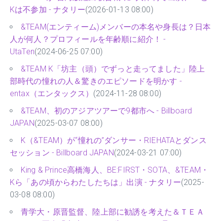
Kは不参加 - ナタリー
(2026-01-13 08:00)
&TEAM(エンティーム)メンバーの本名や身長は？日本
人が何人？プロフィールを年齢順に紹介！ -
UtaTen
(2024-06-25 07:00)
&TEAM K「坊主（頭）でずっと走ってました」陸上
部時代の憧れの人＆驚きのエピソードを明かす -
entax（エンタックス）
(2024-11-28 08:00)
&TEAM、初のアジアツアーで9都市へ - Billboard
JAPAN
(2025-03-07 08:00)
K（&TEAM）が“憧れの”ダンサー・RIEHATAとダンス
セッション - Billboard JAPAN
(2024-03-21 07:00)
King & Prince高橋海人、BE:FIRST・SOTA、&TEAM・
Kら「あの頃からわたしたちは」出演 - ナタリー
(2025-
03-08 08:00)
青学大・原晋監督、陸上部に勧誘を考えた＆ＴＥＡ