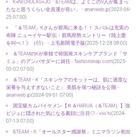
K×NICHOLAS×JO「&TEAMは、よくこの9人が集まっ
たなと思うくらい全員運が良い」 - ananweb.jp
(2023-06-
25 07:00)
「＆TEAM」Kさんが群馬に来る！！ スバルは充実の
布陣 ニューイヤー駅伝・群馬県勢エントリー《陸上愛
を叫べ！》（65） - 上毛新聞電子版
(2025-12-28 08:00)
＆TEAMのKが単独で韓国発スキンケアブランド「サ
ミュ」のアンバサダーに就任 - fashionsnap.com
(2025-
05-02 07:00)
＆TEAM・K「スキンケアのモットーは、肌に過度な
栄養を与えすぎないこと」 美肌を保つ秘訣を公開 -
ananweb.jp
(2024-09-01 07:00)
国宝級カムバイケメン【Ｋ＆HARUA（＆TEAM）】強
ビジュに隠された気になる素顔に注目♡ - vivi.tv
(2024-
07-13 07:00)
&TEAM・K「オールスター感謝祭」ミニマラソン初出