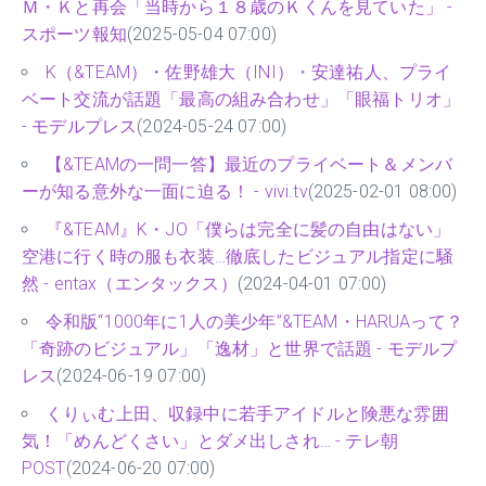
Ｍ・Ｋと再会「当時から１８歳のＫくんを見ていた」 -
スポーツ報知
(2025-05-04 07:00)
K（&TEAM）・佐野雄大（INI）・安達祐人、プライ
ベート交流が話題「最高の組み合わせ」「眼福トリオ」
- モデルプレス
(2024-05-24 07:00)
【&TEAMの一問一答】最近のプライベート＆メンバ
ーが知る意外な一面に迫る！ - vivi.tv
(2025-02-01 08:00)
『&TEAM』K・JO「僕らは完全に髪の自由はない」
空港に行く時の服も衣装…徹底したビジュアル指定に騒
然 - entax（エンタックス）
(2024-04-01 07:00)
令和版“1000年に1人の美少年”&TEAM・HARUAって？
「奇跡のビジュアル」「逸材」と世界で話題 - モデルプ
レス
(2024-06-19 07:00)
くりぃむ上田、収録中に若手アイドルと険悪な雰囲
気！「めんどくさい」とダメ出しされ… - テレ朝
POST
(2024-06-20 07:00)