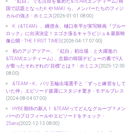
「紅白」 でも注目を集めた&TEAM(エンティーム) 韓
国で話題となったK や MAKI ら、メンバーたちのフィジ
カルの強さ - ホミニス
(2026-01-01 08:00)
K（&TEAM）、綱啓永、樋口幸平が実写映画『ブルー
ロック』に出演決定！エゴさ漲るキャラビジュ＆最新映
像公開 - THE FIRST TIMES
(2026-04-17 07:00)
初のアジアツアー、「紅白」初出場... と大躍進の
&TEAM(エンティーム) 、念願の韓国デビューの裏で9人
が誓ったそれぞれの"目標"とは？ - ホミニス
(2025-12-30
08:00)
&TEAM・K、パリ五輪出場選手と「ずっと練習をして
いた仲」エピソード披露にスタジオ驚き - モデルプレス
(2024-08-04 07:00)
HYBE期待の新人！ &TEAMってどんなグループ？メン
バーのプロフィールやエピソードをチェック -
25ans
(2022-12-13 08:00)