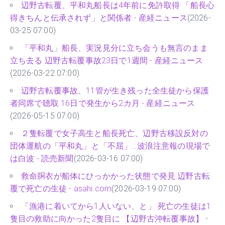
辺野古転覆、平和丸船長は4年前に免許取得 「船長心
得きちんと伝承されず」と関係者 - 産経ニュース
(2026-
03-25 07:00)
「平和丸」船長、実況見分に立ち会うも無言のまま
立ち去る 辺野古転覆事故23日で1週間 - 産経ニュース
(2026-03-22 07:00)
辺野古転覆事故、11管が生き残った全生徒から保護
者同席で聴取 16日で発生から2カ月 - 産経ニュース
(2026-05-15 07:00)
２隻転覆で女子高生と船長死亡、辺野古移設反対の
団体運航の「平和丸」と「不屈」…波浪注意報の現場で
は白波 - 読売新聞
(2026-03-16 07:00)
救命胴衣が船体にひっかかった状態で発見 辺野古転
覆で死亡の生徒 - asahi.com
(2026-03-19 07:00)
「漁港に着いてから1人いない、と」 死亡の生徒は1
隻目の救助に向かった2隻目に 【辺野古沖転覆事故】 -