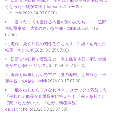
辺野古沖転覆 海保が「平和丸」船長宅も家宅捜索 亡
くなった生徒が乗船｜Infoseekニュース -
Infoseek
(2026-04-03 07:00)
「書きたくても書ける内容が無い人たち」――辺野
古転覆事故、遺族の静かな告発 - zakⅡ
(2026-04-18
07:00)
海保、死亡船長の関係先立ち入り 沖縄・辺野古沖
転覆 - サンスポ
(2026-03-25 07:00)
辺野古沖転覆で実況見分 海上保安本部、消防や船
長が立ち会い - サンスポ
(2026-03-22 07:00)
海保も転覆した辺野古沖「魔の海域」と無謀な「平
和学習」の犠牲 - zakⅡ
(2026-03-17 07:00)
「船を出したらダメなわけ？」 スナックで泥酔した
「平和丸」船長が直撃取材に答えた！ 「死人を起こし
て聞いた方がいい」〈辺野古転覆事故〉 -
dailyshincho.jp
(2026-03-28 07:00)