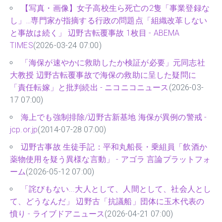
【写真・画像】女子高校生ら死亡の2隻「事業登録な
し」…専門家が指摘する行政の問題点「組織改革しない
と事故は続く」 辺野古転覆事故 1枚目 - ABEMA
TIMES
(2026-03-24 07:00)
「海保が速やかに救助したか検証が必要」元同志社
大教授 辺野古転覆事故で海保の救助に呈した疑問に
「責任転嫁」と批判続出 - ニコニコニュース
(2026-03-
17 07:00)
海上でも強制排除/辺野古新基地 海保が異例の警戒 -
jcp.or.jp
(2014-07-28 07:00)
辺野古事故 生徒手記：平和丸船長・乗組員「飲酒か
薬物使用を疑う異様な言動」 - アゴラ 言論プラットフォ
ーム
(2026-05-12 07:00)
「詫びもない...大人として、人間として、社会人とし
て、どうなんだ」 辺野古「抗議船」団体に玉木代表の
憤り - ライブドアニュース
(2026-04-21 07:00)