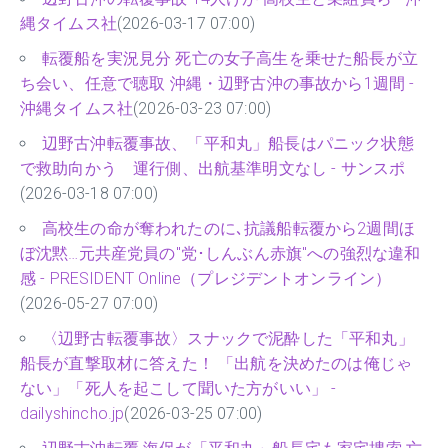
縄タイムス社
(2026-03-17 07:00)
転覆船を実況見分 死亡の女子高生を乗せた船長が立
ち会い、任意で聴取 沖縄・辺野古沖の事故から1週間 -
沖縄タイムス社
(2026-03-23 07:00)
辺野古沖転覆事故、「平和丸」船長はパニック状態
で救助向かう 運行側、出航基準明文なし - サンスポ
(2026-03-18 07:00)
高校生の命が奪われたのに､抗議船転覆から2週間ほ
ぼ沈黙…元共産党員の"党･しんぶん赤旗"への強烈な違和
感 - PRESIDENT Online（プレジデントオンライン）
(2026-05-27 07:00)
〈辺野古転覆事故〉スナックで泥酔した「平和丸」
船長が直撃取材に答えた！ 「出航を決めたのは俺じゃ
ない」「死人を起こして聞いた方がいい」 -
dailyshincho.jp
(2026-03-25 07:00)