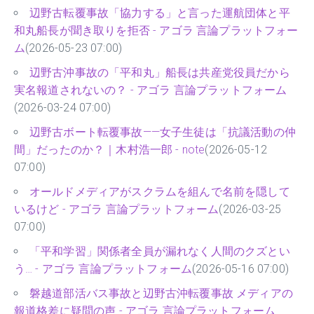
辺野古転覆事故「協力する」と言った運航団体と平
和丸船長が聞き取りを拒否 - アゴラ 言論プラットフォー
ム
(2026-05-23 07:00)
辺野古沖事故の「平和丸」船長は共産党役員だから
実名報道されないの？ - アゴラ 言論プラットフォーム
(2026-03-24 07:00)
辺野古ボート転覆事故——女子生徒は「抗議活動の仲
間」だったのか？｜木村浩一郎 - note
(2026-05-12
07:00)
オールドメディアがスクラムを組んで名前を隠して
いるけど - アゴラ 言論プラットフォーム
(2026-03-25
07:00)
「平和学習」関係者全員が漏れなく人間のクズとい
う… - アゴラ 言論プラットフォーム
(2026-05-16 07:00)
磐越道部活バス事故と辺野古沖転覆事故 メディアの
報道格差に疑問の声 - アゴラ 言論プラットフォーム