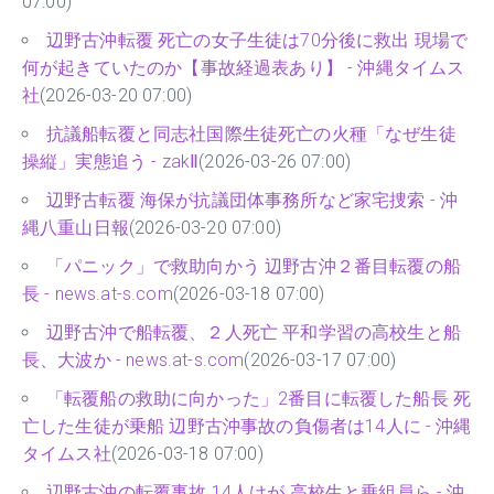
07:00)
辺野古沖転覆 死亡の女子生徒は70分後に救出 現場で
何が起きていたのか【事故経過表あり】 - 沖縄タイムス
社
(2026-03-20 07:00)
抗議船転覆と同志社国際生徒死亡の火種「なぜ生徒
操縦」実態追う - zakⅡ
(2026-03-26 07:00)
辺野古転覆 海保が抗議団体事務所など家宅捜索 - 沖
縄八重山日報
(2026-03-20 07:00)
「パニック」で救助向かう 辺野古沖２番目転覆の船
長 - news.at-s.com
(2026-03-18 07:00)
辺野古沖で船転覆、２人死亡 平和学習の高校生と船
長、大波か - news.at-s.com
(2026-03-17 07:00)
「転覆船の救助に向かった」2番目に転覆した船長 死
亡した生徒が乗船 辺野古沖事故の負傷者は14人に - 沖縄
タイムス社
(2026-03-18 07:00)
辺野古沖の転覆事故 14人けが 高校生と乗組員ら - 沖