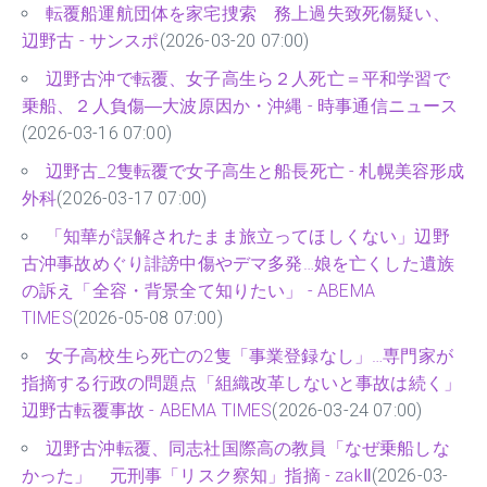
転覆船運航団体を家宅捜索 務上過失致死傷疑い、
辺野古 - サンスポ
(2026-03-20 07:00)
辺野古沖で転覆、女子高生ら２人死亡＝平和学習で
乗船、２人負傷―大波原因か・沖縄 - 時事通信ニュース
(2026-03-16 07:00)
辺野古_2隻転覆で女子高生と船長死亡 - 札幌美容形成
外科
(2026-03-17 07:00)
「知華が誤解されたまま旅立ってほしくない」辺野
古沖事故めぐり誹謗中傷やデマ多発…娘を亡くした遺族
の訴え「全容・背景全て知りたい」 - ABEMA
TIMES
(2026-05-08 07:00)
女子高校生ら死亡の2隻「事業登録なし」…専門家が
指摘する行政の問題点「組織改革しないと事故は続く」
辺野古転覆事故 - ABEMA TIMES
(2026-03-24 07:00)
辺野古沖転覆、同志社国際高の教員「なぜ乗船しな
かった」 元刑事「リスク察知」指摘 - zakⅡ
(2026-03-