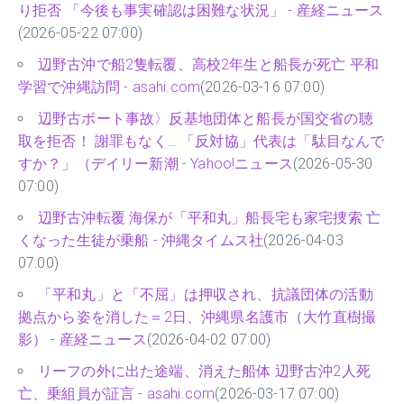
り拒否 「今後も事実確認は困難な状況」 - 産経ニュース
(2026-05-22 07:00)
辺野古沖で船2隻転覆、高校2年生と船長が死亡 平和
学習で沖縄訪問 - asahi.com
(2026-03-16 07:00)
辺野古ボート事故〉反基地団体と船長が国交省の聴
取を拒否！ 謝罪もなく… 「反対協」代表は「駄目なんで
すか？」（デイリー新潮 - Yahoo!ニュース
(2026-05-30
07:00)
辺野古沖転覆 海保が「平和丸」船長宅も家宅捜索 亡
くなった生徒が乗船 - 沖縄タイムス社
(2026-04-03
07:00)
「平和丸」と「不屈」は押収され、抗議団体の活動
拠点から姿を消した＝2日、沖縄県名護市（大竹直樹撮
影） - 産経ニュース
(2026-04-02 07:00)
リーフの外に出た途端、消えた船体 辺野古沖2人死
亡、乗組員が証言 - asahi.com
(2026-03-17 07:00)