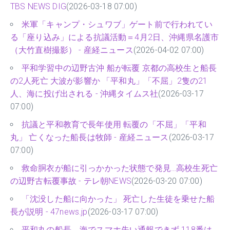
TBS NEWS DIG
(2026-03-18 07:00)
米軍「キャンプ・シュワブ」ゲート前で行われてい
る「座り込み」による抗議活動＝4月2日、沖縄県名護市
（大竹直樹撮影） - 産経ニュース
(2026-04-02 07:00)
平和学習中の辺野古沖 船が転覆 京都の高校生と船長
の2人死亡 大波が影響か 「平和丸」「不屈」2隻の21
人、海に投げ出される - 沖縄タイムス社
(2026-03-17
07:00)
抗議と平和教育で長年使用 転覆の「不屈」「平和
丸」 亡くなった船長は牧師 - 産経ニュース
(2026-03-17
07:00)
救命胴衣が船に引っかかった状態で発見…高校生死亡
の辺野古転覆事故 - テレ朝NEWS
(2026-03-20 07:00)
「沈没した船に向かった」 死亡した生徒を乗せた船
長が説明 - 47news.jp
(2026-03-17 07:00)
平和丸の船長、海でスマホ失い通報できず 118番は