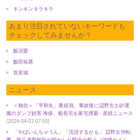
キンキンキラキラ
あまり注目されていないキーワードも
チェックしてみませんか？
飯沼愛
飯田祐基
首里城
ニュース
＜独自＞「平和丸」乗組員、事故後に辺野古土砂運
搬のダンプ妨害 海保、船長宅を家宅捜索 - 産経ニュース
(2026-04-02 07:00)
「やばいんちゃうん」「沈没するかも」 辺野古沖転
覆、第三者委報告が明かした緊迫の船上（沖縄タイム