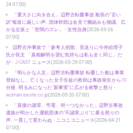
24 07:00)
「重大さに向き合え」辺野古転覆事故 船長の“言い
訳”報道に厳しい声…団体幹部は会見で腕組みも物議、広
がる左派と「世間のズレ」 - 女性自身
(2026-03-26
07:00)
辺野古沖事故で「参考人招致」見送りに今井絵理子
氏が長文 「真相解明を望む気持ちは私も全く同じ」だ
が - J-CAST ニュース
(2026-05-29 07:00)
「明らかな人災」辺野古転覆事故 転覆した船は事業
登録なし、亡くなった女子生徒の救助は事故発生から70
分後…明るみになった“新事実”に広がる衝撃と怒り -
woman.excite.co.jp
(2026-03-20 07:00)
「直接の謝罪、弔電、何一つなかった」辺野古事故
遺族が明かした運航団体の“不誠実ぶり”に募る怒りの
声…一貫して変わらぬ - ニコニコニュース
(2026-04-21
07:00)