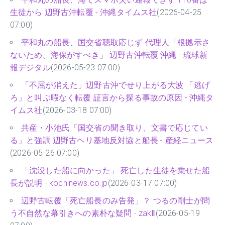
生徒から 辺野古沖転覆 - 沖縄タイムス社
(2026-04-25
07:00)
平和丸の船長、国交省聴取応じず 代理人「根拠示さ
ないため。海保がすべき」 辺野古沖転覆 沖縄 - 琉球新
報デジタル
(2026-05-23 07:00)
「不屈が消えた」辺野古沖でせり上がる大波 「逃げ
ろ」と叫ぶ暇なく転覆 証言から探る事故の原因 - 沖縄タ
イムス社
(2026-03-18 07:00)
共産・小池氏「国交省の聞き取り、文書で応じてい
る」と強調 辺野古ヘリ基地反対協と船長 - 産経ニュース
(2026-05-26 07:00)
「沈没した船に向かった」 死亡した生徒を乗せた船
長が説明 - kochinews.co.jp
(2026-03-17 07:00)
辺野古転覆「死亡船長のみ告発」？ つるの剛士が問
う不自然な幕引きへの素朴な疑問 - zakⅡ
(2026-05-19