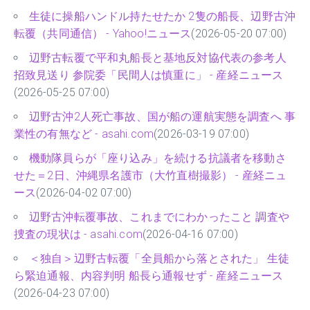
生徒に操船ハンドル持たせたか 2隻の船長、辺野古沖
転覆（共同通信） - Yahoo!ニュース
(2026-05-20 07:00)
辺野古転覆で平和丸船長と基地反対協代表の参考人
招致見送り 参院委「民間人は慎重に」 - 産経ニュース
(2026-05-25 07:00)
辺野古沖2人死亡事故、国が船の運航実態を調査へ 事
業性の有無など - asahi.com
(2026-03-19 07:00)
機動隊員らが「座り込み」を続ける抗議者を移動さ
せた＝2日、沖縄県名護市（大竹直樹撮影） - 産経ニュ
ース
(2026-04-02 07:00)
辺野古沖転覆事故、これまでにわかったこと 調査や
捜査の現状は - asahi.com
(2026-04-16 07:00)
＜独自＞辺野古転覆「全員船から落とされた」 生徒
ら緊迫通報、内容判明 船長ら通報せず - 産経ニュース
(2026-04-23 07:00)