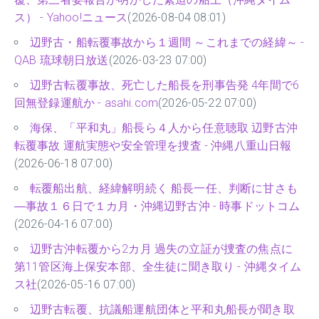
ス） - Yahoo!ニュース
(2026-08-04 08:01)
辺野古・船転覆事故から１週間 ～これまでの経緯～ -
QAB 琉球朝日放送
(2026-03-23 07:00)
辺野古転覆事故、死亡した船長を刑事告発 4年間で6
回無登録運航か - asahi.com
(2026-05-22 07:00)
海保、「平和丸」船長ら４人から任意聴取 辺野古沖
転覆事故 運航実態や安全管理を捜査 - 沖縄八重山日報
(2026-06-18 07:00)
転覆船出航、経緯解明続く 船長一任、判断に甘さも
―事故１６日で１カ月・沖縄辺野古沖 - 時事ドットコム
(2026-04-16 07:00)
辺野古沖転覆から2カ月 過失の立証が捜査の焦点に
第11管区海上保安本部、全生徒に聞き取り - 沖縄タイム
ス社
(2026-05-16 07:00)
辺野古転覆、抗議船運航団体と平和丸船長が聞き取