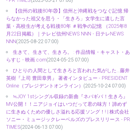
- PR TIMES
(2025-05-21 07:00)
【信州の戦後80年⑳】信州と沖縄戦をつなぐ記憶 帰
らなかった祖父を思う・「生きろ」女学生に遺した言
葉・高校生が考える戦後80年 ＃戦争の記憶 （2025年8
月22日掲載）｜テレビ信州NEWS NNN - 日テレNEWS
NNN
(2025-08-22 07:00)
生きて、生きて、生きろ。 : 作品情報・キャスト・あ
らすじ - 映画.com
(2024-05-25 07:00)
ひとりの人間として生きろと言われた気がした…藤井
英樹『上司 豊田章男』 著者インタビュー - PRESIDENT
Online（プレジデントオンライン）
(2025-10-24 07:00)
≒JOY 1stシングル収録の新曲『ネバギバ！生きろ』
MV公開！！ニアジョイはいつだって君の味方！諦めず
に生きぬくための優しさ溢れる応援ソング！! | 株式会社
ソニー・ミュージックレーベルズのプレスリリース - PR
TIMES
(2024-06-13 07:00)