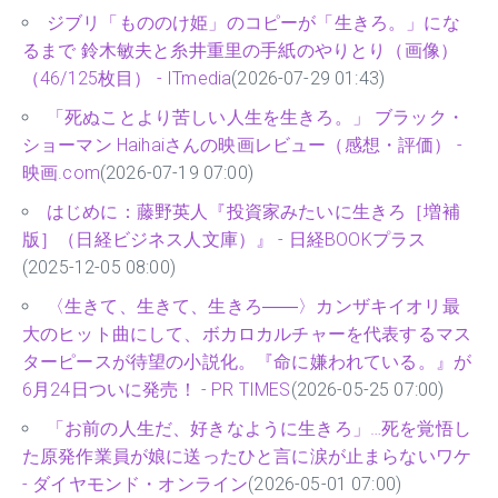
ジブリ「もののけ姫」のコピーが「生きろ。」にな
るまで 鈴木敏夫と糸井重里の手紙のやりとり（画像）
（46/125枚目） - ITmedia
(2026-07-29 01:43)
「死ぬことより苦しい人生を生きろ。」 ブラック・
ショーマン Haihaiさんの映画レビュー（感想・評価） -
映画.com
(2026-07-19 07:00)
はじめに：藤野英人『投資家みたいに生きろ［増補
版］（日経ビジネス人文庫）』 - 日経BOOKプラス
(2025-12-05 08:00)
〈生きて、生きて、生きろ――〉カンザキイオリ最
大のヒット曲にして、ボカロカルチャーを代表するマス
ターピースが待望の小説化。『命に嫌われている。』が
6月24日ついに発売！ - PR TIMES
(2026-05-25 07:00)
「お前の人生だ、好きなように生きろ」…死を覚悟し
た原発作業員が娘に送ったひと言に涙が止まらないワケ
- ダイヤモンド・オンライン
(2026-05-01 07:00)