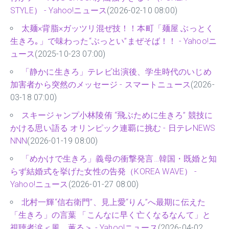
STYLE） - Yahoo!ニュース
(2026-02-10 08:00)
太麺×背脂×ガッツリ混ぜ技！！本町「麺屋 ぶっとく
生きろ｡」で味わった“ぶっとい”まぜそば！！ - Yahoo!ニ
ュース
(2025-10-23 07:00)
「静かに生きろ」テレビ出演後、学生時代のいじめ
加害者から突然のメッセージ - スマートニュース
(2026-
03-18 07:00)
スキージャンプ小林陵侑 “飛ぶために生きろ” 競技に
かける思い語る オリンピック連覇に挑む - 日テレNEWS
NNN
(2026-01-19 08:00)
「めかけで生きろ」義母の衝撃発言…韓国・既婚と知
らず結婚式を挙げた女性の告発（KOREA WAVE） -
Yahoo!ニュース
(2026-01-27 08:00)
北村一輝“信右衛門”、見上愛“りん”へ最期に伝えた
「生きろ」の言葉 「こんなに早く亡くなるなんて」と
視聴者涙＜風、薫る＞ - Yahoo!ニュース
(2026-04-02