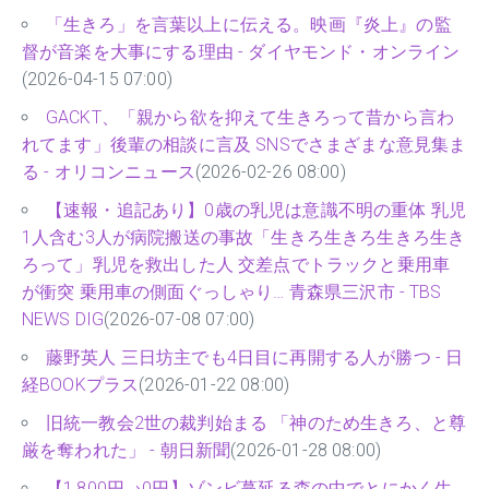
「生きろ」を言葉以上に伝える。映画『炎上』の監
督が音楽を大事にする理由 - ダイヤモンド・オンライン
(2026-04-15 07:00)
GACKT、「親から欲を抑えて生きろって昔から言わ
れてます」後輩の相談に言及 SNSでさまざまな意見集ま
る - オリコンニュース
(2026-02-26 08:00)
【速報・追記あり】0歳の乳児は意識不明の重体 乳児
1人含む3人が病院搬送の事故「生きろ生きろ生きろ生き
ろって」乳児を救出した人 交差点でトラックと乗用車
が衝突 乗用車の側面ぐっしゃり… 青森県三沢市 - TBS
NEWS DIG
(2026-07-08 07:00)
藤野英人 三日坊主でも4日目に再開する人が勝つ - 日
経BOOKプラス
(2026-01-22 08:00)
旧統一教会2世の裁判始まる 「神のため生きろ、と尊
厳を奪われた」 - 朝日新聞
(2026-01-28 08:00)
【1,800円→0円】ゾンビ蔓延る森の中でとにかく生