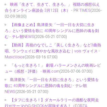
映画「生きて、生きて、生きろ。」 視聴の感想伝え
合うオンライン座談会 3月12日（木） - PR TIMES
(2026-
02-09 08:00)
【画像まとめ】島津亜矢「一日一日を大切に生き
ろ」という愛情を歌に 40周年シングルに恩師の魂を刻
む - テレ朝NEWS
(2026-05-21 07:00)
【動画】高嶺のなでしこ「美しく生きろ」など3曲熱
唱、ランウェイに爽やかな風吹き込む｜vois ヴォイス -
MusicVoice
(2026-03-16 07:00)
「もっと生きろ！」 劇場 ハラーメンさんの映画レビ
ュー（感想・評価） - 映画.com
(2026-07-06 07:00)
島津亜矢「一日一日を大切に生きろ」という愛情を
歌に 40周年シングルに恩師の魂を刻む - テレ朝
NEWS
(2026-05-21 07:00)
【タフに生きろ！】ダカールラリーの過酷な夜間走
行がテーマのG-SHOCKが屈強すぎる！（FORZA