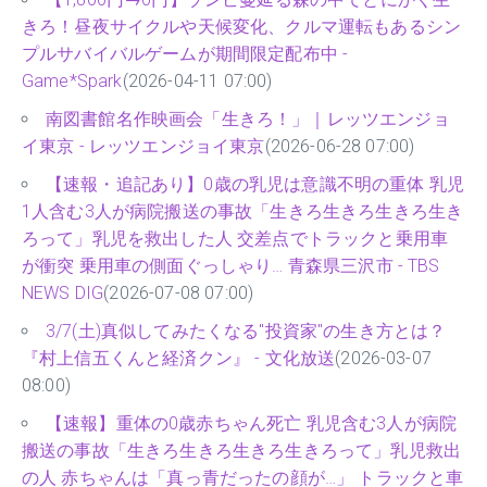
きろ！昼夜サイクルや天候変化、クルマ運転もあるシン
プルサバイバルゲームが期間限定配布中 -
Game*Spark
(2026-04-11 07:00)
南図書館名作映画会「生きろ！」｜レッツエンジョ
イ東京 - レッツエンジョイ東京
(2026-06-28 07:00)
【速報・追記あり】0歳の乳児は意識不明の重体 乳児
1人含む3人が病院搬送の事故「生きろ生きろ生きろ生き
ろって」乳児を救出した人 交差点でトラックと乗用車
が衝突 乗用車の側面ぐっしゃり… 青森県三沢市 - TBS
NEWS DIG
(2026-07-08 07:00)
3/7(土)真似してみたくなる"投資家"の生き方とは？
『村上信五くんと経済クン』 - 文化放送
(2026-03-07
08:00)
【速報】重体の0歳赤ちゃん死亡 乳児含む3人が病院
搬送の事故「生きろ生きろ生きろ生きろって」乳児救出
の人 赤ちゃんは「真っ青だったの顔が…」 トラックと車