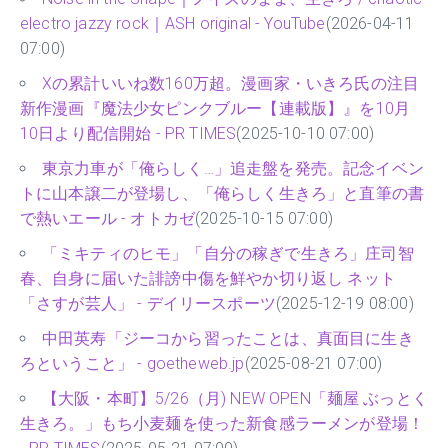
electro jazzy rock｜ASH original - YouTube
(2026-04-11
07:00)
Xの累計いいね数160万超。漫画家・いきろ氏の注目
新作漫画『魔法少女ピンクブルー【連載版】』を10月
10日より配信開始 - PR TIMES
(2025-10-10 07:00)
東京力車が「俺らしく…」追走盤を発売。記念イベン
トに山本譲二が登場し、「俺らしく生きろ」と直筆の書
で熱いエール - オトカゼ
(2025-10-15 07:00)
「ミキティのヒモ」「自分の稼ぎで生きろ」庄司智
春、自身に届いた誹謗中傷を鮮やか切り返し ネット
「さすが芸人」 - デイリースポーツ
(2025-12-19 08:00)
中田英寿「ジーコから習ったことは、真面目に生き
ろということ」 - goetheweb.jp
(2025-08-21 07:00)
【大阪・本町】5/26（月) NEW OPEN「麺屋 ぶっとく
生きろ。」もち小麦麺を使った新食感ラーメンが登場！