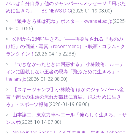
バルは自分自身」他のジャンパーへメッセージ「飛ぶた
めに生きろ」 - TBS NEWS DIG
(2026-01-19 08:00)
「狼生きろ豚は死ね」ポスター - kwansei.ac.jp
(2025-
09-10 10:55)
公開から28年 “生きろ。”――再発見される『ものの
け姫』の価値 - 写真（recommend） - 映画 - コラム - ク
ランクイン！
(2026-04-15 22:38)
「できなかったときに困惑する」 小林陵侑、ルーテ
ィンに固執しない王者の思考「飛ぶために生きろ」 -
the-ans.jp
(2026-01-22 08:00)
【スキージャンプ】小林陵侑 ほかのジャンパーへ金
言「普段の生活の流れが競技に直結。飛ぶために生き
ろ」 - スポーツ報知
(2026-01-19 08:00)
山本譲二、東京力車へエール「俺らしく生きろ」 - サ
ンスポ
(2025-10-14 07:00)
Noise in the Shape｜ノイズのまま、生きろ / chaotic