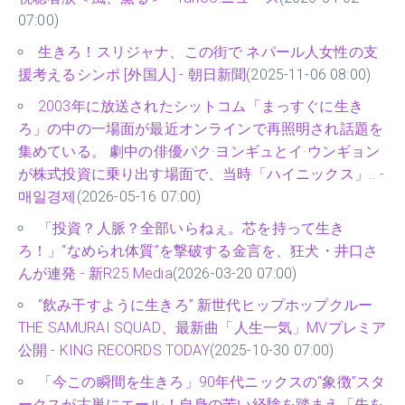
07:00)
生きろ！スリジャナ、この街で ネパール人女性の支
援考えるシンポ [外国人] - 朝日新聞
(2025-11-06 08:00)
2003年に放送されたシットコム「まっすぐに生き
ろ」の中の一場面が最近オンラインで再照明され話題を
集めている。 劇中の俳優パク·ヨンギュとイ·ウンギョン
が株式投資に乗り出す場面で、当時「ハイニックス」.. -
매일경제
(2026-05-16 07:00)
「投資？人脈？全部いらねぇ。芯を持って生き
ろ！」“なめられ体質”を撃破する金言を、狂犬・井口さ
んが連発 - 新R25 Media
(2026-03-20 07:00)
“飲み干すように生きろ” 新世代ヒップホップクルー
THE SAMURAI SQUAD、最新曲「人生一気」MVプレミア
公開 - KING RECORDS TODAY
(2025-10-30 07:00)
「今この瞬間を生きろ」90年代ニックスの“象徴”スタ
ークスが古巣にエール！自身の苦い経験を踏まえ「先を