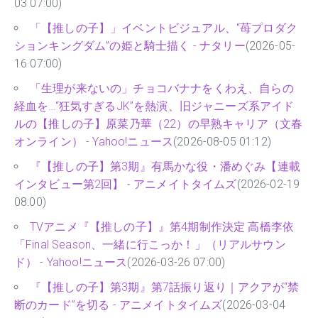
03 07:00)
「【推しの子】」イベントビジュアル、“苺プロダク
ションキングダム”の姫と騎士描く - ナタリー
(2026-05-
16 07:00)
「生理が来ないの」チョコバナナをくわえ、自らの
経血を…“狂気すぎるJK”を熱演、旧ジャニーズ系アイド
ルの【推しの子】原菜乃華（22）の早熟キャリア（文春
オンライン） - Yahoo!ニュース
(2026-08-05 01:12)
『【推しの子】第3期』有馬かな役・潘めぐみ【連載
インタビュー第2回】 - アニメイトタイムズ
(2026-02-19
08:00)
TVアニメ『【推しの子】』第4期制作決定 高橋李依
「Final Season、一緒に行こっか！」（リアルサウン
ド） - Yahoo!ニュース
(2026-03-26 07:00)
『【推しの子】第3期』第7話振り返り｜アクアが“禁
断のカード”を切る - アニメイトタイムズ
(2026-03-04