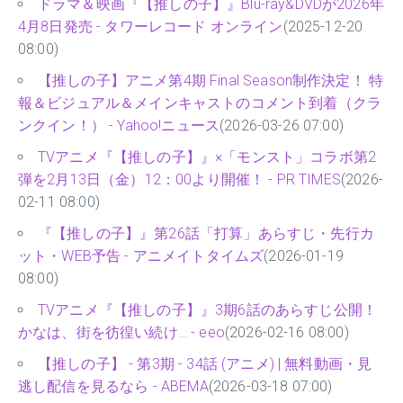
ドラマ＆映画『【推しの子】』Blu-ray&DVDが2026年
4月8日発売 - タワーレコード オンライン
(2025-12-20
08:00)
【推しの子】アニメ第4期 Final Season制作決定！ 特
報＆ビジュアル＆メインキャストのコメント到着（クラ
ンクイン！） - Yahoo!ニュース
(2026-03-26 07:00)
TVアニメ『【推しの子】』×「モンスト」コラボ第2
弾を2月13日（金）12：00より開催！ - PR TIMES
(2026-
02-11 08:00)
『【推しの子】』第26話「打算」あらすじ・先行カ
ット・WEB予告 - アニメイトタイムズ
(2026-01-19
08:00)
TVアニメ『【推しの子】』3期6話のあらすじ公開！
かなは、街を彷徨い続け… - eeo
(2026-02-16 08:00)
【推しの子】 - 第3期 - 34話 (アニメ) | 無料動画・見
逃し配信を見るなら - ABEMA
(2026-03-18 07:00)