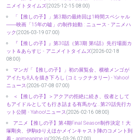
ニメイトタイムズ
(2025-12-15 08:00)
「【推しの子】」第3期の最終回は1時間スペシャル
――映画「15年の嘘」の制作始動 : ニュース - アニメハ
ック
(2026-03-19 07:00)
『【推しの子】』第30話（第3期 第6話）先行場面カ
ット＆あらすじ - アニメイトタイムズ
(2026-02-18
08:00)
マンガ「【推しの子】」初の展覧会、横槍メンゴが
アイたち8人を描き下ろし (コミックナタリー) - Yahoo!
ニュース
(2026-07-08 07:00)
＜【推しの子】＞アクアの拒絶に続き、役者として
もアイドルとしても行き詰まる有馬かな…第29話先行カ
ット公開 - Yahoo!ニュース
(2026-02-16 08:00)
アニメ【推しの子】第4期Final Season制作決定！大
塚剛央、伊駒ゆりえほかメインキャスト陣のコメント到
着 - animeanime.jp
(2026-03-26 07:00)