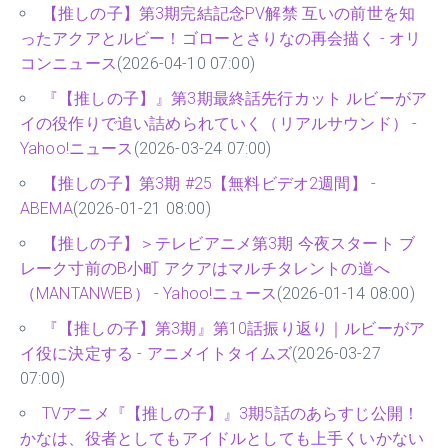
【推しの子】第3期完結記念PV解禁 互いの前世を知
ったアクアとルビー！ゴローとさりなの再会描く - オリ
コンニュース
(2026-04-10 07:00)
『【推しの子】』第3期最終話先行カット ルビーがア
イの役作りで追い詰められていく（リアルサウンド） -
Yahoo!ニュース
(2026-03-24 07:00)
【推しの子】第3期 #25【無料ビデオ2週間】 -
ABEMA
(2026-01-21 08:00)
【推しの子】＞テレビアニメ第3期 今夜スタート ブ
レーク寸前のB小町 アクアはマルチタレントの道へ
（MANTANWEB） - Yahoo!ニュース
(2026-01-14 08:00)
『【推しの子】第3期』第10話振り返り｜ルビーがア
イ役に決定する - アニメイトタイムズ
(2026-03-27
07:00)
TVアニメ『【推しの子】』3期5話のあらすじ公開！
かなは、役者としてもアイドルとしても上手くいかない