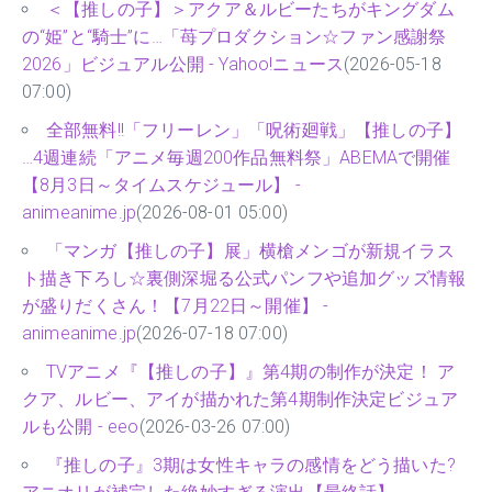
＜【推しの子】＞アクア＆ルビーたちがキングダム
の“姫”と“騎士”に…「苺プロダクション☆ファン感謝祭
2026」ビジュアル公開 - Yahoo!ニュース
(2026-05-18
07:00)
全部無料!!「フリーレン」「呪術廻戦」【推しの子】
…4週連続「アニメ毎週200作品無料祭」ABEMAで開催
【8月3日～タイムスケジュール】 -
animeanime.jp
(2026-08-01 05:00)
「マンガ【推しの子】展」横槍メンゴが新規イラス
ト描き下ろし☆裏側深堀る公式パンフや追加グッズ情報
が盛りだくさん！【7月22日～開催】 -
animeanime.jp
(2026-07-18 07:00)
TVアニメ『【推しの子】』第4期の制作が決定！ ア
クア、ルビー、アイが描かれた第4期制作決定ビジュア
ルも公開 - eeo
(2026-03-26 07:00)
『推しの子』3期は女性キャラの感情をどう描いた?