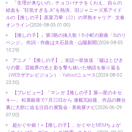
「生理が来ないの」チョコバナナをくわえ、自らの
経血を…“狂気すぎるJK”を熱演、旧ジャニーズ系アイド
ルの【推しの子】原菜乃華（22）の早熟キャリア - 文春
オンライン
(2026-08-05 01:00)
【推しの子】』第3期の挿入歌！B小町の新曲「Bのリ
ベンジ」 作詞・作曲は大石昌良 - 山陽新聞
(2026-08-05
10:29)
アニメ「【推しの子】」全話一挙放送 「嘘はとびき
りの愛」芸能界の光と影を撃ち抜いた物語を振り返る
（WEBザテレビジョン） - Yahoo!ニュース
(2026-08-02
23:30)
【プレビュー】「マンガ【推しの子】展―星のキセ
キ―」 松屋銀座で7月22日から 連載完結後、作品の舞台
裏に大胆に迫る注目の展覧会 - 美術展ナビ
(2026-06-29
07:00)
超かぐや姫！×【推しの子】、かぐやとMEMちょが