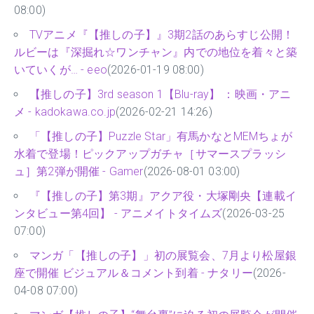
08:00)
TVアニメ『【推しの子】』3期2話のあらすじ公開！
ルビーは『深掘れ☆ワンチャン』内での地位を着々と築
いていくが… - eeo
(2026-01-19 08:00)
【推しの子】3rd season 1【Blu-ray】 ：映画・アニ
メ - kadokawa.co.jp
(2026-02-21 14:26)
「【推しの子】Puzzle Star」有馬かなとMEMちょが
水着で登場！ピックアップガチャ［サマースプラッシ
ュ］第2弾が開催 - Gamer
(2026-08-01 03:00)
『【推しの子】第3期』アクア役・大塚剛央【連載イ
ンタビュー第4回】 - アニメイトタイムズ
(2026-03-25
07:00)
マンガ「【推しの子】」初の展覧会、7月より松屋銀
座で開催 ビジュアル＆コメント到着 - ナタリー
(2026-
04-08 07:00)