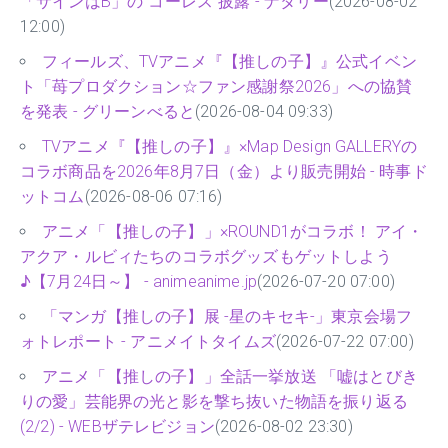
「サインはB」の“コーレス”披露 - ナタリー
(2026-08-02
12:00)
フィールズ、TVアニメ『【推しの子】』公式イベン
ト「苺プロダクション☆ファン感謝祭2026」への協賛
を発表 - グリーンべると
(2026-08-04 09:33)
TVアニメ『【推しの子】』×Map Design GALLERYの
コラボ商品を2026年8月7日（金）より販売開始 - 時事ド
ットコム
(2026-08-06 07:16)
アニメ「【推しの子】」×ROUND1がコラボ！ アイ・
アクア・ルビィたちのコラボグッズもゲットしよう
♪【7月24日～】 - animeanime.jp
(2026-07-20 07:00)
「マンガ【推しの子】展 -星のキセキ-」東京会場フ
ォトレポート - アニメイトタイムズ
(2026-07-22 07:00)
アニメ「【推しの子】」全話一挙放送 「嘘はとびき
りの愛」芸能界の光と影を撃ち抜いた物語を振り返る
(2/2) - WEBザテレビジョン
(2026-08-02 23:30)