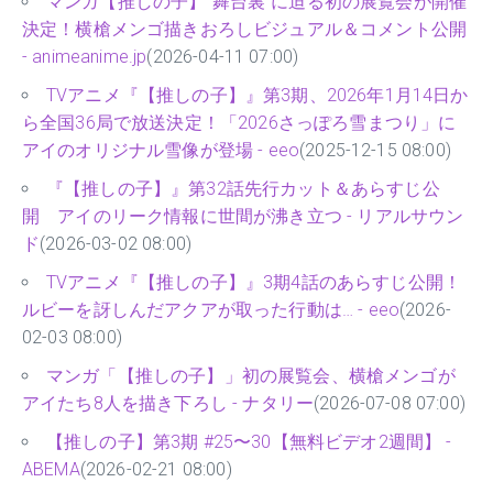
マンガ【推しの子】“舞台裏”に迫る初の展覧会が開催
決定！横槍メンゴ描きおろしビジュアル＆コメント公開
- animeanime.jp
(2026-04-11 07:00)
TVアニメ『【推しの子】』第3期、2026年1月14日か
ら全国36局で放送決定！「2026さっぽろ雪まつり」に
アイのオリジナル雪像が登場 - eeo
(2025-12-15 08:00)
『【推しの子】』第32話先行カット＆あらすじ公
開 アイのリーク情報に世間が沸き立つ - リアルサウン
ド
(2026-03-02 08:00)
TVアニメ『【推しの子】』3期4話のあらすじ公開！
ルビーを訝しんだアクアが取った行動は… - eeo
(2026-
02-03 08:00)
マンガ「【推しの子】」初の展覧会、横槍メンゴが
アイたち8人を描き下ろし - ナタリー
(2026-07-08 07:00)
【推しの子】第3期 #25〜30【無料ビデオ2週間】 -
ABEMA
(2026-02-21 08:00)