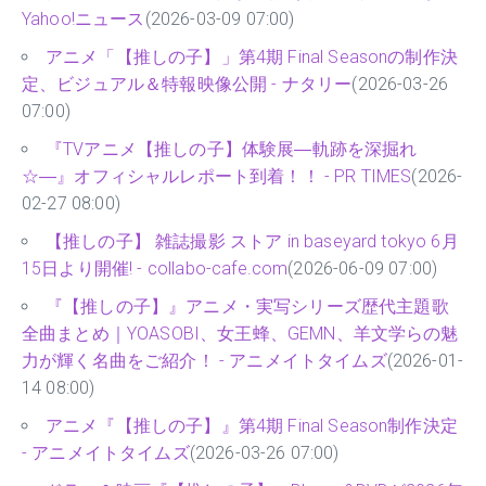
Yahoo!ニュース
(2026-03-09 07:00)
アニメ「【推しの子】」第4期 Final Seasonの制作決
定、ビジュアル＆特報映像公開 - ナタリー
(2026-03-26
07:00)
『TVアニメ【推しの子】体験展―軌跡を深掘れ
☆―』オフィシャルレポート到着！！ - PR TIMES
(2026-
02-27 08:00)
【推しの子】 雑誌撮影 ストア in baseyard tokyo 6月
15日より開催! - collabo-cafe.com
(2026-06-09 07:00)
『【推しの子】』アニメ・実写シリーズ歴代主題歌
全曲まとめ｜YOASOBI、女王蜂、GEMN、羊文学らの魅
力が輝く名曲をご紹介！ - アニメイトタイムズ
(2026-01-
14 08:00)
アニメ『【推しの子】』第4期 Final Season制作決定
- アニメイトタイムズ
(2026-03-26 07:00)