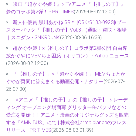
映画『超かぐや姫！』× TVアニメ『【推しの子】』
夢のコラボ第2弾！ - PR TIMES
(2026-08-02 12:00)
新人俳優賞 黒川あかね SR＊ [OSK/S133-092S](ブー
スターパック「【推しの子】Vol.3」)通販・買取・相場
｜スニダン - SNKRDUNK
(2026-08-06 16:39)
超かぐや姫！×【推しの子】コラボ第2弾公開 自由奔
放かぐやにMEMちょ困惑（オリコン） - Yahoo!ニュース
(2026-08-02 12:00)
「【推しの子】」×「超かぐや姫！」 MEMちょとか
ぐやが質問に答えまくる動画公開 - ナタリー
(2026-07-
26 07:00)
TVアニメ『【推しの子】』の【推しの子】 トレーデ
ィング オープニング場面写 グリッター缶バッジなどの
受注を開始！！アニメ・漫画のオリジナルグッズを販売
する「AMNIBUS」にて | 株式会社arma biancaのプレス
リリース - PR TIMES
(2026-08-03 01:39)