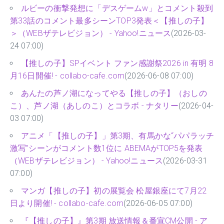
ルビーの衝撃発想に「デスゲームw」とコメント殺到
第33話のコメント最多シーンTOP3発表＜【推しの子】
＞（WEBザテレビジョン） - Yahoo!ニュース
(2026-03-
24 07:00)
【推しの子】SPイベント ファン感謝祭2026 in 有明 8
月16日開催! - collabo-cafe.com
(2026-06-08 07:00)
あんたの芦ノ湖になってやる【推しの子】（おしの
こ）、芦ノ湖（あしのこ）とコラボ - ナタリー
(2026-04-
03 07:00)
アニメ「【推しの子】」第3期、有馬かな“パパラッチ
激写”シーンがコメント数1位に ABEMAがTOP5を発表
（WEBザテレビジョン） - Yahoo!ニュース
(2026-03-31
07:00)
マンガ【推しの子】初の展覧会 松屋銀座にて7月22
日より開催! - collabo-cafe.com
(2026-06-05 07:00)
『【推しの子】』第3期 放送情報＆番宣CM公開 - ア