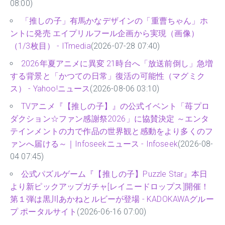
08:00)
「推しの子」有馬かなデザインの「重曹ちゃん」ホ
ントに発売 エイプリルフール企画から実現（画像）
（1/3枚目） - ITmedia
(2026-07-28 07:40)
2026年夏アニメに異変 21時台へ「放送前倒し」急増
する背景と「かつての日常」復活の可能性（マグミク
ス） - Yahoo!ニュース
(2026-08-06 03:10)
TVアニメ『【推しの子】』の公式イベント「苺プロ
ダクション☆ファン感謝祭2026」に協賛決定 ～エンタ
テインメントの力で作品の世界観と感動をより多くのフ
ァンへ届ける～｜Infoseekニュース - Infoseek
(2026-08-
04 07:45)
公式パズルゲーム『【推しの子】Puzzle Star』本日
より新ピックアップガチャ[レイニードロップス]開催！
第１弾は黒川あかねとルビーが登場 - KADOKAWAグルー
プ ポータルサイト
(2026-06-16 07:00)