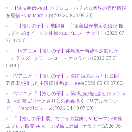
【遊技通信web】パチンコ・パチスロ業界の専門情報
を配信 - yugitsushin.jp
(2026-08-04 09:33)
「【推しの子】」展開幕、宇垣美里が展示を紹介 推
しグッズはピーマン体操のエプロン - ナタリー
(2026-07-
22 07:00)
「TVアニメ【推しの子】体験展ー軌跡を深掘れ☆
ー」グッズ - タワーレコード オンライン
(2026-07-31
09:00)
TVアニメ『【推しの子】』3期9話のあらすじ公開！
五反田が推した主演候補者は… - eeo
(2026-03-09 07:00)
TVアニメ『【推しの子】』第3期完結記念ビジュアル
＆PV公開 ゴローとさりなの再会描く（リアルサウン
ド） - Yahoo!ニュース
(2026-04-10 07:00)
「【推しの子】展」でアイの髪飾りやピーマン体操
エプロン販売 兵庫、鹿児島に巡回 - ナタリー
(2026-06-