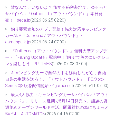
敵なんて、いないよ？ 旅する秘密基地で、ゆるっと
サバイバル 『Outbound（アウトバウンド）』本日発
売！ - sega.jp
(2026-06-25 02:20)
釣り要素追加のアプデ配信！協力対応キャンピング
カーADV『Outbound / アウトバウンド』 -
gamespark.jp
(2026-06-24 07:00)
『Outbound（アウトバウンド）』無料大型アップデ
ート「Fishing Update」配信中！“釣り”で魚のコレクショ
ンを楽しもう - PR TIMES
(2026-07-08 07:00)
キャンピングカーで自然の中を移動しながら，自給
自足の生活を送ろう。「アウトバウンド」，PC/Xbox
Series X|S版を配信開始 - 4gamer.net
(2026-05-11 07:00)
最大4人協力・キャンピングカーサバイバル『アウト
バウンド』、リリース延期で5月14日発売へ。話題の資
源集めオープンワールド生活、問題対処の為にちょっと
延ばす - AUTOMATON
(2026-04-16 07:00)