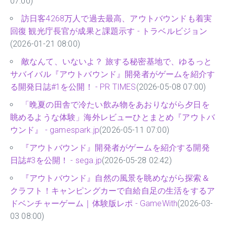
07:00)
訪日客4268万人で過去最高、アウトバウンドも着実
回復 観光庁長官が成果と課題示す - トラベルビジョン
(2026-01-21 08:00)
敵なんて、いないよ？ 旅する秘密基地で、ゆるっと
サバイバル『アウトバウンド』開発者がゲームを紹介す
る開発日誌#1を公開！ - PR TIMES
(2026-05-08 07:00)
「晩夏の田舎で冷たい飲み物をあおりながら夕日を
眺めるような体験」海外レビューひとまとめ『アウトバ
ウンド』 - gamespark.jp
(2026-05-11 07:00)
『アウトバウンド』開発者がゲームを紹介する開発
日誌#3を公開！ - sega.jp
(2026-05-28 02:42)
『アウトバウンド』自然の風景を眺めながら探索＆
クラフト！キャンピングカーで自給自足の生活をするア
ドベンチャーゲーム｜体験版レポ - GameWith
(2026-03-
03 08:00)