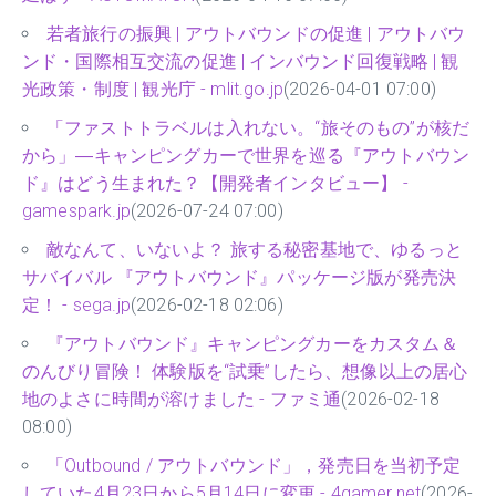
若者旅行の振興 | アウトバウンドの促進 | アウトバウ
ンド・国際相互交流の促進 | インバウンド回復戦略 | 観
光政策・制度 | 観光庁 - mlit.go.jp
(2026-04-01 07:00)
「ファストトラベルは入れない。“旅そのもの”が核だ
から」―キャンピングカーで世界を巡る『アウトバウン
ド』はどう生まれた？【開発者インタビュー】 -
gamespark.jp
(2026-07-24 07:00)
敵なんて、いないよ？ 旅する秘密基地で、ゆるっと
サバイバル 『アウトバウンド』パッケージ版が発売決
定！ - sega.jp
(2026-02-18 02:06)
『アウトバウンド』キャンピングカーをカスタム＆
のんびり冒険！ 体験版を“試乗”したら、想像以上の居心
地のよさに時間が溶けました - ファミ通
(2026-02-18
08:00)
「Outbound / アウトバウンド」，発売日を当初予定
していた4月23日から5月14日に変更 - 4gamer.net
(2026-