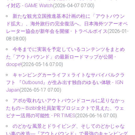
イ対応 - GAME Watch
(2026-04-07 07:00)
新たな観光立国推進基本計画の柱に「アウトバウン
ド拡大」、海外旅行の完全復活へ、日本海外ツアーオペ
レーター協会が新年会を開催 - トラベルボイス
(2026-01-
08 08:00)
今冬までに実装を予定しているコンテンツをまとめ
た「アウトバウンド」の最新ロードマップが公開 -
doope!
(2026-05-16 07:00)
キャンピングカーライフ x ライトなサバイバルクラ
フト 『Outbound』が生み出す独自のゆるい体験 - IGN
Japan
(2026-05-17 07:00)
アポが取れないアウトバウンドコールに足りなかっ
たもの～Bizibl全社員架電プロジェクトで見えた、ウェ
ビナー活用の可能性 - PR TIMES
(2026-06-16 07:00)
のどかな風景とドライビング、そしてのどかじゃな
い車の改造―『アウトバウンド』で最強のキャンピング