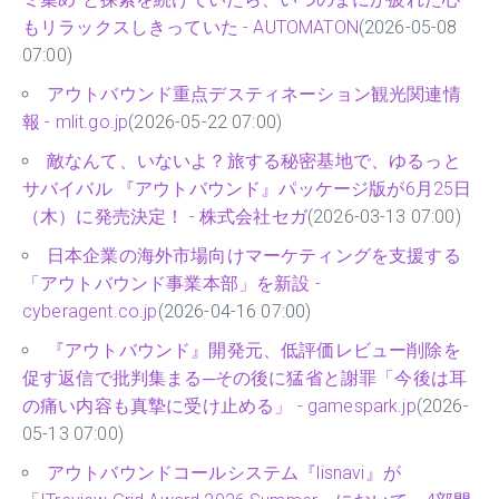
もリラックスしきっていた - AUTOMATON
(2026-05-08
07:00)
アウトバウンド重点デスティネーション観光関連情
報 - mlit.go.jp
(2026-05-22 07:00)
敵なんて、いないよ？旅する秘密基地で、ゆるっと
サバイバル 『アウトバウンド』パッケージ版が6月25日
（木）に発売決定！ - 株式会社セガ
(2026-03-13 07:00)
日本企業の海外市場向けマーケティングを支援する
「アウトバウンド事業本部」を新設 -
cyberagent.co.jp
(2026-04-16 07:00)
『アウトバウンド』開発元、低評価レビュー削除を
促す返信で批判集まる─その後に猛省と謝罪「今後は耳
の痛い内容も真摯に受け止める」 - gamespark.jp
(2026-
05-13 07:00)
アウトバウンドコールシステム『lisnavi』が