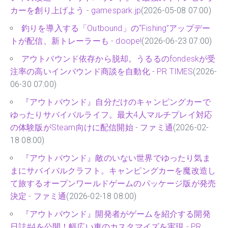
カーを創り上げよう - gamespark.jp
(2026-05-08 07:00)
釣りを導入する「Outbound」の“Fishing”アップデー
トが配信、新トレーラーも - doope!
(2026-06-23 07:00)
アウトバウンド依存から脱却。うるるのfondeskが受
注率の高いインバウンド商談を自動化 - PR TIMES
(2026-
06-30 07:00)
『アウトバウンド』自分だけのキャンピングカーで
ゆったりサバイバルライフ。最大4人マルチプレイ対応
の体験版がSteam向けに配信開始 - ファミ通
(2026-02-
18 08:00)
『アウトバウンド』敵のいない世界でゆったり気ま
まにサバイバルクラフト。キャンピングカーを魔改造し
て旅するオープンワールドゲームのパッケージ版が発売
決定 - ファミ通
(2026-02-18 08:00)
『アウトバウンド』開発者がゲームを紹介する開発
日誌#4を公開！幅広い車のカスタマイズを実現 - PR