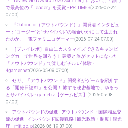
「ITreview Grid Award 2026 Summer」において、4部門
で最高位の「Leader」を受賞 - PR TIMES
(2026-07-22
07:00)
『Outbound（アウトバウンド）』開発者インタビュ
ー：“コージー”と“サバイバル”の融合いかにして生まれ
たのか。 - 電ファミニコゲーマー
(2026-07-24 07:00)
［プレイレポ］自由にカスタマイズできるキャンピ
ングカーで世界を回ろう！ 建築と旅がセットになった
「アウトバウンド」で楽しむ“チルい”体験 -
4gamer.net
(2026-05-08 07:00)
セガ、『アウトバウンド』開発者がゲームを紹介す
る「開発日誌#1」を公開！ 旅する秘密基地で、ゆるっ
とサバイバル - gamebiz【ゲームビズ】
(2026-05-08
07:00)
アウトバウンドの促進 | アウトバウンド・国際相互交
流の促進 | インバウンド回復戦略 | 観光政策・制度 | 観光
庁 - mlit.go.jp
(2026-06-19 07:00)