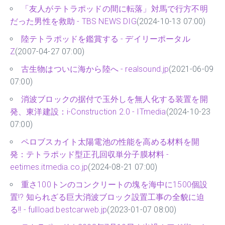
「友人がテトラポッドの間に転落」対馬で行方不明
だった男性を救助 - TBS NEWS DIG
(2024-10-13 07:00)
陸テトラポッドを鑑賞する - デイリーポータル
Z
(2007-04-27 07:00)
古生物はついに海から陸へ - realsound.jp
(2021-06-09
07:00)
消波ブロックの据付で玉外しを無人化する装置を開
発、東洋建設：i-Construction 2.0 - ITmedia
(2024-10-23
07:00)
ペロブスカイト太陽電池の性能を高める材料を開
発：テトラポッド型正孔回収単分子膜材料 -
eetimes.itmedia.co.jp
(2024-08-21 07:00)
重さ100トンのコンクリートの塊を海中に1500個設
置!? 知られざる巨大消波ブロック設置工事の全貌に迫
る!! - fullload.bestcarweb.jp
(2023-01-07 08:00)