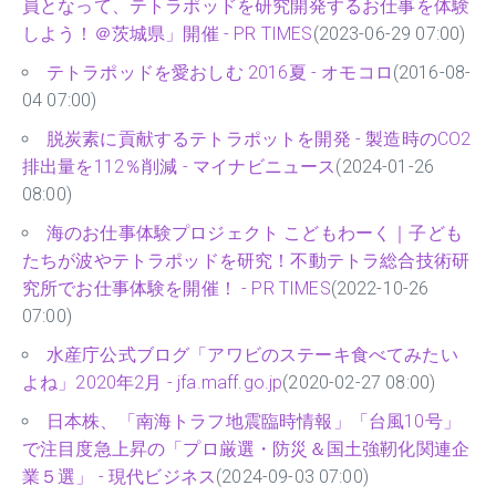
員となって、テトラポッドを研究開発するお仕事を体験
しよう！＠茨城県」開催 - PR TIMES
(2023-06-29 07:00)
テトラポッドを愛おしむ 2016夏 - オモコロ
(2016-08-
04 07:00)
脱炭素に貢献するテトラポットを開発 - 製造時のCO2
排出量を112％削減 - マイナビニュース
(2024-01-26
08:00)
海のお仕事体験プロジェクト こどもわーく｜子ども
たちが波やテトラポッドを研究！不動テトラ総合技術研
究所でお仕事体験を開催！ - PR TIMES
(2022-10-26
07:00)
水産庁公式ブログ「アワビのステーキ食べてみたい
よね」2020年2月 - jfa.maff.go.jp
(2020-02-27 08:00)
日本株、「南海トラフ地震臨時情報」「台風10号」
で注目度急上昇の「プロ厳選・防災＆国土強靭化関連企
業５選」 - 現代ビジネス
(2024-09-03 07:00)