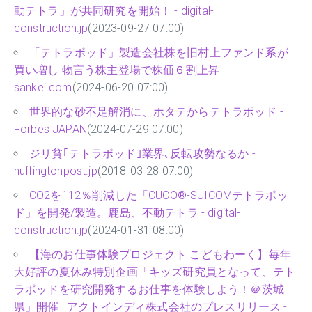
動テトラ」が共同研究を開始！ - digital-
construction.jp
(2023-09-27 07:00)
「テトラポッド」製造会社株を旧村上ファンド系が
買い増し 物言う株主登場で株価６割上昇 -
sankei.com
(2024-06-20 07:00)
世界的な砂不足解消に、ホタテからテトラポッド -
Forbes JAPAN
(2024-07-29 07:00)
ジリ貧｢テトラポッド｣業界､反転攻勢なるか -
huffingtonpost.jp
(2018-03-28 07:00)
CO2を112％削減した「CUCO®-SUICOMテトラポッ
ド」を開発/製造。鹿島、不動テトラ - digital-
construction.jp
(2024-01-31 08:00)
【海のお仕事体験プロジェクト こどもわーく】毎年
大好評の夏休み特別企画「キッズ研究員となって、テト
ラポッドを研究開発するお仕事を体験しよう！＠茨城
県」開催 | アクトインディ株式会社のプレスリリース -