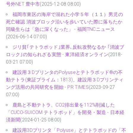
号外NET 豊中市
(2025-12-08 08:00)
福岡市東区の海岸で溺れた小学５年（１１）男児の
死亡確認 消波ブロック沿いを歩いていた際に落ちたか
同級生らは「急に深くなった」 - 福岡TNCニュース
(2026-06-14 07:00)
ジリ貧｢テトラポッド｣業界､反転攻勢なるか ｢消波ブ
ロック｣の知られざる実態 - 東洋経済オンライン
(2018-
03-21 07:00)
建設用３DプリンタのPolyuseとテトラポッド®の不
動テトラ(東証プライム：1813)、建設用３Dプリンティ
ング活用の共同研究を開始 - PR TIMES
(2023-09-27
07:00)
鹿島と不動テトラ、CO2排出量を112%削減した
「CUCO-SUICOM テトラポッド」を開発・製造 - 日本経
済新聞
(2024-01-25 08:00)
建設用3Dプリンタ「Polyuse」とテトラポッドの「不