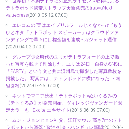
世界初！不動テトラ社の正式ライセンス取得による
テトラポッド携帯ストラップ★新発売/StrapyaNext -
valuepress
(2010-05-12 07:00)
エレコムの“実はエイプリルフールじゃなかった”もう
ひとネタ「テトラポッド スピーカー」はクラウドファ
ンディングで早々に目標金額を達成 - ガジェット通信
(2020-04-02 07:00)
グループ少女時代のユリがテトラフォードの上で撮
った写真を載せて削除した。ユリは24日、自身のSNSに
「PARTY」という文と共に済州島で撮影した写真数枚を
掲載した。 写真には、テトラポッドに横になった.. - 매
일경제
(2024-07-25 07:00)
ネットでマニア続出！テトラポット×ぬいぐるみの
【テトぐるみ】が発売開始。ヴィレッジヴァンガード限
定カラーも - Excite エキサイト
(2016-06-09 07:00)
ムン・ジョンヒョン神父、江汀マウル 高さ7mのテト
ラポッドから墜落 : 政治•社会 - ハンギョレ新聞
(2012-04-