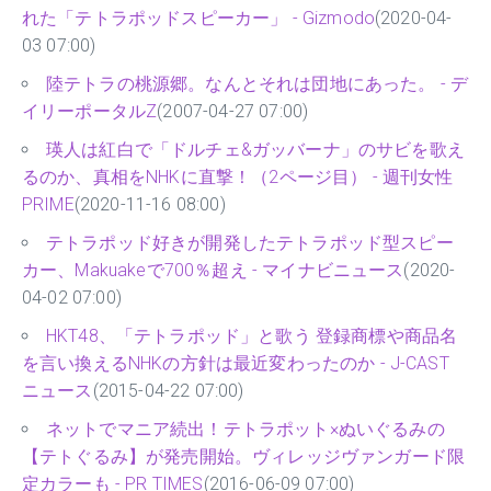
れた「テトラポッドスピーカー」 - Gizmodo
(2020-04-
03 07:00)
陸テトラの桃源郷。なんとそれは団地にあった。 - デ
イリーポータルZ
(2007-04-27 07:00)
瑛人は紅白で「ドルチェ&ガッバーナ」のサビを歌え
るのか、真相をNHKに直撃！（2ページ目） - 週刊女性
PRIME
(2020-11-16 08:00)
テトラポッド好きが開発したテトラポッド型スピー
カー、Makuakeで700％超え - マイナビニュース
(2020-
04-02 07:00)
HKT48、「テトラポッド」と歌う 登録商標や商品名
を言い換えるNHKの方針は最近変わったのか - J-CAST
ニュース
(2015-04-22 07:00)
ネットでマニア続出！テトラポット×ぬいぐるみの
【テトぐるみ】が発売開始。ヴィレッジヴァンガード限
定カラーも - PR TIMES
(2016-06-09 07:00)