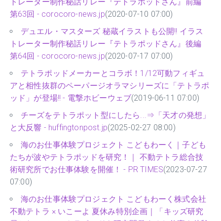
トレーター制作秘話リレー『テトラポッドさん』前編
第63回 - corocoro-news.jp
(2020-07-10 07:00)
デュエル・マスターズ 秘蔵イラストも公開!! イラス
トレーター制作秘話リレー『テトラポッドさん』後編
第64回 - corocoro-news.jp
(2020-07-17 07:00)
テトラポッドメーカーとコラボ！1/12可動フィギュ
アと相性抜群のペーパージオラマシリーズに「テトラポ
ッド」が登場!! - 電撃ホビーウェブ
(2019-06-11 07:00)
チーズをテトラポット型にしたら...⇒「天才の発想」
と大反響 - huffingtonpost.jp
(2025-02-27 08:00)
海のお仕事体験プロジェクト こどもわーく｜子ども
たちが波やテトラポッドを研究！｜ 不動テトラ総合技
術研究所でお仕事体験を開催！ - PR TIMES
(2023-07-27
07:00)
海のお仕事体験プロジェクト こどもわーく株式会社
不動テトラ × いこーよ 夏休み特別企画｜「キッズ研究