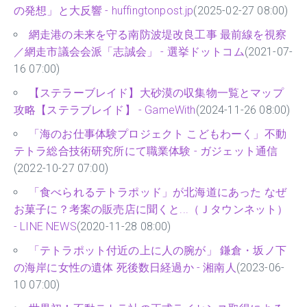
の発想」と大反響 - huffingtonpost.jp
(2025-02-27 08:00)
網走港の未来を守る南防波堤改良工事 最前線を視察
／網走市議会会派「志誠会」 - 選挙ドットコム
(2021-07-
16 07:00)
【ステラーブレイド】大砂漠の収集物一覧とマップ
攻略【ステラブレイド】 - GameWith
(2024-11-26 08:00)
「海のお仕事体験プロジェクト こどもわーく」不動
テトラ総合技術研究所にて職業体験 - ガジェット通信
(2022-10-27 07:00)
「食べられるテトラポッド」が北海道にあった なぜ
お菓子に？考案の販売店に聞くと...（Ｊタウンネット）
- LINE NEWS
(2020-11-28 08:00)
「テトラポット付近の上に人の腕が」 鎌倉・坂ノ下
の海岸に女性の遺体 死後数日経過か - 湘南人
(2023-06-
10 07:00)