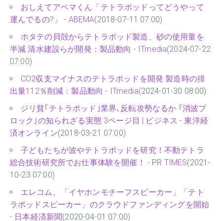
おしえてアベマくん「テトラポッドってどうやって
運んでるの?」 - ABEMA
(2018-07-11 07:00)
ホタテの貝殻からテトラポッド製造、砂の使用量を
半減 清水建設らが開発：製品動向 - ITmedia
(2024-07-22
07:00)
CO2収支マイナスのテトラポッドを開発 製造時の排
出量112％削減：製品動向 - ITmedia
(2024-01-30 08:00)
ジリ貧｢テトラポッド｣業界､反転攻勢なるか ｢消波ブ
ロック｣の知られざる実態 3ページ目 | ビジネス - 東洋経
済オンライン
(2018-03-21 07:00)
子どもたちが波やテトラポッドを研究！不動テトラ
総合技術研究所でお仕事体験を開催！ - PR TIMES
(2021-
10-23 07:00)
エレコム、「イヤホンモチーフスピーカー」「テト
ラポッドスピーカー」のクラウドファンディングを開始
- 日本経済新聞
(2020-04-01 07:00)