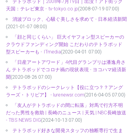
テトラポッド｜2008年7月19日｜出没！アド街ック
天国：テレビ東京 - tv-tokyo.co.jp
(2008-07-19 07:00)
消波ブロック、心騒ぐ美しさを求めて - 日本経済新聞
(2021-01-07 08:00)
「顔と同じくらい」 巨大イヤフォン型スピーカーの
クラウドファンディング開始 こだわりのテトラポッド
型スピーカーも - ITmedia
(2020-04-01 07:00)
「日産アートアワード」4代目グランプリは潘逸舟さ
ん テトラポッドでコロナ禍の現状表現 - ヨコハマ経済新
聞
(2020-08-26 07:00)
テトラポッドのシークレット【役に立つ？？アング
ラーズ・トリビア】 - lurenewsr.com
(2016-04-05 07:00)
「友人がテトラポッドの間に転落」対馬で行方不明
だった男性を救助 | 長崎のニュース | 天気 | NBC長崎放送
- TBS NEWS DIG
(2024-10-13 07:00)
テトラポッド好きな開発スタッフの独断専行で生ま