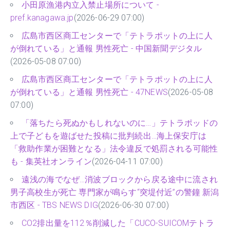
小田原漁港内立入禁止場所について -
pref.kanagawa.jp
(2026-06-29 07:00)
広島市西区商工センターで「テトラポットの上に人
が倒れている」と通報 男性死亡 - 中国新聞デジタル
(2026-05-08 07:00)
広島市西区商工センターで「テトラポットの上に人
が倒れている」と通報 男性死亡 - 47NEWS
(2026-05-08
07:00)
「落ちたら死ぬかもしれないのに…」テトラポッドの
上で子どもを遊ばせた投稿に批判続出…海上保安庁は
「救助作業が困難となる」法令違反で処罰される可能性
も - 集英社オンライン
(2026-04-11 07:00)
遠浅の海でなぜ…消波ブロックから戻る途中に流され
男子高校生が死亡 専門家が鳴らす“突堤付近”の警鐘 新潟
市西区 - TBS NEWS DIG
(2026-06-30 07:00)
CO2排出量を112％削減した「CUCO-SUICOMテトラ