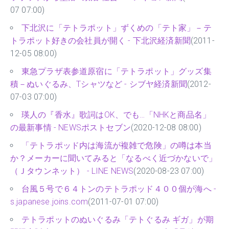
07 07:00)
下北沢に「テトラポット」ずくめの「テト家」－テ
トラポット好きの会社員が開く - 下北沢経済新聞
(2011-
12-05 08:00)
東急プラザ表参道原宿に「テトラポット」グッズ集
積－ぬいぐるみ、Tシャツなど - シブヤ経済新聞
(2012-
07-03 07:00)
瑛人の『香水』歌詞はOK、でも…「NHKと商品名」
の最新事情 - NEWSポストセブン
(2020-12-08 08:00)
「テトラポッド内は海流が複雑で危険」の噂は本当
か？メーカーに聞いてみると「なるべく近づかないで」
（Ｊタウンネット） - LINE NEWS
(2020-08-23 07:00)
台風５号で６４トンのテトラポッド４００個が海へ -
s.japanese.joins.com
(2011-07-01 07:00)
テトラポットのぬいぐるみ「テトぐるみ ギガ」が期