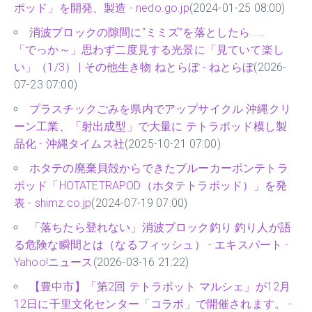
ポッド」を開発、製造 - nedo.go.jp
(2024-01-25 08:00)
消波ブロックの隙間に“ミミズ”を落としたら……
「でっか～」思わず二度見する光景に「見ていて楽し
い」（1/3） | その他生き物 ねとらぼ - ねとらぼ
(2026-
07-23 07:00)
プラスチックごみを県内でアップサイクル 沖縄クリ
ーン工業、「射出成型」で大量に テトラポッド模し製
品化 - 沖縄タイムス社
(2025-10-21 07:00)
ホタテの廃棄貝殻からできたブルーカーボンテトラ
ポッド「HOTATETRAPOD（ホタテトラポッド）」を発
表 - shimz.co.jp
(2024-07-19 07:00)
「落ちたら登れない」消波ブロック釣り 釣り人が語
る危険な瞬間とは（なるフィッシュ） - エキスパート -
Yahoo!ニュース
(2026-03-16 21:22)
【豊中市】「第2回 テトラポット マルシェ」が12月
12日に千里文化センター「コラボ」で開催されます。 -