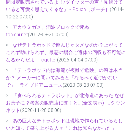
間限定販売されているよ！/ツイッターの声「見続けて
いると可愛く思えてくるな」 - Pouch［ポーチ］
(2014-
10-22 07:00)
アカウミガメ、消波ブロックで死ぬ -
tonichi.net
(2012-08-21 07:00)
なぜテトラポッドで遊んじゃダメなのか？上がって
これず助けられず、最悪の場合ご遺体の回収も不可能に
なるからだよ - Togetter
(2026-04-04 07:00)
「テトラポッド内は海流が複雑で危険」の噂は本当
か？ メーカーに聞いてみると「なるべく近づかない
で」 - ライブドアニュース
(2020-08-23 07:00)
「食べられるテトラポッド」が北海道にあった なぜ
お菓子に？考案の販売店に聞くと...(全文表示) - Jタウン
ネット
(2020-11-28 08:00)
あの巨大なテトラポッドは現地で作られているらし
いと知って盛り上がる人々「これは知らなかった」 -