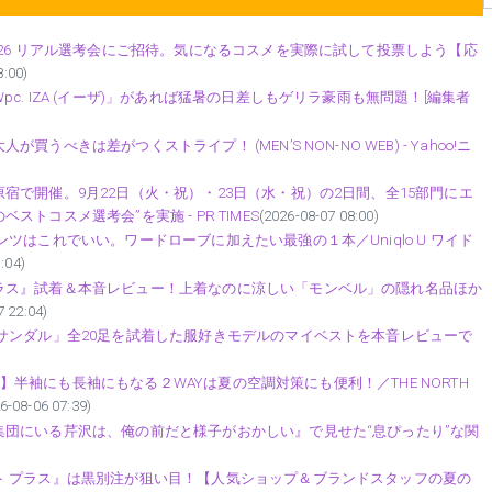
026 リアル選考会にご招待。気になるコスメを実際に試して投票しよう【応
8:00)
. IZA (イーザ)」があれば猛暑の日差しもゲリラ豪雨も無問題！[編集者
きは差がつくストライプ！ (MEN’S NON-NO WEB) - Yahoo!ニ
で開催。9月22日（火・祝）・23日（水・祝）の2日間、全15部門にエ
コスメ選考会”を実施 - PR TIMES
(2026-08-07 08:00)
ツはこれでいい。ワードローブに加えたい最強の１本／Uniqlo U ワイド
:04)
ラス』試着＆本音レビュー！上着なのに涼しい「モンベル」の隠れ名品ほか
7 22:04)
サンダル」全20足を試着した服好きモデルのマイベストを本音レビューで
ャツ】半袖にも長袖にもなる２WAYは夏の空調対策にも便利！／THE NORTH
6-08-06 07:39)
団にいる芹沢は、俺の前だと様子がおかしい』で見せた“息ぴったり”な関
ト プラス』は黒別注が狙い目！【人気ショップ＆ブランドスタッフの夏の