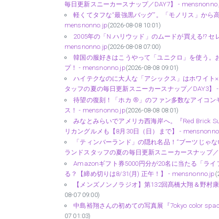
毎日更新スニーカースナップ／DAY7】 - mensnonno.
軽くてタフな“最強黒バッグ”。「モノリス」から
mensnonno.jp
(2026-08-08 10:01)
2005年の「N.ハリウッド」のムードが買える!? セ
mensnonno.jp
(2026-08-08 07:00)
韓国の服好きはこうやって「ユニクロ」を使う。
プ！ - mensnonno.jp
(2026-08-08 09:01)
ハイテクなのに大人な「アシックス」はホワイト
タッフの夏の毎日更新スニーカースナップ／DAY3】 - men
待望の復刻！「ホカ ®」のファン多数なアイコンモデル
ス！ - mensnonno.jp
(2026-08-08 08:01)
みなとみらいでアメリカ西海岸へ。『Red Brick 
リカングルメも【8月30日（日）まで】 - mensnonno.
「ティンバーランド」の隠れ名品！“ブーツじゃな
ランドスタッフの夏の毎日更新スニーカースナップ／DAY8】 
Amazonギフト券5000円分が20名に当たる「
る？【締め切りは8/31(月) 正午！】 - mensnonno.jp
(
【メンズノンノラジオ】第132回髙橋大翔＆野村康太、
08-07 09:00)
中島裕翔さんの初めての写真展『7okyo color spac
07 01:03)