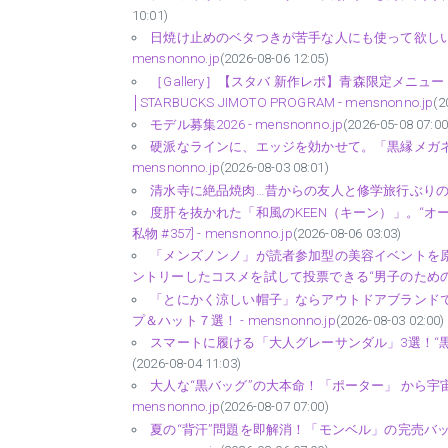
10:01)
日焼け止めのベタつきが苦手な人にも使って欲しい！
mensnonno.jp
(2026-08-06 12:05)
［Gallery］【スタバ 新作レポ】青森限定メニ
│STARBUCKS JIMOTO PROGRAM - mensnonno.jp
(2
モデル募集2026 - mensnonno.jp
(2026-05-08 07:00
硬派なラインに、エッジを効かせて。「黒縁メガネ
mensnonno.jp
(2026-08-03 08:01)
清水寺に絶品焼肉…昔からの友人と修学旅行ぶりの弾丸京都
度肝を抜かれた「和風のKEEN（キーン）」。“オ
私物 #357] - mensnonno.jp
(2026-08-06 03:03)
「メンズノンノ」が読者参加型の美容イベントを原宿
ントリーしたコスメを試して投票できる“男子のためのベスト
「とにかく涼しい帽子」ならアウトドアブランドで
プ＆ハット７選！ - mensnonno.jp
(2026-08-03 02:00)
スマートに履ける「大人グレーサンダル」3選！“黒じゃないほ
(2026-08-04 11:03)
大人な“黒バッグ”の大本命！「ポーター」 から宇
mensnonno.jp
(2026-08-07 07:00)
夏の“背汗”問題を即解消！「モンベル」の完売バック