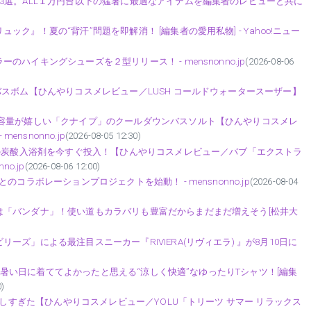
3選。ALL１万円台以下の猛暑に最適なアイテムを編集者のレビューと共に
』！夏の“背汗”問題を即解消！ [編集者の愛用私物] - Yahoo!ニュー
イキングシューズを２型リリース！ - mensnonno.jp
(2026-08-06
スボム【ひんやりコスメレビュー／LUSH コールドウォータースーザー】
大容量が嬉しい「クナイプ」のクールダウンバスソルト【ひんやりコスメレ
nsnonno.jp
(2026-08-05 12:30)
」の炭酸入浴剤を今すぐ投入！【ひんやりコスメレビュー／バブ「エクストラ
o.jp
(2026-08-06 12:00)
コラボレーションプロジェクトを始動！ - mensnonno.jp
(2026-08-04
は「バンダナ」！使い道もカラバリも豊富だからまだまだ増えそう[松井大
ズ」による最注目スニーカー『RIVIERA(リヴィエラ) 』が8月10日に
ます。暑い日に着ててよかったと思える“涼しく快適”なゆったりTシャツ！[編集
0)
楽しすぎた【ひんやりコスメレビュー／YOLU「トリーツ サマー リラックス