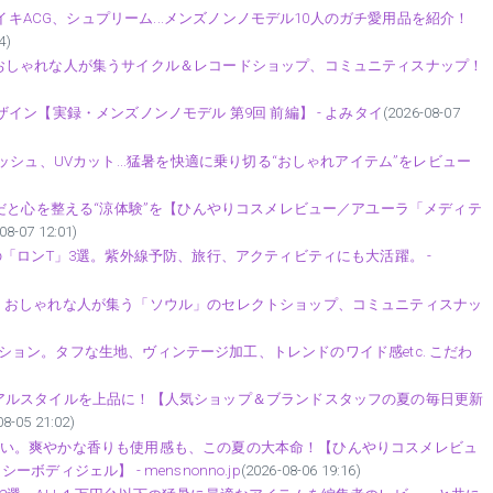
ナイキACG、シュプリーム...メンズノンノモデル10人のガチ愛用品を紹介！
4)
おしゃれな人が集うサイクル＆レコードショップ、コミュニティスナップ！
イン【実録・メンズノンノモデル 第9回 前編】 - よみタイ
(2026-08-07
シュ、UVカット...猛暑を快適に乗り切る“おしゃれアイテム”をレビュー
らだと心を整える“涼体験”を【ひんやりコスメレビュー／アユーラ「メディテ
08-07 12:01)
「ロンT」3選。紫外線予防、旅行、アクティビティにも大活躍。 -
。おしゃれな人が集う「ソウル」のセレクトショップ、コミュニティスナッ
メンズコレクション。タフな生地、ヴィンテージ加工、トレンドのワイド感etc. こだわ
アルスタイルを上品に！【人気ショップ＆ブランドスタッフの夏の毎日更新
08-05 21:02)
ずに涼しい。爽やかな香りも使用感も、この夏の大本命！【ひんやりコスメレビュ
ーボディジェル】 - mensnonno.jp
(2026-08-06 19:16)