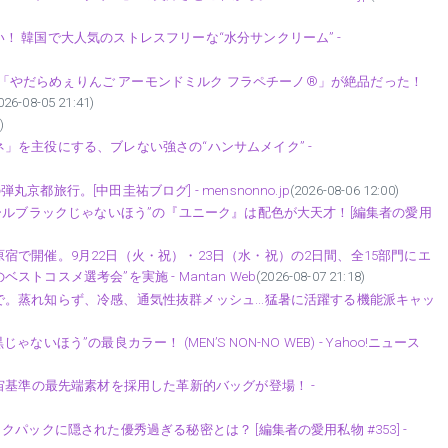
 韓国で大人気のストレスフリーな“水分サンクリーム” -
ュー「やだらめぇりんご アーモンドミルク フラペチーノ®」が絶品だった！
026-08-05 21:41)
)
」を主役にする、ブレない強さの“ハンサムメイク” -
旅行。[中田圭祐ブログ] - mensnonno.jp
(2026-08-06 12:00)
ールブラックじゃないほう”の『ユニーク』は配色が大天才！[編集者の愛用
で開催。9月22日（火・祝）・23日（水・祝）の2日間、全15部門にエ
コスメ選考会”を実施 - Mantan Web
(2026-08-07 21:18)
。蒸れ知らず、冷感、通気性抜群メッシュ...猛暑に活躍する機能派キャッ
う”の最良カラー！ (MEN’S NON-NO WEB) - Yahoo!ニュース
宙基準の最先端素材を採用した革新的バッグが登場！ -
パックに隠された優秀過ぎる秘密とは？ [編集者の愛用私物 #353] -