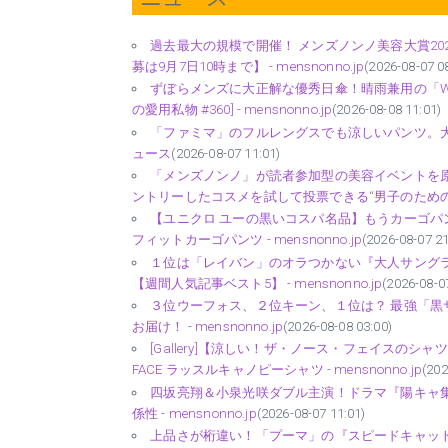
過去最大の規模で開催！ メンズノンノ美容大賞2
募は9月7日10時まで】 - mensnonno.jp
(2026-08-07 0
ずぼらメンズに大正解な優秀日傘！晴雨兼用の「Wpc
の愛用私物 #360] - mensnonno.jp
(2026-08-08 11:01)
「ファミマ」のフルレングスでも涼しいパンツ。大人が買うべ
ュース
(2026-08-07 11:01)
「メンズノンノ」が読者参加型の美容イベントを原宿
ントリーしたコスメを試して投票できる“男子のためのベスト
【ユニクロ ユーの黒いコスパ名品】もうカーゴパン
フィットカーゴパンツ - mensnonno.jp
(2026-08-07 21
１位は「レイバン」のオラつかない『大人サング
【週間人気記事ベスト5】 - mensnonno.jp
(2026-08-0
３位ウーフォス、２位キーン、１位は？ 最強「黒
お届け！ - mensnonno.jp
(2026-08-08 03:00)
[Gallery]【涼しい！ザ・ノース・フェイスのシ
FACE ラッスルキャノピーシャツ - mensnonno.jp
(202
四坂亮翔＆小泉光咲ダブル主演！ドラマ『陽キャ集
係性 - mensnonno.jp
(2026-08-07 11:01)
上品さが桁違い！「プーマ」の『スピードキャッ