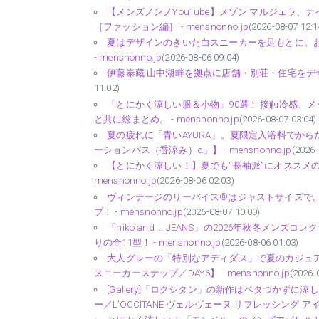
【メンズノンノYouTube】メゾン マルジェラ、
［ファッション編］ - mensnonno.jp
(2026-08-07 12:1
夏はデザインのきいた白スニーカーを足もとに。
- mensnonno.jp
(2026-08-06 09:04)
伊藤泰藏 山中湖畔を拠点に店舗・別荘・住宅をデザ
11:02)
「とにかく涼しい服＆小物」90選！ 接触冷感、メッ
と共に総まとめ。 - mensnonno.jp
(2026-08-07 03:04)
夏の疲れに「青いAYURA」。夏限定入浴料でか
ーションバス（香涼み）α」】 - mensnonno.jp
(2026-
【とにかく涼しい！】夏でも“長袖派”にオススメの
mensnonno.jp
(2026-08-06 02:03)
ヴィンテージのリーバイス®はジャストサイズで
プ！ - mensnonno.jp
(2026-08-07 10:00)
「niko and ... JEANS」の2026年秋冬
りの全11型！ - mensnonno.jp
(2026-08-06 01:03)
大人グレーの「特別なアディダス」で夏のカジュ
スニーカースナップ／DAY6】 - mensnonno.jp
(2026-
[Gallery]「ロクシタン」の新作はベタつか
ー／L’OCCITANE ヴェルヴェーヌ リフレッシング アイシ