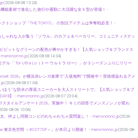
jp
(2026-08-08 13:24)
高機能素材で進化した旅行や通勤に大活躍な全５型が登場！ -
レクトショップ「THE TOKYO」 の別注アイテムは争奪戦必至！ -
おしゃれな人が集う「ソウル」のカフェ＆ベーカリー、コミュニティスナッ
×ビビットなグリーンの配色が爽やかすぎる！【人気ショップ＆ブランドス
snonno.jp
(2026-08-08 14:04)
「 Tor Ultra Lo（トー ウルトラ ロー）」が３シーズンぶりにリリー
Sunset 2026』が横浜赤レンガ倉庫で“入場無料”で開催中！背徳感溢れるアメ
jp
(2026-08-08 01:04)
いほう”な防水の厚底スニーカーを大人ストリートで。【人気ショップ＆ブ
- mensnonno.jp
(2026-08-07 23:04)
ライフスタイルアンケート2026」実施中！ キミの回答でメンズノンノが変わ
2026-08-06 10:06)
仲よし同期コンビのわちゃわちゃ質問返し！ - mensnonno.jp
(2026-
e/東京色空間 ～#COT7DF～』が本日より開催！ - mensnonno.jp
(2026-08-