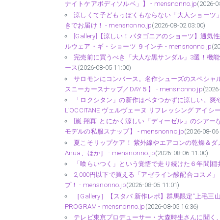
ナイトケアボディソルベ」】 - mensnonno.jp
(2026-0
涼しくて子どもっぽくもならない「大人ショーツ
きでお届け！ - mensnonno.jp
(2026-08-02 03:00)
[Gallery]【涼しい！パタゴニアのショーツ】通
ルウェア・ギ・ショーツ ９インチ - mensnonno.jp
(2
完売前に買うべき「大人な黒サンダル」3選！機能性＆履き心
ース
(2026-08-05 11:00)
サロモンにコンバース。名作シューズのスペシャ
スニーカースナップ／DAY５】 - mensnonno.jp
(2026
「ロクシタン」の新作はベタつかずに涼しい。爽
L’OCCITANE ヴェルヴェーヌ リフレッシング アイシーボ
[嵐 翔真] とにかく涼しい「ディーゼル」のシア
モデルの私服スナップ】 - mensnonno.jp
(2026-08-06 
夏こそリップケア！ 紫外線やエアコンの乾燥＆
Anua、ほか］ - mensnonno.jp
(2026-08-06 11:00)
「喰らいつく」という覚悟で走り続けた６年間[稲井孝太朗
2,000円以下で買える「アゼライン酸配合コス
プ！ - mensnonno.jp
(2026-08-05 11:01)
［Gallery］【スタバ 新作レポ】群馬限定“上毛三山
PROGRAM - mensnonno.jp
(2026-08-05 16:36)
テレビ東京プロデューサー・大森時生さんに聞く、「モキ