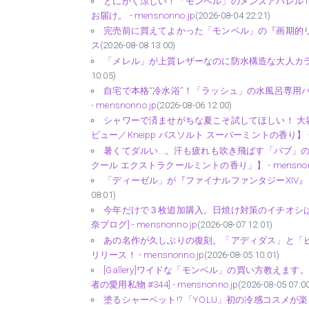
とにかく涼しい！「モンベル」のメンズアパレル1
お届け。 - mensnonno.jp
(2026-08-04 22:21)
完売前に買えてよかった「モンベル」の『画期的リュック
ス
(2026-08-08 13:00)
「メレル」が上質レザーなのに防水構造な大人カラーのハ
10:05)
自宅で本格“冷水浴”！「ラッシュ」の水風呂専用バ
- mensnonno.jp
(2026-08-06 12:00)
シャワーで済ませがちな夏こそ試してほしい！ 
ビュー／Kneipp バスソルト スーパーミントの香り】 - me
暑くてダルい...。汗も疲れも吹き飛ばす「バブ
クール エクストラクールミントの香り」】 - mensnonn
「ディーゼル」が『ファイナルファンタジーXIV』との
08:01)
今年だけで３枚追加購入。日焼け対策のイチオシ
奈ブログ] - mensnonno.jp
(2026-08-07 12:01)
あの名作が久しぶりの復刻。「アディダス」と「ビリー
リリース！ - mensnonno.jp
(2026-08-05 10:01)
[Gallery]ワイドな「モンベル」の買い方教え
者の愛用私物 #344] - mensnonno.jp
(2026-08-05 07:0
塗るシャーベット!? 「YOLU」初の冷感コスメが