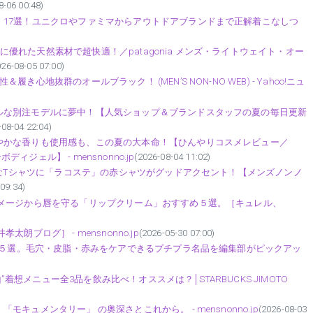
8-06 00:48)
」17選！ユニクロやファミマからアウトドアブランドまで正解着こなしつ
気性に優れた天然素材で超快適！／patagonia メンズ・ライトウェイト・オー
026-08-05 07:00)
地抜群のオールブラック！ (MEN’S NON-NO WEB) - Yahoo!ニュ
ルな別注モデルに夢中！【人気ショップ＆ブランドスタッフの夏の毎日更新
-08-04 22:04)
やかな香りも使用感も、この夏の大本命！【ひんやりコスメレビュー／
ディジェル】 - mensnonno.jp
(2026-08-04 11:02)
ーなTシャツに「ラコステ」の赤シャツがグッドアクセント！【メンズノンノ
09:34)
ダメージから唇を守る「リップクリーム」おすすめ５選。［キュレル、
ブログ］ - mensnonno.jp
(2026-05-30 07:00)
メ」５選。毛穴・皮脂・赤みをケアできるプチプラ名品を編集部がピックアッ
”着想メニュー全3品を飲み比べ！オススメは？│STARBUCKS JIMOTO
ュメンタリー」 の奥深さとこれから。 - mensnonno.jp
(2026-08-03