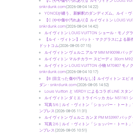
【C (やや傷や汚れあり)】ルイヴィトン LOUIS VU
snkrdunk.com
(2026-08-04 14:22)
YONCEが纏う、新解釈のダンディズム。ルイ・ヴィトン
【C (やや傷や汚れあり)】ルイヴィトン LOUIS VU
snkrdunk.com
(2026-08-04 14:42)
ルイヴィトン LOUIS VUITTON ショール・モノグラム M
【ルイ・ヴィトン】パット・マクグラスによる新作リ
ドットコム
(2026-08-05 07:15)
ルイヴィトン ヴェルニ アルマ MM M90098 バッグ - s
ルイヴィトン マルチカラー スピーディ 30cm M92642
ルイヴィトン LOUIS VUITTON 小物 M7080
snkrdunk.com
(2026-08-04 10:17)
【B (目立った傷や汚れなし)】ルイヴィトン エピ ポンヌ
ダン - snkrdunk.com
(2026-08-05 14:52)
Louis Vuitton と VERDY によるコラボ LINE スタ
ルイヴィトン ダミエ トライベッカ カレ N51161 ショ
写真5/6｜ルイ・ヴィトン「ショッパー・トート」
ンプレス
(2026-08-05 11:31)
ルイヴィトン ヴェルニ カンヌ PM M53997 バッグ - s
写真2/6｜ルイ・ヴィトン「ショッパー・トート」
ンプレス
(2026-08-05 10:51)