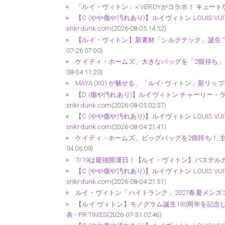
「ルイ・ヴィトン」× VERDYがコラボ！ キュートなLI
【C (やや傷や汚れあり)】ルイヴィトン LOUIS VU
snkrdunk.com
(2026-08-05 14:52)
【ルイ・ヴィトン】新素材「シルクテック」誕生 “超
07-26 07:00)
ケイティ・ホームズ、大きなバッグを「2個持ち」！ 
08-04 11:20)
MAYA (XG) が魅せる、「ルイ･ヴィトン」新リップライ
【D (傷や汚れあり)】ルイヴィトン チャーリー・ラ
snkrdunk.com
(2026-08-05 02:37)
【C (やや傷や汚れあり)】ルイヴィトン LOUIS VUI
snkrdunk.com
(2026-08-04 21:41)
ケイティ・ホームズ、ビッグバッグを2個持ち！ 主役は、
04 06:09)
7/19は最強開運日！【ルイ・ヴィトン】パステル
【C (やや傷や汚れあり)】ルイヴィトン LOUIS VU
snkrdunk.com
(2026-08-04 21:51)
ルイ・ヴィトン「ハイトランク」2027春夏メンズコレ
【ルイ·ヴィトン】モノグラム誕生130周年を記
表 - PR TIMES
(2026-07-31 02:46)