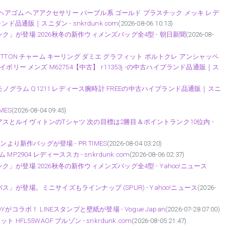
 ヘアゴム ヘアアクセサリー パープル系 ゴールド プラスチック メッキ レデ
ランド品通販｜スニダン - snkrdunk.com
(2026-08-06 10:13)
」が登場 2026秋冬の新作ウィメンズバッグ全4型 - 朝日新聞
(2026-08-
VUITTON チャーム キーリング ダミエ グラフィット ポルトクレ アンシャッペ
リー メンズ M62754【中古】 r11353j -の中古ハイブランド品通販｜ス
モノグラム Q1211 レディース腕時計 FREEの中古ハイブランド品通販｜スニ
MES
(2026-08-04 09:45)
とルイヴィトンのTシャツ 次の目標は2勝目＆ポイントランク10位内 -
より新作バッグが登場 - PR TIMES
(2026-08-04 03:20)
904 レディーススカ - snkrdunk.com
(2026-08-06 02:37)
が登場 2026秋冬の新作ウィメンズバッグ全4型 - Yahoo!ニュース
登場。ミニサイズもラインナップ (SPUR) - Yahoo!ニュース
(2026-
ラボ！ LINEスタンプと壁紙が登場 - Vogue Japan
(2026-07-28 07:00)
 HFL55WAOF ブルゾン - snkrdunk.com
(2026-08-05 21:47)