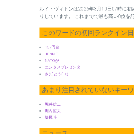
ルイ・ヴィトンは2026年3月10日07時
りしています。 これまでで最も高い8位を
このワードの初回ランクイン日 2
157円台
JENNIE
NATOが
エンタメプレゼンター
さ(3)とう(10)
あまり注目されていないキー
堀井雄二
堀内恒夫
堤麗斗
ニュース