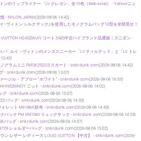
ップライナー「LV クレヨン」全10色（Web eclat） - Yahoo!ニュ
- NYLON JAPAN
(2026-08-06 14:42)
イ･ヴィトン シルクテック｣を使用したモノグラムバッグ10型を全部見せ！
VUITTON HGA02WJIV コート 54の中古ハイブランド品通販｜スニダン -
い！ ルイ・ヴィトンのメンズスニーカー「LV ティルテッド」と「LV トレ
 12:43)
ラムミニ FMSK25QS3 スカート - snkrdunk.com
(2026-08-06 14:42)
 snkrdunk.com
(2026-08-06 15:07)
ジル・アブロー "ホワイト" - snkrdunk.com
(2026-08-06 16:53)
N02WNOY ニット - snkrdunk.com
(2026-08-06 14:02)
- snkrdunk.com
(2026-08-06 15:07)
バッグ - snkrdunk.com
(2026-08-06 14:33)
 M61864 財布 - snkrdunk.com
(2026-08-06 14:43)
 PM M41560 リュックサック - snkrdunk.com
(2026-08-06 14:03)
ッグ - snkrdunk.com
(2026-08-06 14:37)
 ショルダーバッグ - snkrdunk.com
(2026-08-06 15:02)
ザー レディース LOUIS VUITTON 【中古】 - snkrdunk.com
(2026-