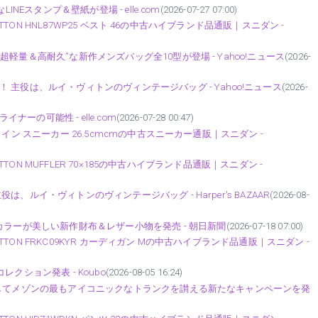
NEスタンプ＆壁紙が登場 - elle.com
(2026-07-27 07:00)
ITTON HNL87WP25 ベスト 46の中古ハイブランド品通販｜スニダン -
軽量＆高耐久”な新作メンズバッグ全10型が登場 - Yahoo!ニュース
(2026-
主役は、ルイ・ヴィトンのヴィンテージバッグ - Yahoo!ニュース
(2026-
ナーの可能性 - elle.com
(2026-07-28 00:47)
イン スニーカー 26.5cmcmの中古スニーカー通販｜スニダン -
TTON MUFFLER 70×185の中古ハイブランド品通販｜スニダン -
ルイ・ヴィトンのヴィンテージバッグ - Harper's BAZAAR
(2026-08-
カラーが美しい新作財布＆レザー小物を発売 - 朝日新聞
(2026-07-18 07:00)
ITTON FRKC09KYR カーディガン Mの中古ハイブランド品通販｜スニダン -
クション発表 - Koubo
(2026-08-05 16:24)
念してメゾンの最もアイコニックなトランクを讃える新たなキャンペーンを発