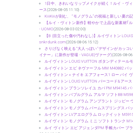
1日中、きれいなリップメイクが続く！ルイ・ヴィトンのリ
ース
(2026-08-05 11:10)
KiiiKiiiが刻む、 “モノグラム”の祝福と新しい夏の記憶 
【ルイ・ヴィトン新作】軽やかで上品な新素材｢ル
- UOMO
(2026-08-03 02:00)
【B (目立った傷や汚れなし)】ルイヴィトン LOUIS 
snkrdunk.com
(2026-08-06 15:12)
さりげなく映える“大人っぽい”デザインがカッコい
イナー」に新作が登場 - VAGUE(ヴァーグ)
(2026-08-06
ルイヴィトン LOUIS VUITTON ボタンディテールモノグ
ルイヴィトン エピ ネヴァーフル MM M40882 バッグ -
ルイヴィトン × ナイキ エアフォース1 ロー バイ ヴァー
ルイヴィトン LOUIS VUITTON バーコード&アース HH
ルイヴィトン プランソレイユ カバ PM M94145 バッグ 
ルイヴィトン バブルグラム アルマ ソフトBB M59822 
ルイヴィトン モノグラム アンプラント ジッピー ウォレット
ルイヴィトン モノグラム パームスプリングス バックパック
ルイヴィトン LVアエログラム ロックイット M59158 バ
ルイヴィトン モノグラム ミニ ソフトトランク M14729
ルイ ヴィトン エピ アジェンダPM 手帳カバー ブラウン レ