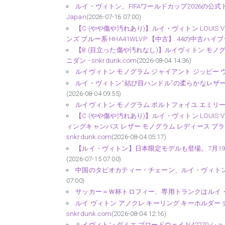
ルイ・ヴィトン、FIFAワールドカップ2026の公式
Japan
(2026-07-16 07:00)
【C (やや傷や汚れあり)】ルイ・ヴィトン LOUIS VU
ンズ ブルー系 HHA41WLVP 【中古】 44の中古ハイブラ
【B (目立った傷や汚れなし)】ルイヴィトン モノグラム 
ニダン - snkrdunk.com
(2026-08-04 14:36)
ルイヴィトン モノグラム ジャイアント ジッピー ウォレット
ルイ・ヴィトン“結び目ハンドル”の柔らかなレザー
(2026-08-04 09:55)
ルイヴィトン モノグラム ポルトフォイユ エミリー M6069
【C (やや傷や汚れあり)】ルイ・ヴィトン LOUIS 
ィングキャンバス レザー モノグラム レディース ブラウ
snkrdunk.com
(2026-08-04 05:17)
【ルイ・ヴィトン】日本限定モデルも登場。7月19日
(2026-07-15 07:00)
中国のタピオカティー・チェーン、ルイ・ヴィトンの
07:00)
サッカー＝Ｗ杯トロフィー、専用トランクはルイ・ヴィト
ルイ ヴィトン アノクレ キーリング キーホルダー チャーム
snkrdunk.com
(2026-08-04 12:16)
ルイヴィトン ダミエ ブロードウェイ N42270 ショルダ