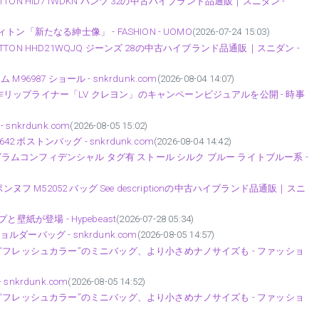
ITTON HID71WDKN パンツ 32の中古ハイブランド品通販｜スニダン -
「新たなる紳士像」 - FASHION - UOMO
(2026-07-24 15:03)
ITTON HHD21WQJQ ジーンズ 28の中古ハイブランド品通販｜スニダン -
96987 ショール - snkrdunk.com
(2026-08-04 14:07)
ップライナー「LV クレヨン」のキャンペーンビジュアルを公開 - 時事
nkrdunk.com
(2026-08-05 15:02)
 ボストンバッグ - snkrdunk.com
(2026-08-04 14:42)
7 モノグラムコンフィデンシャル タグ有 ストール シルク ブルー ライトブルー系 -
フ M52052 バッグ See descriptionの中古ハイブランド品通販｜スニ
ンプと壁紙が登場 - Hypebeast
(2026-07-28 05:34)
ルダーバッグ - snkrdunk.com
(2026-08-05 14:57)
“フレッシュカラー”のミニバッグ、より小さめナノサイズも - ファッショ
nkrdunk.com
(2026-08-05 14:52)
“フレッシュカラー”のミニバッグ、より小さめナノサイズも - ファッショ