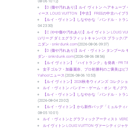
08-06 10:12)
【D (傷や汚れあり)】ルイ ヴィトン ヘアキューブ
ィース LOUIS VUITTON 【中古】 FREEの中古ハイブ
【ルイ・ヴィトン】しなやかな「バンドル・トランク
04 23:30)
【C (やや傷や汚れあり)】ルイ ヴィトン LOUIS 
LVリーグ ダミエグラフィットキャンバス ブラック/アイボ
ニダン - snkrdunk.com
(2026-08-06 09:37)
【D (傷や汚れあり)】ルイ・ヴィトン タンブール 
ダン - snkrdunk.com
(2026-08-06 08:56)
【ルイ·ヴィトン】「ハイトランク」を発表 - PR TI
女子ゴルフ・加藤麗奈、プロ初勝利のご褒美はピアス
Yahoo!ニュース
(2026-08-06 10:53)
【ルイ·ヴィトン】2026秋冬ウィメンズ·コレクション
ルイ・ヴィトン バンドー・ゲーム・オン モノグラム MP2
【ルイ・ヴィトン】しなやかな「バンドル・トランク」
(2026-08-04 23:02)
【ルイ・ヴィトン】から新作バッグ「ミュルティパス」が
08-05 10:01)
ルイ・ヴィトンとグラフィックアーティスト VERDYがコ
ルイヴィトン LOUIS VUITTON ヴァーシティジャケット