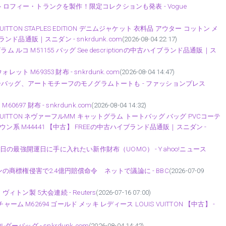
トロフィー・トランクを製作！限定コレクションも発表 - Vogue
ITTON STAPLES EDITION デニムジャケット 衣料品 アウター コットン メ
ンド品通販｜スニダン - snkrdunk.com
(2026-08-04 22:17)
ルコ M51155 バッグ See descriptionの中古ハイブランド品通販｜ス
 M69353 財布 - snkrdunk.com
(2026-08-04 14:47)
バッグ、アートモチーフのモノグラムトートも - ファッションプレス
7 財布 - snkrdunk.com
(2026-08-04 14:32)
VUITTON ネヴァーフルMM キャットグラム トートバッグ バッグ PVCコーテ
ン系 M44441 【中古】 FREEの中古ハイブランド品通販｜スニダン -
の最強開運日に手に入れたい新作財布（UOMO） - Yahoo!ニュース
商標権侵害で2.4億円賠償命令 ネットで議論に - BBC
(2026-07-09
ン製 5大会連続 - Reuters
(2026-07-16 07:00)
 M62694 ゴールド メッキ レディース LOUIS VUITTON 【中古】 -
ーバッグ - snkrdunk.com
(2026-08-04 14:42)