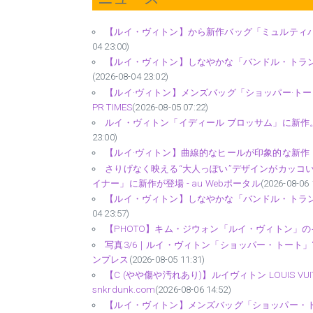
【ルイ・ヴィトン】から新作バッグ「ミュルティパス
04 23:00)
【ルイ・ヴィトン】しなやかな「バンドル・トランク」
(2026-08-04 23:02)
【ルイ·ヴィトン】メンズバッグ「ショッパー·トート
PR TIMES
(2026-08-05 07:22)
ルイ・ヴィトン「イディール ブロッサム」に新作。ダイ
23:00)
【ルイ·ヴィトン】曲線的なヒールが印象的な新作「ルナ
さりげなく映える“大人っぽい”デザインがカッコい
イナー」に新作が登場 - au Webポータル
(2026-08-06 
【ルイ・ヴィトン】しなやかな「バンドル・トランク
04 23:57)
【PHOTO】キム・ジウォン「ルイ・ヴィトン」のイベン
写真3/6｜ルイ・ヴィトン「ショッパー・トート」
ンプレス
(2026-08-05 11:31)
【C (やや傷や汚れあり)】ルイヴィトン LOUIS VU
snkrdunk.com
(2026-08-06 14:52)
【ルイ・ヴィトン】メンズバッグ「ショッパー・トート」の