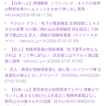
【日本ハム】球場騒然…ソフトバンク・オスナの直球
が野村佑希のヘルメットかすめて押し出し死球 -
Infoseek
(2026-08-06 11:56)
ヤクルト ドラ１・松下が緊急搬送 左側頭部に１４２
キロが直撃 その場に倒れ込み球場騒然 頭を固定して担
架で運ばれる 巨人・西館が危険球退場（デイリースポ
ーツ） - Yahoo!ニュース
(2026-07-01 07:00)
【巨人】危険球退場の西舘勇陽「松下選手が何もな
ければ…すごく申し訳ない」試合後にはヤクルト池山監
督に謝罪 - Yahoo!ニュース
(2026-07-01 07:00)
巨人・西舘が危険球退場も…踏ん張ったリリーフ陣 辻
発彦氏が称えたロングリリーフ - BASEBALL KING
(2026-
07-02 07:00)
【日本ハム】郡司裕也が頭部死球でヒヤリ 球審がマ
ウンドに集まるも投げた上沢直之に危険球退場はなし
郡司はその後マルチの活躍 - 日テレNEWS NNN
(2026-