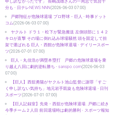
申し訳なかったです」 長嶋茂雄さんの一周忌で気合十
分も - 日テレNEWS NNN
(2026-06-03 07:00)
戸郷翔征が危険球退場 プロ野球・巨人 - 時事ドット
コム
(2026-06-03 07:00)
ヤクルト ドラ１・松下が緊急搬送 左側頭部に１４２
キロが直撃 その場に倒れ込み球場騒然 頭を固定して担
架で運ばれる 巨人・西館が危険球退場 - デイリースポー
ツ
(2026-07-01 07:00)
巨人・丸佳浩が満塁本塁打 戸郷の危険球退場を乗
り越え八回に劇的逆転勝ち - sanspo.com
(2026-06-03
07:00)
【巨人】西舘勇陽がヤクルト池山監督に謝罪「すご
く申し訳ない気持ち」地元岩手凱旋も危険球退場 - 日刊
スポーツ
(2026-07-01 07:00)
【巨人記録室】先発・西舘が危険球退場…戸郷に続き
今季チーム２人目 前回退場時は劇的勝利 - スポーツ報知