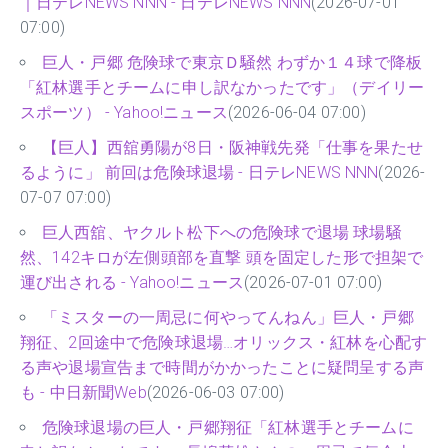
｜日テレNEWS NNN - 日テレNEWS NNN
(2026-07-01
07:00)
巨人・戸郷 危険球で東京Ｄ騒然 わずか１４球で降板
「紅林選手とチームに申し訳なかったです」（デイリー
スポーツ） - Yahoo!ニュース
(2026-06-04 07:00)
【巨人】西舘勇陽が8日・阪神戦先発「仕事を果たせ
るように」 前回は危険球退場 - 日テレNEWS NNN
(2026-
07-07 07:00)
巨人西舘、ヤクルト松下への危険球で退場 球場騒
然、142キロが左側頭部を直撃 頭を固定した形で担架で
運び出される - Yahoo!ニュース
(2026-07-01 07:00)
「ミスターの一周忌に何やってんねん」巨人・戸郷
翔征、2回途中で危険球退場…オリックス・紅林を心配す
る声や退場宣告まで時間がかかったことに疑問呈する声
も - 中日新聞Web
(2026-06-03 07:00)
危険球退場の巨人・戸郷翔征「紅林選手とチームに