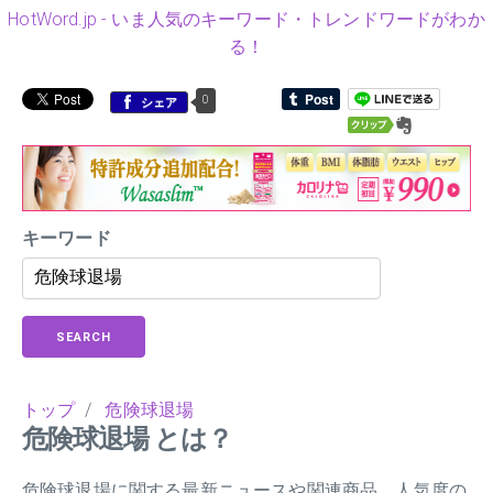
HotWord.jp - いま人気のキーワード・トレンドワードがわか
る！
0
シェア
キーワード
SEARCH
トップ
/
危険球退場
危険球退場 とは？
危険球退場に関する最新ニュースや関連商品、人気度の