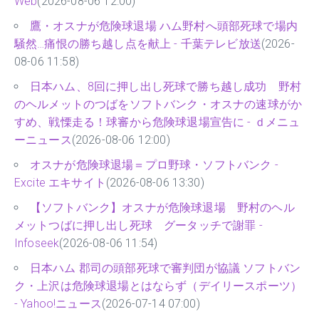
Web
(2026-08-06 12:00)
鷹・オスナが危険球退場 ハム野村へ頭部死球で場内
騒然…痛恨の勝ち越し点を献上 - 千葉テレビ放送
(2026-
08-06 11:58)
日本ハム、8回に押し出し死球で勝ち越し成功 野村
のヘルメットのつばをソフトバンク・オスナの速球がか
すめ、戦慄走る！球審から危険球退場宣告に - ｄメニュ
ーニュース
(2026-08-06 12:00)
オスナが危険球退場＝プロ野球・ソフトバンク -
Excite エキサイト
(2026-08-06 13:30)
【ソフトバンク】オスナが危険球退場 野村のヘル
メットつばに押し出し死球 グータッチで謝罪 -
Infoseek
(2026-08-06 11:54)
日本ハム 郡司の頭部死球で審判団が協議 ソフトバン
ク・上沢は危険球退場とはならず（デイリースポーツ）
- Yahoo!ニュース
(2026-07-14 07:00)