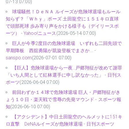
07-13 07:00)
球場騒然！ＤｅＮＡ ルイーズが危険球退場もルール
知らず？「Ｗｈｙ」ポーズ 土田龍空に１５１キロ直球
で頭部死球 歩み寄り声をかける様子も（デイリースポ
ーツ） - Yahoo!ニュース
(2026-05-14 07:00)
巨人が今季2度目の危険球退場 いずれも二回先頭で
早期降板 西舘勇陽が凱旋登板でまさか... -
sanspo.com
(2026-07-01 07:00)
【巨人】危険球退場から一夜…戸郷翔征が改めて謝罪
「いち人間として紅林選手に申し訳なかった」 - 日刊ス
ポーツ
(2026-06-04 07:00)
前回わずか１４球で危険球退場 巨人・戸郷翔征がき
ょう１０日・楽天戦で雪辱の先発マウンド - スポーツ報
知
(2026-06-10 07:00)
【アクシデント】中日土田龍空のヘルメットに151キ
ロ直撃 DeNAルイーズが危険球退場 - 日刊スポーツ