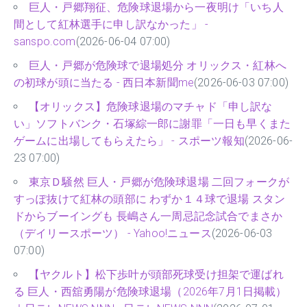
巨人・戸郷翔征、危険球退場から一夜明け「いち人
間として紅林選手に申し訳なかった」 -
sanspo.com
(2026-06-04 07:00)
巨人・戸郷が危険球で退場処分 オリックス・紅林へ
の初球が頭に当たる - 西日本新聞me
(2026-06-03 07:00)
【オリックス】危険球退場のマチャド「申し訳な
い」ソフトバンク・石塚綜一郎に謝罪「一日も早くまた
ゲームに出場してもらえたら」 - スポーツ報知
(2026-06-
23 07:00)
東京Ｄ騒然 巨人・戸郷が危険球退場 二回フォークが
すっぽ抜けて紅林の頭部に わずか１４球で退場 スタン
ドからブーイングも 長嶋さん一周忌記念試合でまさか
（デイリースポーツ） - Yahoo!ニュース
(2026-06-03
07:00)
【ヤクルト】松下歩叶が頭部死球受け担架で運ばれ
る 巨人・西舘勇陽が危険球退場（2026年7月1日掲載）