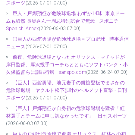
スポーツ
(2026-07-01 07:00)
巨人・戸郷翔征が危険球退場 わずか14球…東京ドー
ムも騒然 長嶋さん一周忌特別試合で無念 - スポニチ
Sponichi Annex
(2026-06-03 07:00)
◎巨人の西舘勇陽が危険球退場＝プロ野球 - 時事通信
ニュース
(2026-07-01 07:00)
前夜、危険球退場となったオリックス・マチャドが
岸田監督、厚沢投手コーチらとともにソフトバンク・小
久保監督らに謝罪行脚 - sanspo.com
(2026-06-24 07:00)
【巨人】西舘勇陽、地元岩手の凱旋登板でまさかの
危険球退場 ヤクルト松下歩叶のヘルメット直撃 - 日刊
スポーツ
(2026-07-01 07:00)
【巨人】戸郷翔征が自身初の危険球退場を猛省「紅
林選手とチームに申し訳なかったです」 - 日刊スポーツ
(2026-06-03 07:00)
巨人の戸郷が危険球で退場 オリックス、紅林への初