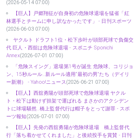
(2026-05-14 07:00)
【巨人】戸郷翔征が自身初の危険球退場を猛省「紅
林選手とチームに申し訳なかったです」 - 日刊スポーツ
(2026-06-03 07:00)
ヤクルト ドラフト1位・松下歩叶が頭部死球で負傷交
代 巨人・西舘は危険球退場 - スポニチ Sponichi
Annex
(2026-07-01 07:00)
「危険スイング」退場第1号が誕生 危険球、コリジョ
ン、15秒ルール…新ルール適用“最初の男”たち（デイリ
ー新潮） - Yahoo!ニュース
(2026-06-21 07:00)
【巨人】西舘勇陽が頭部死球で危険球退場 ヤクル
ト・松下は動けず担架で運ばれる まさかのアクシデン
トに球場騒然…橋上監督代行は帽子をとって謝罪 - スポ
ーツ報知
(2026-07-01 07:00)
【巨人】先発の西舘勇陽が危険球退場 橋上監督代
行「落ち着かせてくれました」と後続投手を賞賛 - 日刊