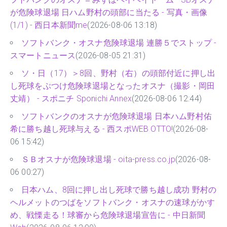
が危険球退場 日ハム野村の頭部に当たる - 写真・画像
(1/1) - 西日本新聞me
(2026-08-06 13:18)
ソフトバンク・オスナ危険球退場 連勝５でストップ -
スマートニュース
(2026-08-05 21:31)
ソ・日（17）＞8回、野村（右）の頭部付近に押し出
し死球をぶつけ危険球退場となったオスナ（撮影・岡田
丈靖） - スポニチ Sponichi Annex
(2026-08-06 12:44)
ソフトバンクのオスナが危険球退場 日本ハム野村佑
希に勝ち越し死球与える - 西スポWEB OTTO!
(2026-08-
06 15:42)
ＳＢオスナが危険球退場 - oita-press.co.jp
(2026-08-
06 00:27)
日本ハム、8回に押し出し死球で勝ち越し成功 野村の
ヘルメットのつばをソフトバンク・オスナの速球がかす
め、戦慄走る！球審から危険球退場宣告に - 中日新聞