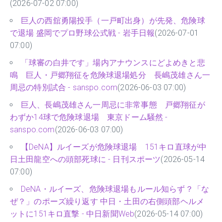
(2026-07-02 07:00)
巨人の西舘勇陽投手（一戸町出身）が先発、危険球
で退場 盛岡でプロ野球公式戦 - 岩手日報
(2026-07-01
07:00)
「球審の白井です」場内アナウンスにどよめきと悲
鳴 巨人・戸郷翔征を危険球退場処分 長嶋茂雄さん一
周忌の特別試合 - sanspo.com
(2026-06-03 07:00)
巨人、長嶋茂雄さん一周忌に非常事態 戸郷翔征が
わずか14球で危険球退場 東京ドーム騒然 -
sanspo.com
(2026-06-03 07:00)
【DeNA】ルイーズが危険球退場 151キロ直球が中
日土田龍空への頭部死球に - 日刊スポーツ
(2026-05-14
07:00)
DeNA・ルイーズ、危険球退場もルール知らず？「な
ぜ？」のポーズ繰り返す 中日・土田の右側頭部ヘルメ
ットに151キロ直撃 - 中日新聞Web
(2026-05-14 07:00)