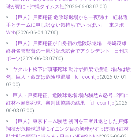
球が頭に - 沖縄タイムス社
(2026-06-03 07:00)
【巨人】戸郷翔征 危険球退場から一夜明け「紅林選
手とチームに申し訳ない気持ちでいっぱい」 - 東スポ
Web
(2026-06-04 07:00)
【巨人】戸郷翔征が自身初の危険球退場 長嶋茂雄
終身名誉監督の一周忌記念試合でアクシデント - 日刊ス
ポーツ
(2026-06-03 07:00)
ヤクルト松下に頭部死球 動けず担架で搬送…場内は騒
然、巨人・西舘は危険球退場 - full-count.jp
(2026-07-01
07:00)
巨人・戸郷翔征、危険球退場 場内騒然＆怒号…2回に
紅林へ頭部死球、審判団協議の結果 - full-count.jp
(2026-
06-03 07:00)
【巨人】東京ドーム騒然 初回を三者凡退とした戸郷
翔征が危険球退場 2イニング目の初球がすっぽ抜け紅林
弘太郎の頭部に当たる - 日テレNEWS NNN
(2026-06-03