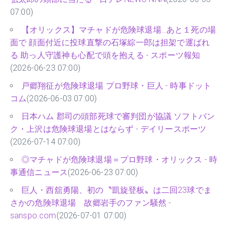
07:00)
【オリックス】マチャドが危険球退場…あと１死の場
面で 顔面付近に投球直撃の石塚綜一郎は担架で運ばれ
る 助っ人守護神も心配で頭を抱える - スポーツ報知
(2026-06-23 07:00)
戸郷翔征が危険球退場 プロ野球・巨人 - 時事ドット
コム
(2026-06-03 07:00)
日本ハム 郡司の頭部死球で審判団が協議 ソフトバン
ク・上沢は危険球退場とはならず - デイリースポーツ
(2026-07-14 07:00)
◎マチャドが危険球退場＝プロ野球・オリックス - 時
事通信ニュース
(2026-06-23 07:00)
巨人・西舘勇陽、初の〝凱旋登板〟は二回23球でま
さかの危険球退場 故郷岩手のファン騒然 -
sanspo.com
(2026-07-01 07:00)