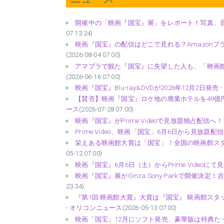
開催中の「映画『国宝』展」をレポート！写真、音
07 13:24)
映画『国宝』の配信はどこで見れる？Amazonプ
(2026-08-04 07:00)
アマプラで観た『国宝』に失望した人も、「映画館
(2026-06-16 07:00)
映画『国宝』Blu-ray&DVDが2026年12月2日発
【賛否】映画『国宝』ロケ地の廃業ホテルを49億円で
ース
(2026-07-28 07:00)
映画『国宝』がPrime Videoで見放題独占配信へ
Prime Video、映画「国宝」6月6日から見放題配信
栄えある映画館大賞は「国宝」！全国の映画館スタッフ
05-12 07:00)
映画『国宝』6月6日（土）からPrime Videoにて見放題独
映画『国宝』展がGinza Sony Parkで開催決
23:34)
『第1回 映画館大賞』大賞は『国宝』 映画館ス
- オリコンニュース
(2026-05-13 07:00)
映画「国宝」12月にソフト発売、豪華版は特典たっ