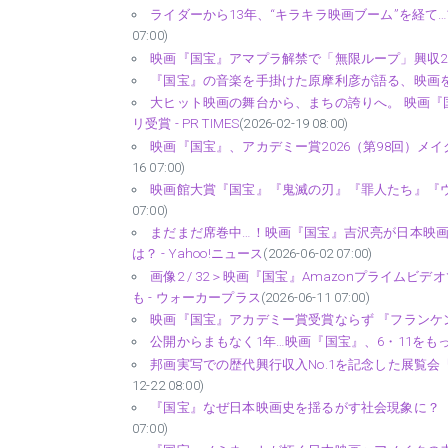
ライダーから13年、“キラキラ映画ブーム”を経て…
07:00)
映画『国宝』アマプラ解禁で「無限ループ」興収200
『国宝』の音楽を手掛けた原摩利彦が語る、映画を拡張
大ヒット映画の舞台から、まちの誇りへ。 映画『
リ受賞 - PR TIMES
(2026-02-19 08:00)
映画『国宝』、アカデミー賞2026（第98回）メイクア
16 07:00)
映画館大賞『国宝』『鬼滅の刃』『罪人たち』『ウ
07:00)
まだまだ席巻中…！映画『国宝』吉沢亮が日本映
は？ - Yahoo!ニュース
(2026-06-02 07:00)
画像2 / 32＞映画『国宝』Amazonプライ
も - ウォーカープラス
(2026-06-11 07:00)
映画『国宝』アカデミー賞受賞ならず 『フランケン
公開からまもなく1年…映画『国宝』、6・11をもっ
邦画実写での歴代興行収入No.1を記念した展覧会『映
12-22 08:00)
『国宝』なぜ日本映画史を揺るがす社会現象に？ 
07:00)