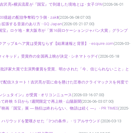
吉沢亮×横浜流星が『国宝』で到達した境地とは - 女子SPA!
(2026-06-01
億超の配信争奪戦ウラ側 - zakⅡ
(2026-06-08 07:00)
する音楽のあり方 - GQ Japan
(2026-05-21 07:00)
国宝』ロケ地・東大阪市が「第16回ロケーションジャパン大賞」グランプ
ップ＆ヘア賞は受賞ならず【結果速報と背景】 - esquire.com
(2026-03-
ィキッド』受賞作の全国再上映が決定 - シネマトゥデイ
(2026-05-18
画批評家大賞で主演男優賞を受賞、明かされた「今、信じられないこと」と
ムビデオで配信スタート！吉沢亮が芸に命を懸けた圧巻のクライマックスを何度で
シュタイン』が受賞 - オリコンニュース
(2026-03-16 07:00)
て終映 ５日から1週間限定で再上映 - 山陽新聞
(2026-06-03 07:00)
画「国宝」展 ― 熱狂は終わらない、物語は続く ―』 - PR TIMES
(2025-
ハリウッドを驚嘆させた「3つの条件」 - リアルサウンド
(2026-03-13