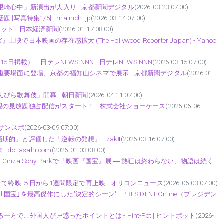
崎心中」新演出が大入り - 京都新聞デジタル
(2026-03-23 07:00)
集1/5] - mainichi.jp
(2026-03-14 07:00)
ト - 日本経済新聞
(2026-01-17 08:00)
の存在感拡大 (The Hollywood Reporter Japan) - Yahoo!
掲載）｜日テレNEWS NNN - 日テレNEWS NNN
(2026-03-15 07:00)
重要場面に登場、京都の福知山シネマで展示 - 京都新聞デジタル
(2026-01-
ぴら歌舞伎」開幕 - 朝日新聞
(2026-04-11 07:00)
の見放題独占配信がスタート！ - 株式会社ショーケース
(2026-06-06
 サンスポ
(2026-03-09 07:00)
的」と評価した「逆転の発想」 - zakⅡ
(2026-03-16 07:00)
t.asahi.com
(2026-01-03 08:00)
za Sony Parkで「映画『国宝』展 ― 熱狂は終わらない、物語は続く
て終映 ５日から1週間限定で再上映 - オリコンニュース
(2026-06-03 07:00)
を最高傑作にした"決定的シーン" - PRESIDENT Online（プレジデン
… 外国人が戸惑ったポイントとは - Hint-Pot | ヒントポット
(2026-