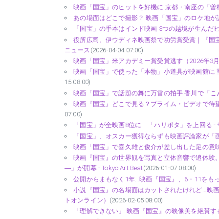
映画「国宝」のヒットを好機に 京都・南座の「曽根
あの場面はどこで撮影？ 映画「国宝」のロケ地が話題 [写真特
「国宝」の手本はインド映画 3つの越境が生んだヒッ
役所広司、伊ウディネ映画祭で功労賞受賞｜『国宝』上映で日本映画
ニュース
(2026-04-04 07:00)
映画「国宝」米アカデミー賞受賞逃す（2026年3月15日
映画「国宝」で使った「本物」小道具が映画館に 
15 08:00)
映画「国宝」で話題の舞に万雷の拍手 香川で「こん
映画『国宝』どこで見る？プライム・ビデオで待望
07:00)
「国宝」が全映画8位に 「ハリポタ」を上回る -
「国宝」、オスカー獲得ならずも映画評論家が「画期
映画「国宝」で喜久雄と俊介が差し出した足の意味 - do
映画『国宝』の世界観を写真と立体音響で追体験。Gin
―」が開幕 - Tokyo Art Beat
(2026-01-07 08:00)
公開からまもなく1年…映画『国宝』、6・11をもっ
小説『国宝』の名場面はカットされたけれど…映画｢国宝｣
トオンライン）
(2026-02-05 08:00)
「理解できない」 映画『国宝』の映像美を絶賛する一方で