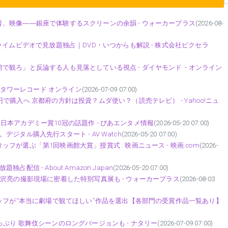
、映像――銀座で体験するスクリーンの余韻 - ウォーカープラス
(2026-08-
ライムビデオで見放題独占｜DVD・いつからも解説 - 株式会社ピクセラ
で観ろ」と反論する人も見落としている視点 - ダイヤモンド・オンライン
売 - タワーレコード オンライン
(2026-07-09 07:00)
購入へ 京都府の方針は投資？ムダ使い？（読売テレビ） - Yahoo!ニュ
！ 日本アカデミー賞10冠の話題作 - ぴあエンタメ情報
(2026-05-20 07:00)
。デジタル購入先行スタート - AV Watch
(2026-05-20 07:00)
が選ぶ「第1回映画館大賞」授賞式 : 映画ニュース - 映画.com
(2026-
占配信 - About Amazon Japan
(2026-05-20 07:00)
定！吉沢亮の撮影現場に密着した特別写真展も - ウォーカープラス
(2026-08-03
タッフが“本当に劇場で観てほしい”作品を選出【各部門の受賞作品一覧あり】
ぷり 歌舞伎シーンのロングバージョンも - ナタリー
(2026-07-09 07:00)