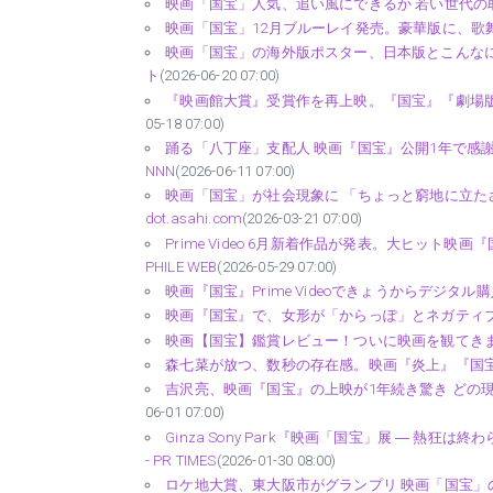
映画「国宝」人気、追い風にできるか 若い世代の取
映画「国宝」12月ブルーレイ発売。豪華版に、歌舞伎シ
映画「国宝」の海外版ポスター、日本版とこんなに
ト
(2026-06-20 07:00)
『映画館大賞』受賞作を再上映。『国宝』『劇場版「鬼滅
05-18 07:00)
踊る「八丁座」支配人 映画『国宝』公開1年で感謝の舞（
NNN
(2026-06-11 07:00)
映画「国宝」が社会現象に 「ちょっと窮地に立たさ
dot.asahi.com
(2026-03-21 07:00)
Prime Video 6月新着作品が発表。大ヒット
PHILE WEB
(2026-05-29 07:00)
映画『国宝』Prime Videoできょうからデジタ
映画『国宝』で、女形が「からっぽ」とネガティブ
映画【国宝】鑑賞レビュー！ついに映画を観てきまし
森七菜が放つ、数秒の存在感。映画『炎上』『国宝』
吉沢亮、映画『国宝』の上映が1年続き驚き どの現
06-01 07:00)
Ginza Sony Park『映画「国宝」展 ― 熱
- PR TIMES
(2026-01-30 08:00)
ロケ地大賞、東大阪市がグランプリ 映画「国宝」の撮影