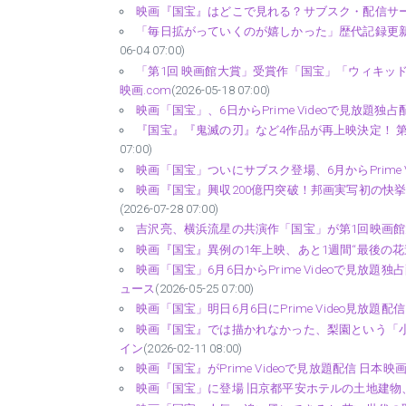
映画『国宝』はどこで見れる？サブスク・配信サービスを全
「毎日拡がっていくのが嬉しかった」歴代記録更新の映画『
06-04 07:00)
「第1回 映画館大賞」受賞作「国宝」「ウィキッド
映画.com
(2026-05-18 07:00)
映画「国宝」、6日からPrime Videoで見放題独占配
『国宝』『鬼滅の刃』など4作品が再上映決定！ 第
07:00)
映画「国宝」ついにサブスク登場、6月からPrime V
映画『国宝』興収200億円突破！邦画実写初の快挙で歴
(2026-07-28 07:00)
吉沢亮、横浜流星の共演作「国宝」が第1回映画館大
映画『国宝』異例の1年上映、あと1週間“最後の花道” 福知山
映画「国宝」6月6日からPrime Videoで見放題独
ュース
(2026-05-25 07:00)
映画「国宝」明日6月6日にPrime Video見放題配
映画『国宝』では描かれなかった、梨園という「小
イン
(2026-02-11 08:00)
映画『国宝』がPrime Videoで見放題配信 日本映
映画「国宝」に登場 旧京都平安ホテルの土地建物、京都府が