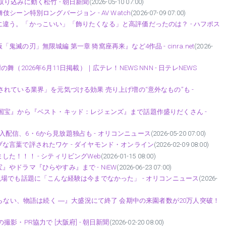
り込みに動く松竹 - 朝日新聞
(2026-05-10 07:00)
ーン特別ロングバージョン - AV Watch
(2026-07-09 07:00)
違う。「かっこいい」「飾りたくなる」と高評価だったのは？ - ハフポス
の刃」無限城編 第一章 猗窩座再来』など4作品 - cinra.net
(2026-
2026年6月11日掲載）｜広テレ！NEWS NNN - 日テレNEWS
れている業界」を元気づける効果 売り上げ増の“意外なもの”も -
映画『国宝』から『ベスト・キッド：レジェンズ』まで話題作盛りだくさん -
ル購入配信、6・6から見放題独占も - オリコンニュース
(2026-05-20 07:00)
な言葉で評されたワケ - ダイヤモンド・オンライン
(2026-02-09 08:00)
た！！！ - シティリビングWeb
(2026-01-15 08:00)
やドラマ『ひらやすみ』まで - NiEW
(2026-06-23 07:00)
場でも話題に「こんな経験は今までなかった」 - オリコンニュース
(2026-
狂は終わらない、物語は続く ―』大盛況にて終了 会期中の来園者数が20万人突破！
・PR協力で [大阪府] - 朝日新聞
(2026-02-20 08:00)