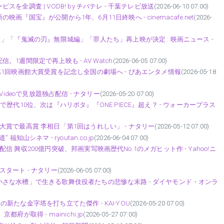
調査 | VODB! by チバテレ - 千葉テレビ放送
(2026-06-10 07:00)
国宝』が公開から1年、6月11日終映へ - cinemacafe.net
(2026-
」「『鬼滅の刃』無限城編」「罪人たち」再上映が決定 : 映画ニュース -
信。1週間限定で再上映も - AV Watch
(2026-06-05 07:00)
1回映画館大賞受賞を記念し全国の劇場へ - ぴあエンタメ情報
(2026-05-18
ideoで見放題独占配信 - ナタリー
(2026-05-20 07:00)
代10位、次は『ハリポタ』『ONE PIECE』超え？ - ウォーカープラス
賞で最高賞 李相日「第1回はうれしい」 - ナタリー
(2026-05-12 07:00)
シネマ - ryoutan.co.jp
(2026-06-04 07:00)
占配信 興収200億円突破、邦画実写映画歴代No.1のメガヒット作 - Yahoo!ニ
信スタート - ナタリー
(2026-06-05 07:00)
さな水槽」で生きる歌舞伎役者たちの悲惨な末路 - ダイヤモンド・オンラ
画の新たな金字塔を打ち立てた傑作 - KAI-YOU
(2026-05-20 07:00)
取得 - mainichi.jp
(2026-05-27 07:00)