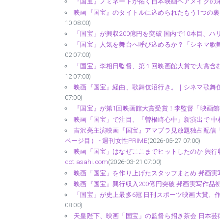
『国宝』ノミネートが拓く日本映画ヘアメイクの未来｜メイ
映画『国宝』のタイトルに込められたもう1つの裏
10 08:00)
「国宝」が興収200億円を突破 国内で10本目、ハリ
「国宝」人気を舞台へ呼び込めるか？「シネマ歌舞
02 07:00)
「国宝」李相日監督、第１回映画館大賞で大賞含む
12 07:00)
映画『国宝』経由、歌舞伎沼行き。｜シネマ歌舞伎『曽
07:00)
『国宝』が第1回映画館大賞受賞！李監督「映画館
映画「国宝」で注目、「曽根崎心中」新演出で 中村
吉沢亮主演映画『国宝』アマプラ見放題独占配信
ページ目） - 週刊女性PRIME
(2026-05-27 07:00)
映画「国宝」はなぜここまでヒットしたのか 興行収
dot.asahi.com
(2026-03-21 07:00)
映画「国宝」を作り上げたスタッフまとめ 邦画実写歴代
映画『国宝』興行収入200億円突破 邦画実写作品初
「国宝」が史上最多6冠 日刊スポーツ映画大賞、作品
08:00)
天皇陛下、映画「国宝」の監督ら招き茶会 日本芸術