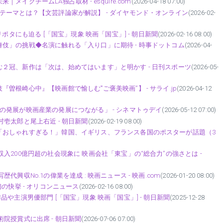
クチームLA独占取材 - esquire.com
(2026-04-18 07:00)
テーマとは？【文芸評論家が解説】 - ダイヤモンド・オンライン
(2026-02-
ポタにも迫る [「国宝」現象 映画「国宝」] - 朝日新聞
(2026-02-16 08:00)
伎」の挑戦◆名演に触れる「入り口」に期待 - 時事ドットコム
(2026-04-
２冠、新作は「次は、始めてはいます」と明かす - 日刊スポーツ
(2026-05-
根崎心中』【映画館で愉しむ‟ご褒美映画”】 - サライ.jp
(2026-04-12
の発展が映画産業の発展につながる」 - シネマトゥデイ
(2026-05-12 07:00)
壱太郎と尾上右近 - 朝日新聞
(2026-02-19 08:00)
「おしゃれすぎる！」韓国、イギリス、フランス各国のポスターが話題（3
入200億円超の社会現象に 映画会社「東宝」の“総合力”の強さとは -
興収No.1の偉業を達成 : 映画ニュース - 映画.com
(2026-01-20 08:00)
の快挙 - オリコンニュース
(2026-02-16 08:00)
や主演男優部門 [「国宝」現象 映画「国宝」] - 朝日新聞
(2025-12-28
院授賞式に出席 - 朝日新聞
(2026-07-06 07:00)