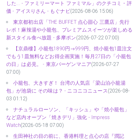
した... - ファミリーマート ファミマル」のクチコミ・評
価 - アイスりさん - もぐナビ
(2026-08-06 15:06)
東京都初出店「THE BUFFET 点心甜心 三鷹店」先行
レポ！麻辣湯や小籠包、プレミアムスイーツが楽しめる
新スタイル食べ放題 - 多摩ポン
(2026-07-22 07:00)
【京鼎樓】小籠包1890円→999円、焼小籠包1皿注文
でもう1皿無料などお得企画実施！毎月27日の「小籠包
の日」は必見。 - 東京バーゲンマニア
(2026-07-27
07:00)
小籠包、大きすぎ！ 台湾の人気店「梁山泊小籠湯
包」が池袋に その味は？ - ニコニコニュース
(2026-08-
03 01:12)
ナチュラルローソン、「キッシュ」や「焼小籠包」
など店内オーブン「焼きデリ」強化 - Impress
Watch
(2026-05-18 07:00)
生田神社の目の前に、香港料理と点心の店『潤記