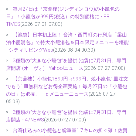
毎月27日は『京鼎樓(ジンディンロウ)の小籠包の
日』！小籠包が999円(税込）の特別価格に - PR
TIMES
(2026-07-01 07:00)
【池袋】日本初上陸！ 台湾・西門町の行列店「梁山
泊小籠湯包」で特大小籠湯包＆日本限定メニューを堪能
- シティリビングWeb
(2026-08-04 00:30)
3種類の”大きな小籠包”を提供 池袋に7月31日、専門
店開店 (オーヴォ) - Yahoo!ニュース
(2026-07-27 07:00)
【京鼎樓】小籠包1890円→999円、焼小籠包1皿注文
でもう1皿無料などお得企画実施！毎月27日の「小籠包
の日」は必見。 - ｄメニューニュース
(2026-07-27
05:03)
3種類の”大きな小籠包”を提供 池袋に7月31日、専門
店開店 - 47NEWS
(2026-07-27 07:00)
台湾仕込みの小籠包と総重量1.7キロの担々麺！佐賀