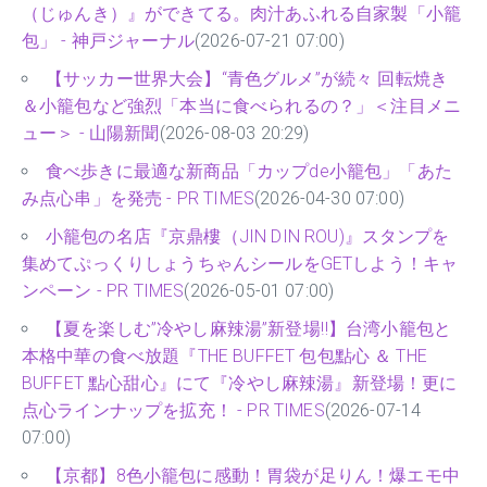
（じゅんき）』ができてる。肉汁あふれる自家製「小籠
包」 - 神戸ジャーナル
(2026-07-21 07:00)
【サッカー世界大会】“青色グルメ”が続々 回転焼き
＆小籠包など強烈「本当に食べられるの？」＜注目メニ
ュー＞ - 山陽新聞
(2026-08-03 20:29)
食べ歩きに最適な新商品「カップde小籠包」「あた
み点心串」を発売 - PR TIMES
(2026-04-30 07:00)
小籠包の名店『京鼎樓（JIN DIN ROU)』スタンプを
集めてぷっくりしょうちゃんシールをGETしよう！キャ
ンペーン - PR TIMES
(2026-05-01 07:00)
【夏を楽しむ”冷やし麻辣湯”新登場‼】台湾小籠包と
本格中華の食べ放題『THE BUFFET 包包點心 ＆ THE
BUFFET 點心甜心』にて『冷やし麻辣湯』新登場！更に
点心ラインナップを拡充！ - PR TIMES
(2026-07-14
07:00)
【京都】8色小籠包に感動！胃袋が足りん！爆エモ中