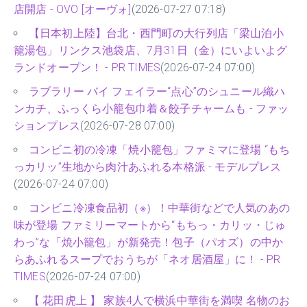
店開店 - OVO [オーヴォ]
(2026-07-27 07:18)
【日本初上陸】台北・西門町の大行列店「梁山泊小
籠湯包」リンクス池袋店、7月31日（金）にいよいよグ
ランドオープン！ - PR TIMES
(2026-07-24 07:00)
ラブラリー バイ フェイラー“点心”のシュニール織ハ
ンカチ、ふっくら小籠包巾着＆餃子チャームも - ファッ
ションプレス
(2026-07-28 07:00)
コンビニ初の冷凍「焼小籠包」ファミマに登場 “もち
っカリッ”生地から肉汁あふれる本格派 - モデルプレス
(2026-07-24 07:00)
コンビニ冷凍食品初（※）！中華街などで人気のあの
味が登場 ファミリーマートから“もちっ・カリッ・じゅ
わっ”な「焼小籠包」が新発売！包子（パオズ）の中か
らあふれるスープでおうちが「ネオ居酒屋」に！ - PR
TIMES
(2026-07-24 07:00)
【 花田虎上 】 家族4人で横浜中華街を満喫 名物のお