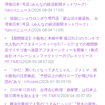
湾発日本1号店 (みんなの経済新聞ネットワーク) -
Yahoo!ニュース
(2026-08-04 11:09)
池袋にショウロンポウ専門店「梁山泊小籠湯包」 台
湾発日本1号店（みんなの経済新聞ネットワーク） -
Yahoo!ニュース
(2026-08-04 11:09)
【期間限定】小籠包と本格中華 堀江BLEUのランチで
大人気のアフタヌーンティーが5/7～5/31までの期間限
定でイチゴ食べ放題アフタヌーンティーを開催！ | 株式
会社 オペレーションファクトリーのプレスリリース -
PR TIMES
(2026-05-08 07:00)
「やだ、買いたくなってきたじゃん」ファミマ、焼
小籠包の注意喚起。“予想以上の肉汁スープが飛び出す
恐れ”あり - Infoseek
(2026-07-30 09:10)
2026年10月4日、台湾点心料理「鼎泰豐」は日本上
陸30周年を迎えます - PR TIMES
(2026-04-30 07:00)
横浜中華街で人気の“うまみたっぷり”『焼き小籠包』