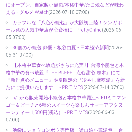
にオープン。自家製小籠包/本格中華/たこ焼などが味わ
える - グルメ Watch
(2026-07-10 07:00)
カラフルな「八色小籠包」が大阪初上陸！シンガポ
ール発の人気中華店が心斎橋に - PrettyOnline
(2026-06-
05 07:00)
80個の小籠包 俳優・板谷由夏 - 日本経済新聞
(2026-
05-31 07:00)
【本格中華食べ放題がさらに充実‼】台湾小籠包と本
格中華の食べ放題『THE BUFFET 点心甜心 志木』にて
『新作点心メニュー』や夏限定の『冷やし麻辣湯』を新
たにご提供いたします！ - PR TIMES
(2026-07-14 07:00)
6/1から販売開始小籠包と本格中華堀江BLEUミニマン
ゴー＆ピーチと6種のスイーツを楽しむサマーアフタヌ
ーンティー 1,580円(税込） - PR TIMES
(2026-06-03
07:00)
池袋にショウロンポウ専門店「梁山泊小籠湯包」 台