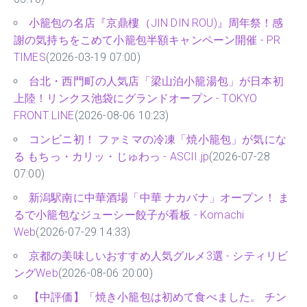
小籠包の名店『京鼎樓（JIN DIN ROU)』周年祭！感
謝の気持ちをこめて小籠包半額キャンペーン開催 - PR
TIMES
(2026-03-19 07:00)
台北・西門町の人気店「梁山泊小籠湯包」が日本初
上陸！リンクス池袋にグランドオープン - TOKYO
FRONT LINE
(2026-08-06 10:23)
コンビニ初！ ファミマの冷凍「焼小籠包」が気にな
る もちっ・カリッ・じゅわっ - ASCII.jp
(2026-07-28
07:00)
新潟駅南に中華酒場「中華 ナカバナ」オープン！ ま
るで小籠包なジューシー餃子が看板 - Komachi
Web
(2026-07-29 14:33)
京都の美味しいおすすめ人気グルメ3選 - シティリビ
ングWeb
(2026-08-06 20:00)
【中評価】「焼き小籠包は初めて食べました。 チン