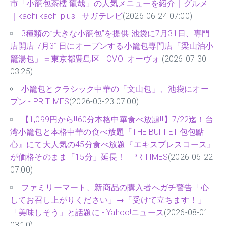
市「小籠包茶樓 龍哉」の人気メニューを紹介｜グルメ
｜kachi kachi plus - サガテレビ
(2026-06-24 07:00)
3種類の”大きな小籠包”を提供 池袋に7月31日、専門
店開店 7月31日にオープンする小籠包専門店「梁山泊小
籠湯包」＝東京都豊島区 - OVO [オーヴォ]
(2026-07-30
03:25)
小籠包とクラシック中華の「文山包」、池袋にオー
プン - PR TIMES
(2026-03-23 07:00)
【1,099円から‼60分本格中華食べ放題‼】7/22迄！台
湾小籠包と本格中華の食べ放題『THE BUFFET 包包點
心』にて大人気の45分食べ放題『エキスプレスコース』
が価格そのまま「15分」延長！ - PR TIMES
(2026-06-22
07:00)
ファミリーマート、新商品の購入者へガチ警告「心
してお召し上がりください」→「受けて立ちます！」
「美味しそう」と話題に - Yahoo!ニュース
(2026-08-01
03:10)