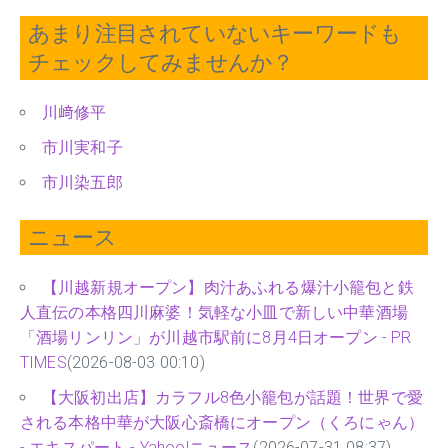
あまり注目されていないキーワードも
チェックしてみませんか？
川﨑修平
市川実和子
市川染五郎
ニュース
【川越新規オープン】肉汁あふれる爆汁小籠包と鉄
人直伝の本格四川麻婆！気軽な小皿で新しい中華酒場
「酒場リンリン」が川越市駅前に8月4日オープン - PR
TIMES
(2026-08-03 00:10)
【大阪初出店】カラフル8色小籠包が話題！世界で愛
される本格中華が大阪心斎橋にオープン（くろにゃん）
- エキスパート - Yahoo!ニュース
(2026-07-31 08:37)