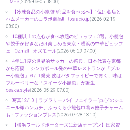
TIMES
(2026-03-05 08:00)
【冷凍食品の小籠包9商品を食べ比べ】1位は名店と
ハムメーカーのコラボ商品!! - tbsradio.jp
(2026-02-19
08:00)
10種以上の点心が食べ放題のビュッフェ3選。小籠包
や餃子が好きなだけ楽しめる東京・横浜の中華ビュッフ
ェ - OZmall - オズモール
(2026-06-29 07:00)
4年に1度の世界的サッカーの祭典、日本代表を京都
から応援！ シンガポール発の中華レストランが「ブル
ー小籠包」６/11発売 皮はバタフライピーで青く、味は
ブルーベリーな「スイーツ小籠包」が誕生 -
osaka.style
(2026-05-29 07:00)
写真12/13｜ラブラリー バイ フェイラー“点心”のシュ
ニール織ハンカチ、ふっくら小籠包巾着＆餃子チャーム
も - ファッションプレス
(2026-07-28 13:10)
【横浜ワールドポーターズに新店オープン】国家資