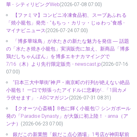
華 - シティリビングWeb
(2026-07-08 07:00)
【ファミマ】コンビニ冷凍食品初、スープあふれる
「焼小籠包」発売 - "もちっ・カリッ・じゅわっ"食感 -
マイナビニュース
(2026-07-24 07:00)
「博多華味鳥」が水たきの新たな魅力を発信 ― 話題
の「水たき焼き小籠包」実演販売に加え、新商品「博多
鶏だしちゃんぽん」を博多エキナカマイングで
7/16（木）より先行限定販売 - newscast.jp
(2026-07-16
07:00)
“日本三大中華街”神戸・南京町の行列が絶えない絶品
小籠包！ 一口で頬張ったアイドルに悲劇が…「1回カメ
ラ伏せます」 - ABCマガジン
(2026-07-31 08:31)
【クオーツ心斎橋】8色に輝く小籠包♡ シンガポール
発の「Paradise Dynasty」が大阪に初上陸！ - anna（ア
ンナ）
(2026-06-23 07:00)
銀だこの新業態「銀だこ点心酒場」1号店が神田駅前