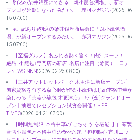
駒込の染井銀座にできる「焼小籠包酒場」、新オー
プン日が延期になったみたい。 - 赤羽マガジン
(2026-06-
15 07:00)
※追記あり※駒込の染井銀座商店街に「焼小籠包酒
場」が新オープンするみたい。 - 赤羽マガジン
(2026-06-
15 07:00)
【至福グルメ】あふれる熱々旨々！肉汁スープ！！
絶品｢小籠包｣専門店の新店･名店に注目（静岡） - 日テ
レNEWS NNN
(2026-02-26 08:00)
【三井アウトレットパーク 木更津に新店オープン】
国家資格を有する点心師が作る小籠包はじめ本格中華が
楽しめる『茶薫小籠包 木更津店』 5/1(金)グランドオー
プン｜抽選でレセプション試食会開催！ - PR
TIMES
(2026-04-21 07:00)
【時間無制限‼本格中華の“ごちそう”を堪能‼】自家製
台湾小籠包と本格中華の食べ放題『包包點心 市川ニッ
ケコルトンプラザ』にて蟹おこわやエビチリなどが味わ