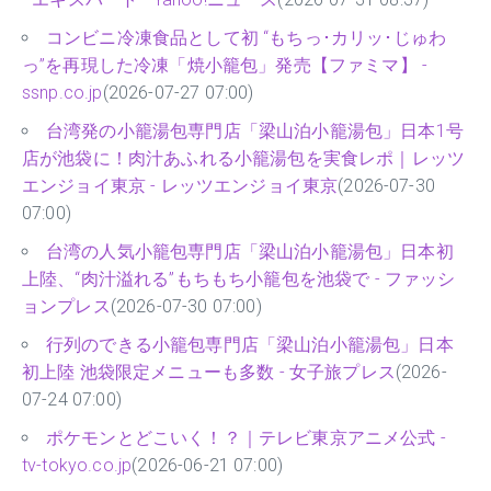
コンビニ冷凍食品として初 “もちっ･カリッ･じゅわ
っ”を再現した冷凍「焼小籠包」発売【ファミマ】 -
ssnp.co.jp
(2026-07-27 07:00)
台湾発の小籠湯包専門店「梁山泊小籠湯包」日本1号
店が池袋に！肉汁あふれる小籠湯包を実食レポ｜レッツ
エンジョイ東京 - レッツエンジョイ東京
(2026-07-30
07:00)
台湾の人気小籠包専門店「梁山泊小籠湯包」日本初
上陸、“肉汁溢れる”もちもち小籠包を池袋で - ファッシ
ョンプレス
(2026-07-30 07:00)
行列のできる小籠包専門店「梁山泊小籠湯包」日本
初上陸 池袋限定メニューも多数 - 女子旅プレス
(2026-
07-24 07:00)
ポケモンとどこいく！？｜テレビ東京アニメ公式 -
tv-tokyo.co.jp
(2026-06-21 07:00)