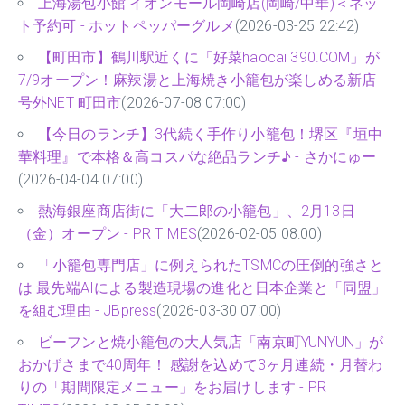
上海湯包小館 イオンモール岡崎店(岡崎/中華)＜ネッ
ト予約可 - ホットペッパーグルメ
(2026-03-25 22:42)
【町田市】鶴川駅近くに「好菜haocai 390.COM」が
7/9オープン！麻辣湯と上海焼き小籠包が楽しめる新店 -
号外NET 町田市
(2026-07-08 07:00)
【今日のランチ】3代続く手作り小籠包！堺区『垣中
華料理』で本格＆高コスパな絶品ランチ♪ - さかにゅー
(2026-04-04 07:00)
熱海銀座商店街に「大二郎の小籠包」、2月13日
（金）オープン - PR TIMES
(2026-02-05 08:00)
「小籠包専門店」に例えられたTSMCの圧倒的強さと
は 最先端AIによる製造現場の進化と日本企業と「同盟」
を組む理由 - JBpress
(2026-03-30 07:00)
ビーフンと焼小籠包の大人気店「南京町YUNYUN」が
おかげさまで40周年！ 感謝を込めて3ヶ月連続・月替わ
りの「期間限定メニュー」をお届けします - PR