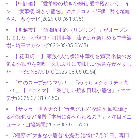
【中評価】「愛華楼の焼き小籠包 愛華楼という、イ
ン... - 愛華楼 焼き小籠包」のクチコミ・評価 - 踊る埴輪
さん - もぐナビ
(2026-08-06 18:35)
【川越市】「酒場RiNRiN（リンリン）」がオープン
しました！小籠包・四川麻婆・油そばが楽しめる中華酒
場 - 埼玉マガジン
(2026-08-05 06:37)
【 花田虎上 】 家族4人で横浜中華街を満喫 名物のお
粥＆小籠包を満喫「久しぶりに美味しいお粥を食べまし
た」 - TBS NEWS DIG
(2026-08-06 02:54)
「中のスープがウマい！」「めっちゃクオリティ高
い！」【ファミマ】「香ばしい焼き目焼小籠包」 - ママ
テナ
(2026-07-31 04:50)
【サッカー世界大会】“青色グルメ”が続々 回転焼き
＆小籠包など強烈「本当に食べられるの？」＜注目メニ
ュー＞ - 山陽新聞
(2026-08-07 16:55)
3種類の”大きな小籠包”を提供 池袋に7月31日、専門