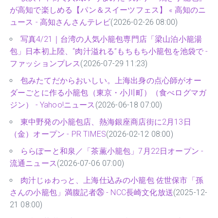
が高知で楽しめる【パン＆スイーツフェス】 « 高知のニ
ュース - 高知さんさんテレビ
(2026-02-26 08:00)
写真4/21｜台湾の人気小籠包専門店「梁山泊小籠湯
包」日本初上陸、“肉汁溢れる”もちもち小籠包を池袋で -
ファッションプレス
(2026-07-29 11:23)
包みたてだからおいしい。上海出身の点心師がオー
ダーごとに作る小籠包（東京・小川町）（食べログマガ
ジン） - Yahoo!ニュース
(2026-06-18 07:00)
東中野発の小籠包店、熱海銀座商店街に2月13日
（金）オープン - PR TIMES
(2026-02-12 08:00)
ららぽーと和泉／「茶薫小籠包」7月22日オープン -
流通ニュース
(2026-07-06 07:00)
肉汁じゅわっと、上海仕込みの小籠包 佐世保市「孫
さんの小籠包」満腹記者㉖ - NCC長崎文化放送
(2025-12-
21 08:00)