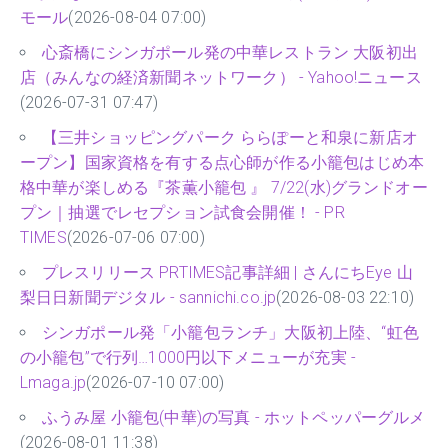
モール
(2026-08-04 07:00)
心斎橋にシンガポール発の中華レストラン 大阪初出
店（みんなの経済新聞ネットワーク） - Yahoo!ニュース
(2026-07-31 07:47)
【三井ショッピングパーク ららぽーと和泉に新店オ
ープン】国家資格を有する点心師が作る小籠包はじめ本
格中華が楽しめる『茶薫小籠包 』 7/22(水)グランドオー
プン｜抽選でレセプション試食会開催！ - PR
TIMES
(2026-07-06 07:00)
プレスリリース PRTIMES記事詳細 | さんにちEye 山
梨日日新聞デジタル - sannichi.co.jp
(2026-08-03 22:10)
シンガポール発「小籠包ランチ」大阪初上陸、“虹色
の小籠包”で行列…1000円以下メニューが充実 -
Lmaga.jp
(2026-07-10 07:00)
ふうみ屋 小籠包(中華)の写真 - ホットペッパーグルメ
(2026-08-01 11:38)