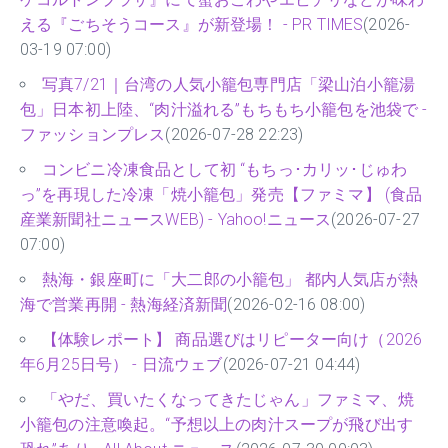
える『ごちそうコース』が新登場！ - PR TIMES
(2026-
03-19 07:00)
写真7/21｜台湾の人気小籠包専門店「梁山泊小籠湯
包」日本初上陸、“肉汁溢れる”もちもち小籠包を池袋で -
ファッションプレス
(2026-07-28 22:23)
コンビニ冷凍食品として初 “もちっ･カリッ･じゅわ
っ”を再現した冷凍「焼小籠包」発売【ファミマ】 (食品
産業新聞社ニュースWEB) - Yahoo!ニュース
(2026-07-27
07:00)
熱海・銀座町に「大二郎の小籠包」 都内人気店が熱
海で営業再開 - 熱海経済新聞
(2026-02-16 08:00)
【体験レポート】 商品選びはリピーター向け（2026
年6月25日号） - 日流ウェブ
(2026-07-21 04:44)
「やだ、買いたくなってきたじゃん」ファミマ、焼
小籠包の注意喚起。“予想以上の肉汁スープが飛び出す