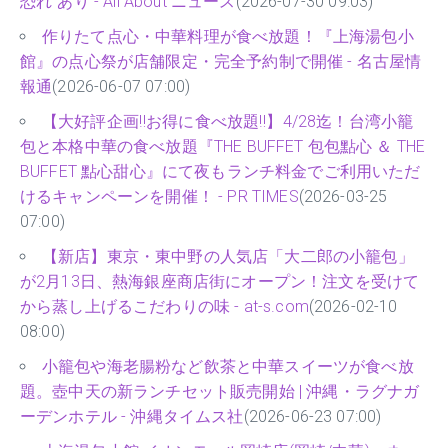
恐れ”あり - All About ニュース
(2026-07-30 09:03)
作りたて点心・中華料理が食べ放題！『上海湯包小
館』の点心祭が店舗限定・完全予約制で開催 - 名古屋情
報通
(2026-06-07 07:00)
【大好評企画‼お得に食べ放題‼】4/28迄！台湾小籠
包と本格中華の食べ放題『THE BUFFET 包包點心 ＆ THE
BUFFET 點心甜心』にて夜もランチ料金でご利用いただ
けるキャンペーンを開催！ - PR TIMES
(2026-03-25
07:00)
【新店】東京・東中野の人気店「大二郎の小籠包」
が2月13日、熱海銀座商店街にオープン！注文を受けて
から蒸し上げるこだわりの味 - at-s.com
(2026-02-10
08:00)
小籠包や海老腸粉など飲茶と中華スイーツが食べ放
題。壺中天の新ランチセット販売開始 | 沖縄・ラグナガ
ーデンホテル - 沖縄タイムス社
(2026-06-23 07:00)