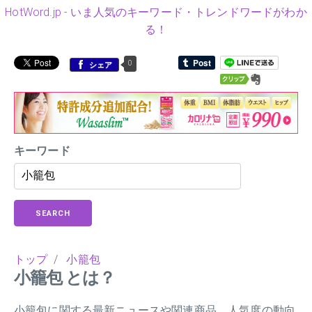
HotWord.jp - いま人気のキーワード・トレンドワードがわか
る！
0
シェア
キーワード
SEARCH
トップ
/
小籠包
小籠包 とは？
小籠包に関する最新ニュースや関連商品、人気度の動向