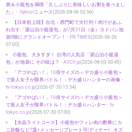
粥＆小籠包を満喫「久しぶりに美味しいお粥を食べまし
た」 - Yahoo!ニュース
(2026-08-06 02:56)
【日本初上陸】台北・西門町で大行列！肉汁があふ
れ出す「梁山泊小籠湯包」が7月31日（金）ヨドバシ池
袋8階にグランドオープン！ - PR TIMES
(2026-06-26
07:00)
小籠包、大きすぎ！ 台湾の人気店「梁山泊小籠湯
包」が池袋に その味は？ - ASCII.jp
(2026-08-03 00:45)
「アゴやばい！」10倍サイズの＜デカ盛り小籠包＞
で新人女子が限界バトル！：デカ盛りハンターの画像 -
tv-tokyo.co.jp
(2026-07-30 15:34)
「アゴやばい！」10倍サイズの＜デカ盛り小籠包＞
で新人女子が限界バトル！：デカ盛りハンター - tv-
tokyo.co.jp
(2026-07-30 07:00)
【水晶ライトコース】小籠包やフィレ肉の酢豚にカ
ニ炒飯など7皿+メッセージプレート可(ディナー) - オズ