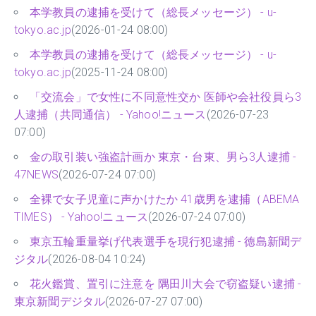
本学教員の逮捕を受けて（総長メッセージ） - u-
tokyo.ac.jp
(2026-01-24 08:00)
本学教員の逮捕を受けて（総長メッセージ） - u-
tokyo.ac.jp
(2025-11-24 08:00)
「交流会」で女性に不同意性交か 医師や会社役員ら3
人逮捕（共同通信） - Yahoo!ニュース
(2026-07-23
07:00)
金の取引装い強盗計画か 東京・台東、男ら3人逮捕 -
47NEWS
(2026-07-24 07:00)
全裸で女子児童に声かけたか 41歳男を逮捕（ABEMA
TIMES） - Yahoo!ニュース
(2026-07-24 07:00)
東京五輪重量挙げ代表選手を現行犯逮捕 - 徳島新聞デ
ジタル
(2026-08-04 10:24)
花火鑑賞、置引に注意を 隅田川大会で窃盗疑い逮捕 -
東京新聞デジタル
(2026-07-27 07:00)