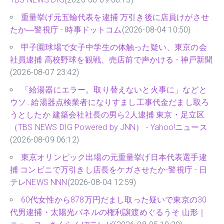
重量挙げ元五輪代表を逮捕 万引き後に店員けがさせ
たか―警視庁 - 時事ドットコム
(2026-08-04 10:50)
甲子園球場で女子中学生の体触った疑い、東京の会
社員逮捕 高校野球を観戦、売店前で声かける - 神戸新聞
(2026-08-07 23:42)
「給湯器にエラー。取り替えないと火事に」などと
ウソ…給湯器点検業者になりすまし工事代金だまし取ろ
うとしたか 建築会社社長の男ら2人逮捕 東京・足立区
（TBS NEWS DIG Powered by JNN） - Yahoo!ニュース
(2026-08-09 06:12)
東京オリンピック出場の元重量挙げ日本代表選手逮
捕 コンビニで万引きし店長をケガさせたか-警視庁 - 日
テレNEWS NNN
(2026-08-04 12:59)
60代女性から878万円だまし取った疑いで東京の30
代男逮捕・太陽光パネルの権利譲渡めぐるうそ 山形｜