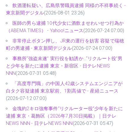
飲酒運転疑い、広島県警職員逮捕 同様の不祥事続く -
東京新聞デジタル
(2026-08-01 23:26)
医師の男ら逮捕 10代少女に酒飲ませわいせつ行為か
（ABEMA TIMES） - Yahoo!ニュース
(2026-07-24 07:00)
非常停止ボタン押し、JR東の運行を妨害 容疑で瑞穂
町の男逮捕 - 東京新聞デジタル
(2026-07-24 07:00)
事務所“強盗未遂” 実行役を勧誘か…“リクルート役”男
と少年を新たに逮捕 東京・新宿区 - 日テレNEWS
NNN
(2026-07-31 05:48)
「高度専門職」の中国人42歳システムエンジニアが
白タク容疑逮捕 東京駅前、1割高値で - 産経ニュース
(2026-07-12 07:00)
金塊約2キロ強奪事件“リクルーター役”少年を新たに
逮捕 東京・葛飾区（2026年7月30日掲載）｜日テレ
NEWS NNN - 日テレNEWS NNN
(2026-07-31 05:47)