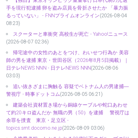
【独自】東京オリンピック重量挙げ日本代表の元選
手を現行犯逮捕 卵を盗み店員を骨折させたか 「暴力振
るっていない」 - FNNプライムオンライン
(2026-08-04
08:23)
スクーターと車衝突 高校生が死亡 - Yahoo!ニュース
(2026-08-07 02:36)
帰宅途中の女性のあとをつけ、わいせつ行為か 美容
師の男を逮捕 東京・世田谷区（2026年8月5日掲載）｜
日テレNEWS NNN - 日テレNEWS NNN
(2026-08-06
03:03)
追い抜きざまに胸触る 容疑でベトナム人の男逮捕―
警視庁 - 時事ドットコム
(2026-08-05 06:21)
建築会社資材置き場から銅線ケーブルや蛇口あわせ
て約20キロ盗んだか 無職の男（50）を逮捕 警視庁は
余罪を捜査 東京・足立区 -
topics.smt.docomo.ne.jp
(2026-08-09 03:06)