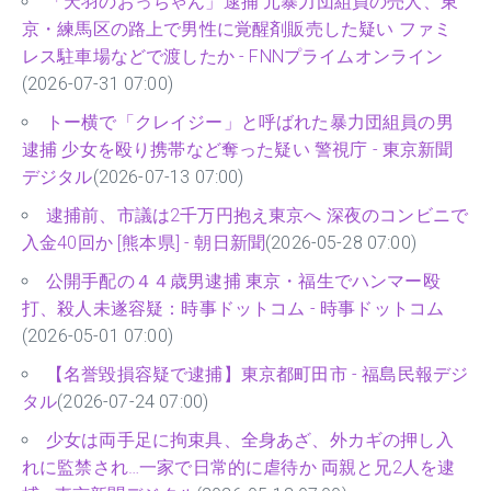
「天羽のおっちゃん」逮捕 元暴力団組員の売人、東
京・練馬区の路上で男性に覚醒剤販売した疑い ファミ
レス駐車場などで渡したか - FNNプライムオンライン
(2026-07-31 07:00)
トー横で「クレイジー」と呼ばれた暴力団組員の男
逮捕 少女を殴り携帯など奪った疑い 警視庁 - 東京新聞
デジタル
(2026-07-13 07:00)
逮捕前、市議は2千万円抱え東京へ 深夜のコンビニで
入金40回か [熊本県] - 朝日新聞
(2026-05-28 07:00)
公開手配の４４歳男逮捕 東京・福生でハンマー殴
打、殺人未遂容疑：時事ドットコム - 時事ドットコム
(2026-05-01 07:00)
【名誉毀損容疑で逮捕】東京都町田市 - 福島民報デジ
タル
(2026-07-24 07:00)
少女は両手足に拘束具、全身あざ、外カギの押し入
れに監禁され…一家で日常的に虐待か 両親と兄2人を逮