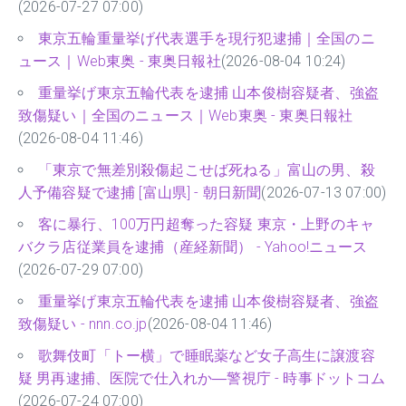
(2026-07-27 07:00)
東京五輪重量挙げ代表選手を現行犯逮捕｜全国のニ
ュース｜Web東奥 - 東奥日報社
(2026-08-04 10:24)
重量挙げ東京五輪代表を逮捕 山本俊樹容疑者、強盗
致傷疑い｜全国のニュース｜Web東奥 - 東奥日報社
(2026-08-04 11:46)
「東京で無差別殺傷起こせば死ねる」富山の男、殺
人予備容疑で逮捕 [富山県] - 朝日新聞
(2026-07-13 07:00)
客に暴行、100万円超奪った容疑 東京・上野のキャ
バクラ店従業員を逮捕（産経新聞） - Yahoo!ニュース
(2026-07-29 07:00)
重量挙げ東京五輪代表を逮捕 山本俊樹容疑者、強盗
致傷疑い - nnn.co.jp
(2026-08-04 11:46)
歌舞伎町「トー横」で睡眠薬など女子高生に譲渡容
疑 男再逮捕、医院で仕入れか―警視庁 - 時事ドットコム
(2026-07-24 07:00)