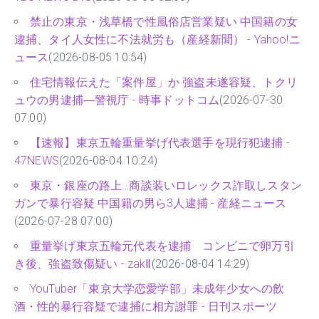
禁止の東京・浅草橋で性風俗店営業疑い 中国籍の女
逮捕、タイ人女性に不法就労も（産経新聞） - Yahoo!ニ
ュース
(2026-08-05 10:54)
住宅情報伝えた「案件屋」か 強盗未遂容疑、トクリ
ュウの男逮捕―警視庁 - 時事ドットコム
(2026-07-30
07:00)
【速報】東京五輪重量挙げ代表選手を現行犯逮捕 -
47NEWS
(2026-08-04 10:24)
東京・銀座の路上…商談装いロレックス詐取しスタン
ガンで暴行容疑 中国籍の男ら3人逮捕 - 産経ニュース
(2026-07-28 07:00)
重量挙げ東京五輪元代表を逮捕 コンビニで卵万引
き後、強盗致傷疑い - zakⅡ
(2026-08-04 14:29)
YouTuber「東京大学恋愛学部」未成年少女への飲
酒・性的暴行容疑で逮捕に相方謝罪 - 日刊スポーツ