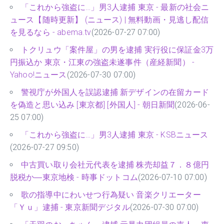
「これから強盗に…」男3人逮捕 東京 - 最新の社会ニ
ュース【随時更新】 (ニュース) | 無料動画・見逃し配信
を見るなら - abema.tv
(2026-07-27 07:00)
トクリュウ「案件屋」の男を逮捕 実行役に保証金3万
円振込か 東京・江東の強盗未遂事件（産経新聞） -
Yahoo!ニュース
(2026-07-30 07:00)
警視庁が外国人を誤認逮捕 新デザインの在留カード
を偽造と思い込み [東京都] [外国人] - 朝日新聞
(2026-06-
25 07:00)
「これから強盗に…」男3人逮捕 東京 - KSBニュース
(2026-07-27 09:50)
中古買い取り会社元代表を逮捕 株売却益７．８億円
脱税か―東京地検 - 時事ドットコム
(2026-07-10 07:00)
歌の指導中にわいせつ行為疑い 音楽クリエーター
「Ｙｕ」逮捕 - 東京新聞デジタル
(2026-07-30 07:00)