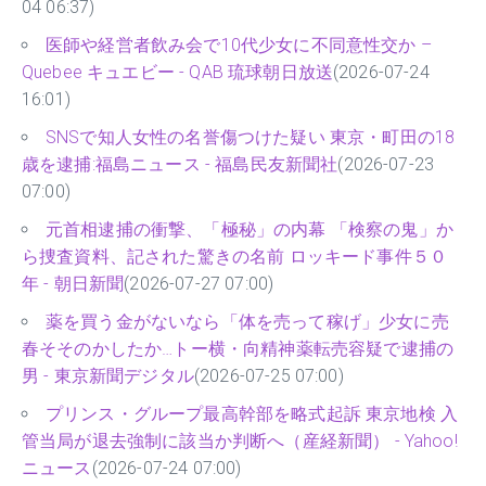
04 06:37)
医師や経営者飲み会で10代少女に不同意性交か –
Quebee キュエビー - QAB 琉球朝日放送
(2026-07-24
16:01)
SNSで知人女性の名誉傷つけた疑い 東京・町田の18
歳を逮捕:福島ニュース - 福島民友新聞社
(2026-07-23
07:00)
元首相逮捕の衝撃、「極秘」の内幕 「検察の鬼」か
ら捜査資料、記された驚きの名前 ロッキード事件５０
年 - 朝日新聞
(2026-07-27 07:00)
薬を買う金がないなら「体を売って稼げ」少女に売
春そそのかしたか…トー横・向精神薬転売容疑で逮捕の
男 - 東京新聞デジタル
(2026-07-25 07:00)
プリンス・グループ最高幹部を略式起訴 東京地検 入
管当局が退去強制に該当か判断へ（産経新聞） - Yahoo!
ニュース
(2026-07-24 07:00)