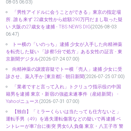
08-05 06:03)
「男性アイドルに会うことができる」東京の指定場
所…誰も来ず 22歳女性から総額290万円だまし取った疑
い 大阪の27歳女を逮捕 - TBS NEWS DIG
(2026-08-03
06:47)
トー横の「いのっち」逮捕 少女が入手した向精神薬
を転売した疑い 「診察5分で処方」ある女性の証言 - 東
京新聞デジタル
(2026-07-24 07:00)
向精神薬の譲渡容疑でトー横「売人」逮捕 少女に受
診させ、薬入手か [東京都] - 朝日新聞
(2026-07-25 07:00)
「業者ですと言って入れ」トクリュウ指示役の中国
籍男を逮捕 東京・新宿の強盗未遂事件（産経新聞） -
Yahoo!ニュース
(2026-07-31 07:00)
【独自】「ミラーくらいは当たっても仕方ないと」
運転手男（49）を過失運転傷害などの疑いで再逮捕 ベ
ントレーが車7台に衝突 男女6人負傷 東京・八王子市 警