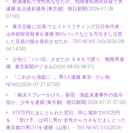
飲酒運転で女性死なせたか、危険運転致死容疑で男
逮捕 改正後初適用 [東京都] - 朝日新聞
(2026-07-28
07:00)
東京五輪に出場 ウエイトリフティング元日本代表・
山本俊樹容疑者を逮捕 卵のパックなどを万引きし注意
した店員の指を骨折させたか - TBS NEWS DIG
(2026-08-
04 14:39)
少女に「パパ活」させたか ＳＮＳで誘う、無職男逮
捕 - 東京新聞デジタル
(2026-08-06 08:37)
「これから強盗に…」男3人逮捕 東京 - テレ朝
NEWS
(2026-07-27 07:00)
「催涙スプレーかけろ」新宿・強盗未遂事件の指示
役か、少年を逮捕 [東京都] - 朝日新聞
(2026-07-31 07:00)
878万円だましとられた翌日、同じ場所で600万円
を...「受け子」は同じ男か 女性からカネをだましとった
東京都の男(31)を逮捕（山形） - TBS NEWS DIG
(2026-