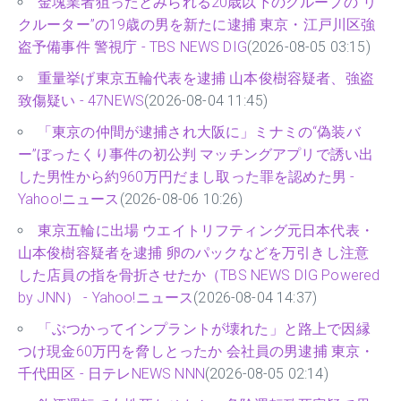
金塊業者狙ったとみられる20歳以下のグループの“リ
クルーター”の19歳の男を新たに逮捕 東京・江戸川区強
盗予備事件 警視庁 - TBS NEWS DIG
(2026-08-05 03:15)
重量挙げ東京五輪代表を逮捕 山本俊樹容疑者、強盗
致傷疑い - 47NEWS
(2026-08-04 11:45)
「東京の仲間が逮捕され大阪に」ミナミの“偽装バ
ー”ぼったくり事件の初公判 マッチングアプリで誘い出
した男性から約960万円だまし取った罪を認めた男 -
Yahoo!ニュース
(2026-08-06 10:26)
東京五輪に出場 ウエイトリフティング元日本代表・
山本俊樹容疑者を逮捕 卵のパックなどを万引きし注意
した店員の指を骨折させたか（TBS NEWS DIG Powered
by JNN） - Yahoo!ニュース
(2026-08-04 14:37)
「ぶつかってインプラントが壊れた」と路上で因縁
つけ現金60万円を脅しとったか 会社員の男逮捕 東京・
千代田区 - 日テレNEWS NNN
(2026-08-05 02:14)