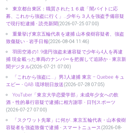
東京都台東区：職質された１６歳「闇バイトに応
募、これから強盗に行く」…少年ら３人を強盗予備容疑
で現行犯逮捕 - 読売新聞
(2026-07-25 07:00)
重量挙げ東京五輪代表を逮捕 山本俊樹容疑者、強盗
致傷疑い - 岩手日報
(2026-08-04 11:46)
羽田空港の1.9億円強盗未遂容疑で少年ら4人を再逮
捕 現金載った車両のナンバーを把握して追跡か - 東京新
聞デジタル
(2026-07-21 07:00)
「これから強盗に…」男3人逮捕 東京 – Quebee キュ
エビー - QAB 琉球朝日放送
(2026-07-28 07:05)
YouTuber「東京大学恋愛学部」未成年少女への飲
酒・性的暴行容疑で逮捕に相方謝罪 - 日刊スポーツ
(2026-07-27 07:00)
「スクワット先輩」に何が…東京五輪代表・山本俊樹
容疑者を強盗致傷で逮捕 - スマートニュース
(2026-08-