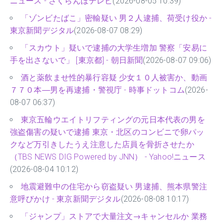
ニュース - さくらんぼテレビ
(2026-08-05 10:39)
「ゾンビたばこ」密輸疑い 男２人逮捕、荷受け役か -
東京新聞デジタル
(2026-08-07 08:29)
「スカウト」疑いで逮捕の大学生増加 警察「安易に
手を出さないで」 [東京都] - 朝日新聞
(2026-08-07 09:06)
酒と薬飲ませ性的暴行容疑 少女１０人被害か、動画
７７０本―男を再逮捕・警視庁 - 時事ドットコム
(2026-
08-07 06:37)
東京五輪ウエイトリフティングの元日本代表の男を
強盗傷害の疑いで逮捕 東京・北区のコンビニで卵パッ
クなど万引きしたうえ注意した店員を骨折させたか
（TBS NEWS DIG Powered by JNN） - Yahoo!ニュース
(2026-08-04 10:12)
地震避難中の住宅から窃盗疑い 男逮捕、熊本県警注
意呼びかけ - 東京新聞デジタル
(2026-08-08 10:17)
「ジャンプ」ストアで大量注文→キャンセルか 業務