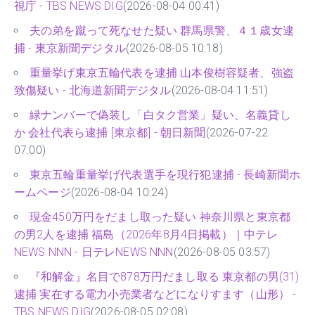
視庁 - TBS NEWS DIG
(2026-08-04 00:41)
夫の弟を蹴って死なせた疑い 群馬県警、４１歳女逮
捕 - 東京新聞デジタル
(2026-08-05 10:18)
重量挙げ東京五輪代表を逮捕 山本俊樹容疑者、強盗
致傷疑い - 北海道新聞デジタル
(2026-08-04 11:51)
緑ナンバーで偽装し「白タク営業」疑い、名義貸し
か 会社代表ら逮捕 [東京都] - 朝日新聞
(2026-07-22
07:00)
東京五輪重量挙げ代表選手を現行犯逮捕 - 長崎新聞ホ
ームページ
(2026-08-04 10:24)
現金450万円をだまし取った疑い 神奈川県と東京都
の男2人を逮捕 福島（2026年8月4日掲載）｜中テレ
NEWS NNN - 日テレNEWS NNN
(2026-08-05 03:57)
『和解金』名目で878万円だまし取る 東京都の男(31)
逮捕 実在する電力小売業者などになりすます（山形） -
TBS NEWS DIG
(2026-08-05 02:08)