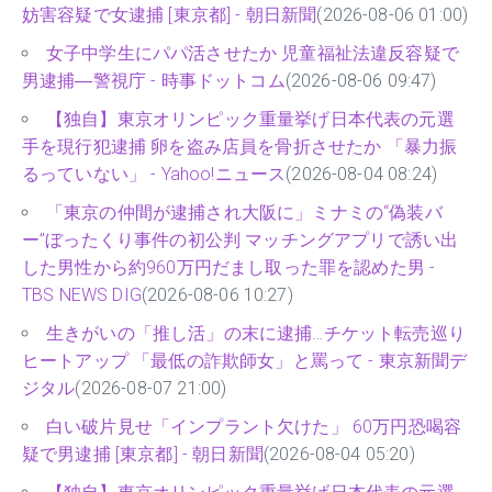
妨害容疑で女逮捕 [東京都] - 朝日新聞
(2026-08-06 01:00)
女子中学生にパパ活させたか 児童福祉法違反容疑で
男逮捕―警視庁 - 時事ドットコム
(2026-08-06 09:47)
【独自】東京オリンピック重量挙げ日本代表の元選
手を現行犯逮捕 卵を盗み店員を骨折させたか 「暴力振
るっていない」 - Yahoo!ニュース
(2026-08-04 08:24)
「東京の仲間が逮捕され大阪に」ミナミの“偽装バ
ー”ぼったくり事件の初公判 マッチングアプリで誘い出
した男性から約960万円だまし取った罪を認めた男 -
TBS NEWS DIG
(2026-08-06 10:27)
生きがいの「推し活」の末に逮捕…チケット転売巡り
ヒートアップ 「最低の詐欺師女」と罵って - 東京新聞デ
ジタル
(2026-08-07 21:00)
白い破片見せ「インプラント欠けた」 60万円恐喝容
疑で男逮捕 [東京都] - 朝日新聞
(2026-08-04 05:20)