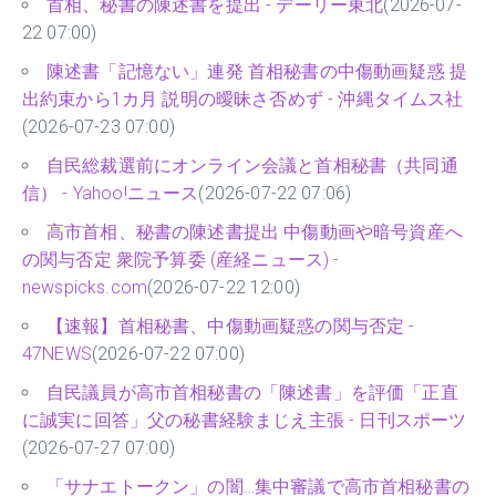
首相、秘書の陳述書を提出 - デーリー東北
(2026-07-
22 07:00)
陳述書「記憶ない」連発 首相秘書の中傷動画疑惑 提
出約束から1カ月 説明の曖昧さ否めず - 沖縄タイムス社
(2026-07-23 07:00)
自民総裁選前にオンライン会議と首相秘書（共同通
信） - Yahoo!ニュース
(2026-07-22 07:06)
高市首相、秘書の陳述書提出 中傷動画や暗号資産へ
の関与否定 衆院予算委 (産経ニュース) -
newspicks.com
(2026-07-22 12:00)
【速報】首相秘書、中傷動画疑惑の関与否定 -
47NEWS
(2026-07-22 07:00)
自民議員が高市首相秘書の「陳述書」を評価「正直
に誠実に回答」父の秘書経験まじえ主張 - 日刊スポーツ
(2026-07-27 07:00)
「サナエトークン」の闇…集中審議で高市首相秘書の