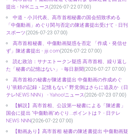
提出 - NHKニュース
(2026-07-22 07:00)
中道・小川代表、高市首相秘書の国会招致求める
「中傷動画」めぐり関与否定の陳述書提出受けて - 日刊
スポーツ
(2026-07-23 07:00)
高市首相秘書、中傷動画疑惑を否定 「作成・発信せ
ず」陳述書提出 - jiji.com
(2026-07-22 07:00)
読む政治：サナエトークン疑惑 高市首相、繰り返し
た「秘書の記憶はない」 - 毎日新聞
(2026-07-27 07:00)
高市首相の秘書が陳述書提出 中傷動画の作成めぐ
り“依頼の記録・記憶もない” 野党側はさらに追及か（日
テレNEWS NNN） - Yahoo!ニュース
(2026-07-23 07:00)
【解説】高市首相、公設第一秘書による「陳述書」
国会に提出 “中傷動画”めぐり…ポイントは？ - 日テレ
NEWS NNN
(2026-07-22 07:00)
【動画あり】高市首相 秘書の陳述書提出 中傷動画疑