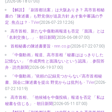
(2026-06-18 07:00)
【解説】「副首都法案」は大阪ありき？ 高市首相秘
書の「陳述書」も野党側が追及方針 あす集中審議の予
定…焦点は？ - TVer
(2026-07-23 12:26)
高市首相、新たな中傷動画報道も否定 「面識」とは
「名刺交換し…」 - 朝日新聞
(2026-06-08 07:00)
首相秘書の陳述書要旨 - nnn.co.jp
(2026-07-22 07:00)
「中傷動画」報道、高市首相「秘書ははっきりした
記憶ない」「作成男性と面識ないという認識」…参院答
弁 - 読売新聞
(2026-06-19 07:00)
「中傷動画」“依頼の記録見つからない”高市首相秘
書、国会に陳述書を提出 野党からは批判も - TVer
(2026-
07-22 10:19)
高市首相、「他候補を中傷投稿」報道を否定 「私は
秘書を信じる」 - 朝日新聞
(2026-05-11 07:00)