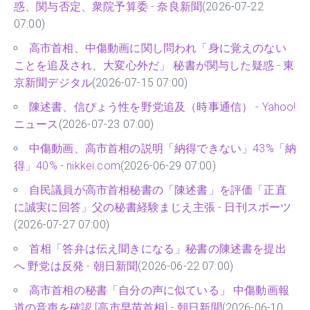
惑、関与否定、衆院予算委 - 奈良新聞
(2026-07-22
07:00)
高市首相、中傷動画に関し問われ「身に覚えのない
ことを追及され、大変心外だ」 秘書が関与した疑惑 - 東
京新聞デジタル
(2026-07-15 07:00)
陳述書、信ぴょう性を野党追及（時事通信） - Yahoo!
ニュース
(2026-07-23 07:00)
中傷動画、高市首相の説明「納得できない」43%「納
得」40% - nikkei.com
(2026-06-29 07:00)
自民議員が高市首相秘書の「陳述書」を評価「正直
に誠実に回答」父の秘書経験まじえ主張 - 日刊スポーツ
(2026-07-27 07:00)
首相「答弁は伝え聞きになる」秘書の陳述書を提出
へ 野党は反発 - 朝日新聞
(2026-06-22 07:00)
高市首相の秘書「自分の声に似ている」 中傷動画報
道の音声を確認 [高市早苗首相] - 朝日新聞
(2026-06-10