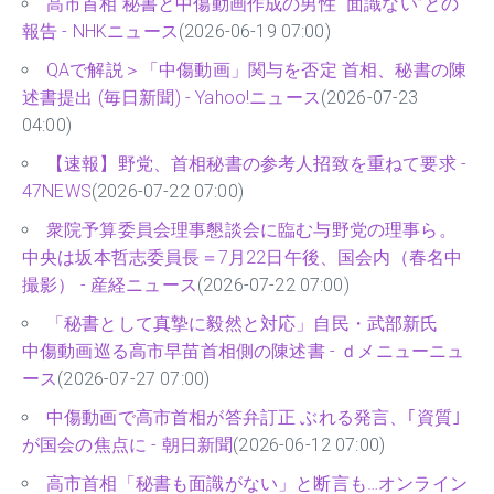
高市首相 秘書と中傷動画作成の男性 “面識ない”との
報告 - NHKニュース
(2026-06-19 07:00)
QAで解説＞「中傷動画」関与を否定 首相、秘書の陳
述書提出 (毎日新聞) - Yahoo!ニュース
(2026-07-23
04:00)
【速報】野党、首相秘書の参考人招致を重ねて要求 -
47NEWS
(2026-07-22 07:00)
衆院予算委員会理事懇談会に臨む与野党の理事ら。
中央は坂本哲志委員長＝7月22日午後、国会内（春名中
撮影） - 産経ニュース
(2026-07-22 07:00)
「秘書として真摯に毅然と対応」自民・武部新氏
中傷動画巡る高市早苗首相側の陳述書 - ｄメニューニュ
ース
(2026-07-27 07:00)
中傷動画で高市首相が答弁訂正 ぶれる発言、｢資質｣
が国会の焦点に - 朝日新聞
(2026-06-12 07:00)
高市首相「秘書も面識がない」と断言も…オンライン