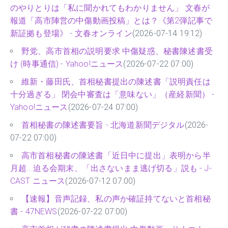
のやりとりは「私に聞かれてもわかりません」 文春が
報道「高市陣営の中傷動画投稿」とは？《第2弾記事で
新証拠も登場》 - 文春オンライン
(2026-07-14 19:12)
野党、高市首相の説明要求 中傷疑惑、秘書陳述書受
け (時事通信) - Yahoo!ニュース
(2026-07-22 07:00)
維新・藤田氏、首相秘書提出の陳述書「説明責任は
十分過ぎる」 閉会中審査は「意味ない」（産経新聞） -
Yahoo!ニュース
(2026-07-24 07:00)
首相秘書の陳述書要旨 - 北海道新聞デジタル
(2026-
07-22 07:00)
高市首相秘書の陳述書「近日中に提出」表明から半
月超...迫る会期末、「出さないまま逃げ切る」説も - J-
CAST ニュース
(2026-07-12 07:00)
【速報】音声記録、私の声か確証持てないと首相秘
書 - 47NEWS
(2026-07-22 07:00)