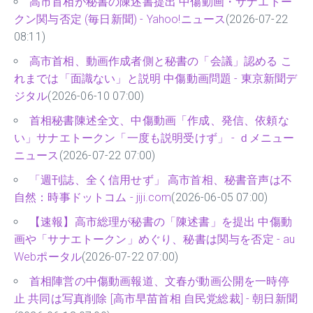
高市首相が秘書の陳述書提出 中傷動画・サナエトー
クン関与否定 (毎日新聞) - Yahoo!ニュース
(2026-07-22
08:11)
高市首相、動画作成者側と秘書の「会議」認める こ
れまでは「面識ない」と説明 中傷動画問題 - 東京新聞デ
ジタル
(2026-06-10 07:00)
首相秘書陳述全文、中傷動画「作成、発信、依頼な
い」サナエトークン「一度も説明受けず」 - ｄメニュー
ニュース
(2026-07-22 07:00)
「週刊誌、全く信用せず」 高市首相、秘書音声は不
自然：時事ドットコム - jiji.com
(2026-06-05 07:00)
【速報】高市総理が秘書の「陳述書」を提出 中傷動
画や「サナエトークン」めぐり、秘書は関与を否定 - au
Webポータル
(2026-07-22 07:00)
首相陣営の中傷動画報道、文春が動画公開を一時停
止 共同は写真削除 [高市早苗首相 自民党総裁] - 朝日新聞