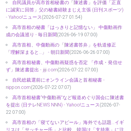
自民議員が高市首相秘書の「陳述書」を評価「正直
に誠実に回答」父の秘書経験まじえ主張 (日刊スポーツ)
- Yahoo!ニュース
(2026-07-27 01:54)
高市首相の秘書「はっきりと記憶ない」 中傷動画作
成の会議巡り - 毎日新聞
(2026-06-19 07:00)
高市首相、中傷動画の「陳述書答弁」を軌道修正
「理解深まると…」 - 朝日新聞
(2026-06-26 07:00)
高市首相秘書、中傷動画疑惑を否定 「作成・発信せ
ず」陳述書提出 - jiji.com
(2026-07-22 07:00)
自民総裁選前にオンライン会議と首相秘書 -
nippon.com
(2026-07-22 07:07)
高市首相秘書“中傷動画”など報道めぐり国会に陳述書
を提出 (日テレNEWS NNN) - Yahoo!ニュース
(2026-07-
22 07:00)
高市首相の「寝てないアピール」海外でも話題…イギ
リスは「サッチャー氏」と比較、韓国は「支持率」に注