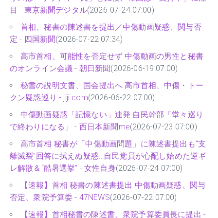
目 - 東京新聞デジタル
(2026-07-24 07:00)
首相、秘書の陳述書を提出／中傷動画疑惑、関与否
定 - 四国新聞
(2026-07-22 07:34)
高市首相、可能性を否定せず 中傷動画の男性と秘書
のオンライン会議 - 朝日新聞
(2026-06-19 07:00)
秘書の説明文書、国会提出へ 高市首相、中傷・トー
クン疑惑巡り - jiji.com
(2026-06-22 07:00)
中傷動画疑惑「記憶ない」連発 自民幹部「堂々巡り
で終わりになる」 - 西日本新聞me
(2026-07-23 07:00)
高市首相 秘書が「中傷動画問題」に陳述書提出も“支
離滅裂”回答に拭えぬ疑惑…自民党員が心配し始めた逆ギ
レ解散＆“酷暑選挙” - 女性自身
(2026-07-24 07:00)
【速報】首相 秘書の陳述書提出 中傷動画疑惑、関与
否定、衆院予算委 - 47NEWS
(2026-07-22 07:00)
【速報】首相秘書の陳述書、衆院予算委員長に提出 -