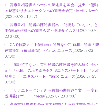
高市首相秘書５ページの陳述書を国会に提出 中傷動
画疑惑やサナエトークンへの関与全否定 - 日刊スポーツ
(2026-07-22 10:07)
高市首相、秘書の陳述書提出 「記憶していない」と
中傷動画作成への関与否定 - 沖縄タイムス社
(2026-07-
23 07:00)
QAで解説＞「中傷動画」関与を否定 首相、秘書の陳
述書提出（毎日新聞） - Yahoo!ニュース
(2026-07-23
07:00)
「確証持てない」首相秘書の陳述書を読み解く 全否
定と「記憶」の境界線を分析 #エキスパートトピ（大濱
崎卓真） - エキスパート - Yahoo!ニュース
(2026-07-23
07:00)
「サナエトークン」巡る首相秘書陳述全文 「一度も
説明受けず」 - ITmedia
(2026-07-23 07:00)
高市首相 中傷動画報道で秘書による陳述書を国会に