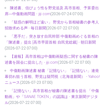
陳述書、信ぴょう性を野党追及 高市首相、予算委出
席―中傷動画問題 - jiji.com
(2026-07-24 07:00)
「疑惑の解明ほど遠い」 野党から首相秘書の参考人
招致求める声 - 毎日新聞
(2026-07-22 07:00)
「悪手だ」突き放す自民幹部 中傷動画めぐる首相の
「陳述書」提出 [高市早苗首相 自民党総裁] - 朝日新聞
(2026-07-22 07:00)
【速報】高市首相は中傷動画疑惑に関する秘書の陳
述書を国会に提出した - jiji.com
(2026-07-22 07:00)
中傷動画陳述書 秘書「記憶ない」「記憶ない」連発
幕切れ狙う首相、野党は疑問視（北海道新聞） - Yahoo!
ニュース
(2026-07-23 07:00)
「記憶ない」高市首相が秘書の陳述書を提出 「中傷
動画」や「SANAE TOKEN」の認識は - 東京新聞デジタ
ル
(2026-07-22 07:00)