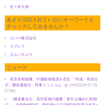
佐々木大樹
あまり注目されていないキーワードも
チェックしてみませんか？
カバー株式会社
カブレラ
カムパネルラ
ニュース
高市首相秘書、中傷動画疑惑を否定 「作成・発信せ
ず」陳述書提出：時事ドットコム - jiji.com
(2026-07-22
07:00)
〈陳述書全文〉高市首相の秘書「多忙を極めた時期
で…」 中傷動画疑惑、野党側は24日衆院予算委で追及へ