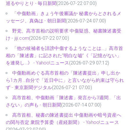
巡るやりとり - 毎日新聞
(2026-07-22 07:00)
「中傷動画」きょう午後審議か 秘書からとされるメ
ッセージ、真偽は - 朝日新聞
(2026-07-24 07:00)
野党、高市首相の説明要求 中傷疑惑、秘書陳述書受
け - jiji.com
(2026-07-22 07:00)
「他の候補者を誹謗中傷するようなことは…」高市首
相の「陳述書」に記された“明白な嘘”《「記憶がない」
を連発し…》 - Yahoo!ニュース
(2026-07-29 07:12)
中傷動画めぐる高市首相の「陳述書提出」申し出か
ら1カ月…自分で「近日中に」と言いながら約束は守られ
ず - 東京新聞デジタル
(2026-07-21 07:00)
高市首相、中傷動画「陳述書」発言から3週間…「出
さない」の声も - 朝日新聞
(2026-07-14 07:00)
高市首相、秘書の陳述書提出 中傷動画や暗号資産へ
の関与否定 衆院予算委（産経新聞） - Yahoo!ニュース
(2026-07-22 07:00)