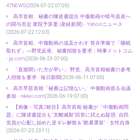
47NEWS
(2026-07-22 07:00)
高市首相、秘書の陳述書提出 中傷動画や暗号資産へ
の関与否定 衆院予算委 (産経新聞) - Yahoo!ニュース
(2026-07-22 12:03)
高市首相、中傷動画の追及かわす 答弁準備で「睡眠
取れず」―野党反発、秘書招致を要求：時事ドットコム
- jiji.com
(2026-06-23 07:00)
「直接聞いた方が早い」 野党、高市首相秘書の参考
人招致を要求 - 毎日新聞
(2026-06-11 07:00)
高市早苗首相「秘書は記憶ない」 中傷動画巡る会議
参加 - nikkei.com
(2026-06-19 07:00)
【画像・写真2枚目】高市首相 秘書が「中傷動画問
題」に陳述書提出も“支離滅裂”回答に拭えぬ疑惑…自民
党員が心配し始めた逆ギレ解散＆“酷暑選挙” - 女性自身
(2026-07-23 23:11)