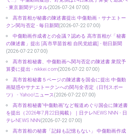
- 東京新聞デジタル
(2026-07-24 07:00)
高市首相が秘書の陳述書提出 中傷動画・サナエトー
クン関与否定 - 毎日新聞
(2026-07-22 07:00)
中傷動画作成者との会議？認める 高市首相が「秘書
の陳述書」提出 [高市早苗首相 自民党総裁] - 朝日新聞
(2026-07-22 07:00)
高市首相秘書、中傷動画へ関与否定の陳述書 衆院予
算委に提出 - nikkei.com
(2026-07-22 07:00)
高市首相秘書５ページの陳述書を国会に提出 中傷動
画疑惑やサナエトークンへの関与全否定（日刊スポー
ツ） - Yahoo!ニュース
(2026-07-22 07:00)
高市首相秘書“中傷動画”など報道めぐり国会に陳述書
を提出（2026年7月22日掲載）｜日テレNEWS NNN - 日
テレNEWS NNN
(2026-07-22 07:00)
高市首相の秘書「記録も記憶もない」 中傷動画作成