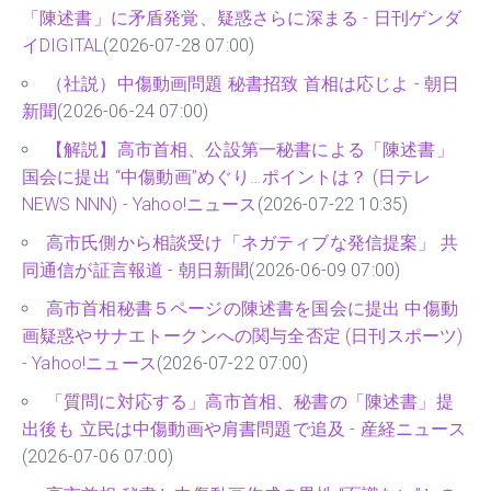
「陳述書」に矛盾発覚、疑惑さらに深まる - 日刊ゲンダ
イDIGITAL
(2026-07-28 07:00)
（社説）中傷動画問題 秘書招致 首相は応じよ - 朝日
新聞
(2026-06-24 07:00)
【解説】高市首相、公設第一秘書による「陳述書」
国会に提出 “中傷動画”めぐり…ポイントは？ (日テレ
NEWS NNN) - Yahoo!ニュース
(2026-07-22 10:35)
高市氏側から相談受け「ネガティブな発信提案」 共
同通信が証言報道 - 朝日新聞
(2026-06-09 07:00)
高市首相秘書５ページの陳述書を国会に提出 中傷動
画疑惑やサナエトークンへの関与全否定 (日刊スポーツ)
- Yahoo!ニュース
(2026-07-22 07:00)
「質問に対応する」高市首相、秘書の「陳述書」提
出後も 立民は中傷動画や肩書問題で追及 - 産経ニュース
(2026-07-06 07:00)