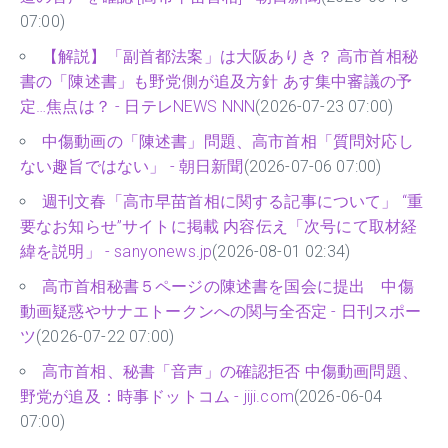
07:00)
【解説】「副首都法案」は大阪ありき？ 高市首相秘
書の「陳述書」も野党側が追及方針 あす集中審議の予
定…焦点は？ - 日テレNEWS NNN
(2026-07-23 07:00)
中傷動画の「陳述書」問題、高市首相「質問対応し
ない趣旨ではない」 - 朝日新聞
(2026-07-06 07:00)
週刊文春「高市早苗首相に関する記事について」 “重
要なお知らせ”サイトに掲載 内容伝え「次号にて取材経
緯を説明」 - sanyonews.jp
(2026-08-01 02:34)
高市首相秘書５ページの陳述書を国会に提出 中傷
動画疑惑やサナエトークンへの関与全否定 - 日刊スポー
ツ
(2026-07-22 07:00)
高市首相、秘書「音声」の確認拒否 中傷動画問題、
野党が追及：時事ドットコム - jiji.com
(2026-06-04
07:00)