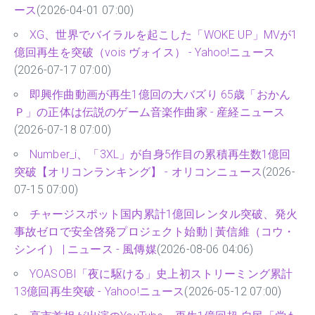
自身通算5作目【オリコンランキング】 - オリコンニュ
ース
(2026-04-01 07:00)
XG、世界でバイラルを起こした「WOKE UP」MVが1
億回再生を突破（vois ヴォイス） - Yahoo!ニュース
(2026-07-17 07:00)
即興作曲動画が再生1億回の大バズり 65歳「おかん
Ｐ」の正体は伝説のゲーム音楽作曲家 - 産経ニュース
(2026-07-18 07:00)
Number_i、「3XL」が自身5作目の累積再生数1億回
突破【オリコンランキング】 - オリコンニュース
(2026-
07-15 07:00)
チャージスポット国内累計1億回レンタル突破、発火
事故ゼロで安全啓発プロジェクト始動 | 黃信維（コウ・
シンイ） | ニュース - 風傳媒
(2026-08-06 04:06)
YOASOBI「夜に駆ける」史上初ストリーミング累計
13億回再生突破 - Yahoo!ニュース
(2026-05-12 07:00)