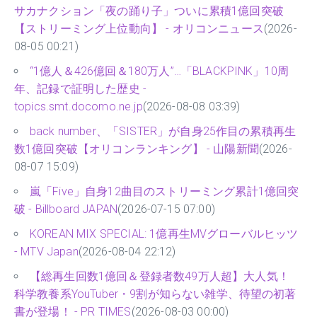
【オリコン】EBiDANがV4達成 M!LKは3曲同時TOP10
サカナクション「夜の踊り子」ついに累積1億回突破
【ストリーミング上位動向】 - オリコンニュース
(2026-
08-05 00:21)
“1億人＆426億回＆180万人”…「BLACKPINK」10周
年、記録で証明した歴史 -
topics.smt.docomo.ne.jp
(2026-08-08 03:39)
back number、「SISTER」が自身25作目の累積再生
数1億回突破【オリコンランキング】 - 山陽新聞
(2026-
08-07 15:09)
嵐「Five」自身12曲目のストリーミング累計1億回突
破 - Billboard JAPAN
(2026-07-15 07:00)
KOREAN MIX SPECIAL: 1億再生MVグローバルヒッツ
- MTV Japan
(2026-08-04 22:12)
【総再生回数1億回＆登録者数49万人超】大人気！
科学教養系YouTuber・9割が知らない雑学、待望の初著