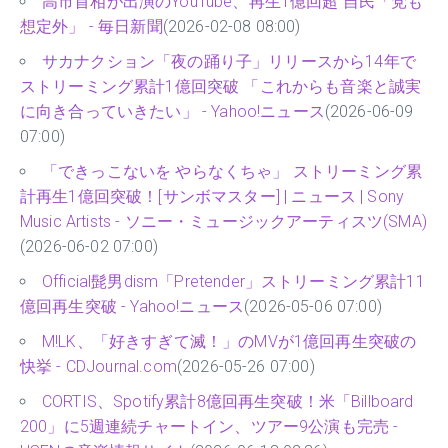
高市首相が出演のYouTube、再生1億回超 自民「党も
想定外」 - 毎日新聞
(2026-02-08 08:00)
サカナクション「夜の踊り子」リリースから14年で
ストリーミング累計1億回突破 「これからも音楽と誠実
に向き合っていきたい」 - Yahoo!ニュース
(2026-06-09
07:00)
「できっこないを やらなくちゃ」 ストリーミング累
計再生1億回突破！[サンボマスター] | ニュース | Sony
Music Artists - ソニー・ミュージックアーティスツ(SMA)
(2026-06-02 07:00)
Official髭男dism「Pretender」ストリーミング累計11
億回再生突破 - Yahoo!ニュース
(2026-05-06 07:00)
M!LK、「好きすぎて滅！」のMVが1億回再生突破の
快挙 - CDJournal.com
(2026-05-26 07:00)
CORTIS、Spotify累計8億回再生突破！米「Billboard
200」に5週連続チャートイン、ツアー9公演も完売 -