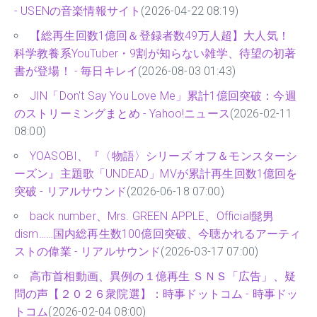
突破！国内ダンス＆ボーカルグループ史上最多を更新！
- USENの音楽情報サイト
(2026-04-22 08:19)
【総再生回数1億回＆登録者数49万人超】大人気！
科学教養系YouTuber・9割が知らない雑学、待望の初著
書が登場！ - 毎日キレイ
(2026-08-03 01:43)
JIN「Don't Say You Love Me」累計1億回突破：今週
のストリーミングまとめ - Yahoo!ニュース
(2026-02-11
08:00)
YOASOBI、『〈物語〉シリーズ オフ＆モンスターシ
ーズン』主題歌「UNDEAD」MVが累計再生回数1億回を
突破 - リアルサウンド
(2026-06-18 07:00)
back number、Mrs. GREEN APPLE、Official髭男
dism……国内総再生数100億回突破、今聴かれるアーティ
ストの偉業 - リアルサウンド
(2026-03-17 07:00)
高市首相動画、異例の１億再生 ＳＮＳ「広告」、疑
問の声【２０２６衆院選】：時事ドットコム - 時事ドッ