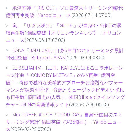
タイに - Billboard JAPAN
(2026-04-08 07:00)
米津玄師「IRIS OUT」ソロ最速ストリーミング累計5
億回再生突破 - Yahoo!ニュース
(2026-07-14 07:00)
嵐、「サクラ咲ケ」「GUTS !」が自身8・9作目の累
積再生数1億回突破【オリコンランキング】 - オリコン
ニュース
(2026-06-17 07:00)
HANA「BAD LOVE」自身6曲目のストリーミング累計
1億回突破 - Billboard JAPAN
(2026-03-04 08:00)
LE SSERAFIM、ILLIT、KATSEYEによるコラボレーシ
ョン楽曲「ICONIC BY MISTAKE」のMV再生1億回突
破！...奇妙で独特な美学的アプローチと強烈なパフォー
マンスが話題を呼び、音源とミュージックビデオいずれ
も再生数1億回超えの人気！...米国Billboardメインソング
チャ - USENの音楽情報サイト
(2026-07-30 06:13)
Mrs. GREEN APPLE「GOOD DAY」自身33曲目のスト
リーミング累計1億回突破（3/25修正） - Yahoo!ニュー