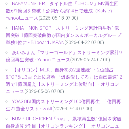
BABYMONSTER、タイトル曲「CHOOM」MV再生回
数が1億回を突破！公開から約14日で達成（Kstyle） -
Yahoo!ニュース
(2026-05-18 07:00)
HANA「NON STOP」ストリーミング累計再生数1億
回突破 1億回突破曲数が国内ダンス＆ボーカルグループ
単独1位に - Billboard JAPAN
(2026-04-22 07:00)
あいみょん「マリーゴールド」ストリーミング累計9
億回再生突破 - Yahoo!ニュース
(2026-06-24 07:00)
【オリコン】M!LK、自身初の2週連続1・2位独占
&TOP5に3曲で上位席巻 「爆裂愛してる」は自己最速12
週で1億回超え【ストリーミング上位動向】 - オリコン
ニュース
(2026-05-06 07:00)
YOASOBI国内ストリーミング100億回再生 1億回再
生21曲全リスト - zakⅡ
(2026-07-14 07:00)
BUMP OF CHICKEN「ray」、累積再生数1億回を突破