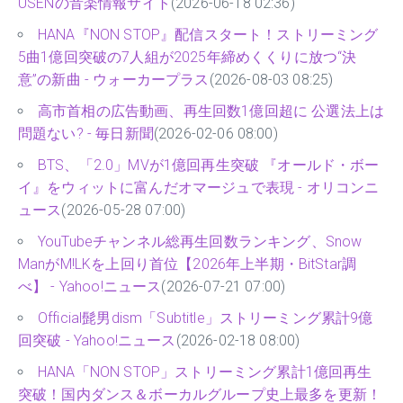
USENの音楽情報サイト
(2026-06-18 02:36)
HANA『NON STOP』配信スタート！ストリーミング
5曲1億回突破の7人組が2025年締めくくりに放つ“決
意”の新曲 - ウォーカープラス
(2026-08-03 08:25)
高市首相の広告動画、再生回数1億回超に 公選法上は
問題ない? - 毎日新聞
(2026-02-06 08:00)
BTS、「2.0」MVが1億回再生突破 『オールド・ボー
イ』をウィットに富んだオマージュで表現 - オリコンニ
ュース
(2026-05-28 07:00)
YouTubeチャンネル総再生回数ランキング、Snow
ManがM!LKを上回り首位【2026年上半期・BitStar調
べ】 - Yahoo!ニュース
(2026-07-21 07:00)
Official髭男dism「Subtitle」ストリーミング累計9億
回突破 - Yahoo!ニュース
(2026-02-18 08:00)
HANA「NON STOP」ストリーミング累計1億回再生