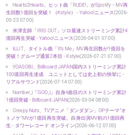
YG ENTERTAINMENT - YG Family
(2026-06-14 07:00)
Hearts2Hearts、ヒット曲「RUDE!」がSpotify・MV再
生回数1億回を突破！（Kstyle） - Yahoo!ニュース
(2026-
05-23 07:00)
米津玄師「IRIS OUT」ソロ最速ストリーミング累計4
億回再生突破 - Yahoo!ニュース
(2026-04-01 07:00)
ILLIT、タイトル曲「It's Me」MV再生回数が1億回を
突破！グループ通算2本目 - Kstyle
(2026-07-21 07:00)
YOASOBI、Billboard JAPAN国内ストリーミング累計
100億回再生達成 ユニットとしては史上初の快挙に -
リアルサウンド
(2026-07-14 07:00)
Number_i「GOD_i」自身4曲目のストリーミング累計
1億回突破 - Billboard JAPAN
(2026-03-04 08:00)
Creepy Nuts、TVアニメ「ダンダダン」OPテーマ“オ
トノケ”MVが1億回再生突破。自身出演MV初の1億回再
生 - タワーレコード オンライン
(2026-06-12 07:00)