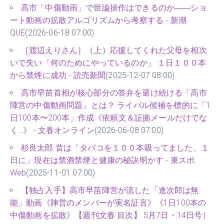
高市「中傷動画」で世論操作はできるのか――ショ
ート動画の拡散アルゴリズムから考察する - 新潮
QUE
(2026-06-18 07:00)
［渡辺えりさん］（上）応援してくれた父母を相次
いで失い「何のためにやっているのか」 １日１００本
から禁煙に成功 - 読売新聞
(2025-12-07 08:00)
高市早苗首相が核心部分の答弁を避け続ける「高市
陣営の中傷動画問題」とは？ ライバル候補を標的に「1
日100本〜200本」作成《依頼文＆証拠メールだけでな
く…》 - 文春オンライン
(2026-06-08 07:00)
杉良太郎 昔は「タバコを１００本吸ってました、１
日に」現在は禁酒禁煙と健康の秘訣明かす - 東スポ
Web
(2025-11-01 07:00)
【独占入手】高市早苗陣営が流した「進次郎は無
能」動画《陣営のメンバーが実名証言》《1日100本の
中傷動画を拡散》【週刊文春 目次】 5月7日・14日号 |