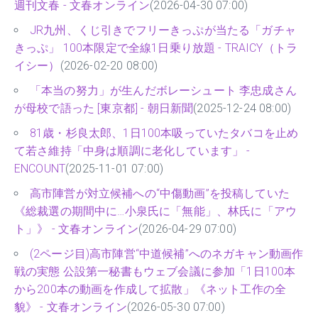
週刊文春 - 文春オンライン
(2026-04-30 07:00)
JR九州、くじ引きでフリーきっぷが当たる「ガチャ
きっぷ」 100本限定で全線1日乗り放題 - TRAICY（トラ
イシー）
(2026-02-20 08:00)
「本当の努力」が生んだボレーシュート 李忠成さん
が母校で語った [東京都] - 朝日新聞
(2025-12-24 08:00)
81歳・杉良太郎、1日100本吸っていたタバコを止め
て若さ維持「中身は順調に老化しています」 -
ENCOUNT
(2025-11-01 07:00)
高市陣営が対立候補への“中傷動画”を投稿していた
《総裁選の期間中に…小泉氏に「無能」、林氏に「アウ
ト」》 - 文春オンライン
(2026-04-29 07:00)
(2ページ目)高市陣営“中道候補”へのネガキャン動画作
戦の実態 公設第一秘書もウェブ会議に参加「1日100本
から200本の動画を作成して拡散」《ネット工作の全
貌》 - 文春オンライン
(2026-05-30 07:00)