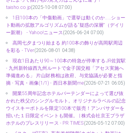
taisho.co.jp
(2025-10-08 07:00)
1日100本の「中傷動画」で選挙は動くのか……ショー
ト動画の拡散アルゴリズムが語る“疑惑の深層”（デイリ
ー新潮） - Yahoo!ニュース
(2026-06-24 07:00)
高岡七夕まつり始まる 約100本の飾りが高岡駅周辺
を彩る - TVer
(2026-08-01 04:38)
現在1日あたり90～100本の特急が停車するJR佐賀駅
- 九州新幹線西九州ルートで金子国交相「アセス実施へ
準備進める」 片山財務相は政府、与党協議が必要と指
摘 - 写真・画像(1/1) - 西日本新聞me
(2026-07-21 06:05)
開業55周年記念ホテルバーテンダーによって選び抜
かれた秩父のシングルモルト。オリジナルラベルの記念
ウイスキーボトルを限定100本で販売！アンバサダーを
招いた１日限定イベントも開催。 | 株式会社京王プラザ
ホテルのプレスリリース - PR TIMES
(2026-05-12 07:00)