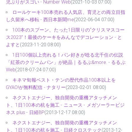
児ぶりがスゴい - Number Web
(2021-10-03 07:00)
ロールケーキ100本売れる人気店、育児との両立目指
し久留米へ移転 - 西日本新聞me
(2022-06-04 07:00)
100本のスプーン、たった1日限りの“クリスマスコー
ス2023”！最後のケーキをみんなでデコレーション - と
よすと
(2023-11-20 08:00)
1日100個以上売れる！パン好きが唸る北千住の伝説
「紅茶のクリームパン」が絶品｜るるぶ&more. - るるぶ
Web
(2018-07-24 07:00)
キネマ旬報ベスト・テンの歴代作品100本以上を
GYAO!が無料配信 - ナタリー
(2023-02-01 08:00)
ネクストエナジー、独自開発の重機アタッチメン
ト、1日100本の杭を施工 - ニュース - メガソーラービジ
ネス plus - 日経BP
(2013-12-17 08:00)
ネクストエナジー、独自開発の重機アタッチメン
ト、1日100本の杭を施工 - 日経クロステック
(2013-12-