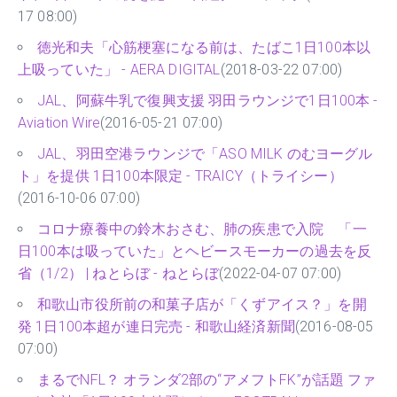
17 08:00)
徳光和夫「心筋梗塞になる前は、たばこ1日100本以
上吸っていた」 - AERA DIGITAL
(2018-03-22 07:00)
JAL、阿蘇牛乳で復興支援 羽田ラウンジで1日100本 -
Aviation Wire
(2016-05-21 07:00)
JAL、羽田空港ラウンジで「ASO MILK のむヨーグル
ト」を提供 1日100本限定 - TRAICY（トライシー）
(2016-10-06 07:00)
コロナ療養中の鈴木おさむ、肺の疾患で入院 「一
日100本は吸っていた」とヘビースモーカーの過去を反
省（1/2） | ねとらぼ - ねとらぼ
(2022-04-07 07:00)
和歌山市役所前の和菓子店が「くずアイス？」を開
発 1日100本超が連日完売 - 和歌山経済新聞
(2016-08-05
07:00)
まるでNFL？ オランダ2部の“アメフトFK”が話題 ファ