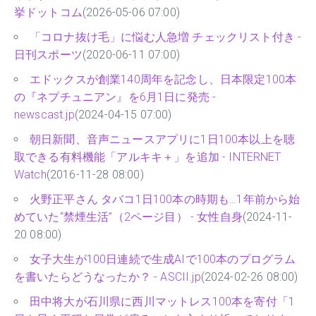
挙ドットコム
(2026-05-06 07:00)
「コロナ抜け毛」に悩む人急増 チェックリスト付き -
日刊スポーツ
(2020-06-11 07:00)
エドックスが創業140周年を記念し、日本限定100本
の『ネプチュニアン』を6月1日に発売 -
newscast.jp
(2024-04-15 07:00)
朝日新聞、音声ニュースアプリに1日100本以上を聴
取できる有料機能「アルキキ＋」を追加 - INTERNET
Watch
(2016-11-28 08:00)
火野正平さん タバコ1日100本の時期も…1年前から始
めていた“禁煙生活”（2ページ目） - 女性自身
(2024-11-
20 08:00)
女子大生が100日連続で生成AIで100本のプログラム
を書いたらどうなったか？ - ASCII.jp
(2024-02-26 08:00)
田中将大が石川県に西川マットレス100本を寄付「1