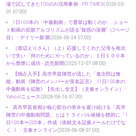
場で試してきた100のAI活用事例 - PR TIMES
(2026-05-
01 07:00)
1日100本の「中傷動画」で選挙は動くのか……ショー
ト動画の拡散アルゴリズムが語る“疑惑の深層”（2ページ
目） - デイリー新潮
(2026-06-24 07:00)
［渡辺えりさん］（上）応援してくれた父母を相次
いで失い「何のためにやっているのか」 １日１００本
から禁煙に成功 - 読売新聞
(2025-12-07 08:00)
【独占入手】高市早苗陣営が流した「進次郎は無
能」動画《陣営のメンバーが実名証言》《1日100本の
中傷動画を拡散》【先出し全文】（文春オンライン） -
Yahoo!ニュース
(2026-06-16 07:00)
高市早苗首相が核心部分の答弁を避け続ける「高市
陣営の中傷動画問題」とは？ ライバル候補を標的に「1
日100本〜200本」作成《依頼文＆証拠メールだけでな
く…》 - 文春オンライン
(2026-06-08 07:00)