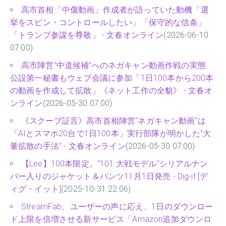
高市首相「中傷動画」作成者が語っていた動機「選
挙をスピン・コントロールしたい」「保守的な信条」
「トランプ参謀を尊敬」 - 文春オンライン
(2026-06-10
07:00)
高市陣営“中道候補”へのネガキャン動画作戦の実態
公設第一秘書もウェブ会議に参加「1日100本から200本
の動画を作成して拡散」《ネット工作の全貌》 - 文春オ
ンライン
(2026-05-30 07:00)
《スクープ証言》高市首相陣営“ネガキャン動画”は
「AIとスマホ20台で1日100本」実行部隊が明かした“大
量拡散の手法” - 文春オンライン
(2026-05-30 07:00)
【Lee】100本限定。“101 大戦モデル”シリアルナン
バー入りのジャケット＆パンツ11月1日発売 - Dig-it [デ
ィグ・イット]
(2025-10-31 22:06)
StreamFab、ユーザーの声に応え、1日のダウンロー
ド上限を倍増させる新サービス「Amazon追加ダウンロ