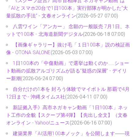
《スクープ証言》高市首相陣営“ネガキャン動画”は
「AIとスマホ20台で1日100本」実行部隊が明かした“大
量拡散の手法” - 文春オンライン
(2026-05-27 07:00)
八雲ワイン「アンカー」 念願の一般販売 7月1日、ネ
ットで100本 - 北海道新聞デジタル
(2026-06-18 07:00)
【画像ギャラリー】抜け毛「１日100本」説の検証画
像 - OTONA SALONE
(2026-05-03 07:00)
1日100本の「中傷動画」で選挙は動くのか……ショー
ト動画の拡散アルゴリズムが語る“疑惑の深層” - デイリ
ー新潮
(2026-06-24 07:00)
自分だけの1本を 封ろう体験でマイボトル 那覇で4月
12日まで - 沖縄タイムス社
(2026-04-11 07:00)
新証拠入手》高市ネガキャン動画「1日100本」ネッ
ト工作の全貌【スクープ第4弾】【先出し全文】（文春
オンライン - Yahoo!ニュース
(2026-06-16 07:00)
建築業界「AI活用100本ノック」を公開します――現