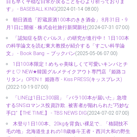
日も早く平穏な日常が戻ることを心より祈っておりま
す」 - BASEBALL KING
(2024-01-14 08:00)
朝日酒造「貯蔵原酒100本のきき酒会」 8月31日・9
月1日に開催 - 株式会社旅行新聞新社
(2024-07-31 07:00)
「認知症を防ぐパルス」の研究が進行中！ 1日100本
の科学論文を読む東大教授が紹介する「すごい科学論
文」 - Book Bang －ブックバン
(2025-05-06 07:00)
1日100本限定！めちゃ美味しくて可愛いキンパとチ
ヂミ♡ NEW★韓国グルメテイクアウト専門店『姫路コ
リタン』OPEN！ 姫路市 - Kiss PRESS(キッスプレス)
(2022-10-19 07:00)
「LINEは1日に300回」「バラ100本が届いた」急増
するSNSロマンス投資詐欺…被害者が陥れられた“巧妙な
手口”【THE TIME,】 - TBS NEWS DIG
(2024-07-02 07:00)
木登り1日100本、20kgを背負い裸足で… 「格闘技不
毛の地」北海道生まれの18歳修斗王者・西川大和の野生