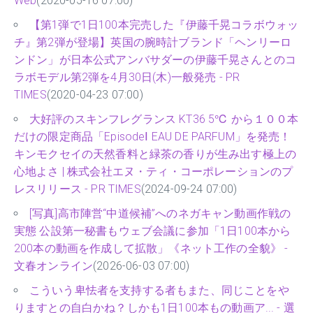
Web
(2020-05-16 07:00)
【第1弾で1日100本完売した『伊藤千晃コラボウォッ
チ』第2弾が登場】英国の腕時計ブランド「ヘンリーロ
ンドン」が日本公式アンバサダーの伊藤千晃さんとのコ
ラボモデル第2弾を4月30日(木)一般発売 - PR
TIMES
(2020-04-23 07:00)
大好評のスキンフレグランス KT36 5℃ から１００本
だけの限定商品「EpisodeⅠ EAU DE PARFUM」を発売！
キンモクセイの天然香料と緑茶の香りが生み出す極上の
心地よさ | 株式会社エヌ・ティ・コーポレーションのプ
レスリリース - PR TIMES
(2024-09-24 07:00)
[写真]高市陣営“中道候補”へのネガキャン動画作戦の
実態 公設第一秘書もウェブ会議に参加「1日100本から
200本の動画を作成して拡散」《ネット工作の全貌》 -
文春オンライン
(2026-06-03 07:00)
こういう卑怯者を支持する者もまた、同じことをや
りますとの自白かね？しかも1日100本もの動画ア... - 選