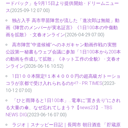
ードパック」を9月15日より提供開始 - ドリームニュー
ス
(2025-09-12 07:00)
独占入手 高市早苗陣営が流した「進次郎は無能」動
画《陣営のメンバーが実名証言》《1日100本の中傷動
画を拡散》 - 文春オンライン
(2026-04-29 07:00)
高市陣営“中道候補”へのネガキャン動画作戦の実態
公設第一秘書もウェブ会議に参加「1日100本から200本
の動画を作成して拡散」《ネット工作の全貌》 - 文春オ
ンライン
(2026-06-16 10:52)
1日1００本限定!!１本４０００円の超高級ガトーショ
コラが京都で受け入れられるのか!? - PR TIMES
(2023-
10-12 07:00)
「ひと雨降ると1日100本」…電車に“置き去り”にされ
る大量の傘、なぜ忘れてしまう？【news23】 - TBS
NEWS DIG
(2023-06-16 07:00)
ラジオ｜スナッピー日記｜長岡市 朝日酒造 「貯蔵原