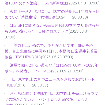
酒100本のきき酒会」 - BSN新潟放送
(2025-07-01 07:00)
火野正平さん タバコ1日100本の時期も…1年前から始
めていた“禁煙生活” - 女性自身
(2024-11-20 08:00)
ChatGPTに聞きながら毎日連続100本アプリを作った
ら人生が変わった - 日経クロステック
(2025-03-31
07:00)
「筋力も上がるので、ありがたいです」部活を応
援、富士北稜高に牛乳を1日100本提供 山梨県牛乳普及
協会 - TBS NEWS DIG
(2025-05-28 07:00)
酒屋で働く20代が選んだ「はじめの100本 〜2023年
版〜」を発表。 - PR TIMES
(2023-09-21 07:00)
1日100本以上の音声ニュースを速報でお届け - PR
TIMES
(2016-11-28 08:00)
おうちに届く！沖縄で1日100本以上を売上げるウワ
サの焼きたてカレーパン｜るるぶ&more. - るるぶ