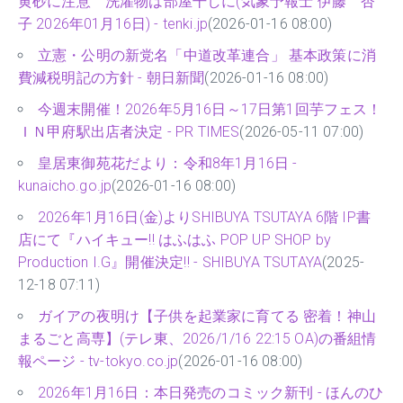
黄砂に注意 洗濯物は部屋干しに(気象予報士 伊藤 杏
子 2026年01月16日) - tenki.jp
(2026-01-16 08:00)
立憲・公明の新党名「中道改革連合」 基本政策に消
費減税明記の方針 - 朝日新聞
(2026-01-16 08:00)
今週末開催！2026年5月16日～17日第1回芋フェス！
ＩＮ甲府駅出店者決定 - PR TIMES
(2026-05-11 07:00)
皇居東御苑花だより：令和8年1月16日 -
kunaicho.go.jp
(2026-01-16 08:00)
2026年1月16日(金)よりSHIBUYA TSUTAYA 6階 IP書
店にて『ハイキュー!! はふはふ POP UP SHOP by
Production I.G』開催決定‼ - SHIBUYA TSUTAYA
(2025-
12-18 07:11)
ガイアの夜明け【子供を起業家に育てる 密着！神山
まるごと高専】(テレ東、2026/1/16 22:15 OA)の番組情
報ページ - tv-tokyo.co.jp
(2026-01-16 08:00)
2026年1月16日：本日発売のコミック新刊 - ほんのひ