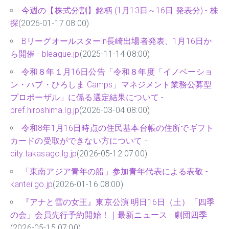
今週の【株式分割】銘柄 (1月13日～16日 発表分) - 株
探
(2026-01-17 08:00)
Bリーグオールスターin長崎出場者発表、1月16日か
ら開催 - bleague.jp
(2025-11-14 08:00)
令和８年１月16日公告「令和８年度「イノベーショ
ン・ハブ・ひろしま Camps」マネジメント業務公募型
プロポーザル」に係る選定結果について -
pref.hiroshima.lg.jp
(2026-03-04 08:00)
令和8年1月16日時点の住民基本台帳の住所でギフト
カードの受取ができない方について -
city.takasago.lg.jp
(2026-05-12 07:00)
「東南アジア青年の船」参加青年代表による表敬 -
kantei.go.jp
(2026-01-16 08:00)
『アナと雪の女王』東京公演 明日16日（土）「四季
の会」会員先行予約開始！｜最新ニュース - 劇団四季
(2026-05-15 07:00)