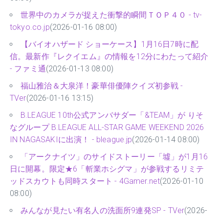
世界中のカメラが捉えた衝撃的瞬間ＴＯＰ４０ - tv-
tokyo.co.jp
(2026-01-16 08:00)
【バイオハザード ショーケース】1月16日7時に配
信。最新作『レクイエム』の情報を12分にわたって紹介
- ファミ通
(2026-01-13 08:00)
福山雅治＆大泉洋！豪華俳優陣クイズ初参戦 -
TVer
(2026-01-16 13:15)
B.LEAGUE 10th公式アンバサダー「&TEAM」が りそ
なグループ B.LEAGUE ALL-STAR GAME WEEKEND 2026
IN NAGASAKIに出演！ - bleague.jp
(2026-01-14 08:00)
「アークナイツ」のサイドストーリー「墟」が1月16
日に開幕。限定★6「斬業ホシグマ」が参戦するリミテ
ッドスカウトも同時スタート - 4Gamer.net
(2026-01-10
08:00)
みんなが見たい有名人の洗面所9連発SP - TVer
(2026-