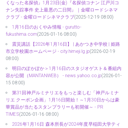
くなった名探偵』1月23日(金)『名探偵コナン 江戸川コ
ナン失踪事件 史上最悪の二日間』｜金曜ロードシネマ
クラブ - 金曜ロードシネマクラブ
(2025-12-19 08:00)
1月16日のおくやみ情報 - gurutto-
fukushima.com
(2026-01-16 08:00)
震災講話【2026年1月16日】 | あかつき中学校 | 姫路
市立学校園ホームページ - city.himeji.lg.jp
(2026-02-19
08:00)
明日のぽかぽか＞1月16日のスタジオゲスト＆番組内
容が公開（MANTANWEB） - news.yahoo.co.jp
(2026-01-
15 08:00)
第31回神戸ルミナリエをもっと楽しむ「神戸ルミナ
リエ クーポン企画」1月16日開始！～1月30日からは豪
華賞品が当たるスタンプラリーも初開催～ - PR
TIMES
(2026-01-16 08:00)
2026年1月16日 森本所長が2024年度早稲田大学ティ