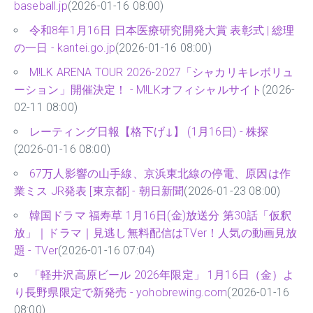
baseball.jp
(2026-01-16 08:00)
令和8年1月16日 日本医療研究開発大賞 表彰式 | 総理
の一日 - kantei.go.jp
(2026-01-16 08:00)
M!LK ARENA TOUR 2026-2027「シャカリキレボリュ
ーション」開催決定！ - M!LKオフィシャルサイト
(2026-
02-11 08:00)
レーティング日報【格下げ↓】 (1月16日) - 株探
(2026-01-16 08:00)
67万人影響の山手線、京浜東北線の停電、原因は作
業ミス JR発表 [東京都] - 朝日新聞
(2026-01-23 08:00)
韓国ドラマ 福寿草 1月16日(金)放送分 第30話「仮釈
放」｜ドラマ｜見逃し無料配信はTVer！人気の動画見放
題 - TVer
(2026-01-16 07:04)
「軽井沢高原ビール 2026年限定」 1月16日（金）よ
り長野県限定で新発売 - yohobrewing.com
(2026-01-16
08:00)