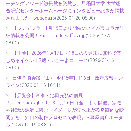
ーチングアワード総長賞を受賞し、早稲田大学 大学総
合研究センターホームページにインタビュー記事が掲載
されました - waseda.jp
(2026-01-20 08:00)
【シンデレラ】1月16日より開催のスイパラコラボ詳
細情報を公開！ - idolmaster-official.jp
(2025-12-25
08:00)
【千葉】2026年1月17日・18日の今週末に無料で楽
しめるイベント7選 - いこーよニュース
(2026-01-16
08:00)
日伊首脳会談（１）-令和8年1月16日 - 政府広報オン
ライン
(2026-01-16 10:11)
【展覧会】画家・池田光弘の個展
「afterimage/ghost」を1月16日（金）より開催。宗教
や神話の源流に潜む「イメージが立ち上がる奇跡的な瞬
間」を、独自の制作プロセスで表現。 - 蔦屋書店ポータ
ル
(2025-12-19 08:31)