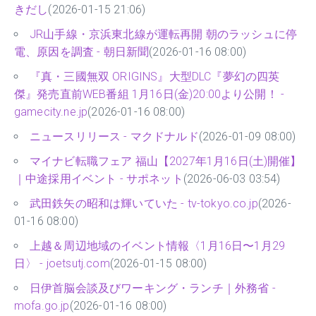
きだし
(2026-01-15 21:06)
JR山手線・京浜東北線が運転再開 朝のラッシュに停
電、原因を調査 - 朝日新聞
(2026-01-16 08:00)
『真・三國無双 ORIGINS』大型DLC『夢幻の四英
傑』発売直前WEB番組 1月16日(金)20:00より公開！ -
gamecity.ne.jp
(2026-01-16 08:00)
ニュースリリース - マクドナルド
(2026-01-09 08:00)
マイナビ転職フェア 福山【2027年1月16日(土)開催】
｜中途採用イベント - サポネット
(2026-06-03 03:54)
武田鉄矢の昭和は輝いていた - tv-tokyo.co.jp
(2026-
01-16 08:00)
上越＆周辺地域のイベント情報〈1月16日〜1月29
日〉 - joetsutj.com
(2026-01-15 08:00)
日伊首脳会談及びワーキング・ランチ｜外務省 -
mofa.go.jp
(2026-01-16 08:00)