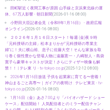
田町駅近く夜間工事が原因 山手線と京浜東北線の運
休、67万人影響 - 朝日新聞
(2026-01-16 08:00)
小野田大臣記者会見（令和8年1月16日） - 政府広報
オンライン
(2026-01-16 08:00)
２０２６年１月１６日スタート！毎週 (金)夜９時
「元科捜研の主婦」松本まりかが“元科捜研の専業主
婦”に！夫に横山裕、息子に佐藤大空！そんな家族を取
り巻く個性豊かな登場人物に遠藤憲一・八嶋智人・島袋
寛子ら豪華キャストが決定！さらにティザー映像も解
禁！！ | テレ東 リ - tv-tokyo.co.jp
(2025-12-12 08:00)
2026年1月16日放送 子供を起業家に育てる〜密着！
神山まるごと高専〜｜ガイアの夜明け : テレビ東京 - tv-
tokyo.co.jp
(2026-01-16 08:00)
1月16日（金）あさ7:00より「バイオハザード ショー
ケース」配信開始！ 人気配信者とのミラー配信チャン
ネル公開、および特別企画「みんなでウォッチパーティ