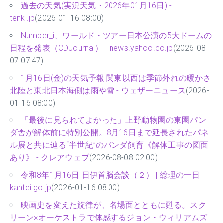
過去の天気(実況天気・2026年01月16日) -
tenki.jp
(2026-01-16 08:00)
Number_i、ワールド・ツアー日本公演の5大ドームの
日程を発表（CDJournal） - news.yahoo.co.jp
(2026-08-
07 07:47)
1月16日(金)の天気予報 関東以西は季節外れの暖かさ
北陸と東北日本海側は雨や雪 - ウェザーニュース
(2026-
01-16 08:00)
「最後に見られてよかった」上野動物園の東園パン
ダ舎が解体前に特別公開。8月16日まで延長されたパネ
ル展と共に辿る“半世紀”のパンダ飼育《解体工事の図面
あり》 - クレアウェブ
(2026-08-08 02:00)
令和8年1月16日 日伊首脳会談（２） | 総理の一日 -
kantei.go.jp
(2026-01-16 08:00)
映画史を変えた旋律が、名場面とともに甦る。スク
リーン×オーケストラで体感するジョン・ウィリアムズ