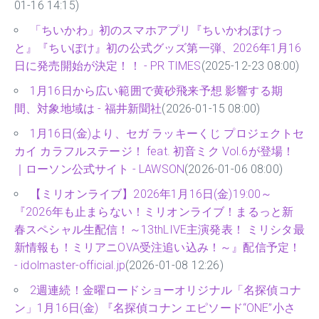
01-16 14:15)
「ちいかわ」初のスマホアプリ『ちいかわぽけっ
と』『ちいぽけ』初の公式グッズ第一弾、2026年1月16
日に発売開始が決定！！ - PR TIMES
(2025-12-23 08:00)
1月16日から広い範囲で黄砂飛来予想 影響する期
間、対象地域は - 福井新聞社
(2026-01-15 08:00)
1月16日(金)より、セガ ラッキーくじ プロジェクトセ
カイ カラフルステージ！ feat. 初音ミク Vol.6が登場！
｜ローソン公式サイト - LAWSON
(2026-01-06 08:00)
【ミリオンライブ】2026年1月16日(金)19:00～
『2026年も止まらない！ミリオンライブ！まるっと新
春スペシャル生配信！～13thLIVE主演発表！ ミリシタ最
新情報も！ミリアニOVA受注追い込み！～』配信予定！
- idolmaster-official.jp
(2026-01-08 12:26)
2週連続！金曜ロードショーオリジナル「名探偵コナ
ン」1月16日(金) 『名探偵コナン エピソード“ONE”小さ