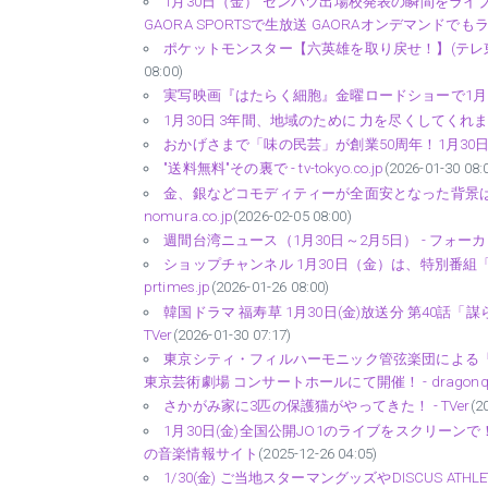
1月30日（金） センバツ出場校発表の瞬間をライブ
GAORA SPORTSで生放送 GAORAオンデマンドでもラ
ポケットモンスター【六英雄を取り戻せ！】(テレ東、2026/1/
08:00)
実写映画『はたらく細胞』金曜ロードショーで1月3
1月30日 3年間、地域のために 力を尽くしてくれました - ci
おかげさまで「味の民芸」が創業50周年！1月30日より『
"送料無料"その裏で - tv-tokyo.co.jp
(2026-01-30 08:
金、銀などコモディティーが全面安となった背景は？
nomura.co.jp
(2026-02-05 08:00)
週間台湾ニュース（1月30日～2月5日） - フォー
ショップチャンネル 1月30日（金）は、特別番組
prtimes.jp
(2026-01-26 08:00)
韓国ドラマ 福寿草 1月30日(金)放送分 第40話
TVer
(2026-01-30 07:17)
東京シティ・フィルハーモニック管弦楽団による「ド
東京芸術劇場 コンサートホールにて開催！ - dragonque
さかがみ家に3匹の保護猫がやってきた！ - TVer
(2
1月30日(金)全国公開JO1のライブをスクリーンで
の音楽情報サイト
(2025-12-26 04:05)
1/30(金) ご当地スターマングッズやDISCUS AT