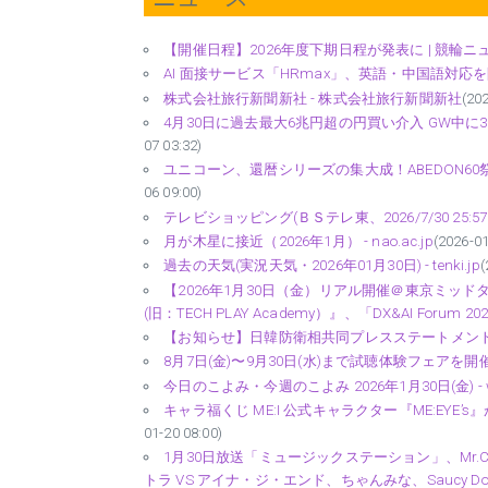
【開催日程】2026年度下期日程が発表に | 競輪ニュース - 
AI 面接サービス「HRmax」、英語・中国語対応を開始 -
株式会社旅行新聞新社 - 株式会社旅行新聞新社
(20
4月30日に過去最大6兆円超の円買い介入 GW中に3回
07 03:32)
ユニコーン、還暦シリーズの集大成！ABEDON60祭＠
06 09:00)
テレビショッピング(ＢＳテレ東、2026/7/30 25:57 OA
月が木星に接近（2026年1月） - nao.ac.jp
(2026-01
過去の天気(実況天気・2026年01月30日) - tenki.jp
(
【2026年1月30日（金）リアル開催＠東京ミッ
(旧：TECH PLAY Academy）』、「DX&AI Forum 202
【お知らせ】日韓防衛相共同プレスステートメント - m
8月7日(金)〜9月30日(水)まで試聴体験フェアを開催 - p
今日のこよみ・今週のこよみ 2026年1月30日(金) - wea
キャラ福くじ ME:I 公式キャラクター『ME:EYE’
01-20 08:00)
1月30日放送「ミュージックステーション」、Mr.Chil
トラ VS アイナ・ジ・エンド、ちゃんみな、Saucy D