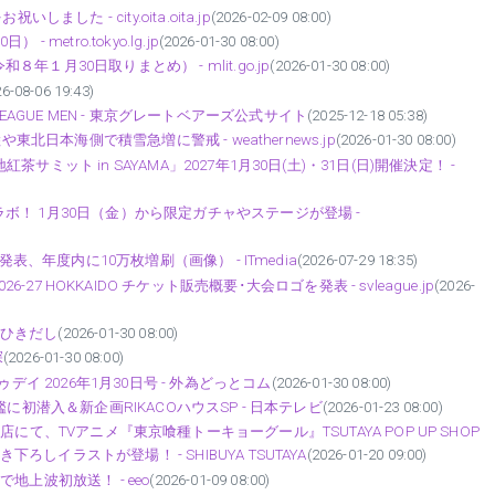
た - city.oita.oita.jp
(2026-02-09 08:00)
etro.tokyo.lg.jp
(2026-01-30 08:00)
月30日取りまとめ） - mlit.go.jp
(2026-01-30 08:00)
26-08-06 19:43)
V.LEAGUE MEN - 東京グレートベアーズ公式サイト
(2025-12-18 05:38)
北日本海側で積雪急増に警戒 - weathernews.jp
(2026-01-30 08:00)
ット in SAYAMA」2027年1月30日(土)・31日(日)開催決定！ -
！ 1月30日（金）から限定ガチャやステージが登場 -
表、年度内に10万枚増刷（画像） - ITmedia
(2026-07-29 18:35)
S 2026-27 HOKKAIDO チケット販売概要･大会ロゴを発表 - svleague.jp
(2026-
のひきだし
(2026-01-30 08:00)
探
(2026-01-30 08:00)
デイ 2026年1月30日号 - 外為どっとコム
(2026-01-30 08:00)
に初潜入＆新企画RIKACOハウスSP - 日本テレビ
(2026-01-23 08:00)
階 IP書店にて、TVアニメ『東京喰種トーキョーグール』TSUTAYA POP UP SHOP
イラストが登場！ - SHIBUYA TSUTAYA
(2026-01-20 09:00)
上波初放送！ - eeo
(2026-01-09 08:00)