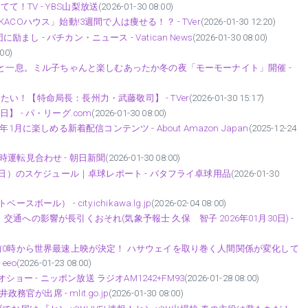
て！TV - YBS山梨放送
(2026-01-30 08:00)
COハウス」始動!3週間で人は痩せる！？ - TVer
(2026-01-30 12:20)
 - バチカン・ニュース - Vatican News
(2026-01-30 08:00)
00)
っと一息。ミル子ちゃんと楽しむあったか冬の夜「モーモーナイト」開催 -
い！【特命局長：長州力・武藤敬司】 - TVer
(2026-01-30 15:17)
 - パ・リーグ.com
(2026-01-30 08:00)
6年1月に楽しめる新着配信コンテンツ - About Amazon Japan
(2025-12-24
運転見合わせ - 朝日新聞
(2026-01-30 08:00)
0日）のスケジュール｜卓球レポート - バタフライ卓球用品
(2026-01-30
ル） - city.ichikawa.lg.jp
(2026-02-04 08:00)
への影響が長引くおそれ(気象予報士 久保 智子 2026年01月30日) -
午前0時から世界最速上映が決定！ ハサウェイを取り巻く人間関係が変化して
eeo
(2026-01-23 08:00)
ショー - ニッポン放送 ラジオAM1242+FM93
(2026-01-28 08:00)
官が出席 - mlit.go.jp
(2026-01-30 08:00)