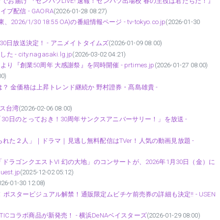
でお届け 『センバツLIVE! 速報！センバツ出場校 春の主役は君たちだ！』
イブ配信 - GAORA
(2026-01-28 08:27)
30 18:55 OA)の番組情報ページ - tv-tokyo.co.jp
(2026-01-30
0日放送決定！ - アニメイトタイムズ
(2026-01-09 08:00)
ty.nagasaki.lg.jp
(2026-03-02 04:21)
創業50周年 大感謝祭』を同時開催 - prtimes.jp
(2026-01-27 08:00)
00)
 金価格は上昇トレンド継続か 野村證券・髙島雄貴 -
カス台湾
(2026-02-06 08:00)
「30日のとっておき！30周年サンクスアニバーサリー！」を放送 -
「謀られた２人」｜ドラマ｜見逃し無料配信はTVer！人気の動画見放題 -
ラゴンクエストVI 幻の大地」のコンサートが、2026年1月30日（金）に
st.jp
(2025-12-02 05:12)
026-01-30 12:08)
！ポスタービジュアル解禁！通販限定ムビチケ前売券の詳細も決定!! - USEN
HLETICコラボ商品が新発売！ - 横浜DeNAベイスターズ
(2026-01-29 08:00)