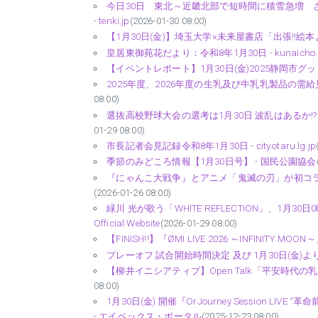
今日30日 東北～近畿北部で短時間に積雪急増 さら
- tenki.jp
(2026-01-30 08:00)
【1月30日(金)】埼玉大学×未来屋書店「出張!!絵本よみき
皇居東御苑花だより：令和8年1月30日 - kunaicho.g
【イベントレポート】1月30日(金)2025静岡市グッド・パ
2025年度、2026年度の生乳及び牛乳乳製品の需給見通し
08:00)
選抜高校野球大会の選考は1月30日 波乱はあるか!? 
01-29 08:00)
市長記者会見記録令和8年1月30日 - city.otaru.lg.jp
季節のみどころ情報【1月30日号】 - 国民公園協会
『にゃんこ大戦争』とアニメ「鬼滅の刃」が初コラボ
(2026-01-26 08:00)
緑川 光が歌う「WHITE REFLECTION」、1月3
Official Website
(2026-01-29 08:00)
【FINISH!!】『ØMI LIVE 2026 ～INFINITY MOON～』開
プレーオフ 試合開始時間決定 及び 1月30日(金)
【柳井イニシアティブ】Open Talk「平安時代の乳児
08:00)
1月30日(金) 開催『OrJourney Session L
- エイベックス・ポータル
(2025-12-23 08:00)