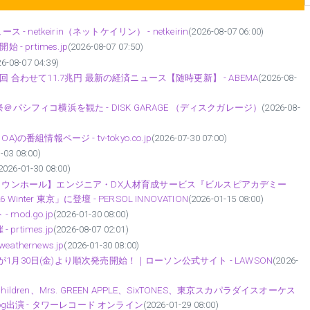
netkeirin（ネットケイリン） - netkeirin
(2026-08-07 06:00)
 prtimes.jp
(2026-08-07 07:50)
26-08-07 04:39)
 合わせて11.7兆円 最新の経済ニュース【随時更新】 - ABEMA
(2026-08-
パシフィコ横浜を観た - DISK GARAGE （ディスクガレージ）
(2026-08-
)の番組情報ページ - tv-tokyo.co.jp
(2026-07-30 07:00)
-03 08:00)
2026-01-30 08:00)
ドタウンホール】エンジニア・DX人材育成サービス『ビルスピアカデミー
6 Winter 東京」に登壇 - PERSOL INNOVATION
(2026-01-15 08:00)
od.go.jp
(2026-01-30 08:00)
rtimes.jp
(2026-08-07 02:01)
thernews.jp
(2026-01-30 08:00)
s』が1月30日(金)より順次発売開始！｜ローソン公式サイト - LAWSON
(2026-
dren、Mrs. GREEN APPLE、SixTONES、東京スカパラダイスオーケス
og出演 - タワーレコード オンライン
(2026-01-29 08:00)