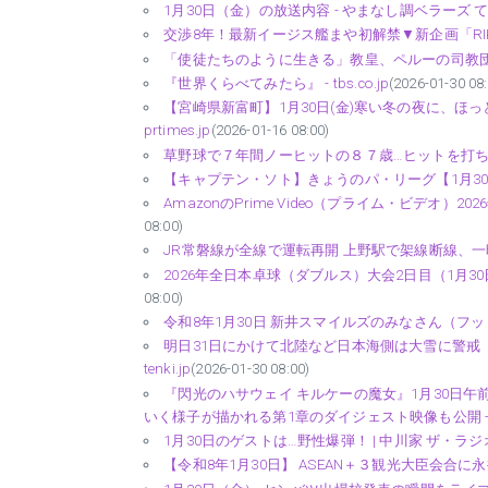
1月30日（金）の放送内容 - やまなし調ベラーズ てて
交渉8年！最新イージス艦まや初解禁▼新企画「RIKA
「使徒たちのように生きる」教皇、ペルーの司教団に励まし
『世界くらべてみたら』 - tbs.co.jp
(2026-01-30 08:
【宮崎県新富町】1月30日(金)寒い冬の夜に、ほ
prtimes.jp
(2026-01-16 08:00)
草野球で７年間ノーヒットの８７歳…ヒットを打ちた
【キャプテン・ソト】きょうのパ・リーグ【1月30日】
AmazonのPrime Video（プライム・ビデオ）202
08:00)
JR常磐線が全線で運転再開 上野駅で架線断線、一時
2026年全日本卓球（ダブルス）大会2日目（1月3
08:00)
令和8年1月30日 新井スマイルズのみなさん（フットベースボー
明日31日にかけて北陸など日本海側は大雪に警戒 交通
tenki.jp
(2026-01-30 08:00)
『閃光のハサウェイ キルケーの魔女』1月30日
いく様子が描かれる第1章のダイジェスト映像も公開 - 
1月30日のゲストは…野性爆弾！ | 中川家 ザ・ラジオ
【令和8年1月30日】 ASEAN＋３観光大臣会合に永井政務