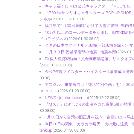
キャラ福くじ ME:I 公式キャラクター『ME:EYE’s』1
「P30th×サンリオキャラクターズ POP UP SH
ンネル
(2026-01-13 08:00)
福井県で1月30日昼前にかけて大雪に警戒…県内各地
10万社以上のコールデータを活用し、顧客体験を可視化・改善
ドコモビジネス
(2026-01-30 08:00)
全国の日本マクドナルド店舗(一部店舗を除く) - 
１月３０日 茨城県南部の地震 - 地震本部
(2026-01-
FX個人投資家動向「貴金属市場急落、リスクオフの円
(2026-01-30 08:00)
令和7年度マイスター・ハイスクール事業成果発表会を開催
08:00)
アスクル、事業所向け「復活特別企画」を1月30日か
prtimes.jp
(2026-01-28 08:00)
NEWS - jujutsukaisen.jp
(2025-12-22 08:00)
『Mステ』に4年ぶりの出演を含む豪華6組が登場！Mrs.
30 08:00)
1月30日から台湾の旧正月を祝う「春節2026～馬上有福～
今日30日の関東 カラカラ晴天 火の元に注意 北風が
tenki.jp
(2026-01-30 08:00)