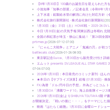
【8年1月30日】100歳のお誕生日を迎えられた方をお祝いしまし
小池知事「知事の部屋」／記者会見（令和8年1月30日） - m
上下水道：鉛製給水管の解消に向けた対応方針（令和８年１
株式会社旅行新聞新社 - 株式会社旅行新聞新社
(20
1月30日（金）31日（土）HOME戦 – 2025-26 S
今日1月30日(金)の天気予報 関東以西は冬晴れ 北陸や東
全国の和紅茶が埼玉・狭山に集結！「第24回全国地紅茶サミ
prtimes.jp
(2026-07-12 07:00)
『にゃんこ大戦争』とアニメ「鬼滅の刃」が初コラボ
battlecats.club
(2026-01-26 08:00)
東京駅記念Suica、1月30日から販売受け付け 詳細発
エムット presents SV.LEAGUE ALL STAR GAME
07-06 07:00)
2026年1月30日：本日発売のコミック新刊 - ほん
★本日の【サプライズ決算】続報 (01月30日) - 株
FX/為替「ドル/円今日の予想」 外為どっとコム トゥ
1月30日OA「沸騰ワード10」海上自衛隊イージス艦
2026年1月30日(金)よりSHIBUYA TSUTAYA 6
が開催決定。「戦いの後に・・・」をテーマにした描き下ろし
映画『はたらく細胞』1月30日に金曜ロードショーで地