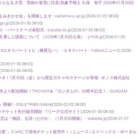
なる大雪 雪崩や落雪に注意(気象予報士 久保 智子 2026年01月30日)
かせ会」を開催します - saitama-u.ac.jp
(2026-01-22 08:00)
o.jp
(2026-01-30 08:00)
ートナーズ表彰式 - s-pulse.co.jp
(2026-01-30 08:00)
と課題について （2026年1月30日公表） - j-milk.jp
(2026-01-30
#エキスパートトピ（横尾弘一） - エキスパート - Yahoo!ニュース
(2026-
(2026-01-30 08:00)
(2026-01-30 08:00)
！1月30日（金）から限定ガチャやステージが登場 - ポノス株式会社
0日0時より配信開始！TWO-MIX＆『ガンダムW』30周年記念！ - GUNDAM
催!! - EXILE TRIBE mobile
(2026-02-02 08:00)
よりチケット先行販売開始 - Tリーグ公式サイト
(2026-01-30 08:00)
は「物語」を語ったのか」（1月30日開催） - waseda.jp
(2026-01-07
IVE “革命前夜”』Z-aNにて現地チケット販売中！ | ニュース | エイベックス・ポータル