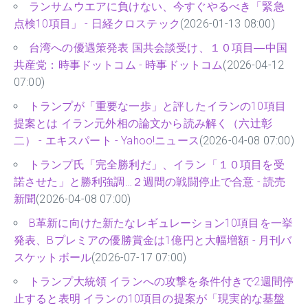
ランサムウエアに負けない、今すぐやるべき「緊急
点検10項目」 - 日経クロステック
(2026-01-13 08:00)
台湾への優遇策発表 国共会談受け、１０項目―中国
共産党：時事ドットコム - 時事ドットコム
(2026-04-12
07:00)
トランプが「重要な一歩」と評したイランの10項目
提案とは イラン元外相の論文から読み解く（六辻彰
二） - エキスパート - Yahoo!ニュース
(2026-04-08 07:00)
トランプ氏「完全勝利だ」、イラン「１０項目を受
諾させた」と勝利強調…２週間の戦闘停止で合意 - 読売
新聞
(2026-04-08 07:00)
B革新に向けた新たなレギュレーション10項目を一挙
発表、Bプレミアの優勝賞金は1億円と大幅増額 - 月刊バ
スケットボール
(2026-07-17 07:00)
トランプ大統領 イランへの攻撃を条件付きで2週間停
止すると表明 イランの10項目の提案が「現実的な基盤