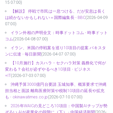
15 07:00)
【解説】 停戦で市民は一息つける、だが安息は長く
は続かないかもしれない＝国際編集長 - BBC
(2026-04-09
07:00)
イラン外相の声明全文：時事ドットコム - 時事ドット
コム
(2026-04-08 07:00)
イラン、米国の停戦案を巡り10項目の提案 パキスタ
ンに伝達 - 毎日新聞
(2026-04-07 07:00)
【10月施行】カスハラ・セクハラ対策 義務化で何が
変わる？会社が必ずやるべき10項目 - ビジネス
+IT
(2026-07-03 07:00)
沖縄予算3000億円台要請 玉城知事、概算要求で沖縄
担当相と面談 離島医療対策や税制10項目の延長や拡充
も - okinawatimes.co.jp
(2026-07-10 07:00)
2026年WAICの見どころ10項目：中国製AIチップが勢
ぞろい AIが産業化の段階に（下） - 中国経済新聞
(2026-