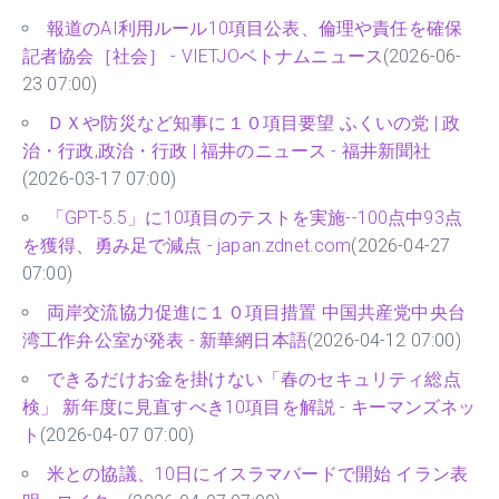
報道のAI利用ルール10項目公表、倫理や責任を確保
記者協会［社会］ - VIETJOベトナムニュース
(2026-06-
23 07:00)
ＤＸや防災など知事に１０項目要望 ふくいの党 | 政
治・行政,政治・行政 | 福井のニュース - 福井新聞社
(2026-03-17 07:00)
「GPT-5.5」に10項目のテストを実施--100点中93点
を獲得、勇み足で減点 - japan.zdnet.com
(2026-04-27
07:00)
両岸交流協力促進に１０項目措置 中国共産党中央台
湾工作弁公室が発表 - 新華網日本語
(2026-04-12 07:00)
できるだけお金を掛けない「春のセキュリティ総点
検」 新年度に見直すべき10項目を解説 - キーマンズネッ
ト
(2026-04-07 07:00)
米との協議、10日にイスラマバードで開始 イラン表