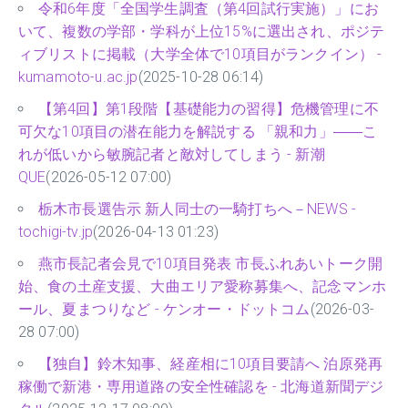
令和6年度「全国学生調査（第4回試行実施）」にお
いて、複数の学部・学科が上位15%に選出され、ポジテ
ィブリストに掲載（大学全体で10項目がランクイン） -
kumamoto-u.ac.jp
(2025-10-28 06:14)
【第4回】第1段階【基礎能力の習得】危機管理に不
可欠な10項目の潜在能力を解説する 「親和力」――こ
れが低いから敏腕記者と敵対してしまう - 新潮
QUE
(2026-05-12 07:00)
栃木市長選告示 新人同士の一騎打ちへ－NEWS -
tochigi-tv.jp
(2026-04-13 01:23)
燕市長記者会見で10項目発表 市長ふれあいトーク開
始、食の土産支援、大曲エリア愛称募集へ、記念マンホ
ール、夏まつりなど - ケンオー・ドットコム
(2026-03-
28 07:00)
【独自】鈴木知事、経産相に10項目要請へ 泊原発再
稼働で新港・専用道路の安全性確認を - 北海道新聞デジ