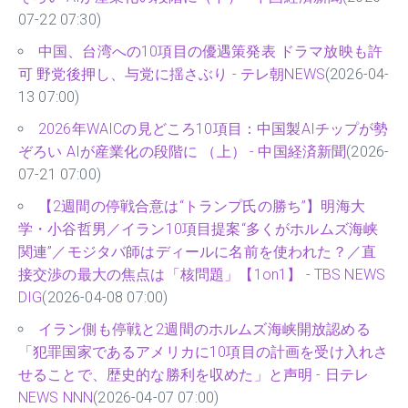
07-22 07:30)
中国、台湾への10項目の優遇策発表 ドラマ放映も許
可 野党後押し、与党に揺さぶり - テレ朝NEWS
(2026-04-
13 07:00)
2026年WAICの見どころ10項目：中国製AIチップが勢
ぞろい AIが産業化の段階に （上） - 中国経済新聞
(2026-
07-21 07:00)
【2週間の停戦合意は“トランプ氏の勝ち”】明海大
学・小谷哲男／イラン10項目提案“多くがホルムズ海峡
関連”／モジタバ師はディールに名前を使われた？／直
接交渉の最大の焦点は「核問題」【1on1】 - TBS NEWS
DIG
(2026-04-08 07:00)
イラン側も停戦と2週間のホルムズ海峡開放認める
「犯罪国家であるアメリカに10項目の計画を受け入れさ
せることで、歴史的な勝利を収めた」と声明 - 日テレ
NEWS NNN
(2026-04-07 07:00)