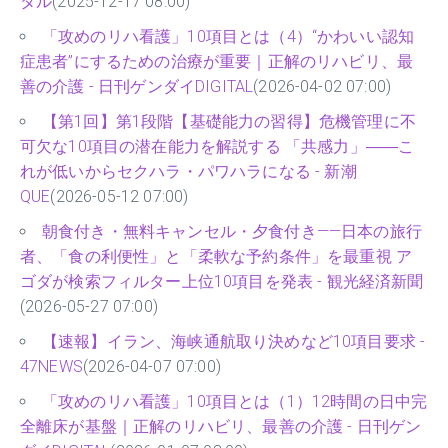
タル
(2025-12-17 08:00)
「攻めのリハ看護」10項目とは（4）“かわいい認知
症患者”にするための治療が重要｜正解のリハビリ、最
善の介護 - 日刊ゲンダイDIGITAL
(2026-04-02 07:00)
【第1回】第1段階【基礎能力の習得】危機管理に不
可欠な10項目の潜在能力を解説する 「共感力」――こ
れが低いからセクハラ・パワハラになる - 新潮
QUE
(2026-05-12 07:00)
朝食付き・無料キャンセル・夕食付き——日本の旅行
者、「食の利便性」と「柔軟な予約条件」を最重視 ア
ゴダが検索フィルター上位10項目を発表 - 観光経済新聞
(2026-05-27 07:00)
【速報】イラン、海峡通航取り決めなど10項目要求 -
47NEWS
(2026-04-07 07:00)
「攻めのリハ看護」10項目とは（1）12時間の日中完
全離床が基盤｜正解のリハビリ、最善の介護 - 日刊ゲン