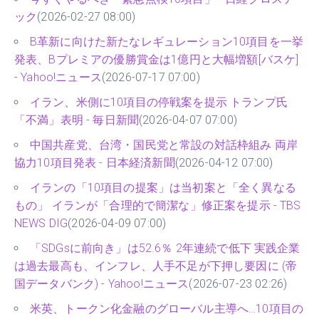
ック
(2026-02-27 08:00)
B革新に向けた新たなレギュレーション10項目を一挙
発表、Bプレミアの優勝賞金は1億円と大幅増額[バスケ]
- Yahoo!ニュース
(2026-07-17 07:00)
イラン、米側に10項目の停戦案を提示 トランプ氏
「不満」表明 - 毎日新聞
(2026-04-07 07:00)
中国共産党、台湾・国民党と常設の対話枠組み 両岸
協力10項目発表 - 日本経済新聞
(2026-04-12 07:00)
イランの「10項目の提案」は当初案と「全く異なる
もの」 イランが「合理的で簡潔な」修正案を提示 - TBS
NEWS DIG
(2026-04-09 07:00)
「SDGsに前向き」は52.6％ 2年連続で低下 実践企業
は過去最高も、インフレ、人手不足が下押し要因に (帝
国データバンク) - Yahoo!ニュース
(2026-07-23 02:26)
米英、トークン化金融のグローバル主導へ…10項目の