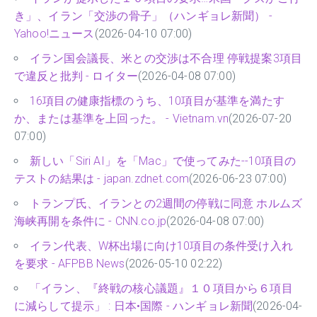
き」、イラン「交渉の骨子」（ハンギョレ新聞） -
Yahoo!ニュース
(2026-04-10 07:00)
イラン国会議長、米との交渉は不合理 停戦提案3項目
で違反と批判 - ロイター
(2026-04-08 07:00)
16項目の健康指標のうち、10項目が基準を満たす
か、または基準を上回った。 - Vietnam.vn
(2026-07-20
07:00)
新しい「Siri AI」を「Mac」で使ってみた--10項目の
テストの結果は - japan.zdnet.com
(2026-06-23 07:00)
トランプ氏、イランとの2週間の停戦に同意 ホルムズ
海峡再開を条件に - CNN.co.jp
(2026-04-08 07:00)
イラン代表、W杯出場に向け10項目の条件受け入れ
を要求 - AFPBB News
(2026-05-10 02:22)
「イラン、『終戦の核心議題』１０項目から６項目
に減らして提示」 : 日本•国際 - ハンギョレ新聞
(2026-04-