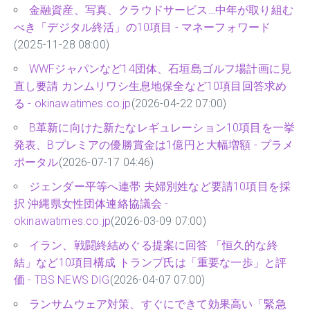
金融資産、写真、クラウドサービス…中年が取り組む
べき「デジタル終活」の10項目 - マネーフォワード
(2025-11-28 08:00)
WWFジャパンなど14団体、石垣島ゴルフ場計画に見
直し要請 カンムリワシ生息地保全など10項目回答求め
る - okinawatimes.co.jp
(2026-04-22 07:00)
B革新に向けた新たなレギュレーション10項目を一挙
発表、Bプレミアの優勝賞金は1億円と大幅増額 - プラメ
ポータル
(2026-07-17 04:46)
ジェンダー平等へ連帯 夫婦別姓など要請10項目を採
択 沖縄県女性団体連絡協議会 -
okinawatimes.co.jp
(2026-03-09 07:00)
イラン、戦闘終結めぐる提案に回答 「恒久的な終
結」など10項目構成 トランプ氏は「重要な一歩」と評
価 - TBS NEWS DIG
(2026-04-07 07:00)
ランサムウェア対策、すぐにできて効果高い「緊急