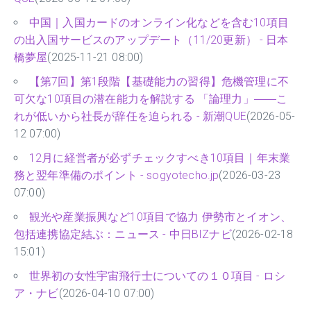
中国｜入国カードのオンライン化などを含む10項目
の出入国サービスのアップデート（11/20更新） - 日本
橋夢屋
(2025-11-21 08:00)
【第7回】第1段階【基礎能力の習得】危機管理に不
可欠な10項目の潜在能力を解説する 「論理力」――こ
れが低いから社長が辞任を迫られる - 新潮QUE
(2026-05-
12 07:00)
12月に経営者が必ずチェックすべき10項目｜年末業
務と翌年準備のポイント - sogyotecho.jp
(2026-03-23
07:00)
観光や産業振興など10項目で協力 伊勢市とイオン、
包括連携協定結ぶ：ニュース - 中日BIZナビ
(2026-02-18
15:01)
世界初の女性宇宙飛行士についての１０項目 - ロシ
ア・ナビ
(2026-04-10 07:00)