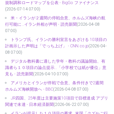
規制調和ロードマップを公表 - BigGo ファイナンス
(2026-07-14 07:00)
米・イランが２週間の停戦合意、ホルムズ海峡の航
行可能に…イラン外相が声明 - 読売新聞
(2026-04-08
07:00)
トランプ氏、イランの勝利宣言をあざける 10項目の
計画示した声明は「でっち上げ」 - CNN.co.jp
(2026-04-
08 07:00)
デジタル教科書に適した学年・教科の議論開始、有
識者ら１０項目の論点提示…「小学校では紙が優位」意
見も - 読売新聞
(2026-04-10 07:00)
アメリカとイランが停戦で合意、条件付きで2週間
ホルムズ海峡開放へ - BBC
(2026-04-08 07:00)
JR四国、25年度は主要施策10項目で目標達成 アプリ
関連で未達 - 日本経済新聞
(2026-06-22 07:00)
イランが提示した１０項目の要求…米国「クズかご行