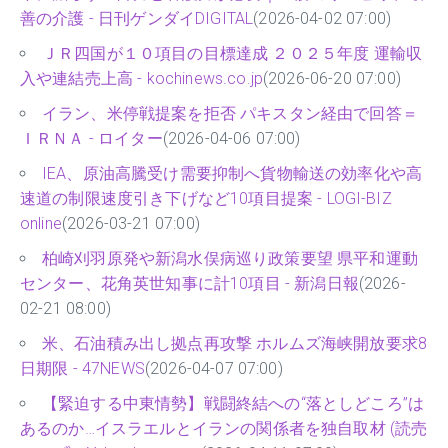
善の介護 - 日刊ゲンダイDIGITAL
(2026-04-02 07:00)
ＪＲ四国が１０項目の目標達成 ２０２５年度 運輸収
入や連結売上高 - kochinews.co.jp
(2026-06-20 07:00)
イラン、米停戦提案を拒否 パキスタン経由で回答＝
ＩＲＮＡ - ロイター
(2026-04-06 07:00)
IEA、原油高騰受け需要抑制へ貨物輸送の効率化や高
速道の制限速度引き下げなど10項目提案 - LOGI-BIZ
online
(2026-03-21 07:00)
柏崎刈羽原発や新潟水俣病巡り政策要望 県平和運動
センター、花角英世知事に計10項目 - 新潟日報
(2026-
02-21 08:00)
米、石油積み出し拠点再攻撃 ホルムズ海峡開放要求8
日期限 - 47NEWS
(2026-04-07 07:00)
【緊迫する中東情勢】戦闘終結への“落としどころ”は
あるのか…イスラエルとイランの関係者を独自取材 (読売