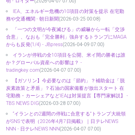
明 - ロイター
(2026-04-07 07:00)
IEA、エネルギー危機の10項目の対策を提示 在宅勤
務や交通機関 - 朝日新聞
(2026-03-25 00:08)
「一つの文明が今夜滅びる」の威嚇から一転「交渉
合意」、なおも「完全勝利」強弁するトランプにMAGA
からも反発(1/4) - JBpress
(2026-04-09 07:00)
イランが停戦の全10項目を公開、米イ間の勝者は誰
か？グローバル資産への影響は？ -
tradingkey.com
(2026-04-07 07:00)
【ガソリン】今必要なのは「節約」？補助金は「脱
炭素政策と矛盾」？石油の国家備蓄が放出スタート 在
宅勤務・カーシェアなどIEAは対策提言【専門家解説】 -
TBS NEWS DIG
(2026-03-28 07:00)
“イランとの2週間の停戦に合意する”トランプ大統領
がSNSで表明（2026年4月7日掲載）｜日テレNEWS
NNN - 日テレNEWS NNN
(2026-04-07 07:00)