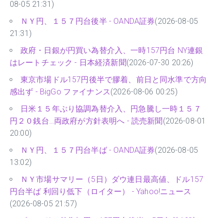
08-05 21:31)
ＮＹ円、１５７円台後半 - OANDA証券
(2026-08-05
21:31)
政府・日銀が円買い為替介入、一時157円台 NY連銀
はレートチェック - 日本経済新聞
(2026-07-30 20:26)
東京市場ドル157円後半で膠着、前日と同水準で方向
感出ず - BigGo ファイナンス
(2026-08-06 00:25)
日米１５年ぶり協調為替介入、円急騰し一時１５７
円２０銭台…両政府が方針表明へ - 読売新聞
(2026-08-01
20:00)
ＮＹ円、１５７円台半ば - OANDA証券
(2026-08-05
13:02)
ＮＹ市場サマリー（5日）ダウ連日最高値、ドル157
円台半ば 利回り低下（ロイター） - Yahoo!ニュース
(2026-08-05 21:57)