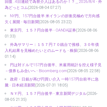
回復…4日連続で為替介入はあるのか！？＿2026/8/4 - 外
為どっとコム
(2026-08-04 07:27)
NY円、157円台後半 米イランの折衝見極めで方向感
欠く展開 - 毎日新聞
(2026-08-05 23:22)
東京円、１５７円台後半 - OANDA証券
(2026-08-06
01:33)
外為サマリー：１５７円７０銭台で推移、３０年債
入札結果を見極めたいとのムードも - 株探
(2026-08-06
01:14)
円は対ドルで157円台後半、米雇用統計を控え様子見
－債券もみ合いへ - Bloomberg.com
(2026-08-05 22:58)
政府・日銀が再び円買い介入 一時157円台前半に急
騰 - 日本経済新聞
(2026-07-31 18:05)
ＮＹ円、１５７円台後半 - 東京新聞デジタル
(2026-
08-05 21:35)