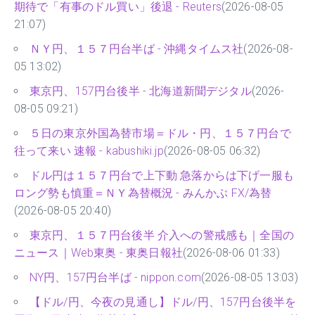
期待で「有事のドル買い」後退 - Reuters
(2026-08-05
21:07)
ＮＹ円、１５７円台半ば - 沖縄タイムス社
(2026-08-
05 13:02)
東京円、157円台後半 - 北海道新聞デジタル
(2026-
08-05 09:21)
５日の東京外国為替市場＝ドル・円、１５７円台で
往って来い 速報 - kabushiki.jp
(2026-08-05 06:32)
ドル円は１５７円台で上下動 急落からは下げ一服も
ロング勢も慎重＝ＮＹ為替概況 - みんかぶ FX/為替
(2026-08-05 20:40)
東京円、１５７円台後半 介入への警戒感も｜全国の
ニュース｜Web東奥 - 東奥日報社
(2026-08-06 01:33)
NY円、157円台半ば - nippon.com
(2026-08-05 13:03)
【ドル/円、今夜の見通し】ドル/円、157円台後半を