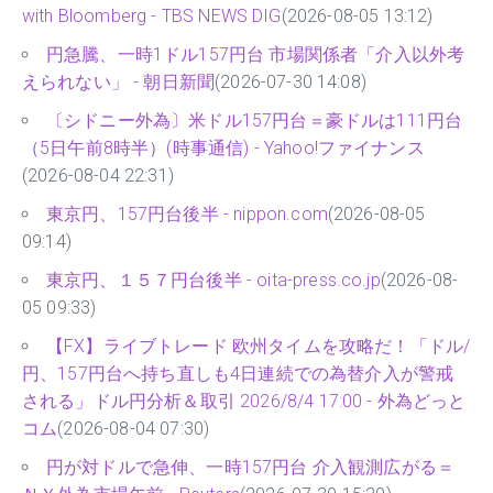
with Bloomberg - TBS NEWS DIG
(2026-08-05 13:12)
円急騰、一時1ドル157円台 市場関係者「介入以外考
えられない」 - 朝日新聞
(2026-07-30 14:08)
〔シドニー外為〕米ドル157円台＝豪ドルは111円台
（5日午前8時半）(時事通信) - Yahoo!ファイナンス
(2026-08-04 22:31)
東京円、157円台後半 - nippon.com
(2026-08-05
09:14)
東京円、１５７円台後半 - oita-press.co.jp
(2026-08-
05 09:33)
【FX】ライブトレード 欧州タイムを攻略だ！「ドル/
円、157円台へ持ち直しも4日連続での為替介入が警戒
される」ドル円分析＆取引 2026/8/4 17:00 - 外為どっと
コム
(2026-08-04 07:30)
円が対ドルで急伸、一時157円台 介入観測広がる＝