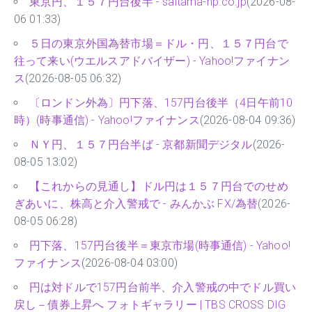
東京円、１５７円台後半 - saitama-np.co.jp
(2026-08-
06 01:33)
５日の東京外国為替市場＝ドル・円、１５７円台で
往って来い(ウエルスアドバイザー) - Yahoo!ファイナン
ス
(2026-08-05 06:32)
〔ロンドン外為〕円下落、157円台後半（4日午前10
時）(時事通信) - Yahoo!ファイナンス
(2026-08-04 09:36)
ＮＹ円、１５７円台半ば - 京都新聞デジタル
(2026-
08-05 13:02)
【これからの見通し】ドル円は１５７円台でのせめ
ぎあいに、株高と介入警戒で - みんかぶ FX/為替
(2026-
08-05 06:28)
円下落、157円台後半＝東京市場(時事通信) - Yahoo!
ファイナンス
(2026-08-04 03:00)
円は対ドルで157円台前半、介入警戒の中でドル買い
戻し－債券上昇へ フォトギャラリー | TBS CROSS DIG