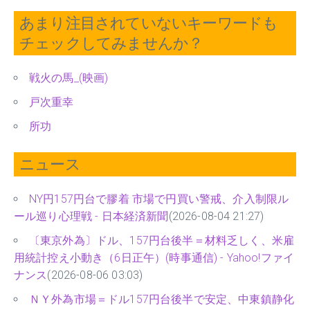
あまり注目されていないキーワードも
チェックしてみませんか？
戦火の馬_(映画)
戸次重幸
所功
ニュース
NY円157円台で膠着 市場で円買い警戒、介入制限ル
ール巡り心理戦 - 日本経済新聞
(2026-08-04 21:27)
〔東京外為〕ドル、157円台後半＝材料乏しく、米雇
用統計控え小動き（6日正午）(時事通信) - Yahoo!ファイ
ナンス
(2026-08-06 03:03)
ＮＹ外為市場＝ドル157円台後半で安定、中東鎮静化