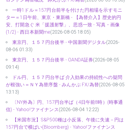
一時1ドル＝157円台前半を付けた円相場を示すモニ
ター＝1日午前、東京・東新橋 - 【為替介入】歴史的円
安、打開急ぐ 米「援護射撃」、思惑一致 - 写真・画像
(1/2) - 西日本新聞me
(2026-08-05 18:05)
東京円、１５７円台後半 - 中国新聞デジタル
(2026-
08-06 01:33)
東京円、１５７円台後半 - OANDA証券
(2026-08-05
09:14)
ドル円、１５７円台半ば 介入効果の持続性への疑問
が根強い＝ＮＹ為替序盤 - みんかぶ FX/為替
(2026-08-05
13:13)
〔NY外為〕円、157円台半ば（4日午前8時）(時事通
信) - Yahoo!ファイナンス
(2026-08-04 12:22)
【米国市況】S&P500種は小反落、午後に失速－円は
157円台で横ばい(Bloomberg) - Yahoo!ファイナンス