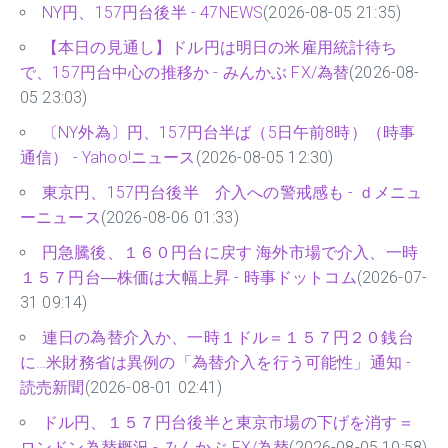
NY円、157円台後半 - 47NEWS
(2026-08-05 21:35)
【本日の見通し】ドル円は明日の米雇用統計待ち
で、157円台中心の推移か - みんかぶ FX/為替
(2026-08-
05 23:03)
〔NY外為〕円、157円台半ば（5日午前8時）（時事
通信） - Yahoo!ニュース
(2026-08-05 12:30)
東京円、157円台後半 介入への警戒感も - ｄメニュ
ーニュース
(2026-08-06 01:33)
円急騰後、１６０円台に戻す 海外市場で介入、一時
１５７円台―株価は大幅上昇 - 時事ドットコム
(2026-07-
31 09:14)
連日の為替介入か、一時１ドル＝１５７円２０銭台
に…米財務省は異例の「為替介入を行う可能性」通知 -
読売新聞
(2026-08-01 02:41)
ドル円、１５７円台後半と東京市場の下げを消す＝
ロンドン為替概況 - みんかぶ FX/為替
(2026-08-05 10:58)