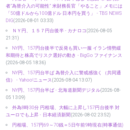
者“為替介入の可能性” 米財務長官「やること」メモには
「50億ドルから100億ドル 日本円を買う」 - TBS NEWS
DIG
(2026-08-01 03:33)
ＮＹ円、１５７円台後半 - カナロコ
(2026-08-05
21:31)
NY円、157円台後半で反発も買い一服 イラン情勢緩
和期待と株高でリスク選好の動き - BigGo ファイナンス
(2026-08-05 18:36)
NY円、157円台半ば 為替介入に警戒感強く（共同通
信） - Yahoo!ニュース
(2026-08-04 13:07)
NY円、157円台半ば - 北海道新聞デジタル
(2026-08-
05 13:09)
外為8時30分 円相場、大幅に上昇し157円台後半 対
ユーロでも上昇 - 日本経済新聞
(2026-08-02 23:52)
円相場、157円69～70銭＝5日午前9時現在(時事通信)