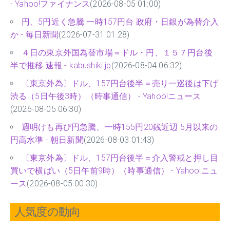
- Yahoo!ファイナンス
(2026-08-05 01:00)
円、5円近く急騰 一時157円台 政府・日銀が為替介入
か - 毎日新聞
(2026-07-31 01:28)
４日の東京外国為替市場＝ドル・円、１５７円台後
半で推移 速報 - kabushiki.jp
(2026-08-04 06:32)
〔東京外為〕ドル、157円台後半＝売り一巡後は下げ
渋る（5日午後3時）（時事通信） - Yahoo!ニュース
(2026-08-05 06:30)
週明けも再び円急騰、一時155円20銭近辺 5月以来の
円高水準 - 朝日新聞
(2026-08-03 01:43)
〔東京外為〕ドル、157円台後半＝介入警戒と押し目
買いで横ばい（5日午前9時）（時事通信） - Yahoo!ニュ
ース
(2026-08-05 00:30)
人気度の動向