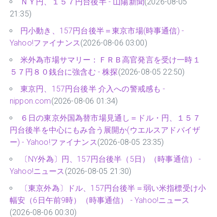
ＮＹ円、１５７円台後半 - 山陽新聞
(2026-08-05
21:35)
円小動き、157円台後半＝東京市場(時事通信) -
Yahoo!ファイナンス
(2026-08-06 03:00)
米外為市場サマリー：ＦＲＢ高官発言を受け一時１
５７円８０銭台に強含む - 株探
(2026-08-05 22:50)
東京円、157円台後半 介入への警戒感も -
nippon.com
(2026-08-06 01:34)
６日の東京外国為替市場見通し＝ドル・円、１５７
円台後半を中心にもみ合う展開か(ウエルスアドバイザ
ー) - Yahoo!ファイナンス
(2026-08-05 23:35)
〔NY外為〕円、157円台後半（5日）（時事通信） -
Yahoo!ニュース
(2026-08-05 21:30)
〔東京外為〕ドル、157円台後半＝弱い米指標受け小
幅安（6日午前9時）（時事通信） - Yahoo!ニュース
(2026-08-06 00:30)