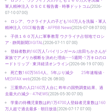
ロシア、ウクライナ人の子ども１６０万人を洗脳・
軍人精神注入 ＯＳＣＥ報告書 - 時事ドットコム
(2026-
07-10 07:00)
ロシア、ウクライナ人の子ども160万人を洗脳・軍人
精神注入 OSCE報告書 - AFPBB News
(2026-07-08 07:00)
子供１６０万人に軍事教育 ウクライナ占領地でロシ
ア - 静岡新聞DIGITAL
(2026-07-11 07:00)
登録者数約160万人｢バイリンガール｣吉田ちかさんが
家族でアメリカ横断を決めた理由——5週間･1万キロのロ
ードトリップ - 東洋経済オンライン
(2026-06-19 07:00)
死亡数160万5654人、5年ぶり減少 25年速報値 -
MEDIFAX web
(2026-02-26 08:00)
三重県の人口160万人台に 昨年の国勢調査結果、過
去最大の減少 - 47NEWS
(2026-05-30 07:00)
学童の待機児童数は約1万4700人登録者児童数は160
万人超で過去最多 - 朝日放送
(2026-07-17 07:00)