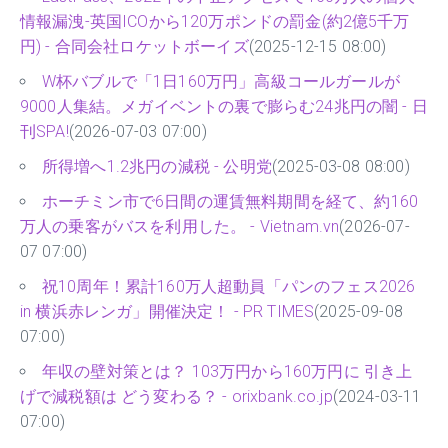
情報漏洩-英国ICOから120万ポンドの罰金(約2億5千万
円) - 合同会社ロケットボーイズ
(2025-12-15 08:00)
W杯バブルで「1日160万円」高級コールガールが
9000人集結。メガイベントの裏で膨らむ24兆円の闇 - 日
刊SPA!
(2026-07-03 07:00)
所得増へ1.2兆円の減税 - 公明党
(2025-03-08 08:00)
ホーチミン市で6日間の運賃無料期間を経て、約160
万人の乗客がバスを利用した。 - Vietnam.vn
(2026-07-
07 07:00)
祝10周年！累計160万人超動員「パンのフェス2026
in 横浜赤レンガ」開催決定！ - PR TIMES
(2025-09-08
07:00)
年収の壁対策とは？ 103万円から160万円に 引き上
げで減税額は どう変わる？ - orixbank.co.jp
(2024-03-11
07:00)