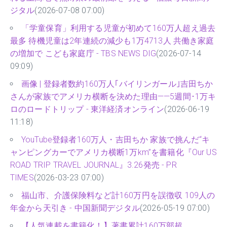
ジタル
(2026-07-08 07:00)
「学童保育」利用する児童が初めて160万人超え過去
最多 待機児童は2年連続の減少も1万4713人 共働き家庭
の増加で こども家庭庁 - TBS NEWS DIG
(2026-07-14
09:09)
画像 | 登録者数約160万人｢バイリンガール｣吉田ちか
さんが家族でアメリカ横断を決めた理由——5週間･1万キ
ロのロードトリップ - 東洋経済オンライン
(2026-06-19
11:18)
YouTube登録者160万人・吉田ちか 家族で挑んだ“キ
ャンピングカーでアメリカ横断1万km”を書籍化『Our US
ROAD TRIP TRAVEL JOURNAL』3.26発売 - PR
TIMES
(2026-03-23 07:00)
福山市、介護保険料など計160万円を誤徴収 109人の
年金から天引き - 中国新聞デジタル
(2026-05-19 07:00)
【人気連載を書籍化！】著書累計160万部超、