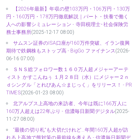
【2026年最新】年収の壁103万円・106万円・130万
円・160万円・178万円徹底解説｜パート・扶養で働く
人への影響シミュレーション - 寺田税理士･社会保険労
務士事務所
(2025-12-17 08:00)
サムスン証券のISA口座が160万件突破、イラン復興
期待で鉄鋼株もストップ高 - BigGo ファイナンス
(2026-
06-16 07:00)
ＳＮＳ総フォロワー数１６０万人超メジャーアーテ
ィスト かすこんねぅ １月２８日（水）にメジャー２ｎ
ｄシングル「とれびあん☆まじっく」をリリース！ - PR
TIMES
(2026-01-23 08:00)
北アルプス上高地の来訪者、今年は既に166万人に
160万人超えは22年ぶり - 信濃毎日新聞デジタル
(2025-
11-27 08:00)
“最後の切り札”も大切だけれど…年間160万人超が訪
れる上高地で熊対策の最前線を考える - 信濃毎日新聞デ