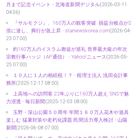
月まで記念イベント - 北海道新聞デジタル
(2026-03-11
04:06)
『サルモクジ』、160万人の観客突破..損益分岐点が2
倍に達し、興行が急上昇 - starnewskorea.com
(2026-04-
23 07:00)
約160万人のイスラム教徒が巡礼 世界最大級の年次
宗教行事ハッジ（AP通信） - Yahoo!ニュース
(2026-05-
25 07:00)
１０人に１人の相続税！？ - 税理士法人 浅田会計事
務所
(2025-12-17 08:00)
上高地への訪問客 22年ぶりに160万人超え SNSで魅
力浸透 - 毎日新聞
(2025-12-03 08:00)
玉野・深山公園５０周年 年間１６０万人花木や遊具
楽しむ 猛暑対策や老朽化課題 民間活力導入検討 - 山陽
新聞
(2026-06-08 07:00)