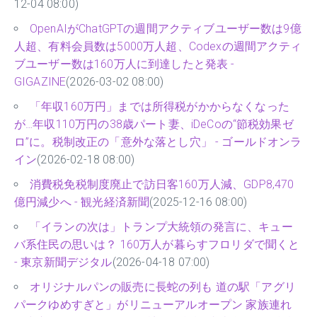
12-04 08:00)
OpenAIがChatGPTの週間アクティブユーザー数は9億
人超、有料会員数は5000万人超、Codexの週間アクティ
ブユーザー数は160万人に到達したと発表 -
GIGAZINE
(2026-03-02 08:00)
「年収160万円」までは所得税がかからなくなった
が…年収110万円の38歳パート妻、iDeCoの“節税効果ゼ
ロ”に。税制改正の「意外な落とし穴」 - ゴールドオンラ
イン
(2026-02-18 08:00)
消費税免税制度廃止で訪日客160万人減、GDP8,470
億円減少へ - 観光経済新聞
(2025-12-16 08:00)
「イランの次は」トランプ大統領の発言に、キュー
バ系住民の思いは？ 160万人が暮らすフロリダで聞くと
- 東京新聞デジタル
(2026-04-18 07:00)
オリジナルパンの販売に長蛇の列も 道の駅「アグリ
パークゆめすぎと」がリニューアルオープン 家族連れ