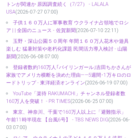
トンが関連か 原因調査続く（7/27） - LALALA
USA
(2026-07-27 07:00)
子供１６０万人に軍事教育 ウクライナ占領地でロシ
ア | | 全国のニュース - 佐賀新聞
(2026-07-10 22:11)
玉野・深山公園５０周年 年間１６０万人花木や遊具
楽しむ 猛暑対策や老朽化課題 民間活力導入検討 - 山陽
新聞
(2026-06-08 07:00)
登録者数約160万人｢バイリンガール｣吉田ちかさんが
家族でアメリカ横断を決めた理由——5週間･1万キロのロ
ードトリップ - 東洋経済オンライン
(2026-06-19 07:00)
YouTube「楽待 RAKUMACHI」チャンネル登録者数
160万人を突破！ - PR TIMES
(2026-06-25 07:00)
東京、神奈川、千葉で160万人以上に「避難指示」
午前11時半現在 【台風6号】 - TBS NEWS DIG
(2026-06-
03 07:00)