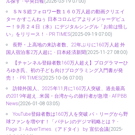
ル探す - 中央日報
(2026-03-19 07:00)
ＳＮＳ総フォロワー数１６０万人超の動画クリエイ
ター かすこんねぅ 日本コロムビアよりメジャーデビュ
ー！９月２４日（水）にデジタルシングル「お前は怪し
い」をリリース！ - PR TIMES
(2025-09-19 07:00)
長野・上高地の来訪者数、22年ぶりに160万人超 外
国人宿泊客2万人超に - 日本経済新聞
(2025-11-27 08:00)
【チャンネル登録者数160万人超え】プログラマーひ
ろゆき氏、初の子ども向けプログラミング入門書が発
売！ - PR TIMES
(2025-10-06 07:00)
訪韓外国人、2025年11月に160万人突破、過去最高
の2019年超え…米国・台湾からの旅行者が急増 - AFPBB
News
(2026-01-08 03:05)
YouTube登録者数は160万人を突破 パ・リーグから野
球ファンを増やす！「パテレ｣のデジマ戦略とは？ -
Page 3 - AdverTimes.（アドタイ） by 宣伝会議
(2025-