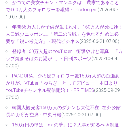
かつての美女チャン・マンユクは、農家であること
で160万人のフォロワーを獲得 - Laodong.vn
(2026-05-
10 07:00)
年間68万人しか子供が生まれず、160万人が死にゆく
人口減少ニッポン……「第二の敗戦」を免れるために必
要な「鋭い考え方」 - 現代ビジネス
(2025-06-21 07:00)
登録者160万人超のYouTuber 衝撃やけど写真 「カ
ップ焼きそばのお湯が…」 - 日刊スポーツ
(2025-10-04
07:00)
PANDORA、SNS総フォロワー数160万人超の白瀬あ
かりが、VTuber「ゆらぎ」としてデビュー！本日より
YouTubeチャンネル配信開始！ - PR TIMES
(2025-09-29
07:00)
韓国人観光客160万人のダナンも大使不在…在外公館
長42カ所が空席 - 中央日報
(2025-10-21 07:00)
160万円の壁は「○○の壁」に？人事が知るべき制度