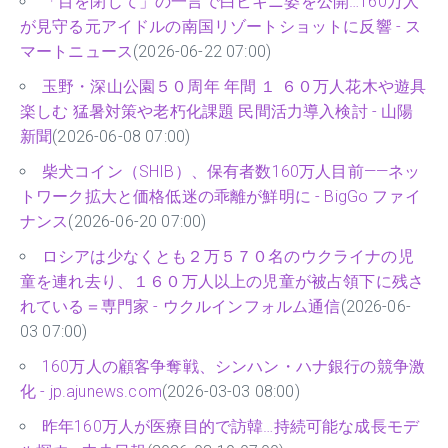
「目を閉じて」の一言で白ビキニ姿を公開…160万人
が見守る元アイドルの南国リゾートショットに反響 - ス
マートニュース
(2026-06-22 07:00)
玉野・深山公園５０周年 年間 １ ６０万人花木や遊具
楽しむ 猛暑対策や老朽化課題 民間活力導入検討 - 山陽
新聞
(2026-06-08 07:00)
柴犬コイン（SHIB）、保有者数160万人目前——ネッ
トワーク拡大と価格低迷の乖離が鮮明に - BigGo ファイ
ナンス
(2026-06-20 07:00)
ロシアは少なくとも２万５７０名のウクライナの児
童を連れ去り、１６０万人以上の児童が被占領下に残さ
れている＝専門家 - ウクルインフォルム通信
(2026-06-
03 07:00)
160万人の顧客争奪戦、シンハン・ハナ銀行の競争激
化 - jp.ajunews.com
(2026-03-03 08:00)
昨年160万人が医療目的で訪韓…持続可能な成長モデ