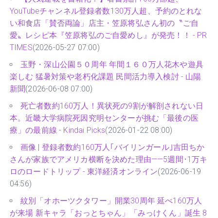
YouTubeチャンネル登録者数130万人超、予約のとれな
い和食店「賛否両論」店主・笠原将弘さん初の〝ご自
愛〟レシピ本『笠原将弘のご自愛めし』が発売！！ - PR
TIMES
(2026-05-27 07:00)
玉野・深山公園５０周年 年間１６０万人花木や遊具
楽しむ 猛暑対策や老朽化課題 民間活力導入検討 - 山陽
新聞
(2026-06-08 07:00)
死亡者数約160万人！異状死の9割が解剖されない日
本。近畿大学病院死因究明センターが挑む「最後の医
療」の最前線 - Kindai Picks
(2026-01-22 08:00)
画像 | 登録者数約160万人｢バイリンガール｣吉田ちか
さんが家族でアメリカ横断を決めた理由——5週間･1万キ
ロのロードトリップ - 東洋経済オンライン
(2026-06-19
04:56)
紋別「オホーツクタワー」開業30周年 延べ160万人
が来場 新キャラ「おっとちゃん」「みっけくん」誕生 8