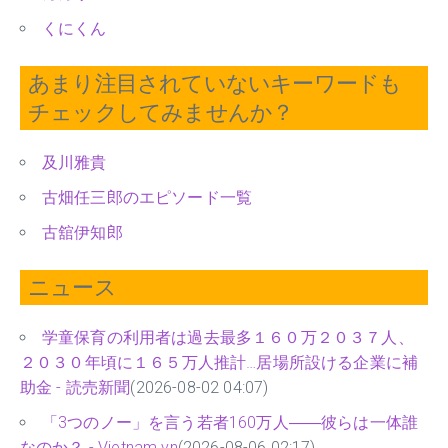
くにくん
あまり注目されていないキーワードも
チェックしてみませんか？
及川雅貴
古畑任三郎のエピソード一覧
古舘伊知郎
ニュース
学童保育の利用者は過去最多１６０万２０３７人、
２０３０年頃に１６５万人推計…居場所設ける企業に補
助金 - 読売新聞
(2026-08-02 04:07)
「3つのノー」を言う若者160万人――彼らは一体誰
なのか？ - Vietnam.vn
(2026-08-06 02:17)