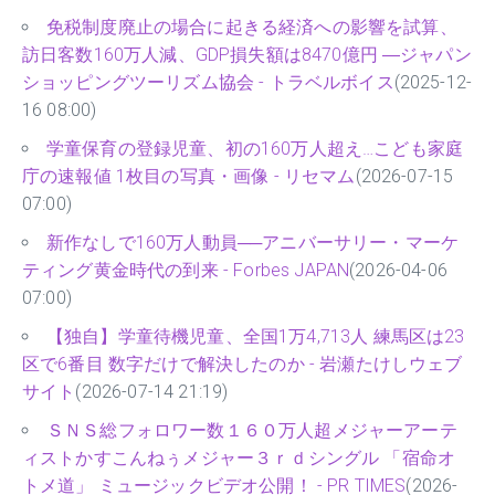
免税制度廃止の場合に起きる経済への影響を試算、
訪日客数160万人減、GDP損失額は8470億円 ―ジャパン
ショッピングツーリズム協会 - トラベルボイス
(2025-12-
16 08:00)
学童保育の登録児童、初の160万人超え…こども家庭
庁の速報値 1枚目の写真・画像 - リセマム
(2026-07-15
07:00)
新作なしで160万人動員──アニバーサリー・マーケ
ティング黄金時代の到来 - Forbes JAPAN
(2026-04-06
07:00)
【独自】学童待機児童、全国1万4,713人 練馬区は23
区で6番目 数字だけで解決したのか - 岩瀬たけしウェブ
サイト
(2026-07-14 21:19)
ＳＮＳ総フォロワー数１６０万人超メジャーアーテ
ィストかすこんねぅメジャー３ｒｄシングル 「宿命オ
トメ道」 ミュージックビデオ公開！ - PR TIMES
(2026-