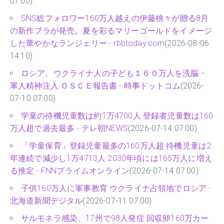
07:00)
SNS総フォロワー160万人越えの伊藤桃々が贈る8月
の新作ブラが発売。夏を彩るマリーゴールドをイメージ
した華やかなランジェリー - rbbtoday.com
(2026-08-06
14:10)
ロシア、ウクライナ人の子ども１６０万人を洗脳・
軍人精神注入 ＯＳＣＥ報告書 - 時事ドットコム
(2026-
07-10 07:00)
学童の待機児童数は約1万4700人 登録者児童数は160
万人超で過去最多 - テレ朝NEWS
(2026-07-14 07:00)
「学童保育」登録児童最多の160万人超 待機児童は2
年連続で減少し1万4713人 2030年頃には165万人に増え
る推定 - FNNプライムオンライン
(2026-07-14 07:00)
子供160万人に軍事教育 ウクライナ占領地でロシア -
北海道新聞デジタル
(2026-07-11 07:00)
サルモネラ感染、17州で98人発症 回収卵160万カー