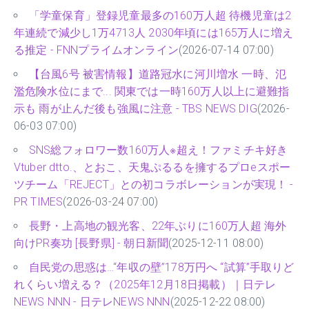
「学童保育」登録児童最多の160万人超 待機児童は2
年連続で減少し1万4713人 2030年頃には165万人に増え
る推定 - FNNプライムオンライン
(2026-07-14 07:00)
【台風6号 被害情報】道路冠水に河川増水 一時、氾
濫危険水位にまで... 関東では一時160万人以上に避難指
示も 雨が止んだ後も強風に注意 - TBS NEWS DIG
(2026-
06-03 07:00)
SNS総フォロワー数160万人※超え！ファミチキ好き
Vtuber dtto.、とおこ、天鬼ぷるるを擁するプロeスポー
ツチーム「REJECT」との初コラボレーションが実現！ -
PR TIMES
(2026-03-24 07:00)
長野・上高地の観光客、22年ぶりに160万人超 海外
向けPR奏功 [長野県] - 朝日新聞
(2025-12-11 08:00)
自民党の思惑は…“年収の壁”178万円へ “試算”手取りど
れくらい増える？（2025年12月18日掲載）｜日テレ
NEWS NNN - 日テレNEWS NNN
(2025-12-22 08:00)