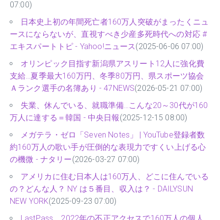
07:00)
日本史上初の年間死亡者160万人突破がまったくニュ
ースにならないが、直視すべき少産多死時代への対応 #
エキスパートトピ - Yahoo!ニュース
(2025-06-06 07:00)
オリンピック目指す新潟県アスリート12人に強化費
支給…夏季最大160万円、冬季80万円、県スポーツ協会
Ａランク選手の名簿あり - 47NEWS
(2026-05-21 07:00)
失業、休んでいる、就職準備…こんな20～30代が160
万人に達する＝韓国 - 中央日報
(2025-12-15 08:00)
メガテラ・ゼロ「Seven Notes」 | YouTube登録者数
約160万人の歌い手が圧倒的な表現力ですくい上げる心
の機微 - ナタリー
(2026-03-27 07:00)
アメリカに住む日本人は160万人、どこに住んでいる
の？どんな人？ NY は５番目、収入は？ - DAILYSUN
NEW YORK
(2025-09-23 07:00)
LastPass、2022年の不正アクセスで160万人の個人