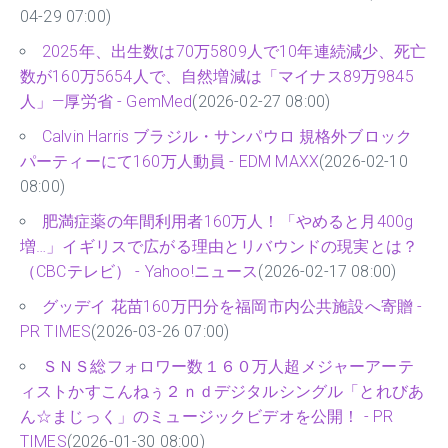
04-29 07:00)
2025年、出生数は70万5809人で10年連続減少、死亡
数が160万5654人で、自然増減は「マイナス89万9845
人」—厚労省 - GemMed
(2026-02-27 08:00)
Calvin Harris ブラジル・サンパウロ 規格外ブロック
パーティーにて160万人動員 - EDM MAXX
(2026-02-10
08:00)
肥満症薬の年間利用者160万人！「やめると月400g
増…」イギリスで広がる理由とリバウンドの現実とは？
（CBCテレビ） - Yahoo!ニュース
(2026-02-17 08:00)
グッデイ 花苗160万円分を福岡市内公共施設へ寄贈 -
PR TIMES
(2026-03-26 07:00)
ＳＮＳ総フォロワー数１６０万人超メジャーアーテ
ィストかすこんねぅ２ｎｄデジタルシングル「とれびあ
ん☆まじっく」のミュージックビデオを公開！ - PR
TIMES
(2026-01-30 08:00)