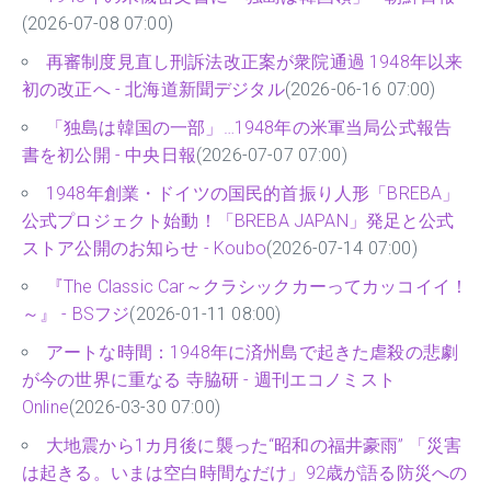
(2026-07-08 07:00)
再審制度見直し刑訴法改正案が衆院通過 1948年以来
初の改正へ - 北海道新聞デジタル
(2026-06-16 07:00)
「独島は韓国の一部」…1948年の米軍当局公式報告
書を初公開 - 中央日報
(2026-07-07 07:00)
1948年創業・ドイツの国民的首振り人形「BREBA」
公式プロジェクト始動！「BREBA JAPAN」発足と公式
ストア公開のお知らせ - Koubo
(2026-07-14 07:00)
『The Classic Car～クラシックカーってカッコイイ！
～』 - BSフジ
(2026-01-11 08:00)
アートな時間：1948年に済州島で起きた虐殺の悲劇
が今の世界に重なる 寺脇研 - 週刊エコノミスト
Online
(2026-03-30 07:00)
大地震から1カ月後に襲った“昭和の福井豪雨” 「災害
は起きる。いまは空白時間なだけ」92歳が語る防災への