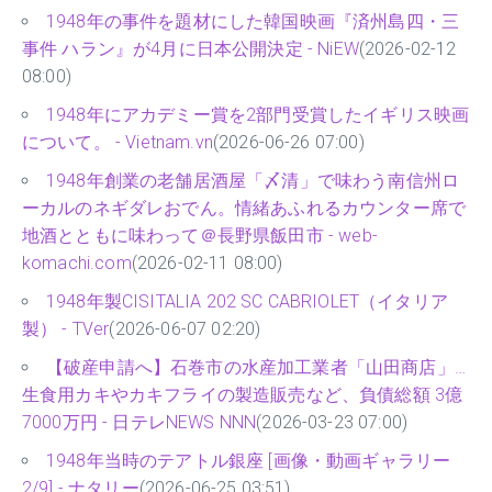
1948年の事件を題材にした韓国映画『済州島四・三
事件 ハラン』が4月に日本公開決定 - NiEW
(2026-02-12
08:00)
1948年にアカデミー賞を2部門受賞したイギリス映​​画
について。 - Vietnam.vn
(2026-06-26 07:00)
1948年創業の老舗居酒屋「〆清」で味わう南信州ロ
ーカルのネギダレおでん。情緒あふれるカウンター席で
地酒とともに味わって＠長野県飯田市 - web-
komachi.com
(2026-02-11 08:00)
1948年製CISITALIA 202 SC CABRIOLET（イタリア
製） - TVer
(2026-06-07 02:20)
【破産申請へ】石巻市の水産加工業者「山田商店」…
生食用カキやカキフライの製造販売など、負債総額 3億
7000万円 - 日テレNEWS NNN
(2026-03-23 07:00)
1948年当時のテアトル銀座 [画像・動画ギャラリー
2/9] - ナタリー
(2026-06-25 03:51)