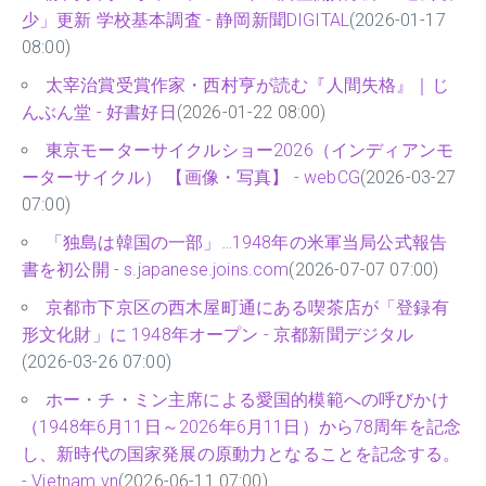
少」更新 学校基本調査 - 静岡新聞DIGITAL
(2026-01-17
08:00)
太宰治賞受賞作家・西村亨が読む『人間失格』｜じ
んぶん堂 - 好書好日
(2026-01-22 08:00)
東京モーターサイクルショー2026（インディアンモ
ーターサイクル） 【画像・写真】 - webCG
(2026-03-27
07:00)
「独島は韓国の一部」…1948年の米軍当局公式報告
書を初公開 - s.japanese.joins.com
(2026-07-07 07:00)
京都市下京区の西木屋町通にある喫茶店が「登録有
形文化財」に 1948年オープン - 京都新聞デジタル
(2026-03-26 07:00)
ホー・チ・ミン主席による愛国的模範への呼びかけ
（1948年6月11日～2026年6月11日）から78周年を記念
し、新時代の国家発展の原動力となることを記念する。
- Vietnam.vn
(2026-06-11 07:00)