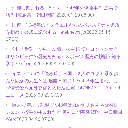
沖縄に刻まれる「8・6」 1948年の爆発事件 広島で
語る [広島県] - 朝日新聞
(2023-01-20 08:00)
国連、1948年のイスラエルからのパレスチナ人追放
を初めて公式に記念する - arabnews.jp
(2023-05-15
07:00)
24. 「耐乏」から「友情」へ～1948年ロンドン大会 -
オリンピックの歴史を知る - スポーツ 歴史の検証 - 知る
学ぶ - ssf.or.jp
(2020-06-23 07:00)
イスラエルの「後ろ盾」米国、２人のユダヤ系が歩
んだ因縁の人生とは 建国と同じ１９４８年生まれ、ガ
ザ情勢憂う元外交官と人権活動家（47NEWS） - Yahoo!
ニュース
(2025-09-23 07:00)
巨人77年ぶり記録…1948年は堀内恒夫さんや阪神レ
ジェンド投手の生まれた年 阪神に開幕5戦5敗 - 中日新聞
Web
(2025-04-26 07:00)