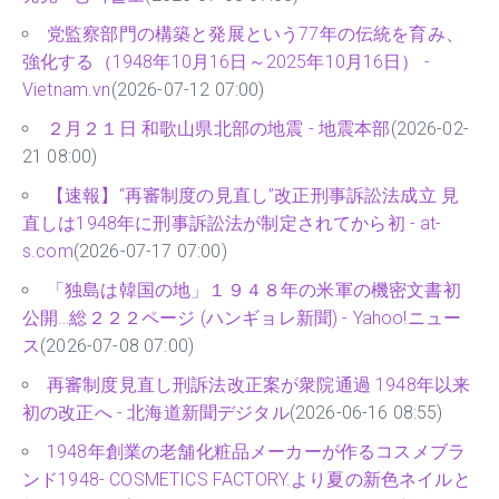
党監察部門の構築と発展という77年の伝統を育み、
強化する（1948年10月16日～2025年10月16日） -
Vietnam.vn
(2026-07-12 07:00)
２月２１日 和歌山県北部の地震 - 地震本部
(2026-02-
21 08:00)
【速報】“再審制度の見直し”改正刑事訴訟法成立 見
直しは1948年に刑事訴訟法が制定されてから初 - at-
s.com
(2026-07-17 07:00)
「独島は韓国の地」１９４８年の米軍の機密文書初
公開…総２２２ページ (ハンギョレ新聞) - Yahoo!ニュー
ス
(2026-07-08 07:00)
再審制度見直し刑訴法改正案が衆院通過 1948年以来
初の改正へ - 北海道新聞デジタル
(2026-06-16 08:55)
1948年創業の老舗化粧品メーカーが作るコスメブラ
ンド1948- COSMETICS FACTORY.より夏の新色ネイルと