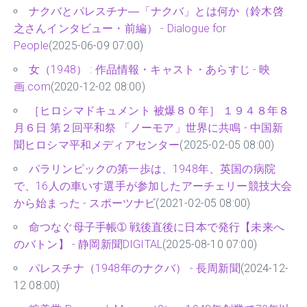
ナクバとパレスチナ―「ナクバ」とは何か（鈴木啓
之さんインタビュー・前編） - Dialogue for
People
(2025-06-09 07:00)
女（1948） : 作品情報・キャスト・あらすじ - 映
画.com
(2020-12-02 08:00)
［ヒロシマドキュメント 被爆８０年］ １９４８年８
月６日 第２回平和祭 「ノーモア」世界に共鳴 - 中国新
聞ヒロシマ平和メディアセンター
(2025-02-05 08:00)
パラリンピックの第一歩は、1948年、英国の病院
で、16人の車いす選手が参加したアーチェリー競技大会
から始まった - スポーツナビ
(2021-02-05 08:00)
命つなぐ母子手帳➀ 戦後直後に日本で発行【未来へ
のバトン】 - 静岡新聞DIGITAL
(2025-08-10 07:00)
パレスチナ（1948年のナクバ） - 長周新聞
(2024-12-
12 08:00)