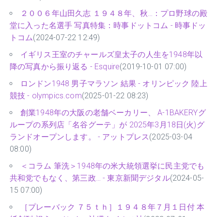
２００６年山田久志 １９４８年、秋…：プロ野球の殿
堂に入った名選手 写真特集：時事ドットコム - 時事ドッ
トコム
(2024-07-22 12:49)
イギリス王室のチャールズ皇太子の人生を1948年以
降の写真から振り返る - Esquire
(2019-10-01 07:00)
ロンドン1948 男子マラソン 結果 - オリンピック 陸上
競技 - olympics.com
(2025-01-22 08:23)
創業1948年の大阪の老舗ベーカリー、 A-1BAKERYグ
ループの系列店「名谷グーテ」が 2025年3月18日(火)グ
ランドオープンします。 - アットプレス
(2025-03-04
08:00)
＜コラム 筆洗＞1948年の米大統領選挙に民主党でも
共和党でもなく、第三政… - 東京新聞デジタル
(2024-05-
15 07:00)
［プレーバック ７５ｔｈ］１９４８年７月１日付 本