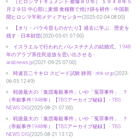
［ヒロシマドキュメント 被爆８０年］ １９４８年５
月２９日 中心部に麦畑 食糧難で焼け跡を耕作 - 中国新
聞ヒロシマ平和メディアセンター
(2025-02-04 08:00)
【オリ・パラ今昔ものがたり】過去に学ぶ、歴史を
残す - 日本財団
(2020-05-01 07:00)
イスラエルで行われたパレスチナ人の結婚式、1948
年のアラブ系住民追放を思い出させる -
arabnews.jp
(2021-09-25 07:00)
時速百二十キロ スピード試験 静岡 - nhk.or.jp
(2023-
06-05 12:49)
戦後最大の「集団毒殺事件」いや「冤罪事件」…？
（帝銀事件1948年）【TBSアーカイブ秘録】 - TBS
NEWS DIG
(2025-08-21 07:00)
戦後最大の「集団毒殺事件」いや「冤罪事件」…？
（帝銀事件1948年）【TBSアーカイブ秘録】 - TBS
NEWS DIG
(2025-08-21 13:12)