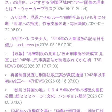
ス」の現在。レアすぎる“制限区域内ツアー”開催の理由
とは？ - ウォーカープラス
(2026-08-01 20:54)
ガザ悲痛、見過ごせぬ ルーツ朝鮮半島も1948年に分
断 「世界への抵抗」作家支援奔走 - 毎日新聞
(2026-02-
22 08:00)
ガザのパレスチナ人、1948年の大量追放の記念日を
偲ぶ - arabnews.jp
(2026-05-15 07:00)
【速報】“再審制度の見直し”改正刑事訴訟法成立 見
直しは1948年に刑事訴訟法が制定されてから初 - TBS
NEWS DIG
(2026-07-17 07:00)
再審制度見直し刑訴法改正案が衆院通過 1948年以来
初の改正へ - 47NEWS
(2026-06-16 07:00)
「独島は韓国の地」１９４８年の米軍の機密文書初
公開…総２２２ページ : 文化 - ハンギョレ新聞
(2026-07-
08 07:00)
1948年の米機密文書に「独島は韓国領」 - 朝鮮日報