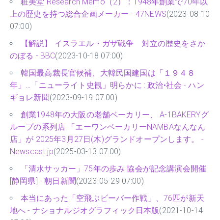
粧美堂 Research Memo（2）：1948年創業で70年以
上の歴史を持つ総合企画メーカー - 47NEWS
(2023-08-10
07:00)
【解説】 イスラエル・ガザ戦争 対立の歴史をさか
のぼる - BBC
(2023-10-18 07:00)
韓国最高裁長官候補、大韓民国建国は「１９４８
年」…「ニューライト史観」明らかに : 政治•社会 - ハン
ギョレ新聞
(2023-09-19 07:00)
創業1948年の大阪の老舗ベーカリー、 A-1BAKERYグ
ループの系列店 「エーワンベーカリーNAMBAなんなん
店」が 2025年3月27日(木)グランドオープンします。 -
Newscast.jp
(2025-03-13 07:00)
「清水サッカー」75年の歩み 協会が記念講演会開催
[静岡県] - 朝日新聞
(2023-05-29 07:00)
本当にあった「空飛ぶビーバー作戦」、76匹が新天
地へ - ナショナルジオグラフィック日本版
(2021-10-14