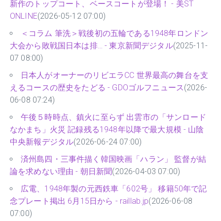
新作のトップコート、ベースコートが登場！ - 美ST
ONLINE
(2026-05-12 07:00)
＜コラム 筆洗＞戦後初の五輪である1948年ロンドン
大会から敗戦国日本は排… - 東京新聞デジタル
(2025-11-
07 08:00)
日本人がオーナーのリビエラCC 世界最高の舞台を支
えるコースの歴史をたどる - GDOゴルフニュース
(2026-
06-08 07:24)
午後５時時点、鎮火に至らず 出雲市の「サンロード
なかまち」火災 記録残る1948年以降で最大規模 - 山陰
中央新報デジタル
(2026-06-24 07:00)
済州島四・三事件描く韓国映画「ハラン」 監督が結
論を求めない理由 - 朝日新聞
(2026-04-03 07:00)
広電、1948年製の元西鉄車「602号」 移籍50年で記
念プレート掲出 6月15日から - raillab.jp
(2026-06-08
07:00)