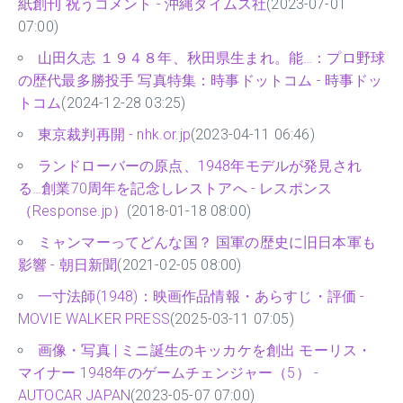
紙創刊 祝うコメント - 沖縄タイムス社
(2023-07-01
07:00)
山田久志 １９４８年、秋田県生まれ。能…：プロ野球
の歴代最多勝投手 写真特集：時事ドットコム - 時事ドッ
トコム
(2024-12-28 03:25)
東京裁判再開 - nhk.or.jp
(2023-04-11 06:46)
ランドローバーの原点、1948年モデルが発見され
る…創業70周年を記念しレストアへ - レスポンス
（Response.jp）
(2018-01-18 08:00)
ミャンマーってどんな国？ 国軍の歴史に旧日本軍も
影響 - 朝日新聞
(2021-02-05 08:00)
一寸法師(1948)：映画作品情報・あらすじ・評価 -
MOVIE WALKER PRESS
(2025-03-11 07:05)
画像・写真 | ミニ誕生のキッカケを創出 モーリス・
マイナー 1948年のゲームチェンジャー（5） -
AUTOCAR JAPAN
(2023-05-07 07:00)