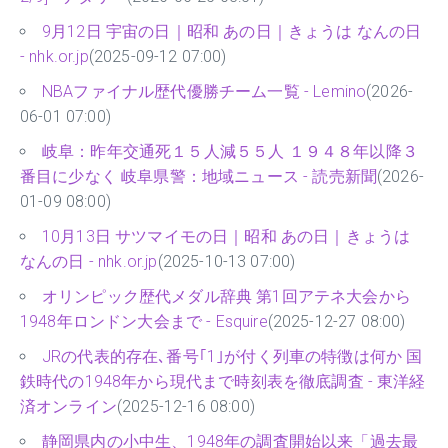
9月12日 宇宙の日｜昭和 あの日｜きょうは なんの日
- nhk.or.jp
(2025-09-12 07:00)
NBAファイナル歴代優勝チーム一覧 - Lemino
(2026-
06-01 07:00)
岐阜：昨年交通死１５人減５５人 １９４８年以降３
番目に少なく 岐阜県警：地域ニュース - 読売新聞
(2026-
01-09 08:00)
10月13日 サツマイモの日｜昭和 あの日｜きょうは
なんの日 - nhk.or.jp
(2025-10-13 07:00)
オリンピック歴代メダル辞典 第1回アテネ大会から
1948年ロンドン大会まで - Esquire
(2025-12-27 08:00)
JRの代表的存在､番号｢1｣が付く列車の特徴は何か 国
鉄時代の1948年から現代まで時刻表を徹底調査 - 東洋経
済オンライン
(2025-12-16 08:00)
静岡県内の小中生、1948年の調査開始以来「過去最