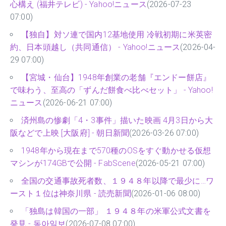
心構え (福井テレビ) - Yahoo!ニュース
(2026-07-23
07:00)
【独自】対ソ連で国内12基地使用 冷戦初期に米英密
約、日本頭越し（共同通信） - Yahoo!ニュース
(2026-04-
29 07:00)
【宮城・仙台】1948年創業の老舗『エンドー餅店』
で味わう、至高の「ずんだ餅食べ比べセット」 - Yahoo!
ニュース
(2026-06-21 07:00)
済州島の惨劇「4・3事件」描いた映画 4月3日から大
阪などで上映 [大阪府] - 朝日新聞
(2026-03-26 07:00)
1948年から現在まで570種のOSをすぐ動かせる仮想
マシンが174GBで公開 - FabScene
(2026-05-21 07:00)
全国の交通事故死者数、１９４８年以降で最少に…ワ
ースト１位は神奈川県 - 読売新聞
(2026-01-06 08:00)
「独島は韓国の一部」 １９４８年の米軍公式文書を
発見 - 동아일보
(2026-07-08 07:00)