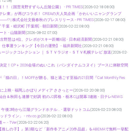
 12:08)
催！！（国営滝野すずらん丘陵公園） - PR TIMES
(2026-02-18 08:00)
ＢＳテレ東」が再びコラボ！ CREAの大人気企画「かわいいニャングランプ
? | 株式会社文藝春秋のプレスリリース - PR TIMES
(2026-02-17 08:00)
葉・睦沢町 [千葉県] - 朝日新聞
(2026-02-22 08:00)
ト - 山陽新聞
(2026-08-02 07:00)
古野慧は4位、クレボがスキー距離6冠 - 日本経済新聞
(2026-02-21 08:00)
運、仕事運ランキング【今日の運勢】 - 福井新聞社
(2026-02-21 08:00)
 ミュージックコレクション ｜ ＳＴＶラジオ - ＳＴＶ札幌テレビ 放送
(2026-02-
発売決定！CP＋2026会場のぬいこれ（バンダイナムコヌイ）ブースに体験空間
猫の日」！MOFFが贈る、猫と過ごす至福の21日間『Cat Monthly Fes
日に上映 - 福岡ふかぼりメディア ささっとー
(2026-02-20 08:00)
仙台＆秋田も連勝で好調 初のJ2昇格・栃木Cは開幕3連敗 - 日テレNEWS
午後2時から江陽グランドホテル... - 選挙ドットコム
(2026-02-23 08:00)
ン」 - ntv.co.jp
(2026-02-22 08:00)
- TVer
(2026-02-22 06:20)
推しの子】』第3期など「新作冬アニメ20作品超」をABEMAで無料一挙配