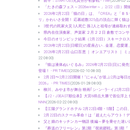
前半：STARTOの兄貴分が初参戦 - TVer
(2026-02-22
「たきの森フェス～2026winter～」2/22（日）開
2026年2月22日「猫の日」は、『CREA』と「
リ」かわいさ全開！ 応募総数325点の頂点に輝く猫は――!
3世代の民家火災3人死亡 孫2人と祖母が連絡取れず 千
県内在住演奏家、声楽家 ２月２２日 倉敷でコンサー
今日のオリンピック結果（2月22日）スキークロス
2026年2月22日(日曜日)の星座占い…金運、恋愛
2026年2月22日 山口百恵 ｜ オンエアリスト ｜
22 08:00)
『猫は液体ぬいぐるみ』2026年2月22日(日)に
登場！ - PR TIMES
(2026-02-10 08:00)
2月2日〜2月22日開催！“にゃん”が並ぶ2月は毎日が「
2026』 - PR TIMES
(2026-01-28 08:00)
柳川、みやま市が舞台 映画｢シ･ン･ラ･イ｣2月22
【J2・J3EAST順位表】大宮6得点大勝で首位浮上 
NNN
(2026-02-22 08:00)
【江陽グランドホテル 2月22日4階・5階】この日、
2月22日のスクール革命！は「超えたらアウト！デッドライ
父と娘のキッチンカー物語 後編～夢を乗せた迷い道～ 
『葬送のフリーレン』第2期『呪術廻戦』第3期『【