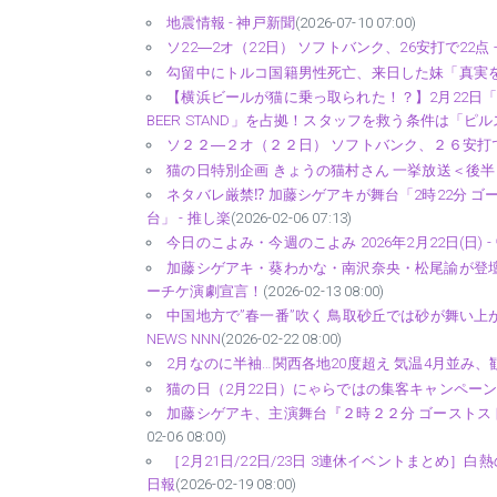
地震情報 - 神戸新聞
(2026-07-10 07:00)
ソ22―2オ（22日） ソフトバンク、26安打で22点 - 47
勾留中にトルコ国籍男性死亡、来日した妹「真実を」家
【横浜ビールが猫に乗っ取られた！？】2月22日「
BEER STAND」を占拠！スタッフを救う条件は「ピルスニ
ソ２２―２オ（２２日） ソフトバンク、２６安打で
猫の日特別企画 きょうの猫村さん 一挙放送＜後半＞ 主演：松
ネタバレ厳禁⁉ 加藤シゲアキが舞台「2時22分
台」 - 推し楽
(2026-02-06 07:13)
今日のこよみ・今週のこよみ 2026年2月22日(日) 
加藤シゲアキ・葵わかな・南沢奈央・松尾諭が登壇！
ーチケ演劇宣言！
(2026-02-13 08:00)
中国地方で”春一番”吹く 鳥取砂丘では砂が舞い上が
NEWS NNN
(2026-02-22 08:00)
2月なのに半袖…関西各地20度超え 気温4月並み、観
猫の日（2月22日）にゃらではの集客キャンペーン・イ
加藤シゲアキ、主演舞台『２時２２分 ゴーストスト
02-06 08:00)
［2月21日/22日/23日 3連休イベントまとめ
日報
(2026-02-19 08:00)