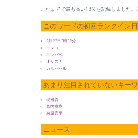
これまでで最も高い18位を記録しました。 
このワードの初回ランクイン日 2
2月22日2時22分
エンコ
エンバペ
オサスナ
カルバハル
あまり注目されていないキー
梶裕貴
森内寛樹
森原康平
ニュース