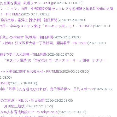
を実施 - 鉄道ファン・railf.jp
(2026-02-17 08:00)
ャン・ニャン」の日！中部国際空港セントレアを忍者隊と地元常滑市の人気
PR TIMES
(2026-02-13 08:00)
行突破」案浮上 [東京都] - 朝日新聞
(2026-02-23 08:00)
日～ 今年もＢＳテレ東は「ＢＳキャッ東」に！ - PR TIMES
(2026-01-28
とのPK制す [茨城県] - 朝日新聞
(2026-02-23 08:00)
称）江東区新大橋一丁目計画」開発着手 - PR TIMES
(2026-03-31
設で受け入れ調整 - 朝日新聞
(2026-03-25 07:00)
“ネタバレ厳禁”の「2時22分 ゴーストストーリー」開幕 - ナタリー
レット発売に関するお知らせ - PR TIMES
(2026-02-09 08:00)
2 08:00)
IMES
(2026-02-18 08:00)
制点「和季くんを超えなければ」定位置確保へ - 日刊スポーツ
(2026-02-22
の立憲系・岡田氏 - 朝日新聞
(2026-02-22 08:00)
 - 月刊陸上競技
(2026-02-22 00:29)
成施設ＳＰ - tv-tokyo.co.jp
(2026-02-22 08:00)