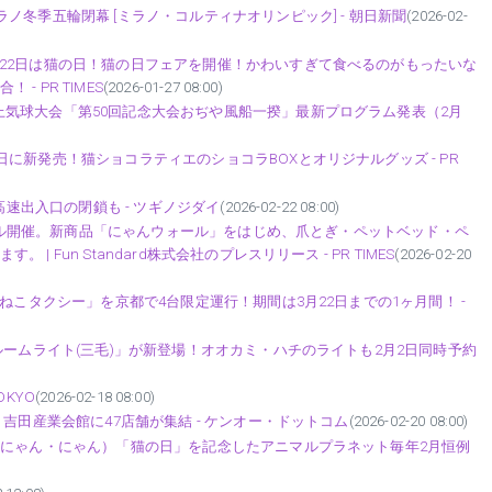
ノ冬季五輪閉幕 [ミラノ・コルティナオリンピック] - 朝日新聞
(2026-02-
22日は猫の日！猫の日フェアを開催！かわいすぎて食べるのがもったいな
 PR TIMES
(2026-01-27 08:00)
気球大会「第50回記念大会おぢや風船一揆」最新プログラム発表（2月
に新発売！猫ショコラティエのショコラBOXとオリジナルグッズ - PR
高速出入口の閉鎖も - ツギノジダイ
(2026-02-22 08:00)
Fセール開催。新商品「にゃんウォール」をはじめ、爪とぎ・ペットベッド・ペ
Fun Standard株式会社のプレスリリース - PR TIMES
(2026-02-20
ねこタクシー」を京都で4台限定運行！期間は3月22日までの1ヶ月間！ -
ルームライト(三毛)」が新登場！オオカミ・ハチのライトも2月2日同時予約
OKYO
(2026-02-18 08:00)
吉田産業会館に47店舗が集結 - ケンオー・ドットコム
(2026-02-20 08:00)
・にゃん・にゃん）「猫の日」を記念したアニマルプラネット毎年2月恒例