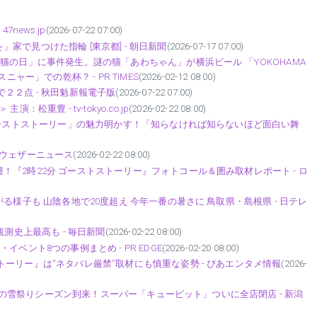
news.jp
(2026-07-22 07:00)
で見つけた指輪 [東京都] - 朝日新聞
(2026-07-17 07:00)
猫の日」に事件発生。謎の猫「あわちゃん」が横浜ビール 「YOKOHAMA
ャー」での乾杯？ - PR TIMES
(2026-02-12 08:00)
２２点 - 秋田魁新報電子版
(2026-07-22 07:00)
重豊 - tv-tokyo.co.jp
(2026-02-22 08:00)
 ゴーストストーリー」の魅力明かす！「知らなければ知らないほど面白い舞
- ウェザーニュース
(2026-02-22 08:00)
『2時22分 ゴーストストーリー』フォトコール＆囲み取材レポート - ロ
る様子も 山陰各地で20度超え 今年一番の暑さに 鳥取県・島根県 - 日テレ
測史上最高も - 毎日新聞
(2026-02-22 08:00)
ベント8つの事例まとめ - PR EDGE
(2026-02-20 08:00)
ーリー』は“ネタバレ厳禁”取材にも慎重な姿勢 - ぴあエンタメ情報
(2026-
］白熱の雪祭りシーズン到来！スーパー「キューピット」ついに全店閉店 - 新潟