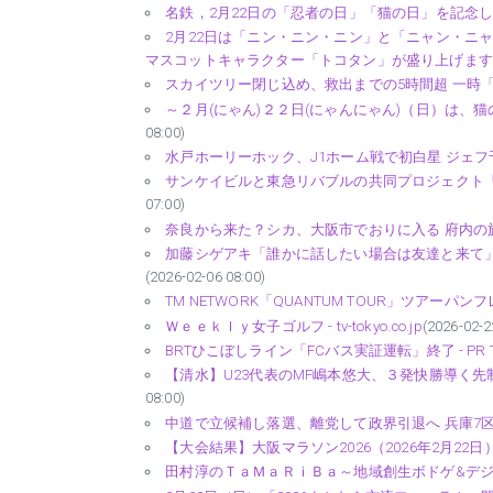
名鉄，2月22日の「忍者の日」「猫の日」を記念した企画
2月22日は「ニン・ニン・ニン」と「ニャン・ニ
マスコットキャラクター「トコタン」が盛り上げます！ - 
スカイツリー閉じ込め、救出までの5時間超 一時「強
～２月(にゃん)２２日(にゃんにゃん)（日）は、猫の
08:00)
水戸ホーリーホック、J1ホーム戦で初白星 ジェフ千葉
サンケイビルと東急リバブルの共同プロジェクト「（仮
07:00)
奈良から来た？シカ、大阪市でおりに入る 府内の施
加藤シゲアキ「誰かに話したい場合は友達と来て」、
(2026-02-06 08:00)
TM NETWORK「QUANTUM TOUR」ツアーパンフ
Ｗｅｅｋｌｙ女子ゴルフ - tv-tokyo.co.jp
(2026-02-2
BRTひこぼしライン「FCバス実証運転」終了 - PR T
【清水】U23代表のMF嶋本悠大、３発快勝導く先
08:00)
中道で立候補し落選、離党して政界引退へ 兵庫7区
【大会結果】大阪マラソン2026（2026年2月22日）
田村淳のＴａＭａＲｉＢａ～地域創生ボドゲ&デジタル人材育