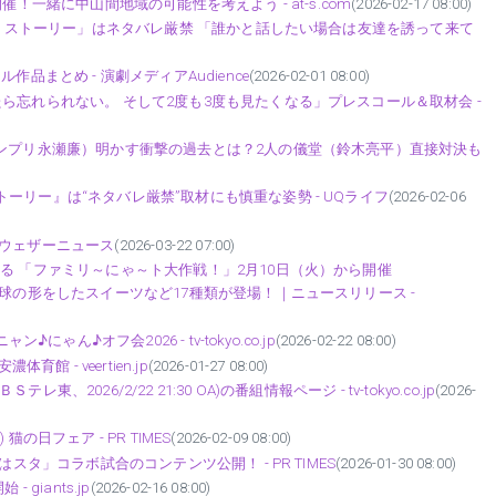
！一緒に中山間地域の可能性を考えよう - at-s.com
(2026-02-17 08:00)
ーストストーリー」はネタバレ厳禁 「誰かと話したい場合は友達を誘って来て
品まとめ - 演劇メディアAudience
(2026-02-01 08:00)
ら忘れられない。 そして2度も3度も見たくなる」プレスコール＆取材会 -
キンプリ永瀬廉）明かす衝撃の過去とは？2人の儀堂（鈴木亮平）直接対決も
ーリー』は“ネタバレ厳禁”取材にも慎重な姿勢 - UQライフ
(2026-02-06
- ウェザーニュース
(2026-03-22 07:00)
る 「ファミリ～にゃ～ト大作戦！」2月10日（火）から開催
肉球の形をしたスイーツなど17種類が登場！｜ニュースリリース -
ゃん♪オフ会2026 - tv-tokyo.co.jp
(2026-02-22 08:00)
館 - veertien.jp
(2026-01-27 08:00)
026/2/22 21:30 OA)の番組情報ページ - tv-tokyo.co.jp
(2026-
の日フェア - PR TIMES
(2026-02-09 08:00)
スタ」コラボ試合のコンテンツ公開！ - PR TIMES
(2026-01-30 08:00)
giants.jp
(2026-02-16 08:00)