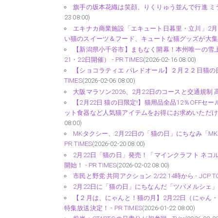
旗手の坂本花織は笑顔、りくりゅう並んで行進 ミラ
23 08:00)
エキナカ商業施設「エキュート日暮里・立川」2月
い猫のスイーツ＆フード、キュートな猫グッズが大集合！ -
【新潟県小千谷市】まもなく開幕！本州唯一の雪上
21・22日開催） - PR TIMES
(2026-02-16 08:00)
【ショコラティエ パレドオール】２月２２日猫の日
TIMES
(2026-02-06 08:00)
大阪マラソン2026、2月22日のコースと交通規制 
【2月22日 猫の日限定!】猫用品全品12％OF
ット食器など人気猫アイテムをお得にお求めいただけます。 | 
08:00)
MKタクシー、2月22日の「猫の日」にちなみ「MK
PR TIMES
(2026-02-20 08:00)
2月22日「猫の日」発売！「マインクラフト ネコ
開始！ - PR TIMES
(2026-02-02 08:00)
市民と野党 共同アクション 2/22 14時から - JCP T
2月22日に「猫の日」にちなんだ「ツバメルシェ」 
【２月は、にゃんと！猫の月】2月22日（にゃん
特集放送決定！ - PR TIMES
(2026-01-22 08:00)