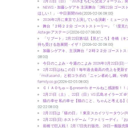
2月22日（日）「2026まちむら交流フォーラム」開催
NEWS・加藤シゲアキ 主演舞台「2時22分 ゴ
ほしい！」 - 中日新聞Web
(2026-02-06 08:00)
2026年2月に東京で上演している演劇・ミュージカル作
舞台『２時２２分 ゴーストストーリー』「1度見た
Astage-アステージ
(2026-02-07 08:00)
「リブート」2月22日第5話【見どころ】冬橋（
待ち受ける急展開 - イザ！
(2026-02-20 08:00)
加藤シゲアキ、主演舞台『２時２２分 ゴーストスト
08:00)
今日のこよみ・今週のこよみ 2026年3月22日(日) 
2月22日はねこの日！毎年過去最高の売上を更新す
「mofusand」と初コラボの「ニャン者めし鋼」や
family.co.jp
(2026-02-05 08:00)
ＣＩＡＯちゅ～るpresents オールねこ感謝祭！！ニャン♪に
2月21日（土）、22日（日）VS 広島オイラーズ ＠安濃体育
猫の幸せ 私の幸せ【猫のこと、ちゃんと考える】(ＢＳテレ東、2
02-22 08:00)
2月22日は「猫の日」！東京スカイツリータウン(R) 猫
2月22日(日) ホストゲーム『ファミリーデイ』「おは
前橋で巨人戦！ 2月17日先行販売、28日一般販売開始 - 