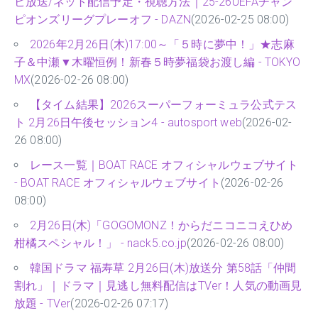
ビ放送/ネット配信予定・視聴方法｜25-26UEFAチャン
ピオンズリーグプレーオフ - DAZN
(2026-02-25 08:00)
2026年2月26日(木)17:00～「５時に夢中！」★志麻
子＆中瀬▼木曜恒例！新春５時夢福袋お渡し編 - TOKYO
MX
(2026-02-26 08:00)
【タイム結果】2026スーパーフォーミュラ公式テス
ト 2月26日午後セッション4 - autosport web
(2026-02-
26 08:00)
レース一覧｜BOAT RACE オフィシャルウェブサイト
- BOAT RACE オフィシャルウェブサイト
(2026-02-26
08:00)
2月26日(木)「GOGOMONZ！からだニコニコえひめ
柑橘スペシャル！」 - nack5.co.jp
(2026-02-26 08:00)
韓国ドラマ 福寿草 2月26日(木)放送分 第58話「仲間
割れ」｜ドラマ｜見逃し無料配信はTVer！人気の動画見
放題 - TVer
(2026-02-26 07:17)