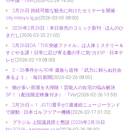
vs中国 - TVer
(2026-02-24 14:30)
2月26日 持続可能な観光に向けたセミナーを開催 -
city.mitoyo.lg.jp
(2026-03-05 08:00)
2026年2月26日：本日発売のコミック新刊 - ほんのひ
きだし
(2026-02-25 21:05)
2月26日OA「THE突破ファイル」は人体ミステリー＆
すぐやる課！日常に忍び寄る魔の手に気づけSP - 日本テ
レビ
(2026-02-19 08:00)
2・26事件から90年 遺族ら追悼 「武力に頼らぬ社会
来るよう」 - 毎日新聞
(2026-02-26 08:00)
物が多い部屋を大掃除！芸能人の自宅の悩み解決
SP！（配信限定映像付き） - TVer
(2026-02-26 13:59)
2月26日～！ JGTO選手が2週連続ニュージーランド
で躍動 - 日本ゴルフツアー機構
(2026-02-17 01:32)
ブラジル 上院議員団と懇談 (2026年2月26日
No.3719) - keidanren.or.jp
(2026-02-26 08:00)