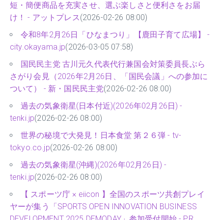
短・簡便商品を充実させ、選ぶ楽しさと便利さをお届
け！ - アットプレス
(2026-02-26 08:00)
令和8年2月26日「ひなまつり」【鹿田子育て広場】 -
city.okayama.jp
(2026-03-05 07:58)
国民民主党 古川元久代表代行兼国会対策委員長ぶら
さがり会見（2026年2月26日、「国民会議」への参加に
ついて） - 新・国民民主党
(2026-02-26 08:00)
過去の気象衛星(日本付近)(2026年02月26日) -
tenki.jp
(2026-02-26 08:00)
世界の秘境で大発見！日本食堂 第２６弾 - tv-
tokyo.co.jp
(2026-02-26 08:00)
過去の気象衛星(沖縄)(2026年02月26日) -
tenki.jp
(2026-02-26 08:00)
【 スポーツ庁 × eiicon 】全国のスポーツ共創プレイ
ヤーが集う「SPORTS OPEN INNOVATION BUSINESS
DEVELOPMENT 2025 DEMODAY」参加受付開始 - PR