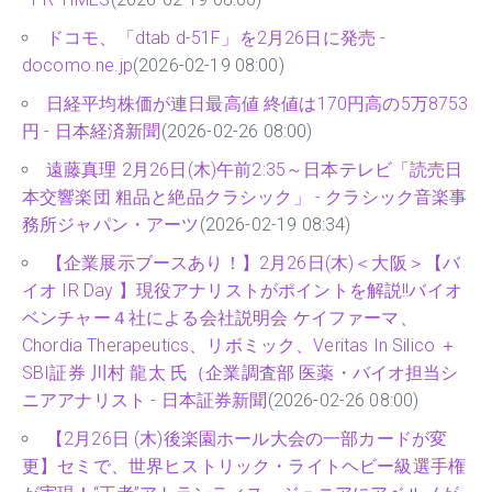
ドコモ、「dtab d-51F」を2月26日に発売 -
docomo.ne.jp
(2026-02-19 08:00)
日経平均株価が連日最高値 終値は170円高の5万8753
円 - 日本経済新聞
(2026-02-26 08:00)
遠藤真理 2月26日(木)午前2:35～日本テレビ「読売日
本交響楽団 粗品と絶品クラシック」 - クラシック音楽事
務所ジャパン・アーツ
(2026-02-19 08:34)
【企業展示ブースあり！】2月26日(木)＜大阪＞【バ
イオ IR Day 】現役アナリストがポイントを解説!!バイオ
ベンチャー４社による会社説明会 ケイファーマ、
Chordia Therapeutics、リボミック、Veritas In Silico ＋
SBI証券 川村 龍太 氏（企業調査部 医薬・バイオ担当シ
ニアアナリスト - 日本証券新聞
(2026-02-26 08:00)
【2月26日 (木)後楽園ホール大会の一部カードが変
更】セミで、世界ヒストリック・ライトヘビー級選手権