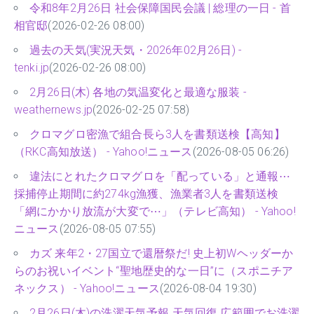
令和8年2月26日 社会保障国民会議 | 総理の一日 - 首
相官邸
(2026-02-26 08:00)
過去の天気(実況天気・2026年02月26日) -
tenki.jp
(2026-02-26 08:00)
2月26日(木) 各地の気温変化と最適な服装 -
weathernews.jp
(2026-02-25 07:58)
クロマグロ密漁で組合長ら3人を書類送検【高知】
（RKC高知放送） - Yahoo!ニュース
(2026-08-05 06:26)
違法にとれたクロマグロを「配っている」と通報⋯
採捕停止期間に約274kg漁獲、漁業者3人を書類送検
「網にかかり放流が大変で⋯」（テレビ高知） - Yahoo!
ニュース
(2026-08-05 07:55)
カズ 来年2・27国立で還暦祭だ! 史上初Wヘッダーか
らのお祝いイベント“聖地歴史的な一日”に（スポニチア
ネックス） - Yahoo!ニュース
(2026-08-04 19:30)
2月26日(木)の洗濯天気予報 天気回復 広範囲でお洗濯