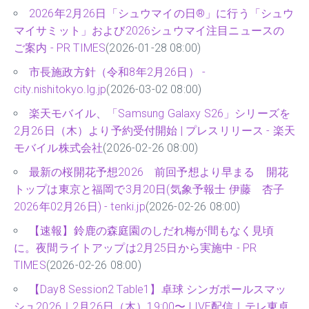
2026年2月26日「シュウマイの日®」に行う「シュウ
マイサミット」および2026シュウマイ注目ニュースの
ご案内 - PR TIMES
(2026-01-28 08:00)
市長施政方針（令和8年2月26日） -
city.nishitokyo.lg.jp
(2026-03-02 08:00)
楽天モバイル、「Samsung Galaxy S26」シリーズを
2月26日（木）より予約受付開始 | プレスリリース - 楽天
モバイル株式会社
(2026-02-26 08:00)
最新の桜開花予想2026 前回予想より早まる 開花
トップは東京と福岡で3月20日(気象予報士 伊藤 杏子
2026年02月26日) - tenki.jp
(2026-02-26 08:00)
【速報】鈴鹿の森庭園のしだれ梅が間もなく見頃
に。夜間ライトアップは2月25日から実施中 - PR
TIMES
(2026-02-26 08:00)
【Day8 Session2 Table1】卓球 シンガポールスマッ
シュ2026｜2月26日（木）19:00〜 LIVE配信｜テレ東卓