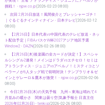
が実現！“王者”アトランティス・ジュニアにアベルノが
挑戦！ - njpw.co.jp
(2026-02-23 08:00)
次回 2月26日放送！風間俊介とプレッシャーゴチ！
｜ぐるぐるナインティナイン - 日本テレビ
(2026-02-12
08:00)
【2月26日】日本代表vs中国代表のテレビ放送・ネッ
ト配信予定｜FIBAバスケW杯2027アジア地区予選
Window2 - DAZN
(2026-02-26 08:00)
【2月26日(木)後楽園の全カードが決定！】スペシャ
ルシングル2連発！メインはドラダvsエチセロ！セミは
アトランティス・ジュニアvsアベルノ！ミスティコとソ
ベラーノが6人タッグ戦で前哨対決！テンプラリオ＆ゼ
インとゲレーロ＆鷹木が激突！ - njpw.co.jp
(2026-02-06
08:00)
今日2月26日(木)の天気予報 九州～東海は晴れて4
月並みの暖かさ 関東は曇り空(気象予報士 日直主任
2026年02月26日) - tenki.jp
(2026-02-26 08:00)