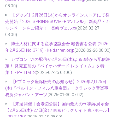
08:00)
【グッズ】2月26日(木)からオンラインストアにて発
売開始「2026 SPRING/SUMMERアパレル」 新商品・キ
ャンペーンをご紹介！ - 長崎ヴェルカ
(2026-02-27
08:00)
博士人材に関する産学協議会合 報告書を公表 (2026
年2月26日 No.3719) - keidanren.or.jp
(2026-02-26 08:00)
カプコンTV!!の配信が2月26日(木)よる8時から配信決
定！ 発売直前の『バイオハザード レクイエム』を特
集！ - PR TIMES
(2026-02-25 08:00)
【Pブロック座席販売のお知らせ】2026年2月26日
(木)『ベルリン・フィル八重奏団』 - クラシック音楽事
務所ジャパン・アーツ
(2026-01-30 07:02)
【来週開催｜会場図公開】国内最大のEC業界展示会
【2月26日(木)-27日(金) / 東京ビッグサイト 東7ホール】
- PR TIMES
(2026-02-19 08:00)