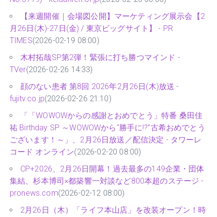
【来週開催｜会場図公開】マーケティング展示会【2
月26日(木)-27日(金) / 東京ビッグサイト】 - PR
TIMES
(2026-02-19 08:00)
木村拓哉SP第2弾！緊張に打ち勝つマインド -
TVer
(2026-02-26 14:33)
顔のない患者 第8回 2026年2月26日(木)放送 -
fujitv.co.jp
(2026-02-26 21:10)
「「WOWOWからの感謝とおめでとう」特番 桑田佳
祐 Birthday SP ～WOWOWから“勝手に!?”古希おめでとう
ございます！～」、2月26日放送／配信決定 - タワーレ
コード オンライン
(2026-02-20 08:00)
CP+2026、2月26日開幕！過去最多の149企業・団体
集結、杉本博司×都築響一対談など800本超のステージ -
pronews.com
(2026-02-12 08:00)
2月26日（木）「ライフ本山店」を改装オープン！時