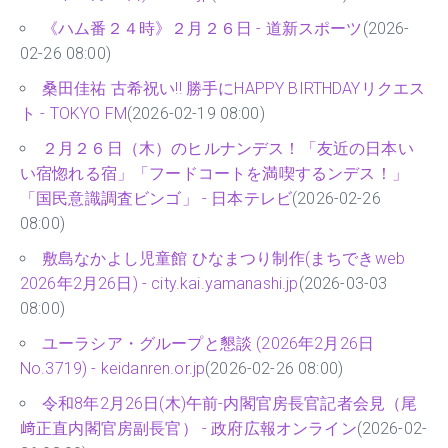
《ハム番２４時》２月２６日 - 道新スポーツ
(2026-
02-26 08:00)
桑田佳祐 古希祝い!! 勝手にHAPPY BIRTHDAYリクエス
ト - TOKYO FM
(2026-02-19 08:00)
２月２６日（木）のヒルナンデス！「友近の日本い
い宿惚れる宿」「フードコートを満喫するンデス！」
「国民意識調査ビンゴ」 - 日本テレビ
(2026-02-26
08:00)
敷島なかよし児童館 ひなまつり制作(まちできweb
2026年2月26日) - city.kai.yamanashi.jp
(2026-03-03
08:00)
ユーラシア・グループと懇談 (2026年2月26日
No.3719) - keidanren.or.jp
(2026-02-26 08:00)
令和8年2月26日(木)午前-内閣官房長官記者会見（尾
﨑正直内閣官房副長官） - 政府広報オンライン
(2026-02-