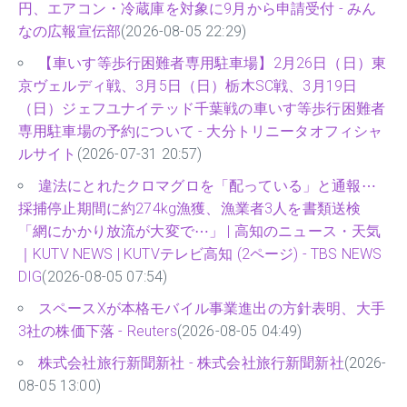
円、エアコン・冷蔵庫を対象に9月から申請受付 - みん
なの広報宣伝部
(2026-08-05 22:29)
【車いす等歩行困難者専用駐車場】2月26日（日）東
京ヴェルディ戦、3月5日（日）栃木SC戦、3月19日
（日）ジェフユナイテッド千葉戦の車いす等歩行困難者
専用駐車場の予約について - 大分トリニータオフィシャ
ルサイト
(2026-07-31 20:57)
違法にとれたクロマグロを「配っている」と通報⋯
採捕停止期間に約274kg漁獲、漁業者3人を書類送検
「網にかかり放流が大変で⋯」 | 高知のニュース・天気
｜KUTV NEWS | KUTVテレビ高知 (2ページ) - TBS NEWS
DIG
(2026-08-05 07:54)
スペースXが本格モバイル事業進出の方針表明、大手
3社の株価下落 - Reuters
(2026-08-05 04:49)
株式会社旅行新聞新社 - 株式会社旅行新聞新社
(2026-
08-05 13:00)