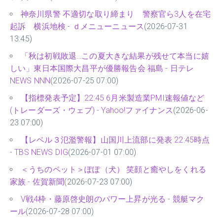
神奈川県警 不適切な取り締まり 警察官ら3人を在宅
起訴 横浜地検 - ｄメニューニュース
(2026-07-31
13:45)
「秋は初戦敗退…この夏大きな結果が残せて本当に嬉
しい」東日本国際大昌平が優勝報告会 福島 - 日テレ
NEWS NNN
(2026-07-25 07:00)
【指標発表予定】22:45 6月米製造業PMI速報値など
(トレーダーズ・ウェブ) - Yahoo!ファイナンス
(2026-06-
23 07:00)
【レベル３氾濫警報】山国川上流部に発表 22:45時点
- TBS NEWS DIG
(2026-07-01 07:00)
＜うちのペット＞ぽぽ（犬） 笑顔と癒やしをくれる
家族 - 佐賀新聞
(2026-07-23 07:00)
V戦4枠・藤原啓史朗のパワー上昇が光る - 競艇マク
ール
(2026-07-28 07:00)