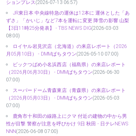
ションプレス
(2026-07-13 06:57)
JR東日本 中央線特急の運休は12本に 運休とした「あ
ずさ」「かいじ」など7本を運転に変更 降雪の影響 山梨
【3日11時25分発表】 - TBS NEWS DIG
(2026-03-03
08:00)
ロイヤル岩見沢店（北海道）の来店レポート（2026
月05月10日） - DMMぱちタウン
(2026-05-10 07:00)
ビックつばめ小名浜西店（福島県）の来店レポート
（2026月06月30日） - DMMぱちタウン
(2026-06-30
07:00)
スーパードーム青森東店（青森県）の来店レポート
（2026月05月03日） - DMMぱちタウン
(2026-05-03
07:00)
鹿角市十和田の線路上にクマ 付近の建物の中から男
性が目撃 警察が注意を呼びかけ 9日 秋田 - 日テレNEWS
NNN
(2026-06-08 07:00)