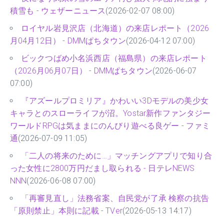
積雪も - ウェザーニュース
(2026-02-07 08:00)
ロイヤル岩見沢店（北海道）の来店レポート（2026
月04月12日） - DMMぱちタウン
(2026-04-12 07:00)
ビックつばめ小名浜西店（福島県）の来店レポート
（2026月06月07日） - DMMぱちタウン
(2026-06-07
07:00)
『アズールプロミリア』かわいい3Dモデルの美少女
キャラとのスローライフが沼。Yostar新作ファンタジー
ワールドRPGは気ままにのんびり遊べる良ゲー - ファミ
通
(2026-07-09 11:05)
「二人の将来のために…」マッチングアプリで知り合
った女性に2800万円だまし取られる - 日テレNEWS
NNN
(2026-06-08 07:00)
「再審見直し」法務省案、自民党が了承 検察の抗告
「原則禁止」本則に記載 - TVer
(2026-05-13 14:17)