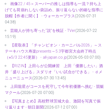
画像22 / 45＞スーパーの推しは指導も一流？持ち上
げても荷崩れしない袋詰め、振り返らない的確な指導に
脱帽【作者に聞く】 - ウォーカープラス
(2026-07-31
04:38)
芸能人が持ち寄った“説”を検証 - TVer
(2026-07-22
15:19)
【星取表】「チャンピオン・カーニバル2026」～ス
テーキハウス寿楽presents～5.3宇都宮大会終了時点
（※5/3 22:45更新） - all-japan.co.jp
(2026-05-03 07:00)
【RIZIN】上田らが公開練習 上田「優勝したい」酒
井「盛り上げる」スダリオ「いい試合ができる」 - ｄメ
ニューニュース
(2026-07-30 13:45)
上田龍星がコースを死守して今年初優勝へ挑む - 競艇
マクール
(2026-07-20 07:00)
【写真まとめ】高校野球茨城大会、激闘を写真で振
り返ります - 朝日新聞
(2026-07-12 07:00)