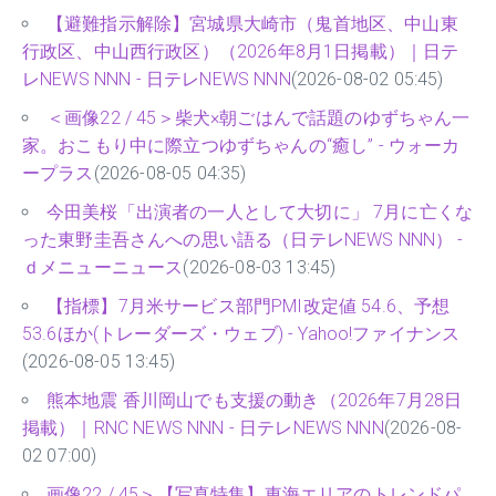
【避難指示解除】宮城県大崎市（鬼首地区、中山東
行政区、中山西行政区）（2026年8月1日掲載）｜日テ
レNEWS NNN - 日テレNEWS NNN
(2026-08-02 05:45)
＜画像22 / 45＞柴犬×朝ごはんで話題のゆずちゃん一
家。おこもり中に際立つゆずちゃんの“癒し” - ウォーカ
ープラス
(2026-08-05 04:35)
今田美桜「出演者の一人として大切に」 7月に亡くな
った東野圭吾さんへの思い語る（日テレNEWS NNN） -
ｄメニューニュース
(2026-08-03 13:45)
【指標】7月米サービス部門PMI改定値 54.6、予想
53.6ほか(トレーダーズ・ウェブ) - Yahoo!ファイナンス
(2026-08-05 13:45)
熊本地震 香川岡山でも支援の動き（2026年7月28日
掲載）｜RNC NEWS NNN - 日テレNEWS NNN
(2026-08-
02 07:00)
画像22 / 45＞【写真特集】東海エリアのトレンドパ