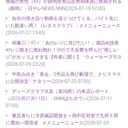
無職の男性（84）が静岡県警山岳救助隊員に救助される
（静岡） - 日テレNEWS NNN
(2026-07-19 07:00)
自作の弾き語り動画を送りつけてくる、バイト先に
いた勘違い男！（レタスクラブ） - ｄメニューニュース
(2026-07-27 13:45)
画像22 / 45＞「あのレジに並びたい！」袋詰め技術
やレジ捌きに惚れ惚れ！SNSで大反響を呼んだ"推しレ
ジ"がカッコよすぎる【作者に聞く】 - ウォーカープラス
(2026-07-29 23:29)
中島みゆき「夜会」3作品を再び劇場で、クリスマス
に公開決定 - ナタリー
(2026-07-25 07:00)
ディーズクラブ水原（新潟県）の来店レポート
（2026月07月11日） - DMMぱちタウン
(2026-07-11
07:00)
被災者らに冷房施設開放を＝熱中症対策で九州５県
に通知―環境省 - ｄメニューニュース
(2026-07-29