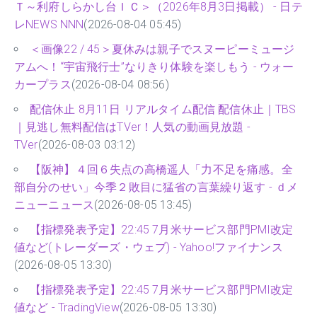
Ｔ～利府しらかし台ＩＣ＞（2026年8月3日掲載） - 日テ
レNEWS NNN
(2026-08-04 05:45)
＜画像22 / 45＞夏休みは親子でスヌーピーミュージ
アムへ！“宇宙飛行士”なりきり体験を楽しもう - ウォー
カープラス
(2026-08-04 08:56)
配信休止 8月11日 リアルタイム配信 配信休止｜TBS
｜見逃し無料配信はTVer！人気の動画見放題 -
TVer
(2026-08-03 03:12)
【阪神】４回６失点の高橋遥人「力不足を痛感。全
部自分のせい」今季２敗目に猛省の言葉繰り返す - ｄメ
ニューニュース
(2026-08-05 13:45)
【指標発表予定】22:45 7月米サービス部門PMI改定
値など(トレーダーズ・ウェブ) - Yahoo!ファイナンス
(2026-08-05 13:30)
【指標発表予定】22:45 7月米サービス部門PMI改定
値など - TradingView
(2026-08-05 13:30)