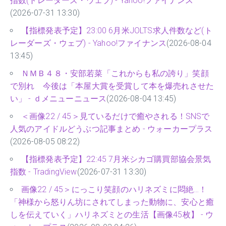
指数(トレーダーズ・ウェブ) - Yahoo!ファイナンス
(2026-07-31 13:30)
【指標発表予定】23:00 6月米JOLTS求人件数など(ト
レーダーズ・ウェブ) - Yahoo!ファイナンス
(2026-08-04
13:45)
ＮＭＢ４８・安部若菜「これからも私の誇り」笑顔
で別れ 今後は「本屋大賞を受賞して本を爆売れさせた
い」 - ｄメニューニュース
(2026-08-04 13:45)
＜画像22 / 45＞見ているだけで癒やされる！SNSで
人気のアイドルどうぶつ記事まとめ - ウォーカープラス
(2026-08-05 08:22)
【指標発表予定】22:45 7月米シカゴ購買部協会景気
指数 - TradingView
(2026-07-31 13:30)
画像22 / 45＞にっこり笑顔のハリネズミに悶絶…！
「神様から怒りん坊にされてしまった動物に、安心と癒
しを伝えていく」ハリネズミとの生活【画像45枚】 - ウ