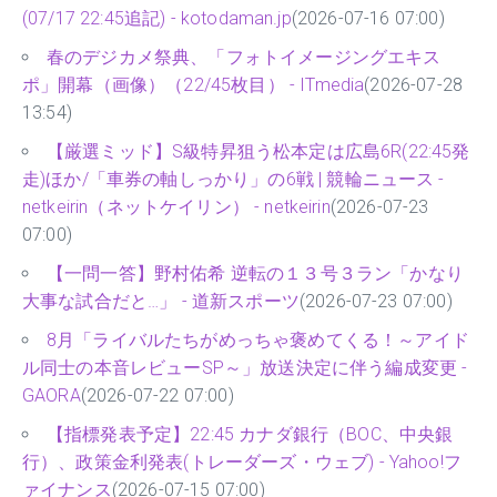
(07/17 22:45追記) - kotodaman.jp
(2026-07-16 07:00)
春のデジカメ祭典、「フォトイメージングエキス
ポ」開幕（画像）（22/45枚目） - ITmedia
(2026-07-28
13:54)
【厳選ミッド】S級特昇狙う松本定は広島6R(22:45発
走)ほか/「車券の軸しっかり」の6戦 | 競輪ニュース -
netkeirin（ネットケイリン） - netkeirin
(2026-07-23
07:00)
【一問一答】野村佑希 逆転の１３号３ラン「かなり
大事な試合だと…」 - 道新スポーツ
(2026-07-23 07:00)
8月「ライバルたちがめっちゃ褒めてくる！～アイド
ル同士の本音レビューSP～」放送決定に伴う編成変更 -
GAORA
(2026-07-22 07:00)
【指標発表予定】22:45 カナダ銀行（BOC、中央銀
行）、政策金利発表(トレーダーズ・ウェブ) - Yahoo!フ
ァイナンス
(2026-07-15 07:00)