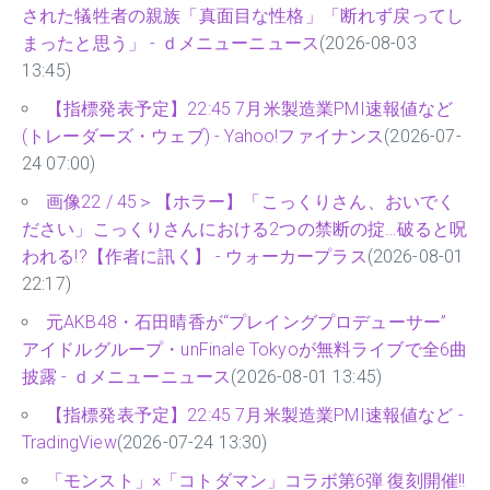
された犠牲者の親族「真面目な性格」「断れず戻ってし
まったと思う」 - ｄメニューニュース
(2026-08-03
13:45)
【指標発表予定】22:45 7月米製造業PMI速報値など
(トレーダーズ・ウェブ) - Yahoo!ファイナンス
(2026-07-
24 07:00)
画像22 / 45＞【ホラー】「こっくりさん、おいでく
ださい」こっくりさんにおける2つの禁断の掟…破ると呪
われる!?【作者に訊く】 - ウォーカープラス
(2026-08-01
22:17)
元AKB48・石田晴香が“プレイングプロデューサー”
アイドルグループ・unFinale Tokyoが無料ライブで全6曲
披露 - ｄメニューニュース
(2026-08-01 13:45)
【指標発表予定】22:45 7月米製造業PMI速報値など -
TradingView
(2026-07-24 13:30)
「モンスト」×「コトダマン」コラボ第6弾 復刻開催!!