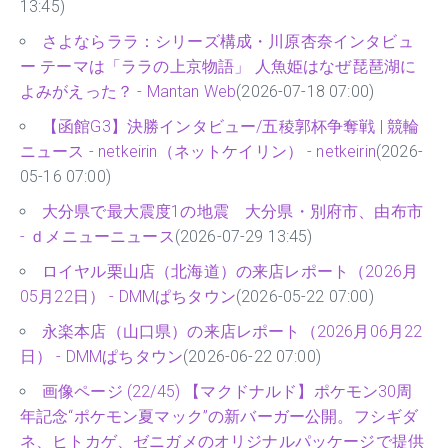
13:45)
さよならララ：シリーズ構成・川原杏奈インタビュ
ー テーマは「ララの上京物語」 人魚姫はなぜ琵琶湖に
よみがえった？ - Mantan Web
(2026-07-18 07:00)
【函館G3】決勝インタビュー/五稜郭杯争奪戦 | 競輪
ニュース - netkeirin（ネットケイリン） - netkeirin
(2026-
05-16 07:00)
大分県で最大震度1の地震 大分県・別府市、由布市
- ｄメニューニュース
(2026-07-29 13:45)
ロイヤル栗山店（北海道）の来店レポート（2026月
05月22日） - DMMぱちタウン
(2026-05-22 07:00)
永楽本店（山口県）の来店レポート（2026月06月22
日） - DMMぱちタウン
(2026-06-22 07:00)
画像ページ (22/45) 【マクドナルド】ポケモン30周
年記念“ポケモン夏マック”の新バーガー公開。フシギダ
ネ、ヒトカゲ、ゼニガメのオリジナルパッケージで提供