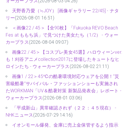
ォーカープラス
(2026-08-03 04:26)
天野香乃愛（≒JOY） [画像ギャラリー 22/45] - ナタ
リー
(2026-08-01 16:51)
＜画像22 / 45＞【全90枚】「Fukuoka REVO Beach
Fes at ももち浜」で見つけた美女たち（1/2） - ウォー
カープラス
(2026-08-04 09:07)
画像22 / 45＞【コスプレ美女45選】ハロウィーンver.
も！刈谷アニメcollection2017に登場したキュートなヒ
ロインたち - ウォーカープラス
(2026-08-02 21:11)
画像1 / 22＞45℃の酷暑環境対応ウェアを公開！“災
害級酷暑”サバイバル・ファッションショーも実施され
たWORKMAN「UV＆酷暑対策 新製品発表会」レポート -
ウォーカープラス
(2026-08-01 03:06)
「平成新山」異常確認されず（２２：４５現在） -
NHKニュース
(2026-07-29 14:16)
イオンモール爆発、金庫に売上金保管するよう指示