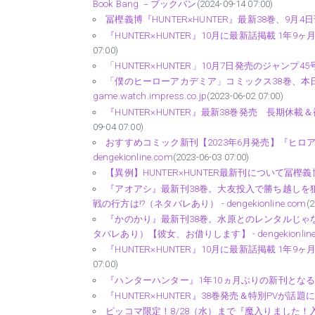
Book Bang －ブックバン
(2024-09-14 07:00)
冨樫義博『HUNTER×HUNTER』最新38巻、9月4日刊
『HUNTER×HUNTER』10月に最新話掲載 1年
07:00)
「HUNTER×HUNTER」10月7日発売のジャンプ4
「僕のヒーローアカデミア」コミックス38巻、本日
game.watch.impress.co.jp
(2023-06-02 07:00)
『HUNTER×HUNTER』最新38巻発売 長期
09-04 07:00)
おすすめコミック新刊【2023年6月発売】『ヒロア
dengekionline.com
(2023-06-03 07:00)
【異例】HUNTER×HUNTER最新刊について冨樫
『アオアシ』最新刊38巻。大友投入で勝ち越しを
戦の行方は!?（ネタバレあり） - dengekionline.com
(2
『かのかり』最新刊38巻。水原とのレンタルじ
タバレあり）【彼女、お借りします】 - dengekionline
『HUNTER×HUNTER』10月に最新話掲載 1年
07:00)
『ハンターハンター』1年10ヵ月ぶりの新刊となる38
『HUNTER×HUNTER』38巻発売＆特別PVが話
ピッコマ限定！8/28（水）まで『魔入りました！