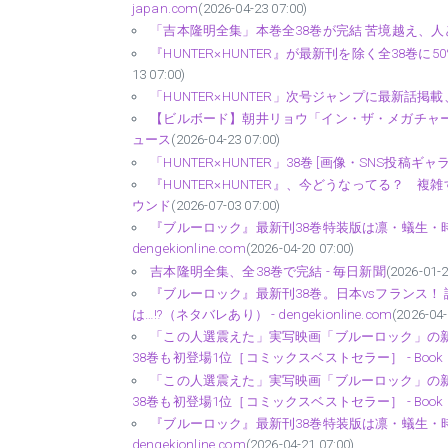
japan.com
(2026-04-23 07:00)
「吉本隆明全集」本巻全38巻が完結 苦境越え、人と
『HUNTER×HUNTER』が最新刊を除く全38巻
13 07:00)
「HUNTER×HUNTER」次号ジャンプに最新話掲載
【ビルボード】朝井リョウ「イン・ザ・メガチャーチ」 “R
ュース
(2026-04-23 07:00)
「HUNTER×HUNTER」38巻 [画像・SNS投稿ギャラリ
『HUNTER×HUNTER』、今どうなってる？ 
ウンド
(2026-07-03 07:00)
『ブルーロック』最新刊38巻特装版は凛・蟻生・時
dengekionline.com
(2026-04-20 07:00)
吉本隆明全集、全38巻で完結 - 毎日新聞
(2026-01-2
『ブルーロック』最新刊38巻。日本vsフランス
は…!?（ネタバレあり） - dengekionline.com
(2026-04-
「この人選震えた」実写映画「ブルーロック」の新キ
38巻も初登場1位［コミックスベストセラー］ - Book 
「この人選震えた」実写映画「ブルーロック」の新キ
38巻も初登場1位［コミックスベストセラー］ - Book 
『ブルーロック』最新刊38巻特装版は凛・蟻生・時
dengekionline.com
(2026-04-21 07:00)