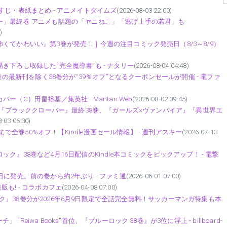
すじ・表紙まとめ - アニメイトタイムズ
(2026-08-03 22:00)
ー」最終巻 アニメも話題の「ヤニねこ」「逃げ上手の若君」も
)
くてかわいい』第3巻が発売！｜今週の注目コミック発売日（8/3～8/9）
き下ろし収録した“完全魔導書”も - ナタリー
(2026-08-04 04:48)
版の最新刊を除く38巻分が“39％オフ”となるクーポンセールが開催 - 電ファ
（C）田畠裕基／集英社 - Mantan Web
(2026-08-02 09:45)
）。『ブラッククローバー』最終38巻、『ガールズ×ヴァンパイア』『異世界エ
8-03 06:30)
まで全巻50%オフ！【Kindle漫画セール情報】 - 週刊アスキー
(2026-07-13
』38巻など4月16日配信のKindle本コミックをピックアップ！ - 電撃
に発売。前の巻から約2年ぶり - ファミ通
(2026-06-01 07:00)
装版も! - コラボカフェ
(2026-04-08 07:00)
ーロック』38巻分が2026年6月9日限定で全話完全無料！サッカーマンガ特集も本
iwa Books”首位、『ブルーロック 38巻』が3位に浮上 - billboard-