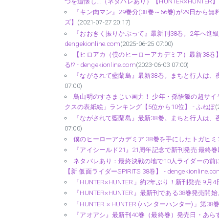
つを追懐し…（ネタバレあり）【HUNTER×HUNTER】 - den
『キン肉マン』29巻分(38巻～66巻)が29日から無
ズ】
(2021-07-27 20:17)
『おおきく振りかぶって』最新刊38巻。2年へ進
dengekionline.com
(2025-06-25 07:00)
【ヒロアカ（僕のヒーローアカデミア）最新38巻
る!? - dengekionline.com
(2023-06-03 07:00)
『ながされて藍蘭島』最新38巻。まちと行人は、夜な夜な
07:00)
鳥山明のすさまじい画力！ 少年・孫悟飯の超サイ
クスの表紙絵」ランキング【5位から10位】 - ふねぽ
(
『ながされて藍蘭島』最新38巻。まちと行人は、夜な夜な
07:00)
僕のヒーローアカデミア 38巻を手にしたトガヒミコ
『アイシールド21』21周年記念で新刊発売 最終巻以降
ネタバレあり：最終決戦の地で10人ライダーの前
【新 仮面ライダーSPIRITS 38巻】 - dengekionline.co
「HUNTER×HUNTER」約2年ぶり！新刊発売 9月4日に
『HUNTER×HUNTER』最新刊である38巻発売
「HUNTER × HUNTER (ハンターハンター)」第38
『アオアシ』最新刊40巻（最終巻）発売日・あらすじ・ア