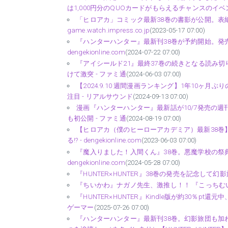
は1,000円分のQUOカードがもらえるチャンスのイベントも
「ヒロアカ」コミック最新38巻の書影が公開。表
game.watch.impress.co.jp
(2023-05-17 07:00)
『ハンターハンター』最新刊38巻が予約開始。発売日は
dengekionline.com
(2024-07-22 07:00)
『アイシールド21』最終37巻の続きとなる読み切
けて激突 - ファミ通
(2024-06-03 07:00)
【2024.9.10 週間漫画ランキング】1年10ヶ
注目 - リアルサウンド
(2024-09-13 07:00)
漫画『ハンターハンター』最新話が10/7発売の週
も初公開 - ファミ通
(2024-08-19 07:00)
【ヒロアカ（僕のヒーローアカデミア）最新38巻
る!? - dengekionline.com
(2023-06-03 07:00)
『魔入りました！入間くん』38巻。悪魔学校の祭典
dengekionline.com
(2024-05-28 07:00)
『HUNTER×HUNTER』38巻の発売を記念して幻影旅団の
『ちいかわ』ナガノ先生、激推し！！ 『こっちむいて
『HUNTER×HUNTER』Kindle版が約30％pt
ゲーマー
(2025-07-26 07:00)
『ハンターハンター』最新刊38巻。幻影旅団も