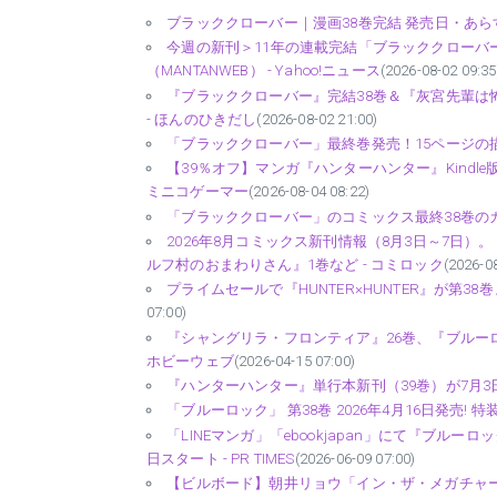
ブラッククローバー｜漫画38巻完結 発売日・あら
今週の新刊＞11年の連載完結「ブラッククローバ
（MANTANWEB） - Yahoo!ニュース
(2026-08-02 09:35
『ブラッククローバー』完結38巻＆『灰宮先輩は怖
- ほんのひきだし
(2026-08-02 21:00)
「ブラッククローバー」最終巻発売！15ページの描
【39％オフ】マンガ『ハンターハンター』Kindle
ミニコゲーマー
(2026-08-04 08:22)
「ブラッククローバー」のコミックス最終38巻のカバー
2026年8月コミックス新刊情報（8月3日～7日
ルフ村のおまわりさん』1巻など - コミロック
(2026-0
プライムセールで『HUNTER×HUNTER』が第38巻
07:00)
『シャングリラ・フロンティア』26巻、『ブルーロック
ホビーウェブ
(2026-04-15 07:00)
『ハンターハンター』単行本新刊（39巻）が7月3日
「ブルーロック」 第38巻 2026年4月16日発売! 特
「LINEマンガ」「ebookjapan」にて『ブル
日スタート - PR TIMES
(2026-06-09 07:00)
【ビルボード】朝井リョウ「イン・ザ・メガチャーチ」 “Re