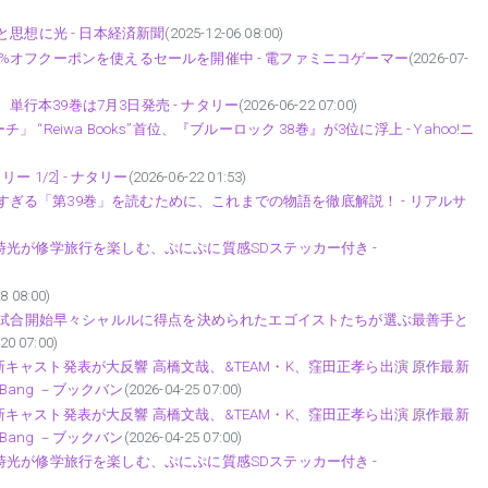
思想に光 - 日本経済新聞
(2025-12-06 08:00)
に50%オフクーポンを使えるセールを開催中 - 電ファミニコゲーマー
(2026-07-
、単行本39巻は7月3日発売 - ナタリー
(2026-06-22 07:00)
eiwa Books”首位、『ブルーロック 38巻』が3位に浮上 - Yahoo!ニ
ー 1/2] - ナタリー
(2026-06-22 01:53)
複雑すぎる「第39巻」を読むために、これまでの物語を徹底解説！ - リアルサ
光が修学旅行を楽しむ、ぷにぷに質感SDステッカー付き -
8 08:00)
！ 試合開始早々シャルルに得点を決められたエゴイストたちが選ぶ最善手と
20 07:00)
ャスト発表が大反響 高橋文哉、&TEAM・K、窪田正孝ら出演 原作最新
Bang －ブックバン
(2026-04-25 07:00)
ャスト発表が大反響 高橋文哉、&TEAM・K、窪田正孝ら出演 原作最新
Bang －ブックバン
(2026-04-25 07:00)
光が修学旅行を楽しむ、ぷにぷに質感SDステッカー付き -