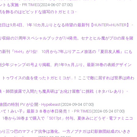
実施 - PR TIMES
(2024-06-07 07:00)
紙を飾るのはビビッドな描写のトガヒミコ -
9月4日、1年10カ月ぶりとなる待望の最新刊【HUNTER×HUNTER】 -
り収録の21周年スペシャルブックが7/4発売。セナとヒル魔がプロの座を賭
月ぶりの新刊『H×H』が1位! 10月から7年ぶりアニメ放送の『夏目友人帳』にも
刊少年ジャンプ45号より掲載、約1年9ヵ月ぶり。最新38巻の表紙デザイン
】トゥワイスの血を使ったトガヒミコが…！ ここで敵に屈すれば世界は終わ
・師団披露で入間たち魔具研は“お化け屋敷”に挑戦（ネタバレあり） -
特別 PV が公開 - Hypebeast
(2024-09-04 07:00)
！みい子』最新３８巻が本日発売！ - PR TIMES
(2024-05-24 07:00)
還元中、1巻から38巻まで購入で「5017pt」付与。夏休みにどうぞ - 電ファミニコ
加わり三つ巴のマフィア抗争は激化。一方ノブナガは幻影旅団結成のいきさ