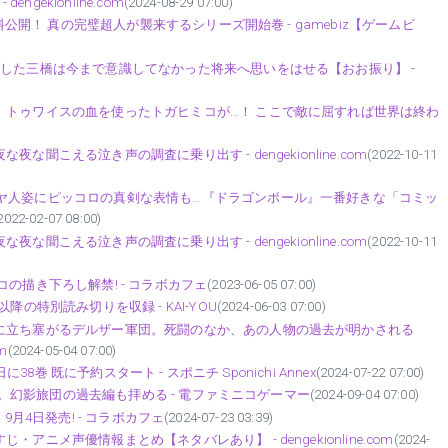
gekionline.com
(2024-08-29 07:00)
料公開！ 真の完璧超人が襲来するシリーズ開始巻 - gamebiz【ゲームビ
級した三橋は今まで意識してなかった将来へ思いをはせる【おお振り】 -
】トゥワイスの血を使ったトガヒミコが…！ ここで敵に屈すれば世界は終わ
聞こえる泣き声の調査に乗り出す - dengekionline.com
(2022-10-11
ヤ人姿にピッコロの真剣な表情も…『ドラゴンボール』一番好きな「コミッ
2022-02-07 08:00)
聞こえる泣き声の調査に乗り出す - dengekionline.com
(2022-10-11
の描き下ろし解禁! - コラボカフェ
(2023-06-05 07:00)
の特別読み切りを収録 - KAI-YOU
(2024-06-03 07:00)
に立ち塞がるデルザー軍団。死闘のなか、あの人物の過去が明かされる
m
(2024-05-04 07:00)
38巻 既に予約スタート - スポニチ Sponichi Annex
(2024-07-22 07:00)
開始。幻影旅団の過去編も拝める - 電ファミニコゲーマー
(2024-09-04 07:00)
巻 9月4日発売! - コラボカフェ
(2024-07-23 03:39)
ニメ声優情報まとめ【ネタバレあり】 - dengekionline.com
(2024-