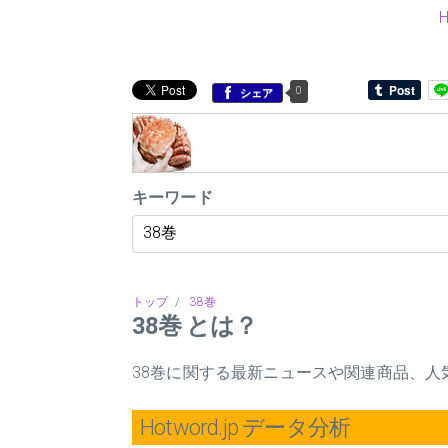
0
シェア
キーワード
トップ
/
38巻
38巻 とは？
38巻に関する最新ニュースや関連商品、人
Hotword.jp データ分析