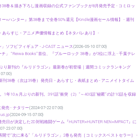
8巻＆描き下ろし漫画収録の公式ファンブックが8月発売予定 - コミロッ
ー×ハンター』第38巻まで全巻50%還元【Kindle漫画セール情報】 - 週刊
・あらすじ・アニメ声優情報まとめ【ネタバレあり】 -
フビフィギュア - J-CAST ニュース
(2026-05-10 07:00)
Reiwa Books”首位、『ブルーロック 38巻』が3位に浮上 - 千葉テレ
』や、約2年ぶり新刊の『ルリドラゴン』最新巻が初登場｜週間コミックランキング
 07:00)
最新刊38巻（次は39巻）発売日・あらすじ・表紙まとめ - アニメイトタイム
1年10ヵ月ぶりの新刊。391話“衝突（2）”～400話“秘匿”の計10話を収録
に発売 - ナタリー
(2024-07-22 07:00)
s.jp
(2024-09-15 07:00)
決定した2D対戦格闘ゲーム『HUNTER×HUNTER NEN×IMPACT』に
07-23 07:00)
 連載再開で“次に来る”「ルリドラゴン」2巻も発売［コミックスベストセラー］ -