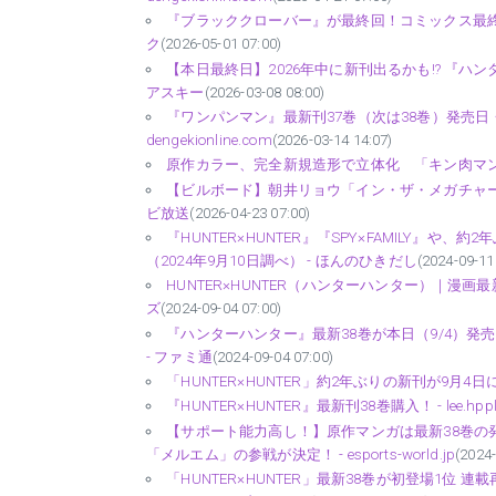
『ブラッククローバー』が最終回！コミックス最終3
ク
(2026-05-01 07:00)
【本日最終日】2026年中に新刊出るかも!? 『ハンタ
アスキー
(2026-03-08 08:00)
『ワンパンマン』最新刊37巻（次は38巻）発売日
dengekionline.com
(2026-03-14 14:07)
原作カラー、完全新規造形で立体化 「キン肉マン」ソ
【ビルボード】朝井リョウ「イン・ザ・メガチャーチ」 “
ビ放送
(2026-04-23 07:00)
『HUNTER×HUNTER』『SPY×FAMILY
（2024年9月10日調べ） - ほんのひきだし
(2024-09-11
HUNTER×HUNTER（ハンターハンター）｜漫画
ズ
(2024-09-04 07:00)
『ハンターハンター』最新38巻が本日（9/4）発売。
- ファミ通
(2024-09-04 07:00)
「HUNTER×HUNTER」約2年ぶりの新刊が9月4日
『HUNTER×HUNTER』最新刊38巻購入！ - lee.hpplu
【サポート能力高し！】原作マンガは最新38巻の発売日が
「メルエム」の参戦が決定！ - esports-world.jp
(2024-
「HUNTER×HUNTER」最新38巻が初登場1位