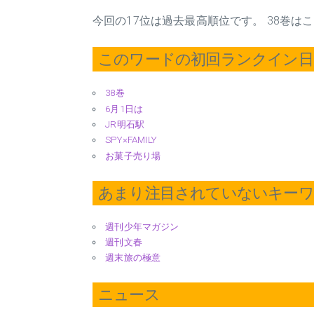
今回の17位は過去最高順位です。 38巻
このワードの初回ランクイン日 2
38巻
6月1日は
JR明石駅
SPY×FAMILY
お菓子売り場
あまり注目されていないキー
週刊少年マガジン
週刊文春
週末旅の極意
ニュース