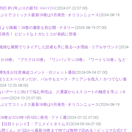
行 約2年ぶりの新刊 - KAI-YOU
(2024-07-22 07:00)
9ヶ月ぶりでコミックス最新38巻は9月発売 - オリコンニュース
(2024-08-19
5号より掲載！38巻の書影も初公開 - ナタリー
(2024-08-19 07:00)
発売！ ビビッドなトガヒミコが表紙に登場 -
休載＆複雑な展開でリタイアした読者も手に取るべき理由 - リアルサウンド
(2024-
カ38巻』『ブラクロ35巻』『ワンパンマン28巻』『ワートリ26巻』など -
義博先生が注意喚起コメント - ガジェット通信
(2024-09-04 07:00)
狙うエスペリオンだが、バルサもエース・デミアンを投入！ かつてない激
024-12-25 08:00)
ゃないデートに向けて悩む和也は、八重森からエスコートの極意を学ぶ（ネ
.com
(2024-10-25 07:00)
9ヶ月ぶりでコミックス最新38巻は9月発売 - オリコンニュース
(2024-08-19
巻が2024年9月4日に発売 - ファミ通
(2024-07-22 07:00)
題に【注目トレンド】 - アニメイトタイムズ
(2024-09-04 07:00)
入間くん』が1話から最新38巻まで待てば無料で読める！ピッコマ公式Xで