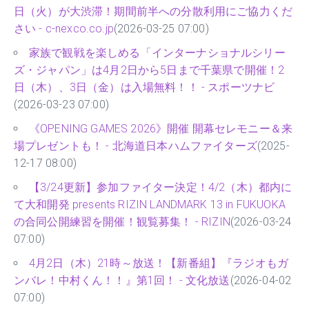
日（火）が大渋滞！期間前半への分散利用にご協力くだ
さい - c-nexco.co.jp
(2026-03-25 07:00)
家族で観戦を楽しめる「インターナショナルシリー
ズ・ジャパン」は4月2日から5日まで千葉県で開催！2
日（木）、3日（金）は入場無料！！ - スポーツナビ
(2026-03-23 07:00)
《OPENING GAMES 2026》開催 開幕セレモニー＆来
場プレゼントも！ - 北海道日本ハムファイターズ
(2025-
12-17 08:00)
【3/24更新】参加ファイター決定！4/2（木）都内に
て大和開発 presents RIZIN LANDMARK 13 in FUKUOKA
の合同公開練習を開催！観覧募集！ - RIZIN
(2026-03-24
07:00)
4月2日（木）21時～放送！【新番組】『ラジオもガ
ンバレ！中村くん！！』第1回！ - 文化放送
(2026-04-02
07:00)