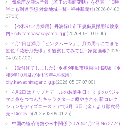
気象庁が津波予報（若干の海面変動）を発表、10時
半にも到達予想 対象地域一覧 - 福井新聞社
(2026-04-02
07:00)
【令和9年4月採用】丹波篠山市正規職員採用試験案
内 - city.tambasasayama.lg.jp
(2026-06-10 07:00)
4月2日は満月「ピンクムーン」。月の周りにできる
虹色「花粉月光環」を観察してみては - 家庭画報
(2026-
04-02 07:00)
【受付終了しました】令和8年度市職員採用試験（令
和8年10月及び令和9年4月採用） -
city.kawachinagano.lg.jp
(2026-05-07 07:00)
4月2日はチップとデールのお誕生日！ くまのパジャ
マに身をつつんだキャラクターに癒やされる 新コレク
ションをディズニーストアで3月13日（金）より順次発
売 - Disney.jp
(2026-03-09 01:26)
中国の経済情勢や米中関係 (2026年4月2日 No.3724)