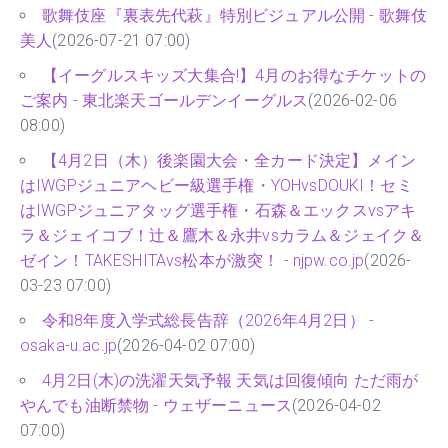
歌舞伎座『裏表先代萩』特別ビジュアル公開 - 歌舞伎
美人
(2026-07-21 07:00)
【イーグルスキッズ大集合!】4月のお得なチケットの
ご案内 - 東北楽天ゴールデンイーグルス
(2026-02-06
08:00)
【4月2日（木）後楽園大会・全カード決定】メイン
はIWGPジュニアヘビー級選手権・YOHvsDOUKI！セミ
はIWGPジュニアタッグ選手権・石森＆エックスvsアキ
ラ＆ジェイコブ！辻＆鷹木＆永井vsカラム＆ジェイク＆
ゼイン！TAKESHITAvs松本が激突！ - njpw.co.jp
(2026-
03-23 07:00)
令和8年度入学式総長告辞（2026年4月2日） -
osaka-u.ac.jp
(2026-04-02 07:00)
4月2日(木)の洗濯天気予報 天気は回復傾向 ただ雨が
やんでも油断禁物 - ウェザーニュース
(2026-04-02
07:00)