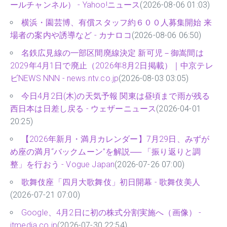
ールチャンネル） - Yahoo!ニュース
(2026-08-06 01:03)
横浜・園芸博、有償スタッフ約６００人募集開始 来
場者の案内や誘導など - カナロコ
(2026-08-06 06:50)
名鉄広見線の一部区間廃線決定 新可児－御嵩間は
2029年4月1日で廃止（2026年8月2日掲載）｜中京テレ
ビNEWS NNN - news.ntv.co.jp
(2026-08-03 03:05)
今日4月2日(木)の天気予報 関東は昼頃まで雨が残る
西日本は日差し戻る - ウェザーニュース
(2026-04-01
20:25)
【2026年新月・満月カレンダー】7月29日、みずが
め座の満月“バックムーン”を解説── 「振り返りと調
整」を行おう - Vogue Japan
(2026-07-26 07:00)
歌舞伎座「四月大歌舞伎」初日開幕 - 歌舞伎美人
(2026-07-21 07:00)
Google、4月2日に初の株式分割実施へ（画像） -
itmedia.co.jp
(2026-07-30 22:54)