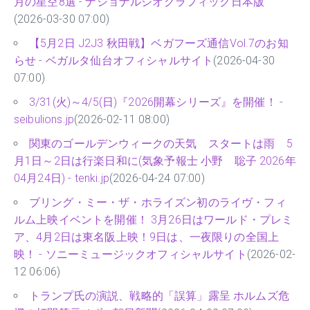
月の星空8選 - ナショナルジオグラフィック日本版
(2026-03-30 07:00)
【5月2日 J2J3 秋田戦】ベガフーズ通信Vol.7のお知
らせ - ベガルタ仙台オフィシャルサイト
(2026-04-30
07:00)
3/31(火)～4/5(日)『2026開幕シリーズ』を開催！ -
seibulions.jp
(2026-02-11 08:00)
関東のゴールデンウィークの天気 スタートは雨 5
月1日～2日は行楽日和に(気象予報士 小野 聡子 2026年
04月24日) - tenki.jp
(2026-04-24 07:00)
ブリング・ミー・ザ・ホライズン初のライヴ・フィ
ルム上映イベントを開催！ 3月26日はワールド・プレミ
ア、4月2日は東名阪上映！9日は、一夜限りの全国上
映！ - ソニーミュージックオフィシャルサイト
(2026-02-
12 06:06)
トランプ氏の演説、戦略的「誤算」露呈 ホルムズ危