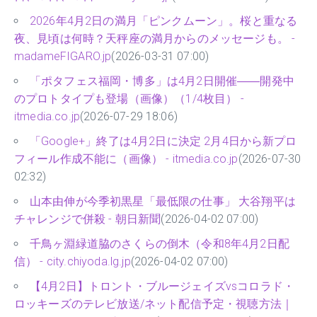
2026年4月2日の満月「ピンクムーン」。桜と重なる
夜、見頃は何時？天秤座の満月からのメッセージも。 -
madameFIGARO.jp
(2026-03-31 07:00)
「ポタフェス福岡・博多」は4月2日開催――開発中
のプロトタイプも登場（画像）（1/4枚目） -
itmedia.co.jp
(2026-07-29 18:06)
「Google+」終了は4月2日に決定 2月4日から新プロ
フィール作成不能に（画像） - itmedia.co.jp
(2026-07-30
02:32)
山本由伸が今季初黒星「最低限の仕事」 大谷翔平は
チャレンジで併殺 - 朝日新聞
(2026-04-02 07:00)
千鳥ヶ淵緑道脇のさくらの倒木（令和8年4月2日配
信） - city.chiyoda.lg.jp
(2026-04-02 07:00)
【4月2日】トロント・ブルージェイズvsコロラド・
ロッキーズのテレビ放送/ネット配信予定・視聴方法｜