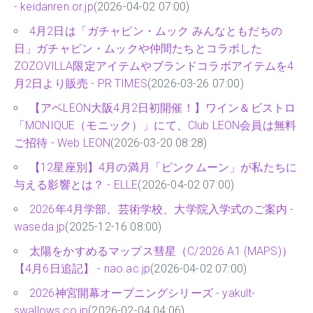
- keidanren.or.jp
(2026-04-02 07:00)
4月2日は「ガチャピン・ムック みんなともだちの
日」ガチャピン・ムックや仲間たちとコラボした
ZOZOVILLA限定アイテムやブランドコラボアイテムを4
月2日より販売 - PR TIMES
(2026-03-26 07:00)
【アペLEON大阪4月2日初開催！】ワイン＆ビストロ
「MONIQUE（モニック）」にて、Club LEON会員は無料
ご招待 - Web LEON
(2026-03-20 08:28)
【12星座別】4月の満月「ピンクムーン」が私たちに
与える影響とは？ - ELLE
(2026-04-02 07:00)
2026年4月学部、芸術学校、大学院入学式のご案内 -
waseda.jp
(2025-12-16 08:00)
太陽をかすめるマップス彗星（C/2026 A1 (MAPS)）
【4月6日追記】 - nao.ac.jp
(2026-04-02 07:00)
2026神宮開幕オープニングシリーズ - yakult-
swallows.co.jp
(2026-02-04 04:06)