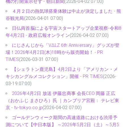
機の打開策示せず - 朝日新聞
(2026-04-02 07:00)
４月２日の熱気球搭乗体験は中止が決定しました - 熊
谷観光局
(2026-04-01 07:00)
日仏両首脳による宇宙スタートアップ企業視察-令和8
年4月2日 - 政府広報オンライン
(2026-04-02 07:00)
にじさんじから「VΔLZ 6th Anniversary」グッズが登
場！2026年4月2日(木)18時から販売開始！ - PR
TIMES
(2026-03-31 07:00)
【シェラトン鹿児島】4月2日より「アメリカン・メ
キシカングルメコレクション」開催 - PR TIMES
(2026-
03-19 07:00)
2026年4月2日 放送 伊藤忠商事 会長CEO 岡藤 正広
（おかふじ まさひろ）氏 ｜カンブリア宮殿： テレビ東
京 - tv-tokyo.co.jp
(2026-04-02 07:00)
ゴールデンウィーク期間の高速道路における渋滞予
測について【中日本版】 ～2026年5月2日（土）～5月5