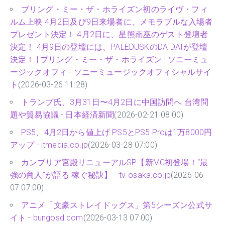
ブリング・ミー・ザ・ホライズン初のライヴ・フィ
ルム上映 4月2日及び9日来場者に、メモラブルな入場者
プレゼント決定！ 4月2日に、星熊南巫のゲスト登壇者
決定！ 4月9日の登壇には、PALEDUSKのDAIDAIが登壇
決定！ | ブリング・ミー・ザ・ホライズン | ソニーミュ
ージックオフィ - ソニーミュージックオフィシャルサイ
ト
(2026-03-26 11:28)
トランプ氏、3月31日〜4月2日に中国訪問へ 台湾問
題や貿易協議 - 日本経済新聞
(2026-02-21 08:00)
PS5、4月2日から値上げ PS5とPS5 Proは1万8000円
アップ - itmedia.co.jp
(2026-03-28 07:00)
カンブリア宮殿リニューアルSP【新MC初登場！“最
強の商人”が語る 稼ぐ秘訣】 - tv-osaka.co.jp
(2026-06-
07 07:00)
アニメ「文豪ストレイドッグス」第5シーズン公式サ
イト - bungosd.com
(2026-03-13 07:00)