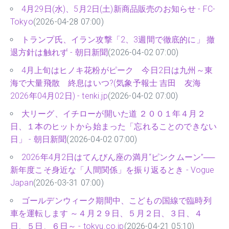
4月29日(水)、5月2日(土)新商品販売のお知らせ - FC-
Tokyo
(2026-04-28 07:00)
トランプ氏、イラン攻撃「2、3週間で徹底的に」 撤
退方針は触れず - 朝日新聞
(2026-04-02 07:00)
4月上旬はヒノキ花粉がピーク 今日2日は九州～東
海で大量飛散 終息はいつ?(気象予報士 吉田 友海
2026年04月02日) - tenki.jp
(2026-04-02 07:00)
大リーグ、イチローが開いた道 ２００１年４月２
日、１本のヒットから始まった「忘れることのできない
日」 - 朝日新聞
(2026-04-02 07:00)
2026年4月2日はてんびん座の満月“ピンクムーン”──
新年度こそ身近な「人間関係」を振り返るとき - Vogue
Japan
(2026-03-31 07:00)
ゴールデンウィーク期間中、こどもの国線で臨時列
車を運転します ～４月２９日、５月２日、３日、４
日、５日、６日～ - tokyu.co.jp
(2026-04-21 05:10)