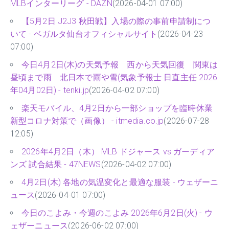
MLBインターリーグ - DAZN
(2026-04-01 07:00)
【5月2日 J2J3 秋田戦】入場の際の事前申請制につ
いて - ベガルタ仙台オフィシャルサイト
(2026-04-23
07:00)
今日4月2日(木)の天気予報 西から天気回復 関東は
昼頃まで雨 北日本で雨や雪(気象予報士 日直主任 2026
年04月02日) - tenki.jp
(2026-04-02 07:00)
楽天モバイル、4月2日から一部ショップを臨時休業
新型コロナ対策で（画像） - itmedia.co.jp
(2026-07-28
12:05)
2026年4月2日（木） MLB ドジャース vs ガーディア
ンズ 試合結果 - 47NEWS
(2026-04-02 07:00)
4月2日(木) 各地の気温変化と最適な服装 - ウェザーニ
ュース
(2026-04-01 07:00)
今日のこよみ・今週のこよみ 2026年6月2日(火) - ウ
ェザーニュース
(2026-06-02 07:00)