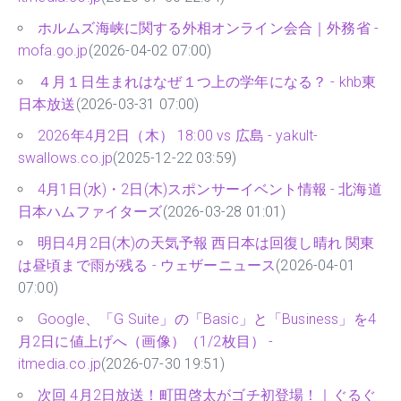
ホルムズ海峡に関する外相オンライン会合｜外務省 -
mofa.go.jp
(2026-04-02 07:00)
４月１日生まれはなぜ１つ上の学年になる？ - khb東
日本放送
(2026-03-31 07:00)
2026年4月2日（木） 18:00 vs 広島 - yakult-
swallows.co.jp
(2025-12-22 03:59)
4月1日(水)・2日(木)スポンサーイベント情報 - 北海道
日本ハムファイターズ
(2026-03-28 01:01)
明日4月2日(木)の天気予報 西日本は回復し晴れ 関東
は昼頃まで雨が残る - ウェザーニュース
(2026-04-01
07:00)
Google、「G Suite」の「Basic」と「Business」を4
月2日に値上げへ（画像）（1/2枚目） -
itmedia.co.jp
(2026-07-30 19:51)
次回 4月2日放送！町田啓太がゴチ初登場！｜ぐるぐ