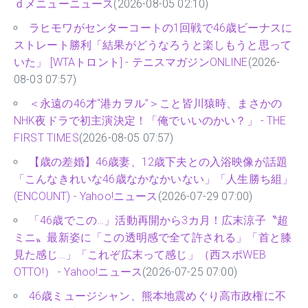
ｄメニューニュース
(2026-08-05 02:10)
ラヒモワがセンターコートの1回戦で46歳ビーナスに
ストレート勝利「結果がどうなろうと楽しもうと思って
いた」 [WTAトロント] - テニスマガジンONLINE
(2026-
08-03 07:57)
＜永遠の46才“港カヲル”＞こと皆川猿時、まさかの
NHK夜ドラで初主演決定！「俺でいいのかい？」 - THE
FIRST TIMES
(2026-08-05 07:57)
【歳の差婚】46歳妻、12歳下夫との入浴映像が話題
「こんなきれいな46歳なかなかいない」「人生勝ち組」
(ENCOUNT) - Yahoo!ニュース
(2026-07-29 07:00)
「46歳でこの…」活動再開から3カ月！広末涼子〝超
ミニ〟最新姿に「この透明感で全て許される」「首と膝
見た感じ…」「これぞ広末って感じ」（西スポWEB
OTTO!） - Yahoo!ニュース
(2026-07-25 07:00)
46歳ミュージシャン、熊本地震めぐり高市政権に不