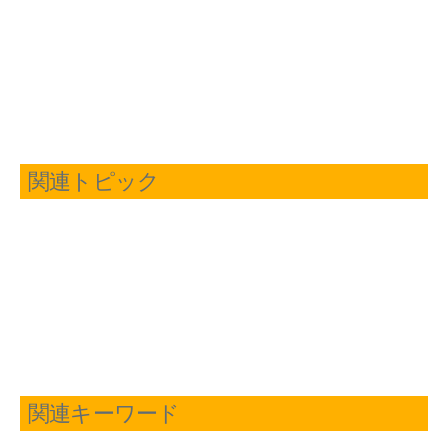
関連トピック
関連キーワード