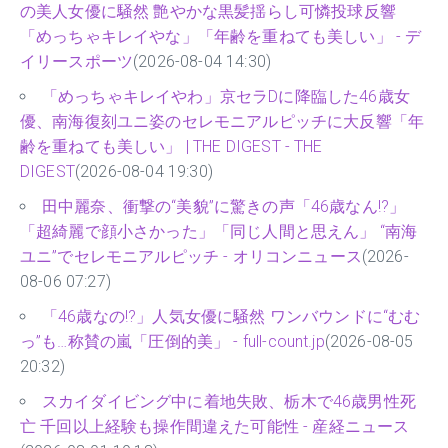
の美人女優に騒然 艶やかな黒髪揺らし可憐投球反響
「めっちゃキレイやな」「年齢を重ねても美しい」 - デ
イリースポーツ
(2026-08-04 14:30)
「めっちゃキレイやわ」京セラDに降臨した46歳女
優、南海復刻ユニ姿のセレモニアルピッチに大反響「年
齢を重ねても美しい」 | THE DIGEST - THE
DIGEST
(2026-08-04 19:30)
田中麗奈、衝撃の“美貌”に驚きの声「46歳なん!?」
「超綺麗で顔小さかった」「同じ人間と思えん」 “南海
ユニ”でセレモニアルピッチ - オリコンニュース
(2026-
08-06 07:27)
「46歳なの!?」人気女優に騒然 ワンバウンドに“むむ
っ”も…称賛の嵐「圧倒的美」 - full-count.jp
(2026-08-05
20:32)
スカイダイビング中に着地失敗、栃木で46歳男性死
亡 千回以上経験も操作間違えた可能性 - 産経ニュース