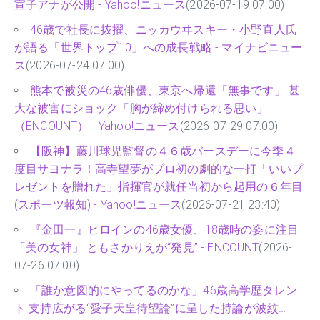
宣子アナが公開 - Yahoo!ニュース
(2026-07-19 07:00)
46歳で社長に抜擢、ニッカウヰスキー・小野直人氏
が語る「世界トップ10」への成長戦略 - マイナビニュー
ス
(2026-07-24 07:00)
熊本で被災の46歳俳優、東京へ帰還「無事です」 甚
大な被害にショック「胸が締め付けられる思い」
（ENCOUNT） - Yahoo!ニュース
(2026-07-29 07:00)
【阪神】藤川球児監督の４６歳バースデーに今季４
度目サヨナラ！高寺望夢がプロ初の劇的な一打「いいプ
レゼントを贈れた」指揮官が就任当初から起用の６年目
(スポーツ報知) - Yahoo!ニュース
(2026-07-21 23:40)
『金田一』ヒロインの46歳女優、18歳時の姿に注目
「美の女神」 ともさかりえが“発見” - ENCOUNT
(2026-
07-26 07:00)
「誰か意図的にやってるのかな」46歳高学歴タレン
ト 支持広がる“愛子天皇待望論”に呈した持論が波紋…