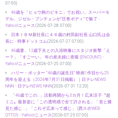
07:00)
46歳を「ヒョウ柄のビキニ」でお祝い。スーパーモ
デル、ジゼル・ブンチェンが"圧巻ボディ"で魅了 -
Yahoo!ニュース
(2026-07-28 07:00)
日本ＩＢＭ新社長に４６歳の村田副社長 山口氏は会
長に - 時事ドットコム
(2026-07-27 07:00)
46歳妻、12歳下夫との入浴映像にスタジオ衝撃「え
ー？」「すごーい」 年の差夫婦に密着 (ENCOUNT) -
Yahoo!ニュース
(2026-07-25 07:00)
ハリー・ポッター “46歳の誕生日” 映画1作目から25
周年を迎える（2026年7月31日掲載）｜日テレNEWS
NNN - 日テレNEWS NNN
(2026-07-31 12:20)
「46歳でこの…」活動再開から3カ月！広末涼子〝超
ミニ〟最新姿に「この透明感で全て許される」「首と膝
見た感じ…」「これぞ広末って感じ」 (西スポWEB
OTTO!) - Yahoo!ニュース
(2026-07-25 07:00)