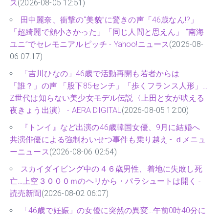
ス
(2026-08-05 12:51)
田中麗奈、衝撃の“美貌”に驚きの声「46歳なん!?」
「超綺麗で顔小さかった」「同じ人間と思えん」 “南海
ユニ”でセレモニアルピッチ - Yahoo!ニュース
(2026-08-
06 07:17)
「吉川ひなの」46歳で活動再開も若者からは
「誰？」の声 「股下85センチ」「歩くフランス人形」…
Z世代は知らない美少女モデル伝説〈上田と女が吠える
夜きょう出演〉 - AERA DIGITAL
(2026-08-05 12:00)
『トンイ』など出演の46歳韓国女優、9月に結婚へ
共演俳優による強制わいせつ事件も乗り越え - ｄメニュ
ーニュース
(2026-08-06 02:54)
スカイダイビング中の４６歳男性、着地に失敗し死
亡…上空３０００ｍのヘリから・パラシュートは開く -
読売新聞
(2026-08-02 06:07)
「46歳で妊娠」の女優に突然の異変…午前0時40分に