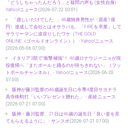
「どうしちゃったんだろう」と疑問の声も (女性自身) -
Yahoo!ニュース
(2026-07-22 03:01)
「虚しいだけでした…」46歳独身男性が〈資産1億
円〉達成して会社とはオサラバも、「FIREを卒業」して
サラリーマンに逆戻りしたワケ（THE GOLD
ONLINE（ゴールドオンライン）） - Yahoo!ニュース
(2026-05-06 07:00)
イタリア3部で“衝撃補強”！ 46歳ロナウジーニョが現
役復帰へ「またボールと踊るのが待ちきれない」（フッ
トボールチャンネル） - Yahoo!ニュース
(2026-06-20
07:00)
阪神が藤川監督の46歳誕生日に今季4度目サヨナラ
高寺殊勲打「いいプレゼント贈れた」 - 産経ニュース
(2026-07-21 07:00)
阪神・藤川監督、21日は46歳の誕生日「良い姿を見
てもらえるように」 - サンスポ
(2026-07-21 07:00)