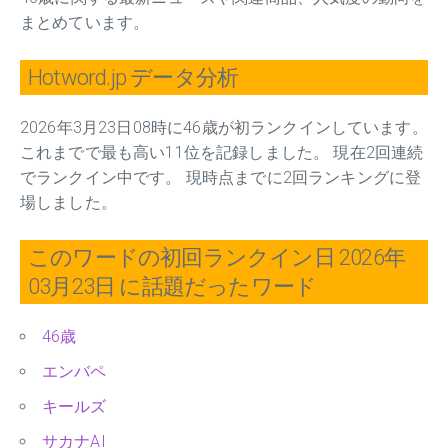
まとめています。
Hotword.jp データ分析
2026年3月23日08時に46歳が初ランクインしています。
これまでで最も高い11位を記録しました。 現在2回連続
でランクイン中です。 現時点までに2回ランキングに登
場しました。
このワードの初回ランクイン日 2026年
03月23日 に話題だったワード
46歳
エンバペ
キールズ
サカナAI