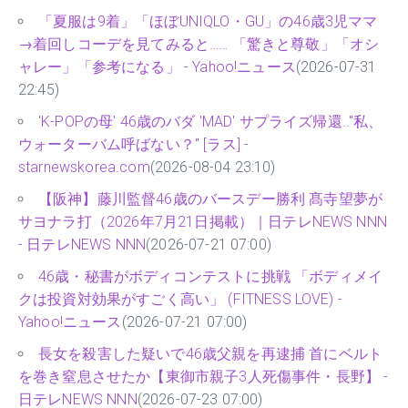
「夏服は9着」「ほぼUNIQLO・GU」の46歳3児ママ
→着回しコーデを見てみると…… 「驚きと尊敬」「オシ
ャレー」「参考になる」 - Yahoo!ニュース
(2026-07-31
22:45)
'K-POPの母' 46歳のバダ 'MAD' サプライズ帰還.."私、
ウォーターバム呼ばない？" [ラス] -
starnewskorea.com
(2026-08-04 23:10)
【阪神】藤川監督46歳のバースデー勝利 髙寺望夢が
サヨナラ打（2026年7月21日掲載）｜日テレNEWS NNN
- 日テレNEWS NNN
(2026-07-21 07:00)
46歳・秘書がボディコンテストに挑戦 「ボディメイ
クは投資対効果がすごく高い」 (FITNESS LOVE) -
Yahoo!ニュース
(2026-07-21 07:00)
長女を殺害した疑いで46歳父親を再逮捕 首にベルト
を巻き窒息させたか【東御市親子3人死傷事件・長野】 -
日テレNEWS NNN
(2026-07-23 07:00)