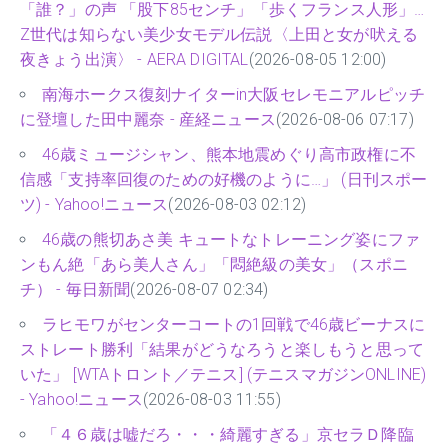
「誰？」の声 「股下85センチ」「歩くフランス人形」…
Z世代は知らない美少女モデル伝説〈上田と女が吠える
夜きょう出演〉 - AERA DIGITAL
(2026-08-05 12:00)
南海ホークス復刻ナイターin大阪セレモニアルピッチ
に登壇した田中麗奈 - 産経ニュース
(2026-08-06 07:17)
46歳ミュージシャン、熊本地震めぐり高市政権に不
信感「支持率回復のための好機のように…」 (日刊スポー
ツ) - Yahoo!ニュース
(2026-08-03 02:12)
46歳の熊切あさ美 キュートなトレーニング姿にファ
ンもん絶「あら美人さん」「悶絶級の美女」（スポニ
チ） - 毎日新聞
(2026-08-07 02:34)
ラヒモワがセンターコートの1回戦で46歳ビーナスに
ストレート勝利「結果がどうなろうと楽しもうと思って
いた」 [WTAトロント／テニス] (テニスマガジンONLINE)
- Yahoo!ニュース
(2026-08-03 11:55)
「４６歳は嘘だろ・・・綺麗すぎる」京セラＤ降臨