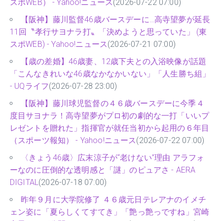
スポWEB） - Yahoo!ニュース
(2026-07-22 07:00)
【阪神】藤川監督46歳バースデーに…高寺望夢が延長
11回〝孝行サヨナラ打〟「決めようと思っていた」 (東
スポWEB) - Yahoo!ニュース
(2026-07-21 07:00)
【歳の差婚】46歳妻、12歳下夫との入浴映像が話題
「こんなきれいな46歳なかなかいない」「人生勝ち組」
- UQライフ
(2026-07-28 23:00)
【阪神】藤川球児監督の４６歳バースデーに今季４
度目サヨナラ！高寺望夢がプロ初の劇的な一打「いいプ
レゼントを贈れた」指揮官が就任当初から起用の６年目
（スポーツ報知） - Yahoo!ニュース
(2026-07-22 07:00)
〈きょう46歳〉広末涼子が“老けない”理由 アラフォ
ーなのに圧倒的な透明感と「謎」のピュアさ - AERA
DIGITAL
(2026-07-18 07:00)
昨年９月に大学院修了 ４６歳元日テレアナのイメチ
ェン姿に「夏らしくてすてき」「艶っ艶っですね」宮崎