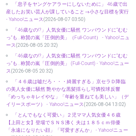
「息子をヤングケアラーにしないために」 46歳で出
産したお笑い芸人が課していること→小さな目標を実行
- Yahoo!ニュース
(2026-08-07 03:50)
「46歳なの!?」人気女優に騒然 ワンバウンドに“むむ
っ”も…称賛の嵐「圧倒的美」（Full-Count） - Yahoo!ニュ
ース
(2026-08-05 20:32)
「46歳なの!?」人気女優に騒然 ワンバウンドに“むむ
っ”も…称賛の嵐「圧倒的美」 (Full-Count) - Yahoo!ニュー
ス
(2026-08-05 20:32)
「４６歳は嘘だろ・・・綺麗すぎる」京セラＤ降臨
の美人女優に騒然 艶やかな黒髪揺らし可憐投球反響
「めっちゃキレイやな」「年齢を重ねても美しい」（デ
イリースポーツ） - Yahoo!ニュース
(2026-08-04 13:02)
「とんでもなく可愛い」２児ママ人気女優４６歳
【上田と女】登場でＳＮＳ沸く 夫は１８５ｃｍ俳優
「永遠になりたい顔」「可愛すぎんか」 - Yahoo!ニュー