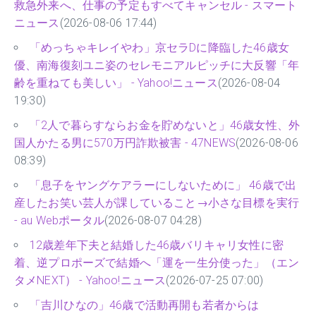
救急外来へ、仕事の予定もすべてキャンセル - スマート
ニュース
(2026-08-06 17:44)
「めっちゃキレイやわ」京セラDに降臨した46歳女
優、南海復刻ユニ姿のセレモニアルピッチに大反響「年
齢を重ねても美しい」 - Yahoo!ニュース
(2026-08-04
19:30)
「2人で暮らすならお金を貯めないと」46歳女性、外
国人かたる男に570万円詐欺被害 - 47NEWS
(2026-08-06
08:39)
「息子をヤングケアラーにしないために」 46歳で出
産したお笑い芸人が課していること→小さな目標を実行
- au Webポータル
(2026-08-07 04:28)
12歳差年下夫と結婚した46歳バリキャリ女性に密
着、逆プロポーズで結婚へ「運を一生分使った」（エン
タメNEXT） - Yahoo!ニュース
(2026-07-25 07:00)
「吉川ひなの」46歳で活動再開も若者からは