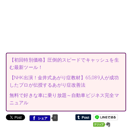
【初回特別価格】圧倒的スピードでキャッシュを生
む最新ツール！
【NHK出演！金井式あがり症教材】65,089人が成功
したプロが伝授するあがり症改善法
無料で好きな車に乗り放題～自動車ビジネス完全マ
ニュアル
0
シェア