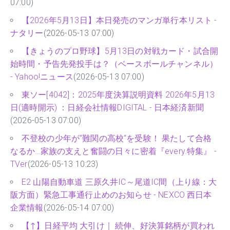
07:00)
【2026年5月13日】本日発売のマンガ単行本リスト -
ナタリー
(2026-05-13 07:00)
【きょうのプロ野球】5月13日の対戦カード・試合開
始時間・予告先発投手は？（ベースボールチャンネル）
- Yahoo!ニュース
(2026-05-13 07:00)
東ソー[4042]：2025年度決算説明資料 2026年5月13
日(適時開示) ：日経会社情報DIGITAL - 日本経済新聞
(2026-05-13 07:00)
不登校の少年が“難関の高校“を受験！ 果たして合格
なるか…家族の支えと奮闘の日々に密着『every.特集』 -
TVer
(2026-05-13 10:23)
E2 山陽自動車道 三原久井IC～尾道IC間（上り線：大
阪方面）緊急工事通行止めのお知らせ - NEXCO 西日本
企業情報
(2026-05-14 07:00)
【↑】日経平均 大引け｜ 続伸、好決算銘柄が買われ