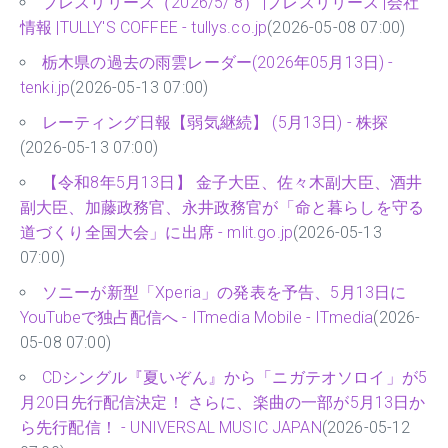
プレスリリース（2026/5/ 8） |プレスリリース |会社
情報 |TULLY'S COFFEE - tullys.co.jp
(2026-05-08 07:00)
栃木県の過去の雨雲レーダー(2026年05月13日) -
tenki.jp
(2026-05-13 07:00)
レーティング日報【弱気継続】 (5月13日) - 株探
(2026-05-13 07:00)
【令和8年5月13日】 金子大臣、佐々木副大臣、酒井
副大臣、加藤政務官、永井政務官が「命と暮らしを守る
道づくり全国大会」に出席 - mlit.go.jp
(2026-05-13
07:00)
ソニーが新型「Xperia」の発表を予告、5月13日に
YouTubeで独占配信へ - ITmedia Mobile - ITmedia
(2026-
05-08 07:00)
CDシングル『夏いぞん』から「ニガテオソロイ」が5
月20日先行配信決定！ さらに、楽曲の一部が5月13日か
ら先行配信！ - UNIVERSAL MUSIC JAPAN
(2026-05-12