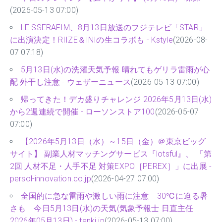
(2026-05-13 07:00)
LE SSERAFIM、8月13日放送のフジテレビ「STAR」
に出演決定！RIIZE＆INIの生コラボも - Kstyle
(2026-08-
07 07:18)
5月13日(水)の洗濯天気予報 晴れてもゲリラ雷雨が心
配 外干し注意 - ウェザーニュース
(2026-05-13 07:00)
帰ってきた！デカ盛りチャレンジ 2026年5月13日(水)
から2週連続で開催 - ローソンストア100
(2026-05-07
07:00)
【2026年5月13日（水）～15日（金）＠東京ビッグ
サイト】 副業人材マッチングサービス『lotsful』、 「第
2回 人材不足・人手不足 対策EXPO［PEREX］」に出展 -
persol-innovation.co.jp
(2026-04-27 07:00)
全国的に急な雷雨や激しい雨に注意 30℃に迫る暑
さも 今日5月13日(水)の天気(気象予報士 日直主任
2026年05月13日) - tenki.jp
(2026-05-13 07:00)