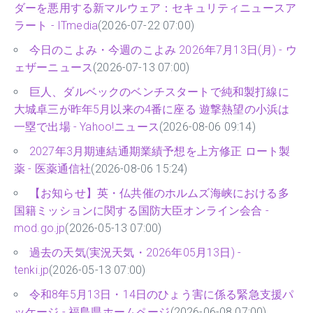
ダーを悪用する新マルウェア：セキュリティニュースア
ラート - ITmedia
(2026-07-22 07:00)
今日のこよみ・今週のこよみ 2026年7月13日(月) - ウ
ェザーニュース
(2026-07-13 07:00)
巨人、ダルベックのベンチスタートで純和製打線に
大城卓三が昨年5月以来の4番に座る 遊撃熱望の小浜は
一塁で出場 - Yahoo!ニュース
(2026-08-06 09:14)
2027年3月期連結通期業績予想を上方修正 ロート製
薬 - 医薬通信社
(2026-08-06 15:24)
【お知らせ】英・仏共催のホルムズ海峡における多
国籍ミッションに関する国防大臣オンライン会合 -
mod.go.jp
(2026-05-13 07:00)
過去の天気(実況天気・2026年05月13日) -
tenki.jp
(2026-05-13 07:00)
令和8年5月13日・14日のひょう害に係る緊急支援パ
ッケージ - 福島県ホームページ
(2026-06-08 07:00)