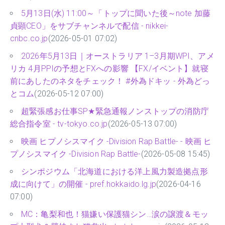
5月13日(水) 11:00～「トップに聞いた後～note 加藤
貞顕CEO」をサブチャンネルで配信 - nikkei-
cnbc.co.jp
(2026-05-01 07:02)
2026年5月13日｜オーストラリア 1–3月期WPI、アメ
リカ 4月PPIの予想とFXへの影響 【FX/イベント】就寝
前にあしたのネタをチェック！ #外為ドキッ - 外為どっ
とコム
(2026-05-12 07:00)
超緊張感お仕事SP★緊急通報ノンストップの消防庁
総合指令室 - tv-tokyo.co.jp
(2026-05-13 07:00)
映画 ヒプノシスマイク -Division Rap Battle- - 映画 ヒ
プノシスマイク -Division Rap Battle-
(2026-05-08 15:45)
シンポジウム「北海道における洋上風力製造拠点形
成に向けて」の開催 - pref.hokkaido.lg.jp
(2026-04-16
07:00)
MC：亀梨和也！猫嫌い保護猫シン…涙の譲渡＆モッ