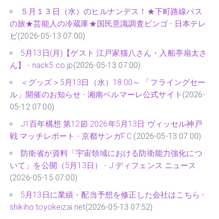
５月１３日（水）のヒルナンデス！★下町路線バス
の旅★芸能人の冷蔵庫★国民意識調査ビンゴ - 日本テレ
ビ
(2026-05-13 07:00)
5月13日(月)【ゲスト 江戸家猫八さん・入船亭扇太さ
ん】 - nack5.co.jp
(2026-05-13 07:00)
＜グッズ＞5月13日（水）18:00～ 「フライングセー
ル」開催のお知らせ - 湘南ベルマーレ公式サイト
(2026-
05-12 07:00)
J1百年構想 第12節 2026年5月13日 ヴィッセル神戸
戦 マッチレポート - 京都サンガF.C.
(2026-05-13 07:00)
防衛省が資料「宇宙領域における防衛能力強化につ
いて」を公開（5月13日） - J ディフェンス ニュース
(2026-05-15 07:00)
5月13日に業績・配当予想を修正した会社はこちら -
shikiho.toyokeizai.net
(2026-05-13 07:52)