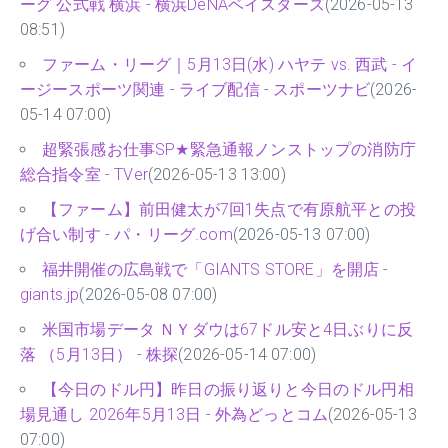
ーグ 公式戦 横浜 - 横浜DeNAベイスターズ
(2026-05-13
08:51)
ファーム・リーグ｜5月13日(水) ハヤテ vs. 西武 - イ
ージースポーツ関連 - ライブ配信 - スポーツナビ
(2026-
05-14 07:00)
超緊張感お仕事SP★緊急通報ノンストップの消防庁
総合指令室 - TVer
(2026-05-13 13:00)
【ファーム】前田健太が7回1失点で有原航平との投
げ合い制す - パ・リーグ.com
(2026-05-13 07:00)
福井開催の広島戦で「GIANTS STORE」を開店 -
giants.jp
(2026-05-08 07:00)
米国市場データ ＮＹダウは67ドル安と4日ぶりに反
落 （5月13日） - 株探
(2026-05-14 07:00)
【今日のドル円】昨日の振り返りと今日のドル円相
場見通し 2026年5月13日 - 外為どっとコム
(2026-05-13
07:00)