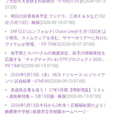
プ大型犬＆壁挟まれ猫救出 - tv-tokyo.co.jp
(2026-05-13
07:00)
明日の決算発表予定 フジクラ、三井Ｅ＆Ｓなど702
社 (5月13日) - 株探
(2026-05-13 07:00)
ENFÖLD (エンフォルド) Cruise Lineが５月13日(水)よ
り発売。スイムウェアを含む、サマーホリデーに向けた
アイテムが登場。 - PR TIMES
(2026-05-01 07:00)
岩手県とスパークルの後援決定。岩手の情報発信を
応援する「チャグチャグいわてPRプロジェクト2026」 -
PR TIMES
(2026-05-13 07:00)
2026年5月13日（水） MLB ドジャース vs ジャイア
ンツ 試合結果 - 47NEWS
(2026-05-13 07:00)
高成長企業を追う！ 27年3月期【増収増益】リスト
＜成長株特集＞ 5月13日版 - 株探
(2026-05-13 07:00)
2026年5月13日今日から2年生！広報福祉部だより |
飾磨東中学校 | 姫路市立学校園ホームページ -