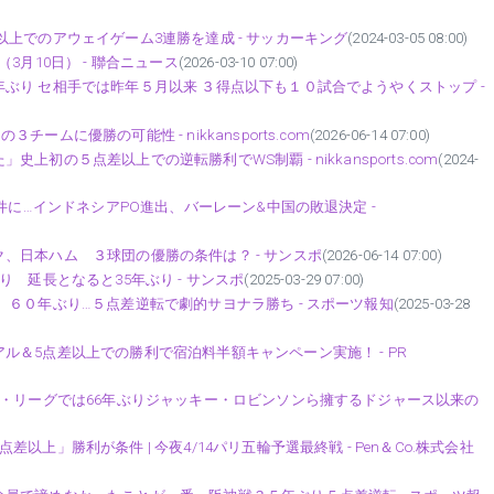
上でのアウェイゲーム3連勝を達成 - サッカーキング
(2024-03-05 08:00)
3月10日） - 聯合ニュース
(2026-03-10 07:00)
ぶり セ相手では昨年５月以来 ３得点以下も１０試合でようやくストップ -
ムに優勝の可能性 - nikkansports.com
(2026-06-14 07:00)
初の５点差以上での逆転勝利でWS制覇 - nikkansports.com
(2024-
件に…インドネシアPO進出、バーレーン&中国の敗退決定 -
、日本ハム ３球団の優勝の条件は？ - サンスポ
(2026-06-14 07:00)
 延長となると35年ぶり - サンスポ
(2025-03-29 07:00)
６０年ぶり…５点差逆転で劇的サヨナラ勝ち - スポーツ報知
(2025-03-28
＆5点差以上での勝利で宿泊料半額キャンペーン実施！ - PR
ナ・リーグでは66年ぶりジャッキー・ロビンソンら擁するドジャース以来の
上」勝利が条件 | 今夜4/14パリ五輪予選最終戦 - Pen＆Co.株式会社