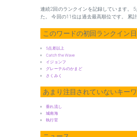
連続2回のランクインを記録しています。 5
た。 今回の11位は過去最高順位です。 累
このワードの初回ランクイン日 2
5点差以上
Catch the Wave
イジョンフ
グレーテルのかまど
さくみく
あまり注目されていないキー
垂れ流し
城南海
執行官
ニュース