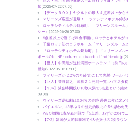
巨人・吉川尚輝が異例の早出特打でサヨナラ打「全
知
(2025-07-22 07:00)
【データＢＯＸ】ヤクルトの最大４点差以上からの
マリーンズ客室が登場！ ロッテシティホテル錦糸町、5点
ロッテシティホテル錦⽷町、「マリーンズルーム」の内
シー）
(2025-06-26 07:00)
5点差以上で勝てば料金半額に ロッテとホテルがコラボ、客
千葉ロッテ初のコラボルーム「マリーンズルーム2022
『ロッテシティホテル錦糸町』に『マリーンズルーム
ボールONLINE - column.sp.baseball.findfriends.jp
(2
【巨人】中田翔が逆転満塁ホームラン「（前日の）
報知
(2022-05-15 07:00)
フィリーズが"2.2％の奇跡"起こして先勝 ワールドシリーズ
【巨人】菅野智之、通算２１完封一覧…ハマスタ初、
【NBA】試合時間残り10秒未満で5点差という絶
08:00)
ウィザーズ逆転劇は0.04％の奇跡 過去25年に米メディア
バイエルン、43年ぶりの歴史的敗北 0-5の思わぬ失態、5点差
WBC韓国代表が豪州戦で「5点差」わずか20分で二転三
【7-2】韓国が大逆転勝利で4大会振りの2次ラウン