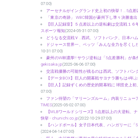
07:00)
アーセナルがイングランド史上初の快挙！…5点差以
「東京の奇跡」 WBC韓国が豪州下し準々決勝進出（
【巨人記録室】５点差以上の逆転劇は交流戦１６年
スポーツ報知
(2024-05-31 07:00)
どうなる交流戦Ｖ…西武、ソフトバンク、日本ハムの３チー
ドジャース世界一、ベッツ「みんな全力を尽くした」史上
10-31 07:00)
豪州のW杯濃厚!! サウジ逆転は「5点差勝利」が条
gekisaka.jp
(2025-06-06 07:00)
交流戦優勝の可能性が残るのは西武、ソフトバンク
【データBOX】巨人の開幕戦サヨナラ勝ちは4年ぶり
【巨人】記録ずくめの歴史的開幕戦に 球団史上初、
07:00)
ファン待望の「マリーンズルーム」内装リニューアル
TIMES
(2025-05-02 07:00)
【MLBワールドシリーズ】5点差以上の大逆転、
快挙 - chunichi.co.jp
(2022-10-29 07:00)
【ハンドボール】女子日本代表、ハンガリーに「5点差以
(2024-04-14 07:00)