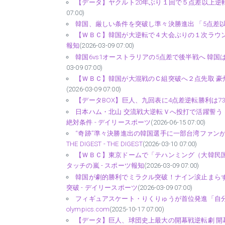
【データ】ヤクルト20年ぶり１回で５点差以上逆転、開幕
07:00)
韓国、厳しい条件を突破し準々決勝進出 「5点差以上、2
【ＷＢＣ】韓国が大逆転で４大会ぶりの１次ラウン
報知
(2026-03-09 07:00)
韓国6vs1オーストラリアの5点差で後半戦へ 韓国
03-09 07:00)
【ＷＢＣ】韓国が大混戦のＣ組突破へ２点先取 豪
(2026-03-09 07:00)
【データBOX】巨人、九回表に4点差逆転勝利は73年
日本ハム・北山 交流戦大逆転Ｖへ投打で活躍誓う
絶対条件 - デイリースポーツ
(2026-06-15 07:00)
“奇跡”準々決勝進出の韓国選手に一部台湾ファンが
THE DIGEST - THE DIGEST
(2026-03-10 07:00)
【ＷＢＣ】東京ドームで「テハンミング（大韓民
タッチの嵐 - スポーツ報知
(2026-03-09 07:00)
韓国が劇的勝利でミラクル突破！ナイン涙止まらず
突破 - デイリースポーツ
(2026-03-09 07:00)
フィギュアスケート・りくりゅうが首位発進「自分た
olympics.com
(2025-10-17 07:00)
【データ】巨人、球団史上最大の開幕戦逆転劇 開幕戦５点