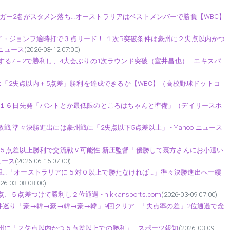
ガー2名がスタメン落ち…オーストラリアはベストメンバーで勝負【WBC】
・ジョンフ適時打で３点リード！ １次R突破条件は豪州に２失点以内かつ
!ニュース
(2026-03-12 07:00)
する7－2で勝利し、4大会ぶりの1次ラウンド突破（室井昌也） - エキスパ
国は「2失点以内＋5点差」勝利を達成できるか【WBC】（高校野球ドットコ
 １６日先発「バントとか最低限のところはちゃんと準備」（デイリースポ
 準々決勝進出には豪州戦に「2失点以下5点差以上」 - Yahoo!ニュース
戦５点差以上勝利で交流戦Ｖ可能性 新庄監督「優勝して裏方さんにお小遣い
ュース
(2026-06-15 07:00)
胆…「オーストラリアに５対０以上で勝たなければ…」準々決勝進出へ一縷
26-03-08 08:00)
差つけて勝利し２位通過 - nikkansports.com
(2026-03-09 07:00)
条件巡り「豪→韓→豪→韓→豪→韓」9回クリア…「失点率の差」2位通過で念
州に「２失点以内かつ５点差以上での勝利」 - スポーツ報知
(2026-03-09