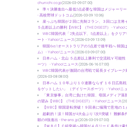
chunichi.co.jp
(2026-03-09 07:00)
準々決勝進出へ最低5点必要な韓国はメジャーリー
- 高校野球ドットコム
(2026-03-09 10:06)
崖っぷち韓国が２回に先制２ラン、３回には主将イ
５点差以上の勝利【WBC】（THE DIGEST） - Yahoo
WBC韓国代表「2失点以下、5点差以上」をクリア
ート - Yahoo!ニュース
(2026-03-09 13:09)
韓国6vs1オーストラリアの5点差で後半戦へ 韓
ム） - Yahoo!ニュース
(2026-03-09 07:00)
日本ハム・北山 ５点差以上勝利で交流戦Ｖ可能性
ーツ） - Yahoo!ニュース
(2026-06-16 07:00)
WBC韓国代表が激闘の台湾戦で延長タイブレーク敗戦
(2026-03-08 08:00)
日本ハム １０年ぶり１０連勝ならず １６日広島
をゲットしたい」 （デイリースポーツ） - Yahoo!ニ
「東京惨事」台湾に負けた韓国、母国メディア落
の望み【WBC】（THE DIGEST） - Yahoo!ニュース
(20
【WBC】韓国逆転突破！９回表に犠飛で意地の１点、５点
超劇的！涙！韓国が4大会ぶり1次R突破！ 難解
願の8強進出 - the-ans.jp
(2026-03-09 07:00)
【ＷＢＣ】Ｃ組突破へ韓国が４点リード 条件は豪