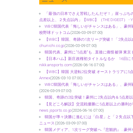
「最強の日本でさえ苦戦したんだぞ！」崖っぷちの
点差以上、２失点以内」【WBC】（THE DIGEST） - Y
WBC韓国代表「悔しいがチャンスはある」、豪州戦は
校野球ドットコム
(2026-03-09 07:00)
【WBC】韓国、奇跡の1次リーグ突破！「2失点以
chunichi.co.jp
(2026-03-09 07:00)
韓国代表、豪州に"5点差"も…直後に痛恨被弾 東京ドーム騒
【日本ハム】新庄政権初タイトルなるか 16日に
nikkansports.com
(2026-06-16 07:00)
【WBC】韓国 大逆転2位突破 オーストラリアに5点差
Annex
(2026-03-10 07:00)
WBC韓国代表「悔しいがチャンスはある」、豪州戦は
(2026-03-09 07:00)
韓国、奇跡の2位突破！豪州に2失点以内＆5点差以
【見どころ解説】交流戦優勝に5点差以上の勝利が条
news.jsports.co.jp
(2026-06-16 07:00)
韓国が準々決勝に進むには「白星」と「２失点以下」と
ニュース
(2026-03-09 07:00)
韓国メディア、1次リーグ突破へ『悲観的』…豪州を