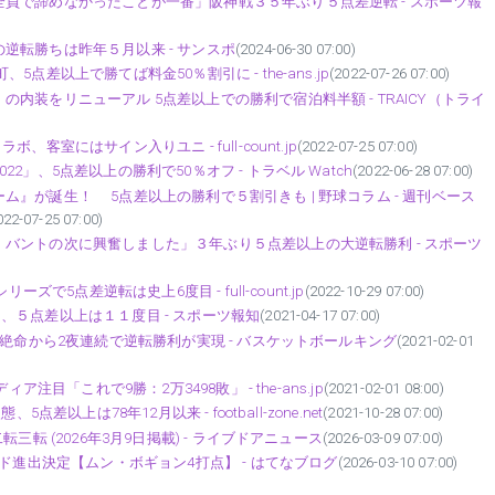
員で諦めなかったことが一番」阪神戦３５年ぶり５点差逆転 - スポーツ報
逆転勝ちは昨年５月以来 - サンスポ
(2024-06-30 07:00)
差以上で勝てば料金50％割引に - the-ans.jp
(2022-07-26 07:00)
装をリニューアル 5点差以上での勝利で宿泊料半額 - TRAICY（トライ
室にはサイン入りユニ - full-count.jp
(2022-07-25 07:00)
」、5点差以上の勝利で50％オフ - トラベル Watch
(2022-06-28 07:00)
』が誕生！ 5点差以上の勝利で５割引きも | 野球コラム - 週刊ベース
022-07-25 07:00)
バントの次に興奮しました」３年ぶり５点差以上の大逆転勝利 - スポーツ
で5点差逆転は史上6度目 - full-count.jp
(2022-10-29 07:00)
５点差以上は１１度目 - スポーツ報知
(2021-04-17 07:00)
体絶命から2夜連続で逆転勝利が実現 - バスケットボールキング
(2021-02-01
注目「これで9勝：2万3498敗」 - the-ans.jp
(2021-02-01 08:00)
以上は78年12月以来 - football-zone.net
(2021-10-28 07:00)
転 (2026年3月9日掲載) - ライブドアニュース
(2026-03-09 07:00)
ド進出決定【ムン・ボギョン4打点】 - はてなブログ
(2026-03-10 07:00)