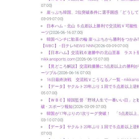
07:00)
崖っぷち韓国、2位突破条件に選手困惑「どうしても意識す
03-09 07:00)
日本ハム・北山 ５点差以上勝利で交流戦Ｖ可能性 
ーツ
(2026-06-16 07:00)
韓国ベンチに歓喜の輪 崖っぷちから勝利をつかみ
【WBC】 - 日テレNEWS NNN
(2026-03-09 07:00)
【日本ハム】交流戦６連勝中の北山亘基 ラスト登
nikkansports.com
(2026-06-15 07:00)
【見どころ解説】交流戦優勝に5点差以上の勝利が条
ーツブル
(2026-06-16 07:00)
16日最終決戦 交流戦Ｖこうなる／一覧 - nikkanspo
【データ】ヤクルト20年ぶり１回で５点差以上逆転、開幕
05 07:00)
【ＷＢＣ】韓国監督「野球人生で一番いい日」と
破 - スポーツ報知
(2026-03-09 07:00)
韓国が17年ぶりの1次リーグ突破！ 「5点差以上
03-10 07:00)
【データ】ヤクルト20年ぶり１回で５点差以上逆転、開幕
07:00)