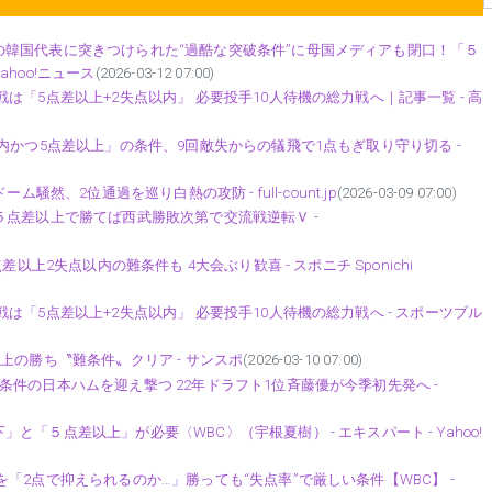
韓国代表に突きつけられた“過酷な突破条件”に母国メディアも閉口！「５
ahoo!ニュース
(2026-03-12 07:00)
「5点差以上+2失点以内」 必要投手10人待機の総力戦へ｜記事一覧 - 高
内かつ5点差以上」の条件、9回敵失からの犠飛で1点もぎ取り守り切る -
然、2位通過を巡り白熱の攻防 - full-count.jp
(2026-03-09 07:00)
５点差以上で勝てば西武勝敗次第で交流戦逆転Ｖ -
以上2失点以内の難条件も 4大会ぶり歓喜 - スポニチ Sponichi
「5点差以上+2失点以内」 必要投手10人待機の総力戦へ - スポーツブル
上の勝ち〝難条件〟クリア - サンスポ
(2026-03-10 07:00)
件の日本ハムを迎え撃つ 22年ドラフト1位斉藤優が今季初先発へ -
「５点差以上」が必要〈WBC〉（宇根夏樹） - エキスパート - Yahoo!
「2点で抑えられるのか…」勝っても“失点率”で厳しい条件【WBC】 -