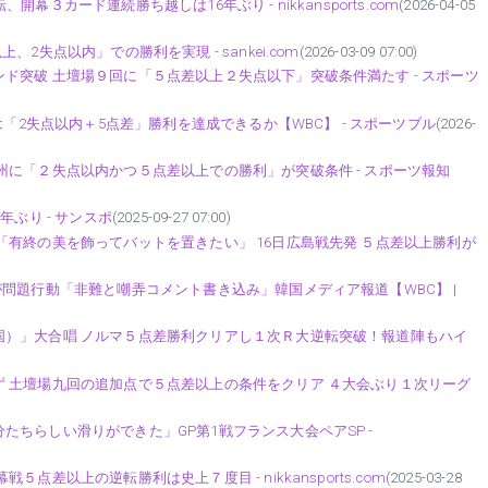
３カード連続勝ち越しは16年ぶり - nikkansports.com
(2026-04-05
失点以内」での勝利を実現 - sankei.com
(2026-03-09 07:00)
ド突破 土壇場９回に「５点差以上２失点以下」突破条件満たす - スポーツ
は「2失点以内＋5点差」勝利を達成できるか【WBC】 - スポーツブル
(2026-
州に「２失点以内かつ５点差以上での勝利」が突破条件 - スポーツ報知
ぶり - サンスポ
(2025-09-27 07:00)
「有終の美を飾ってバットを置きたい」 16日広島戦先発 ５点差以上勝利が
問題行動「非難と嘲弄コメント書き込み」韓国メディア報道【WBC】 |
国）」大合唱 ノルマ５点差勝利クリアし１次Ｒ大逆転突破！報道陣もハイ
 土壇場九回の追加点で５点差以上の条件をクリア ４大会ぶり１次リーグ
ちらしい滑りができた」GP第1戦フランス大会ペアSP -
差以上の逆転勝利は史上７度目 - nikkansports.com
(2025-03-28