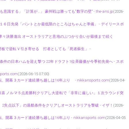
る」「計算が…」 豪州戦は勝っても"数字の壁" - the-ans.jp
(2026-
１６日先発「バントとか最低限のところはちゃんと準備」 - デイリースポ
準々決勝進出 オーストラリアと意地のぶつかり合いが最後まで続く
板で逆転Ｖ引き寄せる 打者としても「死者蘇生」 -
件の日本ハムを迎え撃つ 22年ドラフト1位斉藤優が今季初先発へ - スポ
rts.com
(2026-06-15 07:00)
３カード連続勝ち越しは16年ぶり - nikkansports.com
(2026-04-
歓喜 ノルマ５点差勝利クリアし大逆転で「非常に厳しい」１次ラウンド突
、2失点以下」の過酷条件をクリアしオーストラリアを撃破 - イザ！
(2026-
３カード連続勝ち越しは16年ぶり - nikkansports.com
(2026-04-05