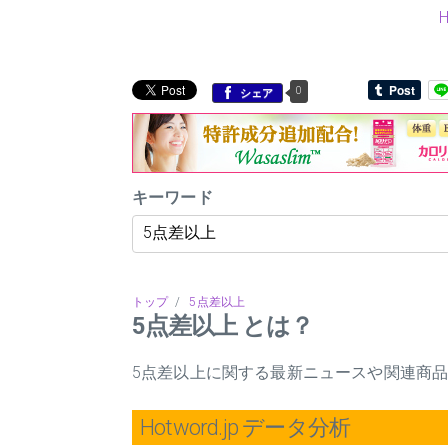
0
シェア
キーワード
トップ
/
5点差以上
5点差以上 とは？
5点差以上に関する最新ニュースや関連商
Hotword.jp データ分析