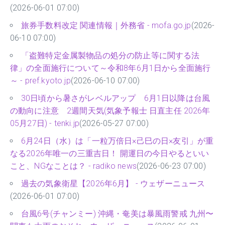
(2026-06-01 07:00)
旅券手数料改定 関連情報｜外務省 - mofa.go.jp
(2026-
06-10 07:00)
「盗難特定金属製物品の処分の防止等に関する法
律」の全面施行について～令和8年6月1日から全面施行
～ - pref.kyoto.jp
(2026-06-10 07:00)
30日頃から暑さがレベルアップ 6月1日以降は台風
の動向に注意 2週間天気(気象予報士 日直主任 2026年
05月27日) - tenki.jp
(2026-05-27 07:00)
6月24日（水）は「一粒万倍日×己巳の日×友引」が重
なる2026年唯一の三重吉日！ 開運日の今日やるといい
こと、NGなことは？ - radiko news
(2026-06-23 07:00)
過去の気象衛星【2026年6月】 - ウェザーニュース
(2026-06-01 07:00)
台風6号(チャンミー) 沖縄・奄美は暴風雨警戒 九州〜