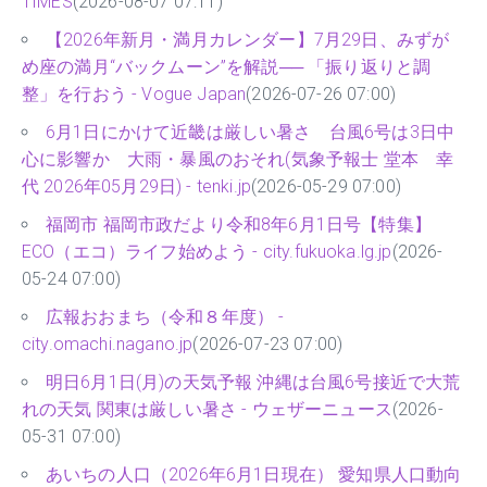
TIMES
(2026-08-07 07:11)
【2026年新月・満月カレンダー】7月29日、みずが
め座の満月“バックムーン”を解説── 「振り返りと調
整」を行おう - Vogue Japan
(2026-07-26 07:00)
6月1日にかけて近畿は厳しい暑さ 台風6号は3日中
心に影響か 大雨・暴風のおそれ(気象予報士 堂本 幸
代 2026年05月29日) - tenki.jp
(2026-05-29 07:00)
福岡市 福岡市政だより令和8年6月1日号【特集】
ECO（エコ）ライフ始めよう - city.fukuoka.lg.jp
(2026-
05-24 07:00)
広報おおまち（令和８年度） -
city.omachi.nagano.jp
(2026-07-23 07:00)
明日6月1日(月)の天気予報 沖縄は台風6号接近で大荒
れの天気 関東は厳しい暑さ - ウェザーニュース
(2026-
05-31 07:00)
あいちの人口（2026年6月1日現在） 愛知県人口動向