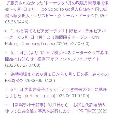
で“販売されなかった”ドーナツを6月の環境月間限定で販
売 ～6月1日より、Too Good To Go導入店舗を全国53店
舗へ順次拡大 - クリスピー・クリーム・ドーナツ
(2026-
05-26 04:46)
“まちと育てるビアガーデン”｢中野セントラルビアパ
ーク」が6月1日（月）より期間限定オープン - Kirin
Holdings Company, Limited
(2026-05-27 07:00)
6月1日(月)より2026/27横浜FCスタータークラブ募集
開始のお知らせ - 横浜FCオフィシャルウェブサイト
(2026-05-27 07:00)
為替相場まとめ６月１日から６月５日の週 - みんかぶ
FX/為替
(2026-06-06 07:00)
6月1日 岩田留美子さんが「とちぎ未来大使」に就任
しました - pref.tochigi.lg.jp
(2026-06-01 07:00)
【新潟県小千谷市】6月1日から「お試し免許返納＆
使って公共交通」事業を試行します！ - PR TIMES
(2026-