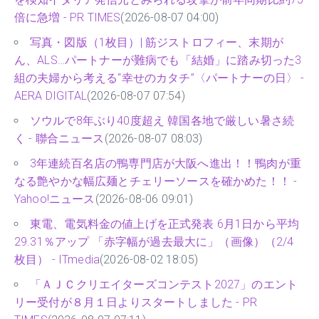
倍に急増 - PR TIMES
(2026-08-07 04:00)
写真・図版（1枚目）| 筋ジストロフィー、末期が
ん、ALS…パートナーが難病でも「結婚」に踏み切った3
組の夫婦から考える“幸せのカタチ”〈パートナーの日〉 -
AERA DIGITAL
(2026-08-07 07:54)
ソウルで8年ぶり40度超え 韓国各地で厳しい暑さ続
く - 聯合ニュース
(2026-08-07 08:03)
3年連続百名店の鴨専門店が大阪へ進出！！鴨肉が重
なる艶やかな幅広麺とチェリーソースを確かめた！！ -
Yahoo!ニュース
(2026-08-06 09:01)
東電、電気料金の値上げを正式発表 6月1日から平均
29.31％アップ 「赤字幅が過去最大に」（画像）（2/4
枚目） - ITmedia
(2026-08-02 18:05)
「ＡＪＣクリエイターズコンテスト2027」のエント
リー受付が８月１日よりスタートしました - PR