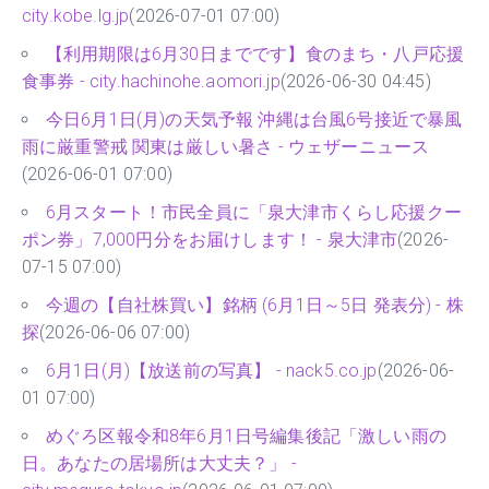
city.kobe.lg.jp
(2026-07-01 07:00)
【利用期限は6月30日までです】食のまち・八戸応援
食事券 - city.hachinohe.aomori.jp
(2026-06-30 04:45)
今日6月1日(月)の天気予報 沖縄は台風6号接近で暴風
雨に厳重警戒 関東は厳しい暑さ - ウェザーニュース
(2026-06-01 07:00)
6月スタート！市民全員に「泉大津市くらし応援クー
ポン券」7,000円分をお届けします！ - 泉大津市
(2026-
07-15 07:00)
今週の【自社株買い】銘柄 (6月1日～5日 発表分) - 株
探
(2026-06-06 07:00)
6月1日(月)【放送前の写真】 - nack5.co.jp
(2026-06-
01 07:00)
めぐろ区報令和8年6月1日号編集後記「激しい雨の
日。あなたの居場所は大丈夫？」 -