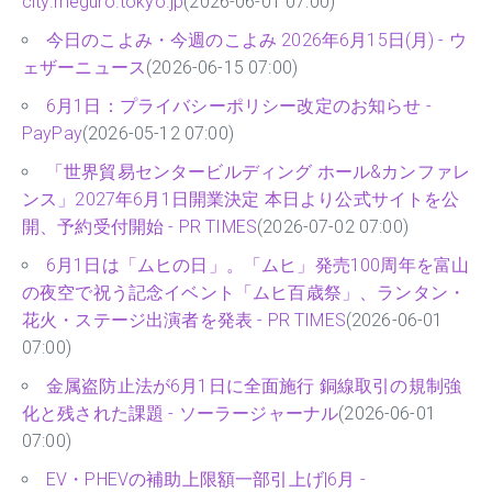
city.meguro.tokyo.jp
(2026-06-01 07:00)
今日のこよみ・今週のこよみ 2026年6月15日(月) - ウ
ェザーニュース
(2026-06-15 07:00)
6月1日：プライバシーポリシー改定のお知らせ -
PayPay
(2026-05-12 07:00)
「世界貿易センタービルディング ホール&カンファレ
ンス」2027年6月1日開業決定 本日より公式サイトを公
開、予約受付開始 - PR TIMES
(2026-07-02 07:00)
6月1日は「ムヒの日」。「ムヒ」発売100周年を富山
の夜空で祝う記念イベント「ムヒ百歳祭」、ランタン・
花火・ステージ出演者を発表 - PR TIMES
(2026-06-01
07:00)
金属盗防止法が6月1日に全面施行 銅線取引の規制強
化と残された課題 - ソーラージャーナル
(2026-06-01
07:00)
EV・PHEVの補助上限額一部引上げ|6月 -