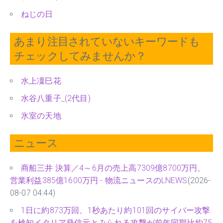
ねじの日
あまり注目されていないキーワードも
チェックしてみませんか？
水上凜巳花
水谷八重子_(2代目)
氷室の天地
ニュース
商船三井 決算／4～6月の売上高7309億8700万円、
営業利益385億1600万円 - 物流ニュースのLNEWS
(2026-
08-07 04:44)
1日に約873万回、1秒あたり約101回のサイバー攻撃
を検知イタリア発信元とみられる攻撃が前年同期比約75