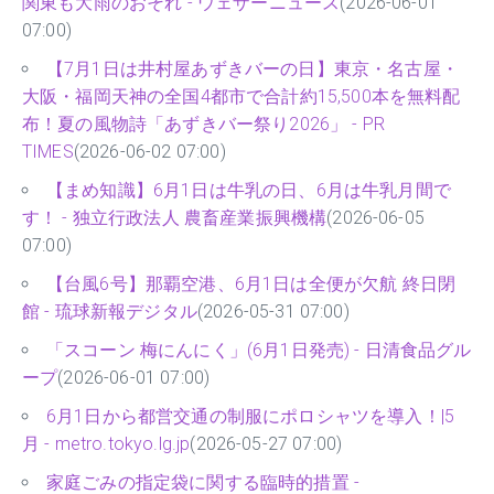
関東も大雨のおそれ - ウェザーニュース
(2026-06-01
07:00)
【7月1日は井村屋あずきバーの日】東京・名古屋・
大阪・福岡天神の全国4都市で合計約15,500本を無料配
布！夏の風物詩「あずきバー祭り2026」 - PR
TIMES
(2026-06-02 07:00)
【まめ知識】6月1日は牛乳の日、6月は牛乳月間で
す！ - 独立行政法人 農畜産業振興機構
(2026-06-05
07:00)
【台風6号】那覇空港、6月1日は全便が欠航 終日閉
館 - 琉球新報デジタル
(2026-05-31 07:00)
「スコーン 梅にんにく」(6月1日発売) - 日清食品グル
ープ
(2026-06-01 07:00)
6月1日から都営交通の制服にポロシャツを導入！|5
月 - metro.tokyo.lg.jp
(2026-05-27 07:00)
家庭ごみの指定袋に関する臨時的措置 -