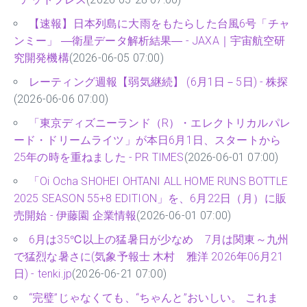
【速報】日本列島に大雨をもたらした台風6号「チャ
ンミー」 ―衛星データ解析結果― - JAXA｜宇宙航空研
究開発機構
(2026-06-05 07:00)
レーティング週報【弱気継続】 (6月1日－5日) - 株探
(2026-06-06 07:00)
「東京ディズニーランド（R）・エレクトリカルパレ
ード・ドリームライツ」が本日6月1日、スタートから
25年の時を重ねました - PR TIMES
(2026-06-01 07:00)
「Oi Ocha SHOHEI OHTANI ALL HOME RUNS BOTTLE
2025 SEASON 55+8 EDITION」を、6月22日（月）に販
売開始 - 伊藤園 企業情報
(2026-06-01 07:00)
6月は35℃以上の猛暑日が少なめ 7月は関東～九州
で猛烈な暑さに(気象予報士 木村 雅洋 2026年06月21
日) - tenki.jp
(2026-06-21 07:00)
“完璧”じゃなくても、“ちゃんと”おいしい。 これま