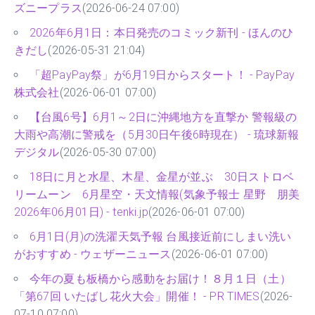
ズニープラス
(2026-06-24 07:00)
2026年6月1日：本日発売のコミック新刊 - ほんのひ
きだし
(2026-05-31 21:04)
「超PayPay祭」が6月19日からスタート！ - PayPay
株式会社
(2026-06-01 07:00)
【台風6号】6月1～2日に沖縄地方を直撃か 警報級の
大雨や高潮に警戒を（5月30日午後6時現在） - 琉球新報
デジタル
(2026-05-30 07:00)
18日に月と水星、木星、金星が並ぶ 30日ストロベ
リームーン 6月星空・天文情報(気象予報士 星野 朋美
2026年06月01日) - tenki.jp
(2026-06-01 07:00)
6月1日(月)の洗濯天気予報 台風接近前にしまい洗い
がおすすめ - ウェザーニュース
(2026-06-01 07:00)
今年の夏も板橋から感動をお届け！８月１日（土）
「第67回 いたばし花火大会」開催！ - PR TIMES
(2026-
07-10 07:00)