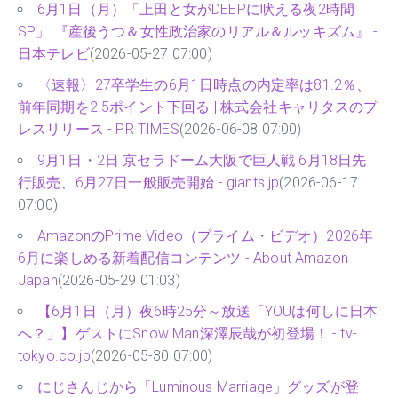
6月1日（月）「上田と女がDEEPに吠える夜2時間
SP」 『産後うつ＆女性政治家のリアル＆ルッキズム』 -
日本テレビ
(2026-05-27 07:00)
〈速報〉27卒学生の6月1日時点の内定率は81.2％、
前年同期を2.5ポイント下回る | 株式会社キャリタスのプ
レスリリース - PR TIMES
(2026-06-08 07:00)
9月1日・2日 京セラドーム大阪で巨人戦 6月18日先
行販売、6月27日一般販売開始 - giants.jp
(2026-06-17
07:00)
AmazonのPrime Video（プライム・ビデオ）2026年
6月に楽しめる新着配信コンテンツ - About Amazon
Japan
(2026-05-29 01:03)
【6月1日（月）夜6時25分～放送「YOUは何しに日本
へ？」】ゲストにSnow Man深澤辰哉が初登場！ - tv-
tokyo.co.jp
(2026-05-30 07:00)
にじさんじから「Luminous Marriage」グッズが登