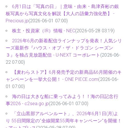
6月1日は「写真の日」｜意味・由来・島津斉彬の銀
板写真から写真文化を解説【大人の語彙力強化塾】 -
Precious.jp
(2026-06-01 07:00)
株主・投資家（IR）情報 - NEC
(2026-05-28 03:19)
2026年6月の新着配信ラインナップを発表！人気シリ
ーズ最新作『ハウス・オブ・ザ・ドラゴン シーズン
３』を独占見放題配信 - U-NEXT コーポレート
(2026-06-
22 07:00)
【麦わらストア】6月発売予定の新商品&6月開催のキ
ャンペーンを一挙大公開！ - ONE PIECE.com
(2026-06-
01 07:00)
海の日は大きな船に乗ってみよう！！海の日記念行
事2026 - c2sea.go.jp
(2026-06-01 07:00)
「立山黒部アルペンルート」、2026年6月1日(月)よ
り 55日間限定の“全線開業55周年キャンペーン”を開催！
- アットプレス
(2026-05-28 07:00)