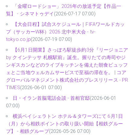
「金曜ロードショー」2026年の放送予定【作品一
覧】 - シネマトゥデイ
(2026-07-17 07:00)
【大会日程】試合スケジュール｜FIFAワールドカッ
プ（サッカーW杯）2026 北中米大会 - tv-
tokyo.co.jp
(2026-07-19 07:00)
【6月1日開業】さっぽろ駅徒歩約3分『リージョニア
by クインテッサ 札幌駅前』誕生。握りたての寿司やジ
ンギスカンなどのライブキッチンを備えた朝食ビュッフ
ェとご当地ウェルカムサービスで至福の滞在を。 | コア
グローバルマネジメント株式会社のプレスリリース - PR
TIMES
(2026-06-01 07:00)
日・イラン首脳電話会談 - 首相官邸
(2026-06-01
07:00)
横浜ベイシェラトン ホテル＆タワーズにて 6月1日
（月）から相鉄ポイントの取り扱い開始【相鉄グルー
プ】 - 相鉄グループ
(2026-05-26 07:00)