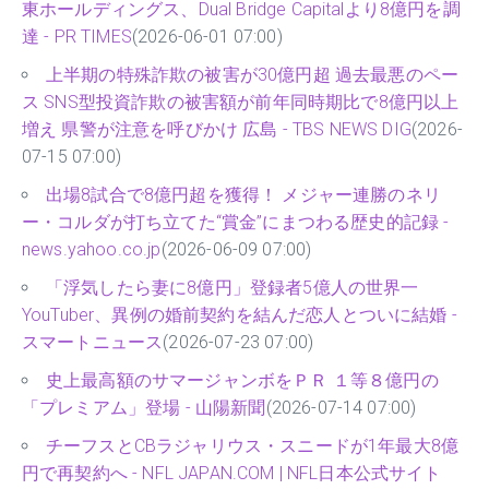
東ホールディングス、Dual Bridge Capitalより8億円を調
達 - PR TIMES
(2026-06-01 07:00)
上半期の特殊詐欺の被害が30億円超 過去最悪のペー
ス SNS型投資詐欺の被害額が前年同時期比で8億円以上
増え 県警が注意を呼びかけ 広島 - TBS NEWS DIG
(2026-
07-15 07:00)
出場8試合で8億円超を獲得！ メジャー連勝のネリ
ー・コルダが打ち立てた“賞金”にまつわる歴史的記録 -
news.yahoo.co.jp
(2026-06-09 07:00)
「浮気したら妻に8億円」登録者5億人の世界一
YouTuber、異例の婚前契約を結んだ恋人とついに結婚 -
スマートニュース
(2026-07-23 07:00)
史上最高額のサマージャンボをＰＲ １等８億円の
「プレミアム」登場 - 山陽新聞
(2026-07-14 07:00)
チーフスとCBラジャリウス・スニードが1年最大8億
円で再契約へ - NFL JAPAN.COM | NFL日本公式サイト