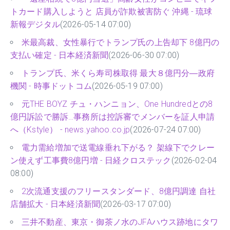
トカード購入しようと 店員が詐欺被害防ぐ 沖縄 - 琉球
新報デジタル
(2026-05-14 07:00)
米最高裁、女性暴行でトランプ氏の上告却下 8億円の
支払い確定 - 日本経済新聞
(2026-06-30 07:00)
トランプ氏、米くら寿司株取得 最大８億円分―政府
機関 - 時事ドットコム
(2026-05-19 07:00)
元THE BOYZ チュ・ハンニョン、One Hundredとの8
億円訴訟で勝訴…事務所は控訴審でメンバーを証人申請
へ（Kstyle） - news.yahoo.co.jp
(2026-07-24 07:00)
電力需給増加で送電線垂れ下がる？ 架線下でクレー
ン使えず工事費8億円増 - 日経クロステック
(2026-02-04
08:00)
2次流通支援のフリースタンダード、8億円調達 自社
店舗拡大 - 日本経済新聞
(2026-03-17 07:00)
三井不動産、東京・御茶ノ水のJFAハウス跡地にタワ