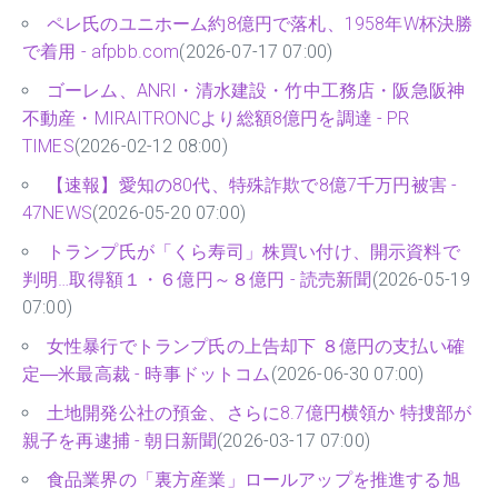
ペレ氏のユニホーム約8億円で落札、1958年W杯決勝
で着用 - afpbb.com
(2026-07-17 07:00)
ゴーレム、ANRI・清水建設・竹中工務店・阪急阪神
不動産・MIRAITRONCより総額8億円を調達 - PR
TIMES
(2026-02-12 08:00)
【速報】愛知の80代、特殊詐欺で8億7千万円被害 -
47NEWS
(2026-05-20 07:00)
トランプ氏が「くら寿司」株買い付け、開示資料で
判明…取得額１・６億円～８億円 - 読売新聞
(2026-05-19
07:00)
女性暴行でトランプ氏の上告却下 ８億円の支払い確
定―米最高裁 - 時事ドットコム
(2026-06-30 07:00)
土地開発公社の預金、さらに8.7億円横領か 特捜部が
親子を再逮捕 - 朝日新聞
(2026-03-17 07:00)
食品業界の「裏方産業」ロールアップを推進する旭