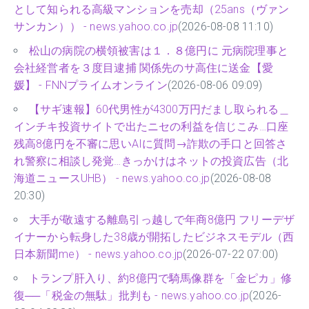
として知られる高級マンションを売却（25ans（ヴァン
サンカン）） - news.yahoo.co.jp
(2026-08-08 11:10)
松山の病院の横領被害は１．８億円に 元病院理事と
会社経営者を３度目逮捕 関係先のサ高住に送金【愛
媛】 - FNNプライムオンライン
(2026-08-06 09:09)
【サギ速報】60代男性が4300万円だまし取られる＿
インチキ投資サイトで出たニセの利益を信じこみ…口座
残高8億円を不審に思いAIに質問→詐欺の手口と回答さ
れ警察に相談し発覚…きっかけはネットの投資広告（北
海道ニュースUHB） - news.yahoo.co.jp
(2026-08-08
20:30)
大手が敬遠する離島引っ越しで年商8億円 フリーデザ
イナーから転身した38歳が開拓したビジネスモデル（西
日本新聞me） - news.yahoo.co.jp
(2026-07-22 07:00)
トランプ肝入り、約8億円で騎馬像群を「金ピカ」修
復──「税金の無駄」批判も - news.yahoo.co.jp
(2026-