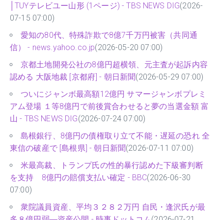
│TUYテレビユー山形 (1ページ) - TBS NEWS DIG
(2026-
07-15 07:00)
愛知の80代、特殊詐欺で8億7千万円被害（共同通
信） - news.yahoo.co.jp
(2026-05-20 07:00)
京都土地開発公社の8億円超横領、元主査が起訴内容
認める 大阪地裁 [京都府] - 朝日新聞
(2026-05-29 07:00)
ついにジャンボ最高額12億円 サマージャンボプレミ
アム登場 １等8億円で前後賞合わせると夢の当選金額 富
山 - TBS NEWS DIG
(2026-07-24 07:00)
島根銀行、8億円の債権取り立て不能・遅延の恐れ 全
東信の破産で [島根県] - 朝日新聞
(2026-07-11 07:00)
米最高裁、トランプ氏の性的暴行認めた下級審判断
を支持 8億円の賠償支払い確定 - BBC
(2026-06-30
07:00)
衆院議員資産、平均３２８２万円 自民・逢沢氏が最
多８億円弱―資産公開 - 時事ドットコム
(2026-07-21