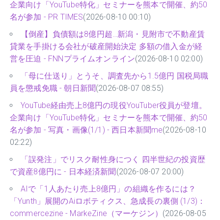
企業向け「YouTube特化」セミナーを熊本で開催、約50
名が参加 - PR TIMES
(2026-08-10 00:10)
【倒産】負債額は8億円超…新潟・見附市で不動産賃
貸業を手掛ける会社が破産開始決定 多額の借入金が経
営を圧迫 - FNNプライムオンライン
(2026-08-10 02:00)
「母に仕送り」とうそ、調査先から1.5億円 国税局職
員を懲戒免職 - 朝日新聞
(2026-08-07 08:55)
YouTube経由売上8億円の現役YouTuber役員が登壇。
企業向け「YouTube特化」セミナーを熊本で開催、約50
名が参加 - 写真・画像(1/1) - 西日本新聞me
(2026-08-10
02:22)
「誤発注」でリスク耐性身につく 四半世紀の投資歴
で資産8億円に - 日本経済新聞
(2026-08-07 20:00)
AIで「1人あたり売上8億円」の組織を作るには？
「Yunth」展開のAiロボティクス、急成長の裏側 (1/3)：
commercezine - MarkeZine（マーケジン）
(2026-08-05