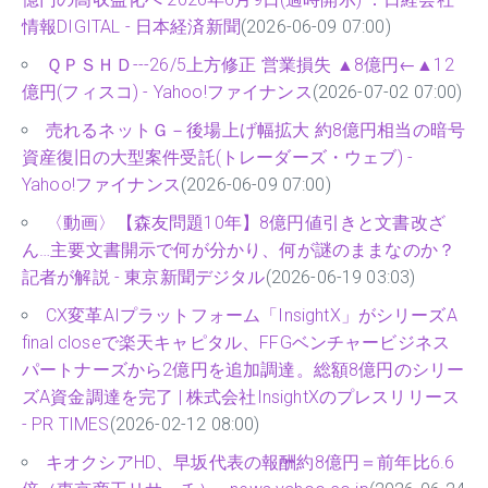
情報DIGITAL - 日本経済新聞
(2026-06-09 07:00)
ＱＰＳＨＤ---26/5上方修正 営業損失 ▲8億円←▲12
億円(フィスコ) - Yahoo!ファイナンス
(2026-07-02 07:00)
売れるネットＧ－後場上げ幅拡大 約8億円相当の暗号
資産復旧の大型案件受託(トレーダーズ・ウェブ) -
Yahoo!ファイナンス
(2026-06-09 07:00)
〈動画〉【森友問題10年】8億円値引きと文書改ざ
ん…主要文書開示で何が分かり、何が謎のままなのか？
記者が解説 - 東京新聞デジタル
(2026-06-19 03:03)
CX変革AIプラットフォーム「InsightX」がシリーズA
final closeで楽天キャピタル、FFGベンチャービジネス
パートナーズから2億円を追加調達。総額8億円のシリー
ズA資金調達を完了 | 株式会社InsightXのプレスリリース
- PR TIMES
(2026-02-12 08:00)
キオクシアHD、早坂代表の報酬約8億円＝前年比6.6