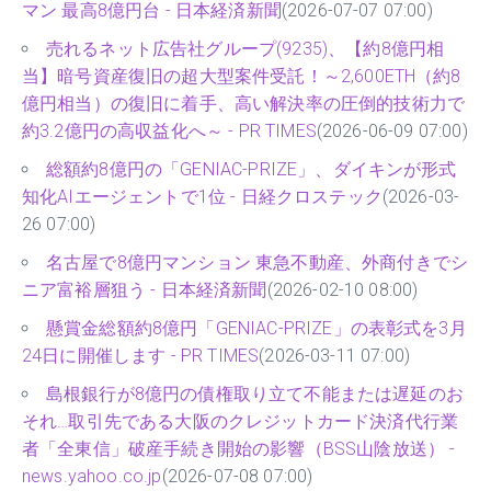
マン 最高8億円台 - 日本経済新聞
(2026-07-07 07:00)
売れるネット広告社グループ(9235)、【約8億円相
当】暗号資産復旧の超大型案件受託！～2,600ETH（約8
億円相当）の復旧に着手、高い解決率の圧倒的技術力で
約3.2億円の高収益化へ～ - PR TIMES
(2026-06-09 07:00)
総額約8億円の「GENIAC-PRIZE」、ダイキンが形式
知化AIエージェントで1位 - 日経クロステック
(2026-03-
26 07:00)
名古屋で8億円マンション 東急不動産、外商付きでシ
ニア富裕層狙う - 日本経済新聞
(2026-02-10 08:00)
懸賞金総額約8億円「GENIAC-PRIZE」の表彰式を3月
24日に開催します - PR TIMES
(2026-03-11 07:00)
島根銀行が8億円の債権取り立て不能または遅延のお
それ…取引先である大阪のクレジットカード決済代行業
者「全東信」破産手続き開始の影響（BSS山陰放送） -
news.yahoo.co.jp
(2026-07-08 07:00)