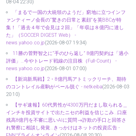
08-04 22:30)
「まるで一国の大統領のようだ」窮地に立つインフ
ァンティーノ会長の“驚きの日常と素顔”を英BBCが特
集！「過去４年で会見は２回」「年収は８億円に達し
た」（SOCCER DIGEST Web） -
news.yahoo.co.jp
(2026-08-07 19:34)
11勝の菅野智之に“手のひら返し” 8億円契約は「過小
評価」…今やトレード戦線の注目株（Full-Count） -
news.yahoo.co.jp
(2026-08-01 07:00)
【新潟新馬戦】2・8億円馬アトミックリーチ、期待
のコントレイル産駒がベール脱ぐ - netkeiba
(2026-08-03
20:10)
【サギ速報】60代男性が4300万円だまし取られる＿
インチキ投資サイトで出たニセの利益を信じこみ…口座
残高8億円を不審に思いAIに質問→詐欺の手口と回答さ
れ警察に相談し発覚…きっかけはネットの投資広告 -
FNNプライムオンライン
(2026-08-08 20:30)