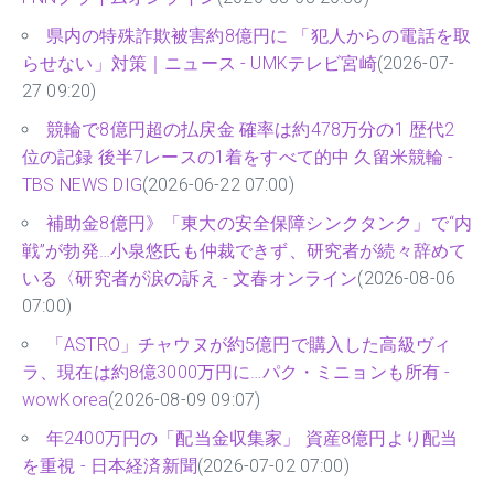
県内の特殊詐欺被害約8億円に 「犯人からの電話を取
らせない」対策｜ニュース - UMKテレビ宮崎
(2026-07-
27 09:20)
競輪で8億円超の払戻金 確率は約478万分の1 歴代2
位の記録 後半7レースの1着をすべて的中 久留米競輪 -
TBS NEWS DIG
(2026-06-22 07:00)
補助金8億円》「東大の安全保障シンクタンク」で“内
戦”が勃発…小泉悠氏も仲裁できず、研究者が続々辞めて
いる〈研究者が涙の訴え - 文春オンライン
(2026-08-06
07:00)
「ASTRO」チャウヌが約5億円で購入した高級ヴィ
ラ、現在は約8億3000万円に…パク・ミニョンも所有 -
wowKorea
(2026-08-09 09:07)
年2400万円の「配当金収集家」 資産8億円より配当
を重視 - 日本経済新聞
(2026-07-02 07:00)