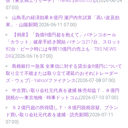
倍（東京商工リサーチ） - news.yahoo.co.jp
(2026-06-24
07:00)
山鳥毛の経済効果８億円 瀬戸内市試算「高い波及効
果」 - 山陽新聞
(2026-06-11 07:00)
【倒産】「負債8億円超を抱えて」パチンコホール
「カラット」破産手続き開始 パチンコ217台、スロット
82台・ピーク時には年間10億円の売上も - TBS NEWS
DIG
(2026-06-16 07:00)
島根銀行ー急落 全東信に対する貸出金8億円について
取り立て不能または取り立て遅延のおそれ(トレーダー
ズ・ウェブ) - Yahoo!ファイナンス
(2026-07-08 07:00)
中古買い取り会社元代表を逮捕 株売却益７．８億円
脱税か―東京地検 - 時事ドットコム
(2026-07-10 07:00)
５２億円超の所得隠し７・８億円脱税容疑、ブラン
ド買い取り会社元代表を逮捕 - 読売新聞
(2026-07-11
07:00)