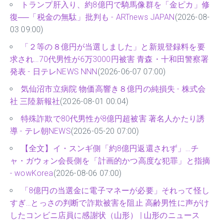
トランプ肝入り、約8億円で騎馬像群を「金ピカ」修
復──「税金の無駄」批判も - ARTnews JAPAN
(2026-08-
03 09:00)
「２等の８億円が当選しました」と新規登録料を要
求され…70代男性が6万3000円被害 青森・十和田警察署
発表 - 日テレNEWS NNN
(2026-06-07 07:00)
気仙沼市立病院 物価高響き８億円の純損失 - 株式会
社 三陸新報社
(2026-08-01 00:04)
特殊詐欺で80代男性が8億円超被害 著名人かたり誘
導 - テレ朝NEWS
(2026-05-20 07:00)
【全文】イ・スンギ側「約8億円返還されず」…チ
ャ・ガウォン会長側を「計画的かつ高度な犯罪」と指摘
- wowKorea
(2026-08-06 07:00)
「8億円の当選金に電子マネーが必要」それって怪し
すぎ…とっさの判断で詐欺被害を阻止 高齢男性に声がけ
したコンビニ店員に感謝状（山形） | 山形のニュース