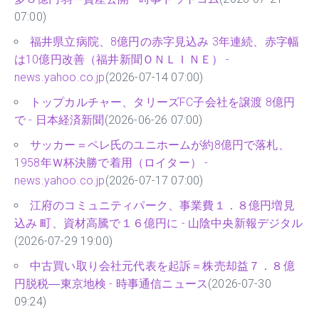
07:00)
福井県立病院、8億円の赤字見込み 3年連続、赤字幅
は10億円改善（福井新聞ＯＮＬＩＮＥ） -
news.yahoo.co.jp
(2026-07-14 07:00)
トップカルチャー、タリーズFC子会社を譲渡 8億円
で - 日本経済新聞
(2026-06-26 07:00)
サッカー＝ペレ氏のユニホームが約8億円で落札、
1958年Ｗ杯決勝で着用（ロイター） -
news.yahoo.co.jp
(2026-07-17 07:00)
江府のコミュニティパーク、事業費１．８億円増見
込み 町、資材高騰で１６億円に - 山陰中央新報デジタル
(2026-07-29 19:00)
中古買い取り会社元代表を起訴＝株売却益７．８億
円脱税―東京地検 - 時事通信ニュース
(2026-07-30
09:24)