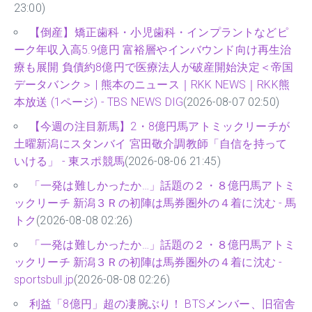
23:00)
【倒産】矯正歯科・小児歯科・インプラントなどピ
ーク年収入高5.9億円 富裕層やインバウンド向け再生治
療も展開 負債約8億円で医療法人が破産開始決定＜帝国
データバンク＞ | 熊本のニュース｜RKK NEWS｜RKK熊
本放送 (1ページ) - TBS NEWS DIG
(2026-08-07 02:50)
【今週の注目新馬】2・8億円馬アトミックリーチが
土曜新潟にスタンバイ 宮田敬介調教師「自信を持って
いける」 - 東スポ競馬
(2026-08-06 21:45)
「一発は難しかったか…」話題の２・８億円馬アトミ
ックリーチ 新潟３Ｒの初陣は馬券圏外の４着に沈む - 馬
トク
(2026-08-08 02:26)
「一発は難しかったか…」話題の２・８億円馬アトミ
ックリーチ 新潟３Ｒの初陣は馬券圏外の４着に沈む -
sportsbull.jp
(2026-08-08 02:26)
利益「8億円」超の凄腕ぶり！ BTSメンバー、旧宿舎