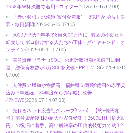
1958年Ｗ杯決勝で着用 - ロイター
(2026-07-16 07:00)
「赤い羽根」北海道 寄付金着服1．8億円か 会見し謝
罪 - 毎日新聞
(2026-06-16 07:00)
5000万円が1年半で8億8000万円に…港区の不動産を
転売してボロ儲けする人たちの正体 - ダイヤモンド・オ
ンライン
(2026-05-11 07:00)
暗号資産ソラナ（SOL）の累計取得額が8億円に到
達、総保有枚数が5万SOLを突破 - PR TIMES
(2026-06-15
07:00)
人件費の増加や物価高、福井県立病院8億円の赤字見
込み 3年連続、24年度から赤字幅は改善 -
47NEWS
(2026-07-14 07:00)
売れるネット広告社グループ[9235]：【約8億円相
当】暗号資産復旧の超大型案件受託！2600ETH（約8億
円）の復旧に着手、高い解決率の圧倒的技術力で約3.2
億円の高収益化へ 2026年6月9日(適時開示) ：日経会社