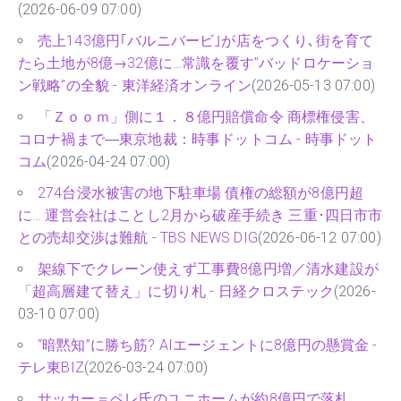
(2026-06-09 07:00)
売上143億円｢バルニバービ｣が店をつくり､街を育て
たら土地が8億→32億に…常識を覆す"バッドロケーショ
ン戦略"の全貌 - 東洋経済オンライン
(2026-05-13 07:00)
「Ｚｏｏｍ」側に１．８億円賠償命令 商標権侵害、
コロナ禍まで―東京地裁：時事ドットコム - 時事ドット
コム
(2026-04-24 07:00)
274台浸水被害の地下駐車場 債権の総額が8億円超
に… 運営会社はことし2月から破産手続き 三重･四日市市
との売却交渉は難航 - TBS NEWS DIG
(2026-06-12 07:00)
架線下でクレーン使えず工事費8億円増／清水建設が
「超高層建て替え」に切り札 - 日経クロステック
(2026-
03-10 07:00)
“暗黙知”に勝ち筋? AIエージェントに8億円の懸賞金 -
テレ東BIZ
(2026-03-24 07:00)
サッカー＝ペレ氏のユニホームが約8億円で落札、