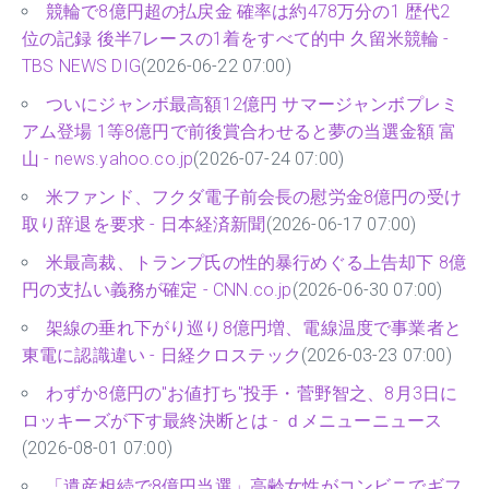
競輪で8億円超の払戻金 確率は約478万分の1 歴代2
位の記録 後半7レースの1着をすべて的中 久留米競輪 -
TBS NEWS DIG
(2026-06-22 07:00)
ついにジャンボ最高額12億円 サマージャンボプレミ
アム登場 1等8億円で前後賞合わせると夢の当選金額 富
山 - news.yahoo.co.jp
(2026-07-24 07:00)
米ファンド、フクダ電子前会長の慰労金8億円の受け
取り辞退を要求 - 日本経済新聞
(2026-06-17 07:00)
米最高裁、トランプ氏の性的暴行めぐる上告却下 8億
円の支払い義務が確定 - CNN.co.jp
(2026-06-30 07:00)
架線の垂れ下がり巡り8億円増、電線温度で事業者と
東電に認識違い - 日経クロステック
(2026-03-23 07:00)
わずか8億円の"お値打ち"投手・菅野智之、8月3日に
ロッキーズが下す最終決断とは - ｄメニューニュース
(2026-08-01 07:00)
「遺産相続で8億円当選」高齢女性がコンビニでギフ