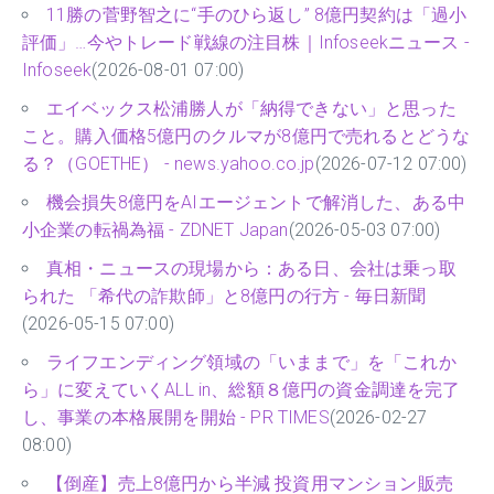
11勝の菅野智之に“手のひら返し” 8億円契約は「過小
評価」…今やトレード戦線の注目株｜Infoseekニュース -
Infoseek
(2026-08-01 07:00)
エイベックス松浦勝人が「納得できない」と思った
こと。購入価格5億円のクルマが8億円で売れるとどうな
る？（GOETHE） - news.yahoo.co.jp
(2026-07-12 07:00)
機会損失8億円をAIエージェントで解消した、ある中
小企業の転禍為福 - ZDNET Japan
(2026-05-03 07:00)
真相・ニュースの現場から：ある日、会社は乗っ取
られた 「希代の詐欺師」と8億円の行方 - 毎日新聞
(2026-05-15 07:00)
ライフエンディング領域の「いままで」を「これか
ら」に変えていくALL in、総額８億円の資金調達を完了
し、事業の本格展開を開始 - PR TIMES
(2026-02-27
08:00)
【倒産】売上8億円から半減 投資用マンション販売