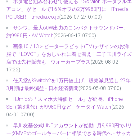
ポタ電と組み合わせて使える「Soraiori ポータブルエ
アコン」がセールで16％オフの2万9980円に - ITmedia
PC USER - itmedia.co.jp
(2026-07-27 07:00)
サンワ、最大60W出力のコンパクトサウンドバー。
約9980円 - AV Watch
(2026-06-17 07:00)
画像10 / 13＞ピーターラビット(TM)デザインのお洋
服で「LOVOT」をおしゃれに着せ替え！二子玉川ライズ
店では先行販売も - ウォーカープラス
(2026-08-02
17:22)
任天堂がSwitch2を1万円値上げ、販売減見通し 27年
3月期は最終減益 - 日本経済新聞
(2026-05-08 07:00)
IIJmioの「スマホ大特価セール」が延長、iPhone
SE（第3世代）が9980円など - ケータイ Watch
(2026-
04-01 07:00)
早川友基公式LINEアカウントが始動…月9,980円でJリ
ーグMVPのゴールキーパーに相談できる時代へ - サッカ