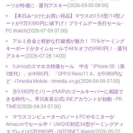
ーツが特価に - 週刊アスキー
(2026-03-05 08:00)
【本日みつけたお買い得品】マウスの15.6型/14型ノ
ートが9万9,980円に値下げ！プライムデー先行セール -
PC Watch
(2026-07-09 07:00)
アルミ合金と軽妙な打鍵感が魅力！ 75％ゲーミング
キーボードがタイムセールで44％オフの9980円！ - 週刊
アスキー
(2026-07-28 14:00)
IIJmioのスマホ大特価セール 中古「iPhone SE（第
3世代）」が4980円、「OPPO Reno11 A」が9980円な
ど - ITmedia Mobile - itmedia.co.jp
(2026-06-09 07:00)
月9,980円でJリーグMVPのゴールキーパーに相談で
きる時代へ。早川友基公式LINEアカウントが始動 - PR
TIMES
(2026-04-24 07:00)
マウスコンピューターのノートPCやモニターが
Amazonでセール中！ UWQHD対応34型ゲーミングディ
スプレイは5万9980円 - INTERNET Watch
(2026-05-22