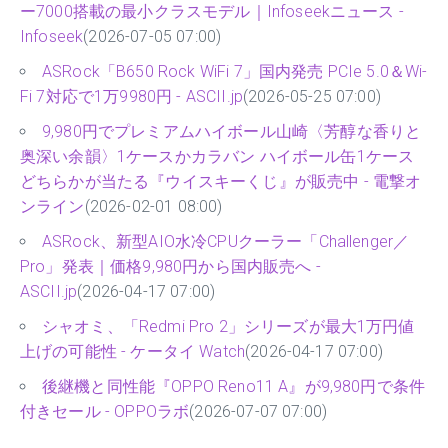
ー7000搭載の最小クラスモデル｜Infoseekニュース -
Infoseek
(2026-07-05 07:00)
ASRock「B650 Rock WiFi 7」国内発売 PCIe 5.0＆Wi-
Fi 7対応で1万9980円 - ASCII.jp
(2026-05-25 07:00)
9,980円でプレミアムハイボール山崎〈芳醇な香りと
奥深い余韻〉1ケースかカラバン ハイボール缶1ケース
どちらかが当たる『ウイスキーくじ』が販売中 - 電撃オ
ンライン
(2026-02-01 08:00)
ASRock、新型AIO水冷CPUクーラー「Challenger／
Pro」発表｜価格9,980円から国内販売へ -
ASCII.jp
(2026-04-17 07:00)
シャオミ、「Redmi Pro 2」シリーズが最大1万円値
上げの可能性 - ケータイ Watch
(2026-04-17 07:00)
後継機と同性能『OPPO Reno11 A』が9,980円で条件
付きセール - OPPOラボ
(2026-07-07 07:00)