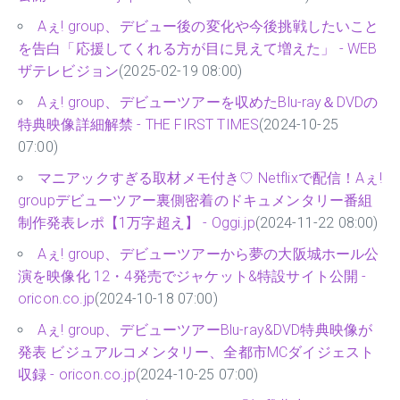
Aぇ! group、デビュー後の変化や今後挑戦したいこと
を告白「応援してくれる方が目に見えて増えた」 - WEB
ザテレビジョン
(2025-02-19 08:00)
Aぇ! group、デビューツアーを収めたBlu-ray＆DVDの
特典映像詳細解禁 - THE FIRST TIMES
(2024-10-25
07:00)
マニアックすぎる取材メモ付き♡ Netflixで配信！Aぇ!
groupデビューツアー裏側密着のドキュメンタリー番組
制作発表レポ【1万字超え】 - Oggi.jp
(2024-11-22 08:00)
Aぇ! group、デビューツアーから夢の大阪城ホール公
演を映像化 12・4発売でジャケット&特設サイト公開 -
oricon.co.jp
(2024-10-18 07:00)
Aぇ! group、デビューツアーBlu-ray&DVD特典映像が
発表 ビジュアルコメンタリー、全都市MCダイジェスト
収録 - oricon.co.jp
(2024-10-25 07:00)