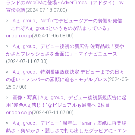
ランドのWebCMに登場 - AdverTimes.（アドタイ） by
宣伝会議
(2024-07-18 07:00)
Aぇ! group、Netflixでデビューツアーの裏側を発信
「これぞAぇ! groupというものが詰まっている」 -
oricon.co.jp
(2024-11-06 08:00)
Aぇ! group、デビュー後初の新広告 佐野晶哉「爽や
かさとフレッシュさを全面に」 - マイナビニュース
(2024-07-11 07:00)
Aぇ! group、特別番組放送決定 デビューまでの日々
の想い・メンバーの素顔に迫る - モデルプレス
(2024-05-
28 07:00)
画像・写真 | Aぇ! group、デビュー後初新規広告に起
用 “髪色Aぇ感じ！”なビジュアルも展開へ 2枚目 -
oricon.co.jp
(2024-07-11 07:00)
Aぇ! group、デビュー1周年に「anan」表紙に再登場
熱さ・爽やかさ・麗しさで打ち出したグラビアに - エン