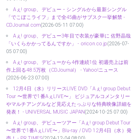
Aぇ! group、デビュー・シングルから最新シングル
「でこぼこライフ」まで全45曲がサブスク一挙解禁 -
CDJournal.com
(2026-05-11 07:00)
Aぇ! group、デビュー3年目で衣装が豪華に 佐野晶哉
「いくらかかってるんですか」 - oricon.co.jp
(2026-07-
05 07:00)
Aぇ! group、デビューから4作連続1位 初週売上は前
作上回る48.5万枚（CDJournal） - Yahoo!ニュース
(2026-06-23 07:00)
12月4日（水）リリースLIVE DVD「Aぇ! group Debut
Tour 〜世界で1番AぇLIVE〜」 ビジュアルコメンタリー
やマルチアングルなど見応えたっぷりな特典映像詳細を
発表！ - UNIVERSAL MUSIC JAPAN
(2024-10-25 07:00)
Aぇ! group、デビューツアー「Aぇ! group Debut Tour
〜世界で1番AぇLIVE〜」Blu-ray / DVD 12月4日（水）発
売！ - PR TIMES
(2024-12-04 08:00)