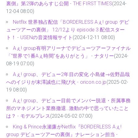
裏側』第2弾のあらすじ公開 - THE FIRST TIMES
(2024-
12-04 08:00)
Netflix 世界独占配信「BORDERLESS Aぇ! group デビ
ューツアーの裏側」 12/12より episode 3 配信スター
ト！ - USENの音楽情報サイト
(2024-12-11 08:00)
Aぇ! group有明アリーナでデビューツアーファイナル
「“世界で1番Aぇ時間”をありがとう」 - ナタリー
(2024-
08-19 07:00)
Aぇ! group、デビュー2年目の変化 小島健→佐野晶哉
へのイジりが末澤誠也に飛び火 - oricon.co.jp
(2025-02-
19 08:00)
Aぇ! group、デビュー目前でメンバー脱退・所属事務
所のマネジメント業務撤退…激動の中で思っていたこと
は？ - モデルプレス
(2024-05-02 07:00)
King & Prince永瀬廉がNetflix『BORDERLESS Aぇ!
group デビューツアーの裏側』ナレーション担当 -