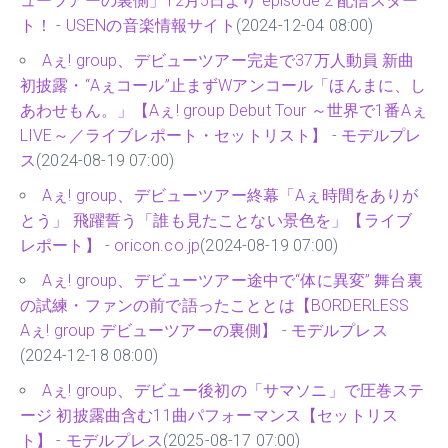
ューツアーの裏側」12⽉5⽇より episode 2 配信スター
ト！ - USENの音楽情報サイト
(2024-12-04 08:00)
Aぇ! group、デビューツアー完走で37万人動員 新曲
初披露・“Aぇコール”止まずWアンコール「ほんまに、し
あわせもん。」【Aぇ! group Debut Tour ～世界で1番Aぇ
LIVE～／ライブレポート・セットリスト】 - モデルプレ
ス
(2024-08-19 07:00)
Aぇ! group、デビューツアー終幕「Aぇ時間をありが
とう」 飛躍誓う「誰も見たことない景色を」【ライブ
レポート】 - oricon.co.jp
(2024-08-19 07:00)
Aぇ! group、デビューツアー途中で“体に異変” 舞台裏
の試練・ファンの前で語ったこととは【BORDERLESS
Aぇ! group デビューツアーの裏側】 - モデルプレス
(2024-12-18 08:00)
Aぇ! group、デビュー後初の「サマソニ」で圧巻ステ
ージ 初披露曲含む11曲パフォーマンス【セットリス
ト】 - モデルプレス
(2025-08-17 07:00)