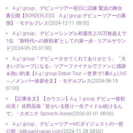
Aぇ! group、デビューツアー前日に試練 緊迫の舞台
裏公開【BORDERLESS Aぇ! group デビューツアーの裏
側】 - モデルプレス
(2024-12-11 08:00)
Aぇ! group、デビューシングル初週売上50万枚超えで
1位 “新時代への挑戦者”としての第一歩 - リアルサウン
ド
(2024-05-25 07:00)
Aぇ! group「デビューさせてくれてありがとう」「大
きいグループになる」ツアーファイナルでファンに感謝
＆熱い約束【Aぇ! group Debut Tour ～世界で1番AぇLIVE
～／メンバー挨拶全文】 - モデルプレス
(2024-08-19
07:00)
【記事全文】【カウコン】Aぇ！group デビュー後初
出演！ 佐野晶哉「皆がいる限り一生アイドル続けるん
で」 - スポニチ Sponichi Annex
(2026-01-01 08:00)
Aぇ! group、デビューツアーMCダイジェストの一部
公開 - billboard-japan.com
(2024-11-28 08:00)