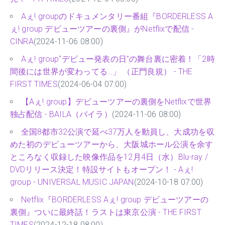
Aぇ! groupのドキュメンタリー番組『BORDERLESS A
ぇ! group デビューツアーの裏側』がNetflixで配信 -
CINRA
(2024-11-06 08:00)
Aぇ! group“デビュー発表の日”の舞台裏に密着！「2時
間後には世界が変わってる…」 （正門良規） - THE
FIRST TIMES
(2024-06-04 07:00)
【Aぇ! group】デビューツアーの裏側をNetflixで世界
独占配信 - BAILA（バイラ）
(2024-11-06 08:00)
全国8都市32公演で延べ37万人を動員し、大成功を収
めた初のデビューツアーから、大阪城ホール公演を余す
ところなく収録した映像作品を12月4日（水）Blu-ray /
DVDリリース決定！特設サイトもオープン！ - Aぇ!
group - UNIVERSAL MUSIC JAPAN
(2024-10-18 07:00)
Netflix『BORDERLESS Aぇ! group デビューツアーの
裏側』ついに最終話！ラストは東京公演 - THE FIRST
TIMES
(2024-12-18 08:00)