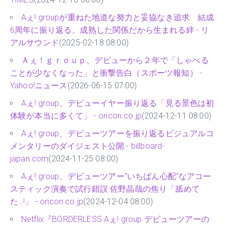
Aぇ! groupが重ねた地道な努力と妥協なき追求 結成
6周年に振り返る、成熟した関係だから生まれる絆 - リ
アルサウンド
(2025-02-18 08:00)
Ａぇ！ｇｒｏｕｐ、デビューから２年で「しゃべる
ことが少なくなった」と衝撃告白（スポーツ報知） -
Yahoo!ニュース
(2026-06-15 07:00)
Aぇ! group、デビューイヤー振り返る「見る景色は初
体験が本当に多くて」 - oricon.co.jp
(2024-12-11 08:00)
Aぇ! group、デビューツアーを振り返るビジュアルコ
メンタリーのダイジェスト公開 - billboard-
japan.com
(2024-11-25 08:00)
Aぇ! group、デビューツアー“いちばん心配”なアコー
スティック演奏で試行錯誤 佐野晶哉の焦り「舐めて
た…!」 - oricon.co.jp
(2024-12-04 08:00)
Netflix『BORDERLESS Aぇ! group デビューツアーの