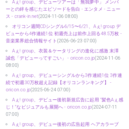
Aぇ! group、デビューツアーは「無我夢中」 メンバ
ーとの絆を感じたエピソードを告白 - エンタメ - ニュー
ス - crank-in.net
(2024-11-06 08:00)
オリコン週間CDシングル6/15〜6/21、Aぇ! group デ
ビューから4作連続1位 初週売上は前作上回る48.5万枚 -
音楽業界総合情報サイト
(2026-06-23 07:00)
Aぇ! group、衣装＆ケータリングの進化に感激 末澤
誠也「デビューってすごい」 - oricon.co.jp
(2024-11-06
08:00)
Aぇ! group、デビューシングルから3作連続1位 3作連
続で初週30万枚超え記録【オリコンランキング】 -
oricon.co.jp
(2025-06-24 07:00)
Aぇ! group、デビュー後初新規広告に起用 “髪色Aぇ感
じ！”なビジュアルも展開へ - oricon.co.jp
(2024-07-11
07:00)
Aぇ! group、デビュー後初の広告起用 ヘアカラーブ