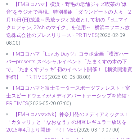
【FMヨコハマ】横浜・野毛の老舗ジャズ喫茶の“爆
音”をラジオで再現。特別番組「ダウンビートの人々」2
月15日(日)放送～民放ラジオ放送として初の「ELLマイ
クロフォン, 22ch のマイク」を使用～ | 横浜エフエム放
送株式会社のプレスリリース - PR TIMES
(2026-02-09
08:00)
FMヨコハマ「Lovely Day♡」コラボ企画「横濱ハー
バーpresents スペシャルイベント「たまくすの木の下
で」 “たまくすデッキ” 初のイベント開催！【横浜開港資
料館】 - PR TIMES
(2026-03-05 08:00)
FMヨコハマと富士モータースポーツフォレスト・富
士スピードウェイがメディアパートナーシップを締結 -
PR TIMES
(2026-05-20 07:00)
【FMヨコハマ×tvk】神奈川発のメディアミックス！
「カタマリ」と「なおなう」の相互レギュラー放送を
2026年4月より開始 - PR TIMES
(2026-03-19 07:00)