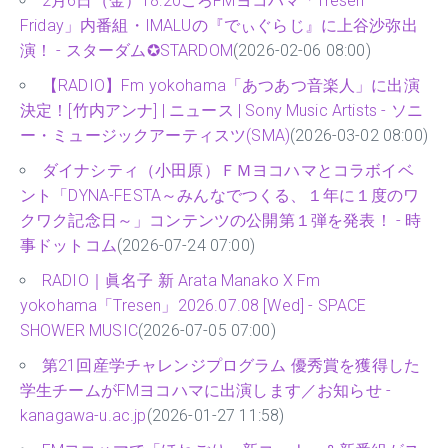
2月6日（金）18:20ごろFMヨコハマ「Tresen
Friday」内番組・IMALUの『でぃぐらじ』に上谷沙弥出
演！ - スターダム✪STARDOM
(2026-02-06 08:00)
【RADIO】Fm yokohama「あつあつ音楽人」に出演
決定！[竹内アンナ] | ニュース | Sony Music Artists - ソニ
ー・ミュージックアーティスツ(SMA)
(2026-03-02 08:00)
ダイナシティ（小田原）ＦＭヨコハマとコラボイベ
ント「DYNA-FESTA～みんなでつくる、１年に１度のワ
クワク記念日～」コンテンツの公開第１弾を発表！ - 時
事ドットコム
(2026-07-24 07:00)
RADIO｜眞名子 新 Arata Manako X Fm
yokohama「Tresen」2026.07.08 [Wed] - SPACE
SHOWER MUSIC
(2026-07-05 07:00)
第21回産学チャレンジプログラム 優秀賞を獲得した
学生チームがFMヨコハマに出演します／お知らせ -
kanagawa-u.ac.jp
(2026-01-27 11:58)