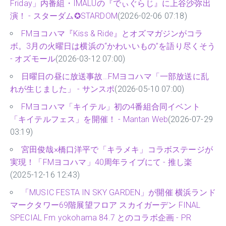
Friday」内番組・IMALUの『でぃぐらじ』に上谷沙弥出
演！ - スターダム✪STARDOM
(2026-02-06 07:18)
FMヨコハマ『Kiss & Ride』とオズマガジンがコラ
ボ。3月の火曜日は横浜の“かわいいもの”を語り尽くそう
- オズモール
(2026-03-12 07:00)
日曜日の昼に放送事故…FMヨコハマ「一部放送に乱
れが生じました」 - サンスポ
(2026-05-10 07:00)
FMヨコハマ「キイテル」初の4番組合同イベント
「キイテルフェス」を開催！ - Mantan Web
(2026-07-29
03:19)
宮田俊哉×橋口洋平で「キラメキ」コラボステージが
実現！「FMヨコハマ」40周年ライブにて - 推し楽
(2025-12-16 12:43)
「MUSIC FESTA IN SKY GARDEN」が開催 横浜ランド
マークタワー69階展望フロア スカイガーデン FINAL
SPECIAL Fm yokohama 84.7 とのコラボ企画 - PR