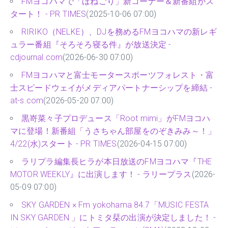
FMヨコハマで「ほねごり」新コーナー＆新番組がス
タート！ - PR TIMES
(2025-10-06 07:00)
RIRIKO（NELKE）、DJを務めるFMヨコハマの新レギ
ュラー番組『そろそろ寝る件』が放送決定 -
cdjournal.com
(2026-06-30 07:00)
FMヨコハマと富士モータースポーツフォレスト・富
士スピードウェイがメディアパートナーシップを締結 -
at-s.com
(2026-05-20 07:00)
黒嵜菜々子プロデュース「Root mimi」がFMヨコハ
マに登場！新番組「うさちゃん部屋をのぞきみみ～！」
4/22(水)スタート - PR TIMES
(2026-04-15 07:00)
ラリプラ編集長ヒラが本日放送のFMヨコハマ『THE
MOTOR WEEKLY』に出演します！ - ラリープラス
(2026-
05-09 07:00)
SKY GARDEN × Fm yokohama 84.7「MUSIC FESTA
IN SKY GARDEN 」にトミタ栞の出演が決定しました！ -