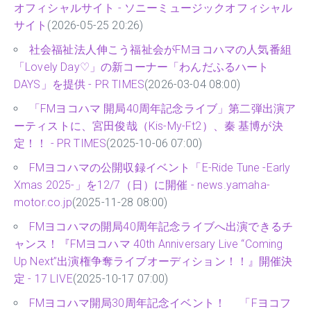
オフィシャルサイト - ソニーミュージックオフィシャル
サイト
(2026-05-25 20:26)
社会福祉法人伸こう福祉会がFMヨコハマの人気番組
「Lovely Day♡」の新コーナー「わんだふるハート
DAYS」を提供 - PR TIMES
(2026-03-04 08:00)
「FMヨコハマ 開局40周年記念ライブ」第二弾出演ア
ーティストに、宮田俊哉（Kis-My-Ft2）、秦 基博が決
定！！ - PR TIMES
(2025-10-06 07:00)
FMヨコハマの公開収録イベント「E-Ride Tune -Early
Xmas 2025-」を12/7（日）に開催 - news.yamaha-
motor.co.jp
(2025-11-28 08:00)
FMヨコハマの開局40周年記念ライブへ出演できるチ
ャンス！『FMヨコハマ 40th Anniversary Live “Coming
Up Next”出演権争奪ライブオーディション！！』開催決
定 - 17 LIVE
(2025-10-17 07:00)
FMヨコハマ開局30周年記念イベント！ 「Fヨコフ