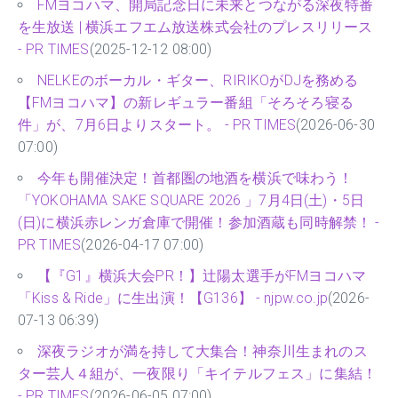
FMヨコハマ、開局記念日に未来とつながる深夜特番
を生放送 | 横浜エフエム放送株式会社のプレスリリース
- PR TIMES
(2025-12-12 08:00)
NELKEのボーカル・ギター、RIRIKOがDJを務める
【FMヨコハマ】の新レギュラー番組「そろそろ寝る
件」が、7月6日よりスタート。 - PR TIMES
(2026-06-30
07:00)
今年も開催決定！首都圏の地酒を横浜で味わう！
「YOKOHAMA SAKE SQUARE 2026 」7月4日(土)・5日
(日)に横浜赤レンガ倉庫で開催！参加酒蔵も同時解禁！ -
PR TIMES
(2026-04-17 07:00)
【『G1』横浜大会PR！】辻陽太選手がFMヨコハマ
「Kiss & Ride」に生出演！【G136】 - njpw.co.jp
(2026-
07-13 06:39)
深夜ラジオが満を持して大集合！神奈川生まれのス
ター芸人４組が、一夜限り「キイテルフェス」に集結！
- PR TIMES
(2026-06-05 07:00)