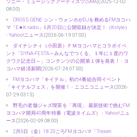
ソニー・ミュージックアーティスツ(SMA)
(2025-12-02
08:00)
CROSS GENE シン・ウォンホがDJを務めるFMヨコハ
マ「E★K radio」6月20日に公開収録が決定！（Kstyle）
- Yahoo!ニュース
(2026-06-19 07:00)
ダイナシティ（小田原）ＦＭヨコハマとコラボイベ
ント「DYNA-FESTA～みんなでつくる、１年に１度のワ
クワク記念日～」コンテンツの公開第１弾を発表！ - ヨ
コハマ経済新聞
(2026-07-24 07:00)
FMヨコハマ「キイテル」初の4番組合同イベント
「キイテルフェス」を開催！ - ニコニコニュース
(2026-
07-29 03:15)
野毛の老舗ジャズ喫茶を「再現」 最新技術で挑むFM
ヨコハマ開局40周年特番（電波タイムズ） - Yahoo!ニュ
ース
(2026-02-09 08:00)
2月6日（金）18:20ごろFMヨコハマ「Tresen