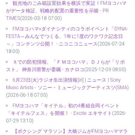
観光地のごみ箱設置効果を横浜で実証！FMヨコハマ
がデータ検証、戦略的配置の重要性を示唆 - PR
TIMES
(2026-03-18 07:00)
FMヨコハマ×ダイナシティのコラボイベント「DYNA-
FESTA～みんなでつくる、1年に1度のワクワク記念日
～」コンテンツ公開！ - ニコニコニュース
(2026-07-24
18:00)
Ｘでの防犯情報、「ＦＭヨコハマ」ＤＪらが「リポ
スト」 神奈川県警が委嘱 - カナロコ
(2025-12-09 08:00)
6月23日(火)ラジオ生出演情報[iri] | ニュース | Sony
Music Artists - ソニー・ミュージックアーティスツ(SMA)
(2026-06-18 07:00)
FMヨコハマ「キイテル」初の4番組合同イベント
「キイテルフェス」を開催！ - Excite エキサイト
(2026-
07-29 13:10)
【ボクシング マラソン】大橋ジムがFMヨコハママラ