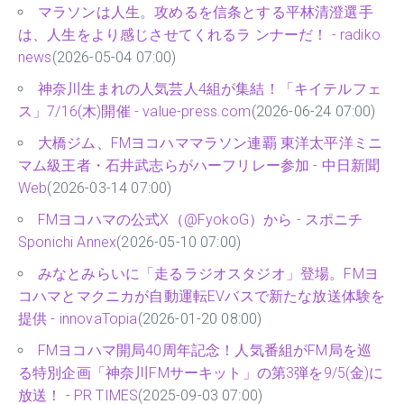
マラソンは人生。攻めるを信条とする平林清澄選手
は、人生をより感じさせてくれるラ ンナーだ！ - radiko
news
(2026-05-04 07:00)
神奈川生まれの人気芸人4組が集結！「キイテルフェ
ス」7/16(木)開催 - value-press.com
(2026-06-24 07:00)
大橋ジム、FMヨコハママラソン連覇 東洋太平洋ミニ
マム級王者・石井武志らがハーフリレー参加 - 中日新聞
Web
(2026-03-14 07:00)
FMヨコハマの公式X（@FyokoG）から - スポニチ
Sponichi Annex
(2026-05-10 07:00)
みなとみらいに「走るラジオスタジオ」登場。FMヨ
コハマとマクニカが自動運転EVバスで新たな放送体験を
提供 - innovaTopia
(2026-01-20 08:00)
FMヨコハマ開局40周年記念！人気番組がFM局を巡
る特別企画「神奈川FMサーキット」の第3弾を9/5(金)に
放送！ - PR TIMES
(2025-09-03 07:00)