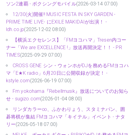
ソン2連覇 - ボクシングモバイル
(2026-03-14 07:00)
12/30(火)開催!! MUSIC FESTA IN SKY GARDEN -
PRIME TIME LIVE- にEXILE MAKIDAIが出演！ -
ldh.co.jp
(2025-12-02 08:00)
【横浜エクセレンス】「FMヨコハマ」Tresen内コー
ナー「We are EXCELLENCE !」放送再開決定！！ - PR
TIMES
(2025-09-29 07:00)
CROSS GENE シン・ウォンホがDJを務めるFMヨコハ
マ「E★K radio」6月20日に公開収録が決定！ -
kstyle.com
(2026-06-19 07:00)
Fm yokohama『Rebellmusik』放送についてのお知ら
せ - sugizo.com
(2026-01-04 08:00)
リンダカラー∞、ふかわりょう、スタミナパン、囲
碁将棋が集結 FMヨコハマ「キイテル」イベント - ナタ
リー
(2026-05-18 07:00)
NELKE、ボーカルギター・RIRIKOがDJを務めるFMヨ