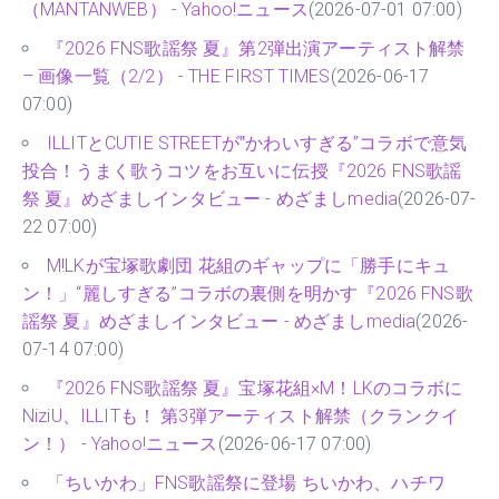
（MANTANWEB） - Yahoo!ニュース
(2026-07-01 07:00)
『2026 FNS歌謡祭 夏』第2弾出演アーティスト解禁
– 画像一覧（2/2） - THE FIRST TIMES
(2026-06-17
07:00)
ILLITとCUTIE STREETが‟かわいすぎる”コラボで意気
投合！うまく歌うコツをお互いに伝授『2026 FNS歌謡
祭 夏』めざましインタビュー - めざましmedia
(2026-07-
22 07:00)
M!LKが宝塚歌劇団 花組のギャップに「勝手にキュ
ン！」“麗しすぎる”コラボの裏側を明かす『2026 FNS歌
謡祭 夏』めざましインタビュー - めざましmedia
(2026-
07-14 07:00)
『2026 FNS歌謡祭 夏』宝塚花組×M！LKのコラボに
NiziU、ILLITも！ 第3弾アーティスト解禁（クランクイ
ン！） - Yahoo!ニュース
(2026-06-17 07:00)
「ちいかわ」FNS歌謡祭に登場 ちいかわ、ハチワ