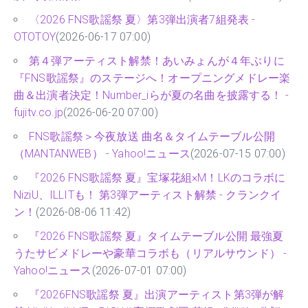
〈2026 FNS歌謡祭 夏〉第3弾出演者7組発表 -
OTOTOY
(2026-06-17 07:00)
第４弾アーティスト解禁！あいみょんが４年ぶりに
『FNS歌謡祭』のステージへ！オープニングメドレー楽
曲＆出演者決定！Number_iらが夏の名曲を披露する！ -
fujitv.co.jp
(2026-06-20 07:00)
FNS歌謡祭＞今夜放送 曲名＆タイムテーブル公開
（MANTANWEB） - Yahoo!ニュース
(2026-07-15 07:00)
『2026 FNS歌謡祭 夏』宝塚花組×M！LKのコラボに
NiziU、ILLITも！ 第3弾アーティスト解禁 - クランクイ
ン！
(2026-08-06 11:42)
『2026 FNS歌謡祭 夏』タイムテーブル公開 最強夏
うたサビメドレーや豪華コラボも（リアルサウンド） -
Yahoo!ニュース
(2026-07-01 07:00)
『2026FNS歌謡祭 夏』出演アーティスト第3弾が解