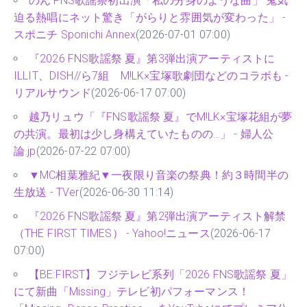
のん FNS歌謡祭初出演「私の分身のような曲」 鬼気
迫る熱唱にネット驚き「がらりと雰囲気が変わった」 -
スポニチ Sponichi Annex
(2026-07-01 07:00)
『2026 FNS歌謡祭 夏』第3弾出演アーティストに
ILLIT、DISH//ら7組 M!LK×宝塚歌劇団などのコラボも -
リアルサウンド
(2026-06-17 07:00)
越乃リュウ「『FNS歌謡祭 夏』でM!LK×宝塚花組が夢
の共演。最初は少し身構えていたものの…」 - 婦人公
論.jp
(2026-07-22 07:00)
▼MC相葉雅紀▼一夜限り音楽の祭典！約３時間半の
生放送 - TVer
(2026-06-30 11:14)
『2026 FNS歌謡祭 夏』第2弾出演アーティスト解禁
（THE FIRST TIMES） - Yahoo!ニュース
(2026-06-17
07:00)
【BE:FIRST】フジテレビ系列「2026 FNS歌謡祭 夏」
にて新曲「Missing」テレビ初パフォーマンス！