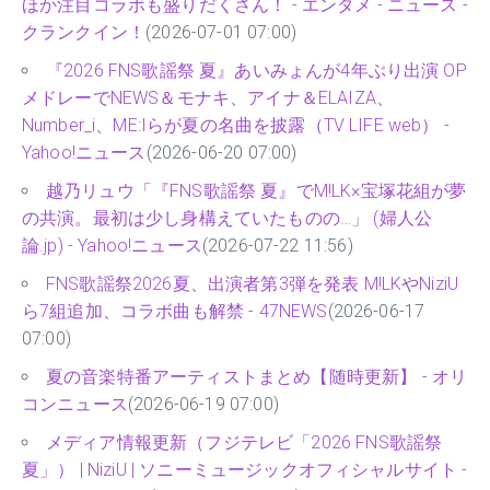
ほか注目コラボも盛りだくさん！ - エンタメ - ニュース -
クランクイン！
(2026-07-01 07:00)
『2026 FNS歌謡祭 夏』あいみょんが4年ぶり出演 OP
メドレーでNEWS＆モナキ、アイナ＆ELAIZA、
Number_i、ME:Iらが夏の名曲を披露（TV LIFE web） -
Yahoo!ニュース
(2026-06-20 07:00)
越乃リュウ「『FNS歌謡祭 夏』でM!LK×宝塚花組が夢
の共演。最初は少し身構えていたものの…」 (婦人公
論.jp) - Yahoo!ニュース
(2026-07-22 11:56)
FNS歌謡祭2026夏、出演者第3弾を発表 M!LKやNiziU
ら7組追加、コラボ曲も解禁 - 47NEWS
(2026-06-17
07:00)
夏の音楽特番アーティストまとめ【随時更新】 - オリ
コンニュース
(2026-06-19 07:00)
メディア情報更新（フジテレビ「2026 FNS歌謡祭
夏」） | NiziU | ソニーミュージックオフィシャルサイト -