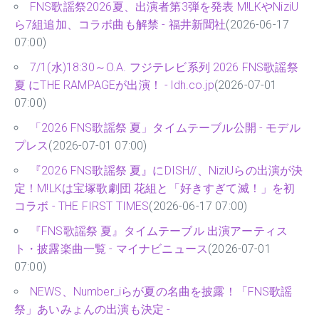
FNS歌謡祭2026夏、出演者第3弾を発表 M!LKやNiziU
ら7組追加、コラボ曲も解禁 - 福井新聞社
(2026-06-17
07:00)
7/1(水)18:30～O.A. フジテレビ系列 2026 FNS歌謡祭
夏 にTHE RAMPAGEが出演！ - ldh.co.jp
(2026-07-01
07:00)
「2026 FNS歌謡祭 夏」タイムテーブル公開 - モデル
プレス
(2026-07-01 07:00)
『2026 FNS歌謡祭 夏』にDISH//、NiziUらの出演が決
定！M!LKは宝塚歌劇団 花組と「好きすぎて滅！」を初
コラボ - THE FIRST TIMES
(2026-06-17 07:00)
『FNS歌謡祭 夏』タイムテーブル 出演アーティス
ト・披露楽曲一覧 - マイナビニュース
(2026-07-01
07:00)
NEWS、Number_iらが夏の名曲を披露！「FNS歌謡
祭」あいみょんの出演も決定 -