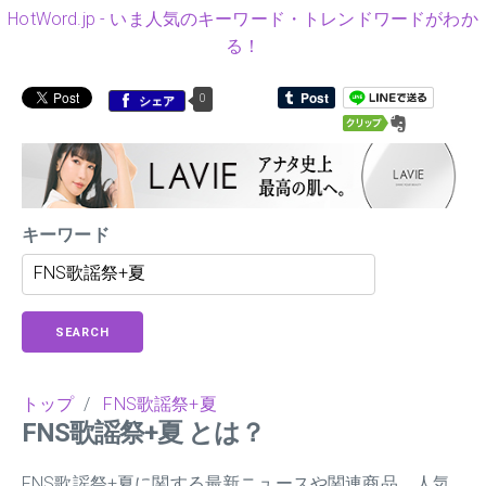
HotWord.jp - いま人気のキーワード・トレンドワードがわか
る！
0
シェア
キーワード
SEARCH
トップ
/
FNS歌謡祭+夏
FNS歌謡祭+夏 とは？
FNS歌謡祭+夏に関する最新ニュースや関連商品、人気