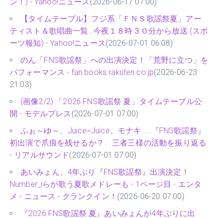
ン！) - Yahoo!ニュース
(2026-06-17 07:00)
【タイムテーブル】フジ系「ＦＮＳ歌謡祭夏」アー
ティスト＆歌唱曲一覧…今夜１８時３０分から放送 (スポ
ーツ報知) - Yahoo!ニュース
(2026-07-01 06:08)
のん「FNS歌謡祭」への出演決定！「荒野に立つ」を
パフォーマンス - fan.books.rakuten.co.jp
(2026-06-23
21:03)
(画像2/2) 「2026 FNS歌謡祭 夏」タイムテーブル公
開 - モデルプレス
(2026-07-01 07:00)
ふぉ～ゆ～、Juice=Juice、モナキ……『FNS歌謡祭』
初出演で爪痕を残せるか？ 三者三様の活動を振り返る
- リアルサウンド
(2026-07-01 07:00)
あいみょん、4年ぶり『FNS歌謡祭』出演決定！
Number_iらが歌う夏歌メドレーも - 1ページ目 - エンタ
メ - ニュース - クランクイン！
(2026-06-20 07:00)
『2026 FNS歌謡祭 夏』あいみょんが4年ぶりに出