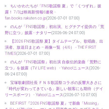
ちいかわたちが「FNS歌謡祭 夏」で「くつずれ」披
露！ 7/3は映画新情報6連発 -
fan.books.rakuten.co.jp
(2026-07-01 07:00)
のんが「FNS歌謡祭」初出演、ヒグチアイ提供の「荒
野に立つ」披露 - ナタリー
(2026-06-24 07:00)
【2026 FNS歌謡祭 夏】タイムテーブル、歌唱曲、出
演者、放送日まとめ – 画像一覧（4/6） - THE FIRST
TIMES
(2026-07-01 07:00)
のんが『FNS歌謡祭』初出演 自叙伝的楽曲「荒野に
立つ」を披露（TV LIFE web） - Yahoo!ニュース
(2026-
06-24 07:00)
宝塚歌劇団社長 ＦＮＳ歌謡祭コラボの反響大きさに
「時代が変わってきている」新しい観客にも期待（デイ
リースポーツ） - Yahoo!ニュース
(2026-07-10 07:00)
BE:FIRST『2026 FNS歌謡祭 夏』で新曲「Missing」