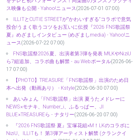
をテレビ初パフォーマンス！同楽曲のダンスプラクティ
ス映像も公開 - Yahoo!ニュース
(2026-07-01 07:00)
ILLITとCUTIE STREETが‟かわいすぎる”コラボで意気
投合!うまく歌うコツをお互いに伝授『2026 FNS歌謡祭
夏』めざましインタビュー (めざましmedia) - Yahoo!ニ
ュース
(2026-07-22 07:00)
FNS歌謡祭2026夏、出演者第3弾を発表 M!LKやNiziU
ら7組追加、コラボ曲も解禁 - au Webポータル
(2026-06-
17 07:00)
【PHOTO】TREASURE「FNS歌謡祭」出演のため日
本へ出発（動画あり） - Kstyle
(2026-06-30 07:00)
あいみょん「FNS歌謡祭」出演 夏うたメドレーに
NEWS×モナキ、Number_i、ふるっぱー、JI
BLUE×TREASUREら - ナタリー
(2026-06-20 07:00)
『2026 FNS歌謡祭 夏』宝塚花組×M！LKのコラボに
NiziU、ILLITも！ 第3弾アーティスト解禁 (クランクイ