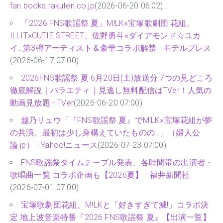
fan.books.rakuten.co.jp
(2026-06-20 06:02)
「2026 FNS歌謡祭 夏」M!LK×宝塚歌劇団 花組、
ILLIT×CUTIE STREET、佐野勇斗×ダイアモンド☆ユカ
イ…第3弾アーティスト＆豪華コラボ解禁 - モデルプレス
(2026-06-17 07:00)
2026FNS歌謡祭 夏 6月20日(土)放送分 7つの見どころ
徹底解説｜バラエティ｜見逃し無料配信はTVer！人気の
動画見放題 - TVer
(2026-06-20 07:00)
越乃リュウ「『FNS歌謡祭 夏』でM!LK×宝塚花組が夢
の共演。最初は少し身構えていたものの…」（婦人公
論.jp） - Yahoo!ニュース
(2026-07-23 07:00)
FNS歌謡祭タイムテーブル発表、各時間帯の出演者・
歌唱曲一覧 コラボ企画も【2026夏】 - 福井新聞社
(2026-07-01 07:00)
宝塚歌劇団花組、M!LKと「好きすぎて滅!」コラボ決
定 地上波音楽特番『2026 FNS歌謡祭 夏』【出演一覧】