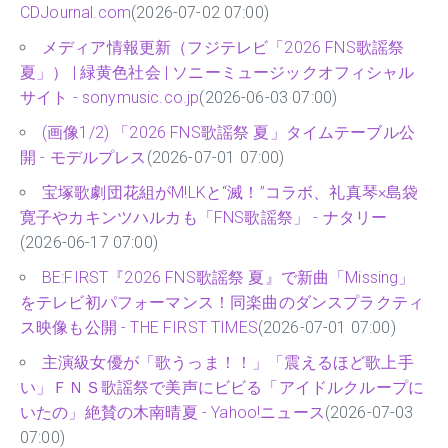
CDJournal.com
(2026-07-02 07:00)
メディア情報更新（フジテレビ「2026 FNS歌謡祭
夏」） | 緑黄色社会 | ソニーミュージックオフィシャル
サイト - sonymusic.co.jp
(2026-06-03 07:00)
(画像1/2) 「2026 FNS歌謡祭 夏」タイムテーブル公
開 - モデルプレス
(2026-07-01 07:00)
宝塚歌劇団花組がM!LKと“滅！”コラボ、礼真琴×島袋
寛子やカキンツハルカも「FNS歌謡祭」 - ナタリー
(2026-06-17 07:00)
BE:FIRST『2026 FNS歌謡祭 夏』で新曲「Missing」
をテレビ初パフォーマンス！同楽曲のダンスプラクティ
ス映像も公開 - THE FIRST TIMES
(2026-07-01 07:00)
主演級女優が「歌うっま！！」「震えるほど歌上手
い」ＦＮＳ歌謡祭で美声にビビる「アイドルクループに
いたの」絶賛の木南晴夏 - Yahoo!ニュース
(2026-07-03
07:00)