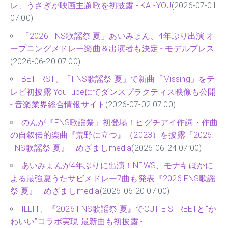
レ、うさぎが映画主題歌を初披露 - KAI-YOU
(2026-07-01
07:00)
「2026 FNS歌謡祭 夏」あいみょん、4年ぶり出演 オ
ープニングメドレー楽曲＆出演者も決定 - モデルプレス
(2026-06-20 07:00)
BE:FIRST、「FNS歌謡祭 夏」で新曲「Missing」をテ
レビ初披露 YouTubeにてダンスプラクティス映像も公開
- 音楽業界総合情報サイト
(2026-07-02 07:00)
のんが『FNS歌謡祭』初登場！ヒグチアイ作詞・作曲
の自叙伝的楽曲『荒野に立つ』（2023）を披露『2026
FNS歌謡祭 夏』 - めざましmedia
(2026-06-24 07:00)
あいみょんが4年ぶりに出演！NEWS、モナキほかに
よる最強夏うたサビメドレー7曲も発表『2026 FNS歌謡
祭 夏』 - めざましmedia
(2026-06-20 07:00)
ILLIT、『2026 FNS歌謡祭 夏』でCUTIE STREETと“か
わいい”コラボ実現 最新曲も初披露 -