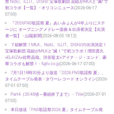
禁 NiziU、ILLIT、DISH// 宝塚歌劇団 花組がM!LKと“滅!”で
初コラボ【一覧】 - オリコンニュース
(2026-06-17
07:00)
『2026FNS歌謡祭 夏』あいみょんが4年ぶりにステ
ージに オープニングメドレー楽曲＆出演者決定【出演
者一覧】 - 山陽新聞
(2026-08-05 18:12)
７組解禁！M!LK、NiziU、ILLIT、DISH//の出演決定！
宝塚歌劇団 花組がM!LKと“滅！”で初コラボ！増田貴久
×ELAIZA×佐野晶哉、渋谷龍太×アイナ・ジ・エンド… 豪
華コラボも解禁！ - fujitv.co.jp
(2026-06-17 07:00)
7月1日18時30分より放送「2026 FNS歌謡祭 夏」、
タイムテーブル発表 - タワーレコード オンライン
(2026-
07-01 07:00)
Part4（20:40頃～番組終了まで） - TVer
(2026-07-01
07:00)
本日放送「FNS歌謡祭2026 夏」タイムテーブル発