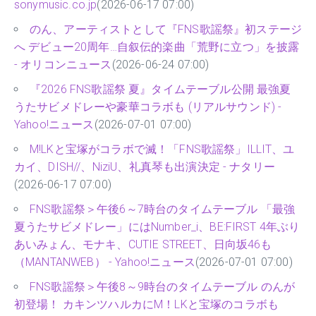
sonymusic.co.jp
(2026-06-17 07:00)
のん、アーティストとして『FNS歌謡祭』初ステージ
へ デビュー20周年…自叙伝的楽曲「荒野に立つ」を披露
- オリコンニュース
(2026-06-24 07:00)
『2026 FNS歌謡祭 夏』タイムテーブル公開 最強夏
うたサビメドレーや豪華コラボも (リアルサウンド) -
Yahoo!ニュース
(2026-07-01 07:00)
M!LKと宝塚がコラボで滅！「FNS歌謡祭」ILLIT、ユ
カイ、DISH//、NiziU、礼真琴も出演決定 - ナタリー
(2026-06-17 07:00)
FNS歌謡祭＞午後6～7時台のタイムテーブル 「最強
夏うたサビメドレー」にはNumber_i、BE:FIRST 4年ぶり
あいみょん、モナキ、CUTIE STREET、日向坂46も
（MANTANWEB） - Yahoo!ニュース
(2026-07-01 07:00)
FNS歌謡祭＞午後8～9時台のタイムテーブル のんが
初登場！ カキンツハルカにM！LKと宝塚のコラボも