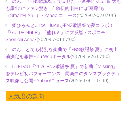
のん、『FNS歌謡祭』で見せた“ド派手ビジュ”＆“太も
も露出”にファン驚き…自叙伝的楽曲には“葛藤”も
（SmartFLASH） - Yahoo!ニュース
(2026-07-02 07:00)
郷ひろみとJuice=JuiceがFNS歌謡祭で夢コラボ！
「GOLDFINGER」「盛れミ」に大反響 - スポニチ
Sponichi Annex
(2026-07-01 07:00)
のん、とても特別な楽曲で「FNS歌謡祭 夏」に初出
演決定を報告 - au Webポータル
(2026-06-26 07:00)
BE:FIRST『2026 FNS歌謡祭 夏』で新曲「Missing」
をテレビ初パフォーマンス！同楽曲のダンスプラクティ
ス映像も公開 - Yahoo!ニュース
(2026-07-01 07:00)
人気度の動向