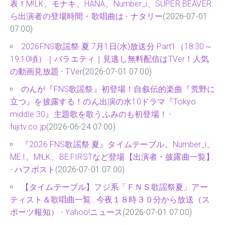
表！M!LK、モナキ、HANA、Number_i、SUPER BEAVER
ら出演者の登場時間・歌唱曲は - ナタリー
(2026-07-01
07:00)
2026FNS歌謡祭 夏 7月1日(水)放送分 Part1（18:30～
19:10頃）｜バラエティ｜見逃し無料配信はTVer！人気
の動画見放題 - TVer
(2026-07-01 07:00)
のんが『FNS歌謡祭』初登場！自叙伝的楽曲『荒野に
立つ』を披露する！のん出演の水10ドラマ『Tokyo
middle 30』主題歌を歌うふみのも初登場！ -
fujitv.co.jp
(2026-06-24 07:00)
『2026 FNS歌謡祭 夏』タイムテーブル。Number_i、
ME:I、M!LK、BE:FIRSTなど登場【出演者・披露曲一覧】
- ハフポスト
(2026-07-01 07:00)
【タイムテーブル】フジ系「ＦＮＳ歌謡祭夏」アー
ティスト＆歌唱曲一覧…今夜１８時３０分から放送（ス
ポーツ報知） - Yahoo!ニュース
(2026-07-01 07:00)