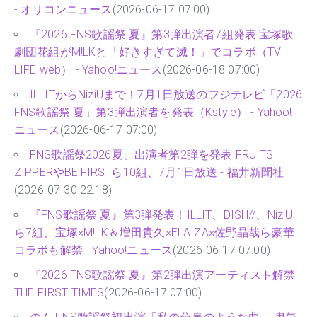
- オリコンニュース
(2026-06-17 07:00)
『2026 FNS歌謡祭 夏』第3弾出演者7組発表 宝塚歌
劇団花組がM!LKと「好きすぎて滅！」でコラボ（TV
LIFE web） - Yahoo!ニュース
(2026-06-18 07:00)
ILLITからNiziUまで！7月1日放送のフジテレビ「2026
FNS歌謡祭 夏」第3弾出演者を発表（Kstyle） - Yahoo!
ニュース
(2026-06-17 07:00)
FNS歌謡祭2026夏、出演者第2弾を発表 FRUITS
ZIPPERやBE:FIRSTら10組、7月1日放送 - 福井新聞社
(2026-07-30 22:18)
『FNS歌謡祭 夏』第3弾発表！ILLIT、DISH//、NiziU
ら7組、宝塚×M!LK＆増田貴久×ELAIZA×佐野晶哉ら豪華
コラボも解禁 - Yahoo!ニュース
(2026-06-17 07:00)
『2026 FNS歌謡祭 夏』第2弾出演アーティスト解禁 -
THE FIRST TIMES
(2026-06-17 07:00)