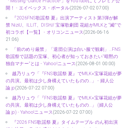
「Missing -Dance Practice-」をYouTubeにてプレミア公
開！ - エイベックス・ポータル
(2026-07-02 07:00)
『2026FNS歌謡祭 夏』出演アーティスト第3弾が解
禁 NiziU、ILLIT、DISH// 宝塚歌劇団 花組がM!LKと“滅!”で
初コラボ【一覧】 - オリコンニュース
(2026-06-16
21:06)
「前のめり厳禁」「退団公演は白い服で観劇」…FNS
歌謡祭で話題の宝塚、初心者が知っておきたい"暗黙の
独自マナー"とは - Yahoo!ニュース
(2026-08-01 00:00)
越乃リュウ「『FNS歌謡祭 夏』でM!LK×宝塚花組が夢
の共演。最初は少し身構えていたものの…」 - 婦人公
論.jp
(2026-07-22 07:00)
越乃リュウ「『FNS歌謡祭 夏』でM!LK×宝塚花組が夢
の共演。最初は少し身構えていたものの…」 (婦人公
論.jp) - Yahoo!ニュース
(2026-07-22 07:00)
『2026 FNS歌謡祭 夏』タイムテーブル のん初出演