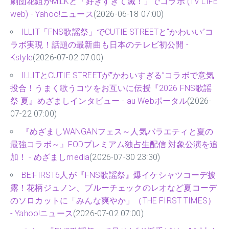
劇団花組がM!LKと「好きすぎて滅！」でコラボ (TV LIFE
web) - Yahoo!ニュース
(2026-06-18 07:00)
ILLIT「FNS歌謡祭」でCUTIE STREETと“かわいい”コ
ラボ実現！話題の最新曲も日本のテレビ初公開 -
Kstyle
(2026-07-02 07:00)
ILLITとCUTIE STREETが‟かわいすぎる”コラボで意気
投合！うまく歌うコツをお互いに伝授『2026 FNS歌謡
祭 夏』めざましインタビュー - au Webポータル
(2026-
07-22 07:00)
『めざましWANGANフェス～人気バラエティと夏の
最強コラボ～』FODプレミアム独占生配信 対象公演を追
加！ - めざましmedia
(2026-07-30 23:30)
BE:FIRST6人が『FNS歌謡祭』爆イケシャツコーデ披
露！花柄ジュノン、ブルーチェックのレオなど夏コーデ
のソロカットに「みんな爽やか」（THE FIRST TIMES）
- Yahoo!ニュース
(2026-07-02 07:00)