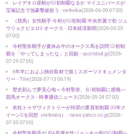
レイデオロ産駒がGI初制覇なるか マイユニバースが
宝塚記念で強豪撃破狙う - netkeiba
(2026-06-09 07:00)
（競馬）女性騎手 今村がGI初制覇 中央所属で初 ジュ
ウリョクピエロV オークス - 日本経済新聞
(2026-05-25
07:00)
今村聖奈騎手が夏休み中のオークス馬を訪問 GI初制
覇を「やってしまったな」と回顧 - sportsbull.jp
(2026-
07-29 07:00)
6年半におよぶ独自取材で描くスポーツドキュメンタ
リー - TVer
(2026-07-13 06:19)
歴史刻んで夢見心地＝今村聖奈、ＧI初制覇に感慨―
競馬オークス - 時事通信ニュース
(2026-05-24 07:00)
名牝トゥザヴィクトリーが待望の重賞初制覇 00年ク
イーンSを回想（netkeiba） - news.yahoo.co.jp
(2026-
07-30 07:00)
今村聖奈騎手がJRA所属女性ジョッキー初のGI制覇へ