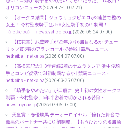
想い「口癖が“騎手をやめたい”くらいだった」 10枚目 -
オリコンニュース
(2026-07-10 07:21)
【オークス結果】ジュウリョクピエロが3連勝で樫の
女王！ 今村聖奈騎手はJRA女性騎手初のGI制覇！
（netkeiba） - news.yahoo.co.jp
(2026-05-24 07:00)
【桜花賞】武豊騎手が22年ぶり6勝目なるか チュー
リップ賞3着のアランカールで参戦 | 競馬ニュース -
netkeiba - netkeiba
(2026-04-07 07:00)
【高松宮記念】3年連続2着のナムラクレア 浜中俊騎
手とコンビ復活でGI初制覇なるか | 競馬ニュース -
netkeiba - netkeiba
(2026-03-25 07:00)
「騎手をやめたい」が口癖に…史上初の女性オークス
制覇・今村聖奈、6年半密着で明かされる苦悩 -
news.mynavi.jp
(2026-07-05 07:00)
天皇賞・春優勝馬 テーオーロイヤル「憧れた舞台で
最高のパートナー共にGI初制覇」【もうひとつの名勝負