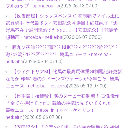
プルカップ - sp.macour.jp
(2026-06-13 07:00)
【反省部屋】シックスペンス GI初制覇でマイル王に
武豊騎手 歴代最多タイ安田記念４勝目！細江純子『逃
げ馬不在で展開読めてたのに…』【安田記念】 | 競馬予
想動画 - netkeiba - netkeiba
(2026-06-07 07:00)
腟九ソ茯帥??????薑??? NHK???ゃ???????吟???若?
激?с?潟??I???区??????? | 競馬ニュース - netkeiba -
netkeiba
(2026-05-04 07:00)
【ヴィクトリアM】牝馬の最高馬体重GI制覇記録更新
なるか 昨年2着のクイーンズウォークが今年こそ | 競馬
ニュース - netkeiba - netkeiba
(2026-05-12 07:00)
【日本選手権競輪】涙のダービー初制覇！ 古性優作
「全てを捧げてきた。競輪の神様は見ていてくれた」 |
競輪ニュース - netkeirin（ネットケイリン） -
netkeirin
(2026-05-06 07:00)
【安田記念】「充実の40歳」丹内祐次騎手がGI初制