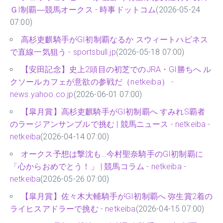
ＧI制覇―競馬オークス - 時事ドットコム
(2026-05-24
07:00)
高杉吏麒騎手がGI初制覇なるか スウィートハピネス
で直線一気狙う - sportsbull.jp
(2026-05-18 07:00)
【安田記念】史上2頭目の初芝でのJRA・GI勝ちへ ル
クソールカフェが意欲の参戦だ（netkeiba） -
news.yahoo.co.jp
(2026-06-01 07:00)
【皐月賞】高杉吏麒騎手がGI初制覇へ すみれS覇者
のラージアンサンブルで挑む | 競馬ニュース - netkeiba -
netkeiba
(2026-04-14 07:00)
オークス予想は撃沈も…今村聖奈騎手のGI初制覇に
「心からおめでとう！」 | 競馬コラム - netkeiba -
netkeiba
(2026-05-26 07:00)
【皐月賞】佐々木大輔騎手がGI初制覇へ 弥生賞2着の
ライヒスアドラーで挑む - netkeiba
(2026-04-15 07:00)