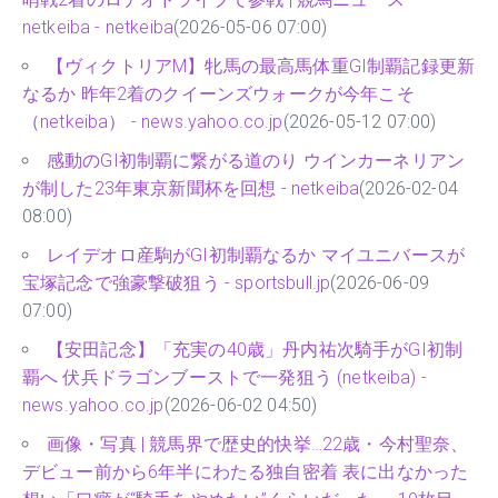
netkeiba - netkeiba
(2026-05-06 07:00)
【ヴィクトリアM】牝馬の最高馬体重GI制覇記録更新
なるか 昨年2着のクイーンズウォークが今年こそ
（netkeiba） - news.yahoo.co.jp
(2026-05-12 07:00)
感動のGI初制覇に繋がる道のり ウインカーネリアン
が制した23年東京新聞杯を回想 - netkeiba
(2026-02-04
08:00)
レイデオロ産駒がGI初制覇なるか マイユニバースが
宝塚記念で強豪撃破狙う - sportsbull.jp
(2026-06-09
07:00)
【安田記念】「充実の40歳」丹内祐次騎手がGI初制
覇へ 伏兵ドラゴンブーストで一発狙う (netkeiba) -
news.yahoo.co.jp
(2026-06-02 04:50)
画像・写真 | 競馬界で歴史的快挙…22歳・今村聖奈、
デビュー前から6年半にわたる独自密着 表に出なかった