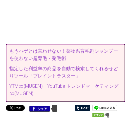
もうハゲとは言わせない！薬物系育毛剤シャンプー
を使わない超育毛・発毛術
指定した利益率の商品を自動で検索してくれるせど
りツール「ブレイントラスター」
YTM∞(MUGEN) YouTube トレンドマーケティング
∞(MUGEN)
0
シェア