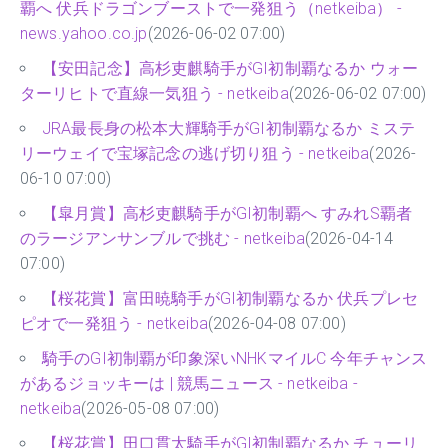
覇へ 伏兵ドラゴンブーストで一発狙う（netkeiba） -
news.yahoo.co.jp
(2026-06-02 07:00)
【安田記念】高杉吏麒騎手がGI初制覇なるか ウォー
ターリヒトで直線一気狙う - netkeiba
(2026-06-02 07:00)
JRA最長身の松本大輝騎手がGI初制覇なるか ミステ
リーウェイで宝塚記念の逃げ切り狙う - netkeiba
(2026-
06-10 07:00)
【皐月賞】高杉吏麒騎手がGI初制覇へ すみれS覇者
のラージアンサンブルで挑む - netkeiba
(2026-04-14
07:00)
【桜花賞】富田暁騎手がGI初制覇なるか 伏兵プレセ
ピオで一発狙う - netkeiba
(2026-04-08 07:00)
騎手のGI初制覇が印象深いNHKマイルC 今年チャンス
があるジョッキーは | 競馬ニュース - netkeiba -
netkeiba
(2026-05-08 07:00)
【桜花賞】田口貫太騎手がGI初制覇なるか チューリ