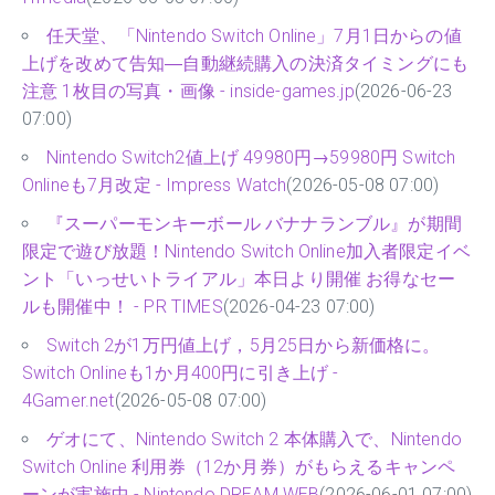
任天堂、「Nintendo Switch Online」7月1日からの値
上げを改めて告知―自動継続購入の決済タイミングにも
注意 1枚目の写真・画像 - inside-games.jp
(2026-06-23
07:00)
Nintendo Switch2値上げ 49980円→59980円 Switch
Onlineも7月改定 - Impress Watch
(2026-05-08 07:00)
『スーパーモンキーボール バナナランブル』が期間
限定で遊び放題！Nintendo Switch Online加入者限定イベ
ント「いっせいトライアル」本日より開催 お得なセー
ルも開催中！ - PR TIMES
(2026-04-23 07:00)
Switch 2が1万円値上げ，5月25日から新価格に。
Switch Onlineも1か月400円に引き上げ -
4Gamer.net
(2026-05-08 07:00)
ゲオにて、Nintendo Switch 2 本体購入で、Nintendo
Switch Online 利用券（12か月券）がもらえるキャンペ
ーンが実施中 - Nintendo DREAM WEB
(2026-06-01 07:00)