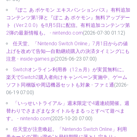
『ぽこ あ ポケモン エキスパンションパス』有料追加
コンテンツ第1弾と『ぽこ あ ポケモン』無料アップデー
ト（Ver.2.0.0）を8月5日に配信。有料追加コンテンツ第
2弾の最新情報も。 - nintendo.com
(2026-07-30 01:12)
任天堂、「Nintendo Switch Online」7月1日からの値
上げを改めて告知―自動継続購入の決済タイミングにも
注意 - inside-games.jp
(2026-06-23 07:00)
Switchオンライン利用券（12ヵ月）が実質無料に。
楽天でSwitch2購入者向けキャンペーン実施中、ゲーム
ソフト同梱版や周辺機器セットも対象 - ファミ通
(2026-
06-19 07:00)
「いっせいトライアル」週末限定で4週連続開催。週
替わりでさまざまなタイトルをまるっとすべて遊べま
す。 - nintendo.com
(2025-10-20 07:00)
任天堂が注意喚起。「Nintendo Switch Online」利用
券カードの"買い溜め"と登録期限に落とし穴あり -