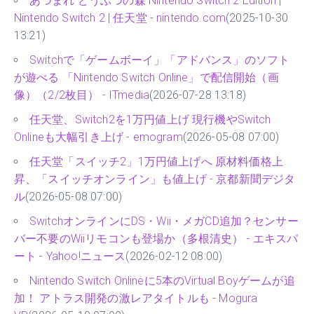
あつまれ どうぶつの森 Nintendo Switch 2 Edition |
Nintendo Switch 2 | 任天堂 - nintendo.com
(2025-10-30
13:21)
Switchで「ゲームボーイ」「アドバンス」のソフト
が遊べる 「Nintendo Switch Online」で配信開始（画
像）（2/2枚目） - ITmedia
(2026-07-28 13:18)
任天堂、Switch2を1万円値上げ 現行機やSwitch
Onlineも大幅引き上げ - emogram
(2026-05-08 07:00)
任天堂「スイッチ2」1万円値上げへ 原材料価格上
昇、「スイッチオンライン」も値上げ - 京都新聞デジタ
ル
(2026-05-08 07:00)
SwitchオンラインにDS・Wii・メガCD追加？センサー
バー不要のWiiリモコンも登場か（多根清史） - エキスパ
ート - Yahoo!ニュース
(2026-02-12 08:00)
Nintendo Switch Onlineに5本のVirtual Boyゲームが追
加！ アトラス開発の激レアタイトルも - Mogura