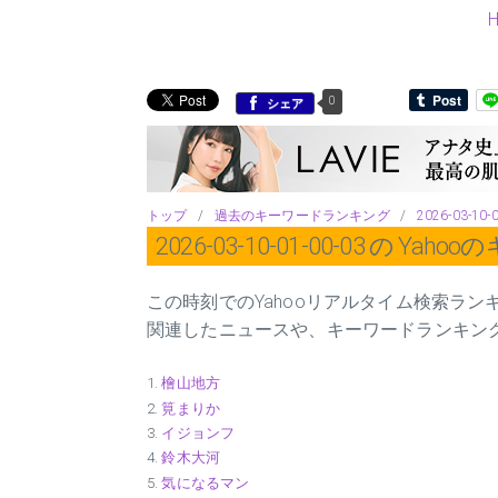
0
シェア
トップ
/
過去のキーワードランキング
/
2026-03-10-
2026-03-10-01-00-03 の 
この時刻でのYahooリアルタイム検索ラ
関連したニュースや、キーワードランキン
檜山地方
筧まりか
イジョンフ
鈴木大河
気になるマン