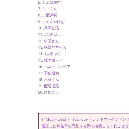
トルコ領空
白井くん
二重課税
ごめんやけど
兵庫公演
5点差以上
中堂さん
絶対的主人公
4大会ぶり
韓国勝った
ベルトコンベア
事前通知
木林さん
配送遅延
ひめごう
YTM∞(MUGEN) YouTube トレンドマーケティング
指定した利益率の商品を自動で検索してくれるせど