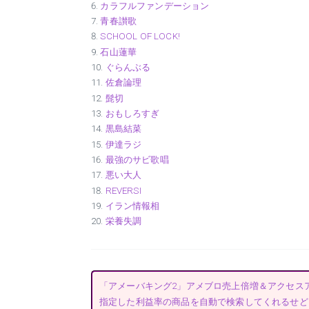
カラフルファンデーション
青春讃歌
SCHOOL OF LOCK!
石山蓮華
ぐらんぶる
佐倉論理
髭切
おもしろすぎ
黒島結菜
伊達ラジ
最強のサビ歌唱
悪い大人
REVERSI
イラン情報相
栄養失調
「アメーバキング2」アメブロ売上倍増＆アクセス
指定した利益率の商品を自動で検索してくれるせど