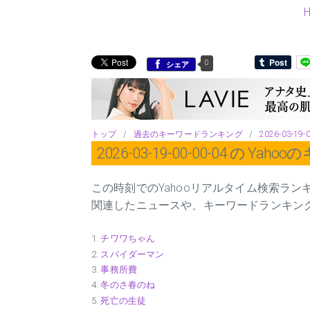
0
シェア
トップ
/
過去のキーワードランキング
/
2026-03-19-
2026-03-19-00-00-04 の 
この時刻でのYahooリアルタイム検索ラ
関連したニュースや、キーワードランキン
チワワちゃん
スパイダーマン
事務所費
冬のさ春のね
死亡の生徒