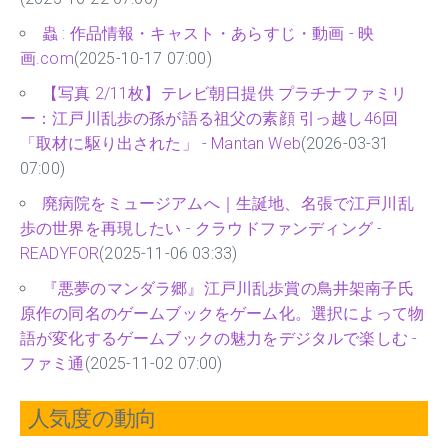
蟲 : 作品情報・キャスト・あらすじ・動画 - 映
画.com
(2025-10-17 07:00)
【写真 2/11枚】テレビ朝日提供 プラチナファミリ
ー：江戸川乱歩の孫が語る祖父の素顔 引っ越し46回
「取材に駆り出された」 - Mantan Web
(2026-03-31
07:00)
廃病院をミュージアムへ｜生誕地、名張で江戸川乱
歩の世界を再現したい - クラウドファンディング -
READYFOR
(2025-11-06 03:33)
『悪夢のマンダラ郷』江戸川乱歩賞の鳥井架南子氏
原作の同名のゲームブックをゲーム化。選択によって物
語が変化するゲームブックの魅力をデジタルで楽しむ -
ファミ通
(2025-11-02 07:00)
人気度の動向