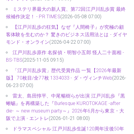
ミステリ界最大の新人賞、第72回江戸川乱歩賞 最終
候補作決定！ - PR TIMES
(2026-05-08 07:00)
【江戸川乱歩の狂気】なぜ『人間椅子』が究極の顧
客体験を生むのか？ 驚きのビジネス活用法とは - ダイヤ
モンド・オンライン
(2026-04-22 07:00)
江戸川乱歩原作 名探偵・明智小五郎 怪人二十面相 -
BS-TBS
(2025-11-05 09:15)
「江戸川乱歩賞」歴代受賞作品 一覧【2026年最新
版】 70枚目/全77枚 1334033 - ダ・ヴィンチWeb
(2026-
06-23 07:00)
雷太、島田惇平、中尾暢樹らが出演 江戸川乱歩『黒
蜥蜴』を再構築した『Burlesque KUROTOKAGE -after
die- ～ new museum party～』2026年6月から東京・大
阪で上演 - エントレ
(2026-01-21 08:00)
ドラマスペシャル 江戸川乱歩生誕120周年没後50年