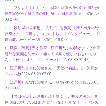
「フグよりおいしい」 福岡・豊前出身の江戸川乱歩
賞作家が推す謎の魚の刺し身 - 西日本新聞me
(2026-07-
03 07:00)
「殺し屋の営業術」で江戸川乱歩賞 長崎大出身の野
宮有さん 「長崎はまぶしいまち」【インタビュー】 - 長
崎新聞ホームページ
(2025-10-18 07:00)
画像・写真 | 天才作家・江戸川乱歩の孫がテレビ出演
意外な素顔を明かす「極めて温厚で優しいおじいちゃ
ん」 9枚目 - オリコンニュース
(2026-03-30 22:47)
江戸川乱歩賞に箕輪さん 「天使の負託」で - 沖縄タ
イムス社
(2026-05-20 07:00)
江戸川乱歩賞に箕輪さん - sanin-chuo.co.jp
(2026-05-
20 07:00)
【甘口辛口】江戸川乱歩も驚く「天井裏の医師」事
件…現代のリアルはまさに「小説より奇なり」 - サンス