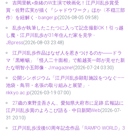
吉岡里帆×奈緒のW主演で映画化！江戸川乱歩賞受
賞・佐野広実が描く『シャドウワーク』ほか〈不穏三部
作〉を紐解く - banger.jp
(2026-08-05 09:58)
乱歩が執筆したこたつに入って記念撮影OK！引っ越
し魔・江戸川乱歩が31年住んだ家を見学 -
JBpress
(2026-08-03 23:48)
江戸川乱歩作品はなぜ人を惹きつけるのか――ドラ
マ「黒蜥蜴」「怪人二十面相」で船越英一郎が見せた新
たな明智小五郎像 - J:magazine!
(2026-07-24 03:30)
公開シンポジウム「江戸川乱歩顕彰施設をつなぐ——
池袋・鳥羽・名張の取り組みと展望」 -
rikkyo.ac.jp
(2026-03-19 07:00)
27歳の東野圭吾さん、愛知県大府市に足跡 広報誌に
江戸川乱歩賞のよろこび語る - 中日新聞Web
(2026-07-
31 20:10)
江戸川乱歩没後60周年記念作品「RAMPO WORLD」3