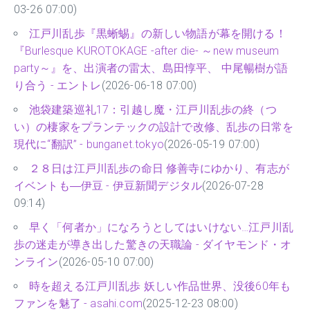
03-26 07:00)
江戸川乱歩『黒蜥蜴』の新しい物語が幕を開ける！
『Burlesque KUROTOKAGE -after die- ～new museum
party～』を、出演者の雷太、島田惇平、 中尾暢樹が語
り合う - エントレ
(2026-06-18 07:00)
池袋建築巡礼17：引越し魔・江戸川乱歩の終（つ
い）の棲家をプランテックの設計で改修、乱歩の日常を
現代に“翻訳” - bunganet.tokyo
(2026-05-19 07:00)
２８日は江戸川乱歩の命日 修善寺にゆかり、有志が
イベントも―伊豆 - 伊豆新聞デジタル
(2026-07-28
09:14)
早く「何者か」になろうとしてはいけない…江戸川乱
歩の迷走が導き出した驚きの天職論 - ダイヤモンド・オ
ンライン
(2026-05-10 07:00)
時を超える江戸川乱歩 妖しい作品世界、没後60年も
ファンを魅了 - asahi.com
(2025-12-23 08:00)