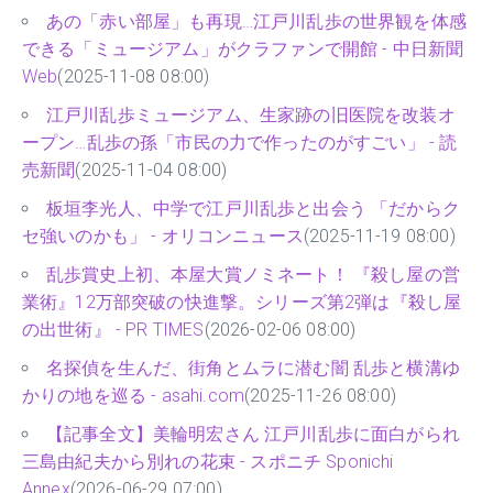
あの「赤い部屋」も再現…江戸川乱歩の世界観を体感
できる「ミュージアム」がクラファンで開館 - 中日新聞
Web
(2025-11-08 08:00)
江戸川乱歩ミュージアム、生家跡の旧医院を改装オ
ープン…乱歩の孫「市民の力で作ったのがすごい」 - 読
売新聞
(2025-11-04 08:00)
板垣李光人、中学で江戸川乱歩と出会う 「だからク
セ強いのかも」 - オリコンニュース
(2025-11-19 08:00)
乱歩賞史上初、本屋大賞ノミネート！ 『殺し屋の営
業術』12万部突破の快進撃。シリーズ第2弾は『殺し屋
の出世術』 - PR TIMES
(2026-02-06 08:00)
名探偵を生んだ、街角とムラに潜む闇 乱歩と横溝ゆ
かりの地を巡る - asahi.com
(2025-11-26 08:00)
【記事全文】美輪明宏さん 江戸川乱歩に面白がられ
三島由紀夫から別れの花束 - スポニチ Sponichi
Annex
(2026-06-29 07:00)