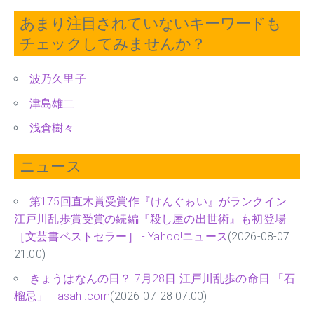
あまり注目されていないキーワードも
チェックしてみませんか？
波乃久里子
津島雄二
浅倉樹々
ニュース
第175回直木賞受賞作『けんぐゎい』がランクイン
江戸川乱歩賞受賞の続編『殺し屋の出世術』も初登場
［文芸書ベストセラー］ - Yahoo!ニュース
(2026-08-07
21:00)
きょうはなんの日？ 7月28日 江戸川乱歩の命日 「石
榴忌」 - asahi.com
(2026-07-28 07:00)