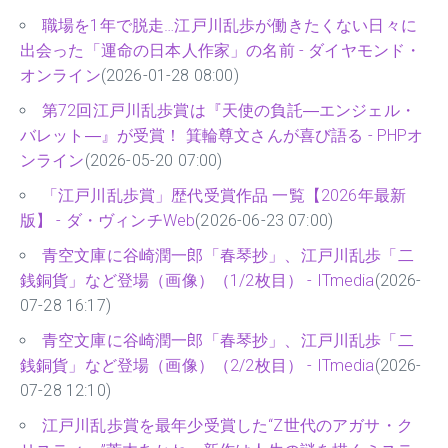
職場を1年で脱走…江戸川乱歩が働きたくない日々に
出会った「運命の日本人作家」の名前 - ダイヤモンド・
オンライン
(2026-01-28 08:00)
第72回江戸川乱歩賞は『天使の負託―エンジェル・
バレット―』が受賞！ 箕輪尊文さんが喜び語る - PHPオ
ンライン
(2026-05-20 07:00)
「江戸川乱歩賞」歴代受賞作品 一覧【2026年最新
版】 - ダ・ヴィンチWeb
(2026-06-23 07:00)
青空文庫に谷崎潤一郎「春琴抄」、江戸川乱歩「二
銭銅貨」など登場（画像）（1/2枚目） - ITmedia
(2026-
07-28 16:17)
青空文庫に谷崎潤一郎「春琴抄」、江戸川乱歩「二
銭銅貨」など登場（画像）（2/2枚目） - ITmedia
(2026-
07-28 12:10)
江戸川乱歩賞を最年少受賞した“Z世代のアガサ・ク