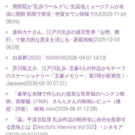
廃医院が“乱歩ワールド”に 生誕地ミュージアムが名
張に開館 民間で実現 - 伊賀タウン情報 YOU
(2025-11-04
08:00)
倉科カナさん、江戸川乱歩の迷宮世界『お勢、断
行』で魅力的な悪女を演じる - 家庭画報
(2025-12-03
06:08)
白昼夢(2025) - WOWOW
(2026-04-07 14:13)
芥川龍之介、江戸川乱歩…文豪4人の作品がモチーフ
のステーショナリー「文豪メモリー」第2弾が新発売！ -
Japaaan
(2026-03-30 07:21)
「豪華な布陣で作られた耽美な世界観のヘンテコ映
画」黒蜥蜴（1968） さららさんの映画レビュー（感
想・評価） - 映画.com
(2026-08-01 12:28)
『蟲』平波亘監督 乱歩作品の映画化に自分を投影す
る意味とは【Director’s Interview Vol.525】 - シネモア
(2025-10-22 07:00)