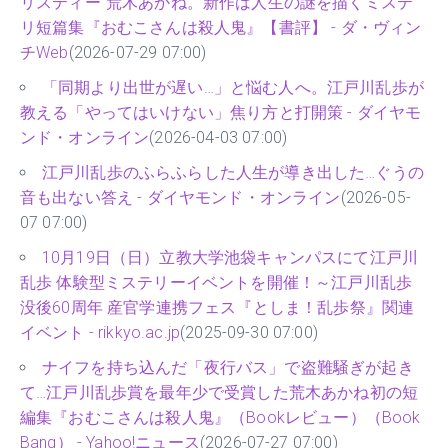
リスティー”荒木あかね。新作は人生の謎を描くミステ
リ短篇集『おむこさんは殺人鬼』【書評】 - ダ・ヴィン
チWeb
(2026-07-29 07:00)
「同期より出世が遅い…」と悩む人へ。江戸川乱歩が
教える「やってはいけない」焦り方と打開策 - ダイヤモ
ンド・オンライン
(2026-04-03 07:00)
江戸川乱歩のふらふらした人生が導き出した…ぐうの
音も出ない答え - ダイヤモンド・オンライン
(2026-05-
07 07:00)
10月19日（日）立教大学池袋キャンパスにて江戸川
乱歩 体験型ミステリーイベントを開催！～江戸川乱歩
没後60周年 産官学連携フェス『としま！乱歩祭』関連
イベント - rikkyo.ac.jp
(2025-09-30 07:00)
ナイフを持ち込んだ「夜行バス」で盗難騒ぎが起き
て…江戸川乱歩賞を最年少で受賞した荒木あかね初の短
編集『おむこさんは殺人鬼』（Bookレビュー）（Book
Bang） - Yahoo!ニュース
(2026-07-27 07:00)