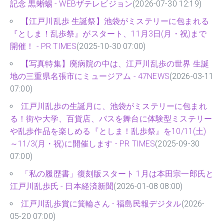
記念 黒蜥蜴 - WEBザテレビジョン
(2026-07-30 12:19)
【江戸川乱歩 生誕祭】池袋がミステリーに包まれる
『としま！乱歩祭』がスタート、11月3日(月・祝)まで
開催！ - PR TIMES
(2025-10-30 07:00)
【写真特集】廃病院の中は、江戸川乱歩の世界 生誕
地の三重県名張市にミュージアム - 47NEWS
(2026-03-11
07:00)
江戸川乱歩の生誕月に、池袋がミステリーに包まれ
る！街や大学、百貨店、バスを舞台に体験型ミステリー
や乱歩作品を楽しめる『としま！乱歩祭』を10/11(土)
～11/3(月・祝)に開催します - PR TIMES
(2025-09-30
07:00)
「私の履歴書」復刻版スタート 1月は本田宗一郎氏と
江戸川乱歩氏 - 日本経済新聞
(2026-01-08 08:00)
江戸川乱歩賞に箕輪さん - 福島民報デジタル
(2026-
05-20 07:00)