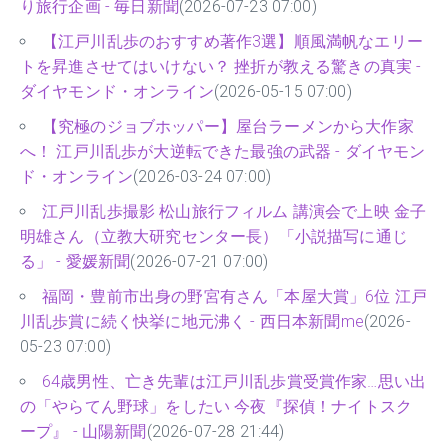
り旅行企画 - 毎日新聞
(2026-07-23 07:00)
【江戸川乱歩のおすすめ著作3選】順風満帆なエリー
トを昇進させてはいけない？ 挫折が教える驚きの真実 -
ダイヤモンド・オンライン
(2026-05-15 07:00)
【究極のジョブホッパー】屋台ラーメンから大作家
へ！ 江戸川乱歩が大逆転できた最強の武器 - ダイヤモン
ド・オンライン
(2026-03-24 07:00)
江戸川乱歩撮影 松山旅行フィルム 講演会で上映 金子
明雄さん（立教大研究センター長）「小説描写に通じ
る」 - 愛媛新聞
(2026-07-21 07:00)
福岡・豊前市出身の野宮有さん「本屋大賞」6位 江戸
川乱歩賞に続く快挙に地元沸く - 西日本新聞me
(2026-
05-23 07:00)
64歳男性、亡き先輩は江戸川乱歩賞受賞作家…思い出
の「やらてん野球」をしたい 今夜『探偵！ナイトスク
ープ』 - 山陽新聞
(2026-07-28 21:44)