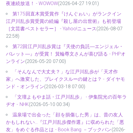
夜連続放送！ - WOWOW
(2026-04-27 19:01)
第175回直木賞受賞作『けんぐゎい』がランクイン
江戸川乱歩賞受賞の続編『殺し屋の出世術』も初登場
［文芸書ベストセラー］ - Yahoo!ニュース
(2026-08-07
22:58)
第72回江戸川乱歩賞は『天使の負託―エンジェル・
バレット―』が受賞！ 箕輪尊文さんが喜び語る - PHPオ
ンライン
(2026-05-20 07:00)
「そんなんで大丈夫？」な江戸川乱歩が「天才作
家」へ激変した、ブレイクスルーの鍵とは？ - ダイヤモ
ンド・オンライン
(2026-03-18 07:00)
「文壇よもやま話・江戸川乱歩」 - 伊集院光の百年ラ
ヂオ - NHK
(2026-05-10 00:34)
温泉場で出会った「顔を損傷した男」は、昔の友人
かもしれない…『江戸川乱歩傑作選』に収められた「悪
友」をめぐる作品とは - Book Bang －ブックバン
(2026-