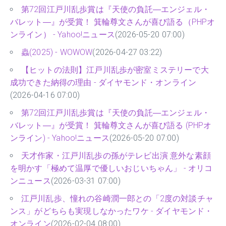
第72回江戸川乱歩賞は『天使の負託―エンジェル・
バレット―』が受賞！ 箕輪尊文さんが喜び語る（PHPオ
ンライン） - Yahoo!ニュース
(2026-05-20 07:00)
蟲(2025) - WOWOW
(2026-04-27 03:22)
【ヒットの法則】江戸川乱歩が密室ミステリーで大
成功できた納得の理由 - ダイヤモンド・オンライン
(2026-04-16 07:00)
第72回江戸川乱歩賞は『天使の負託―エンジェル・
バレット―』が受賞！ 箕輪尊文さんが喜び語る (PHPオ
ンライン) - Yahoo!ニュース
(2026-05-20 07:00)
天才作家・江戸川乱歩の孫がテレビ出演 意外な素顔
を明かす「極めて温厚で優しいおじいちゃん」 - オリコ
ンニュース
(2026-03-31 07:00)
江戸川乱歩、憧れの谷崎潤一郎との「2度の対談チャ
ンス」がどちらも実現しなかったワケ - ダイヤモンド・
オンライン
(2026-02-04 08:00)