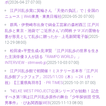
ポ
(2026-04-27 07:00)
江戸川乱歩賞に箕輪さん 「天使の負託」で｜全国の
ニュース｜Web東奥 - 東奥日報社
(2026-05-20 07:00)
群馬・伊勢崎市出身で鋳金工芸家の森村酉三 江戸川
乱歩と東京・池袋で"ご近所さん"の間柄 ナマズの置物を
妻が形見として乱歩に贈ったか - 上毛新聞電子版
(2025-
12-29 08:00)
松田凌×平埜生成×見津賢 「江戸川乱歩の世界を生き
た主演俳優３人が語る『RAMPO WORLD』」
INTERVIEW - strmweb.jp
(2025-10-03 07:00)
江戸川乱歩館で初開催！ミステリー古本市「江戸川
乱歩館ブックフェア」2025/11/20（木）～24（月・
祝）【三重県鳥羽市】 - PR TIMES
(2025-10-31 07:00)
“NELKE WEST PROJECT公演シリーズ”が始動！ 記念
すべき第1弾は江戸川乱歩原作の舞台『少年探偵団 空気
男事件』 - ぴあ関西版WEB
(2025-11-13 08:00)