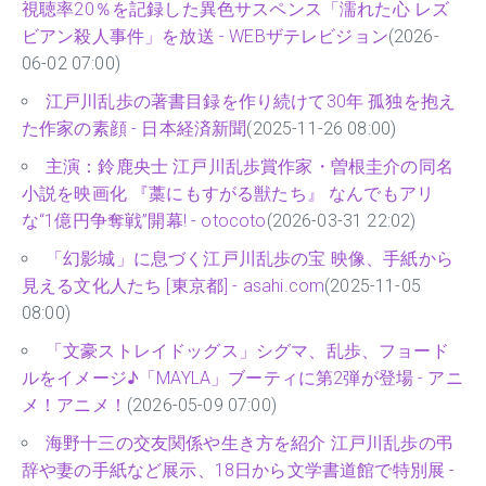
視聴率20％を記録した異色サスペンス「濡れた心 レズ
ビアン殺人事件」を放送 - WEBザテレビジョン
(2026-
06-02 07:00)
江戸川乱歩の著書目録を作り続けて30年 孤独を抱え
た作家の素顔 - 日本経済新聞
(2025-11-26 08:00)
主演：鈴鹿央士 江戸川乱歩賞作家・曽根圭介の同名
小説を映画化 『藁にもすがる獣たち』 なんでもアリ
な“1億円争奪戦”開幕! - otocoto
(2026-03-31 22:02)
「幻影城」に息づく江戸川乱歩の宝 映像、手紙から
見える文化人たち [東京都] - asahi.com
(2025-11-05
08:00)
「文豪ストレイドッグス」シグマ、乱歩、フョード
ルをイメージ♪「MAYLA」ブーティに第2弾が登場 - アニ
メ！アニメ！
(2026-05-09 07:00)
海野十三の交友関係や生き方を紹介 江戸川乱歩の弔
辞や妻の手紙など展示、18日から文学書道館で特別展 -