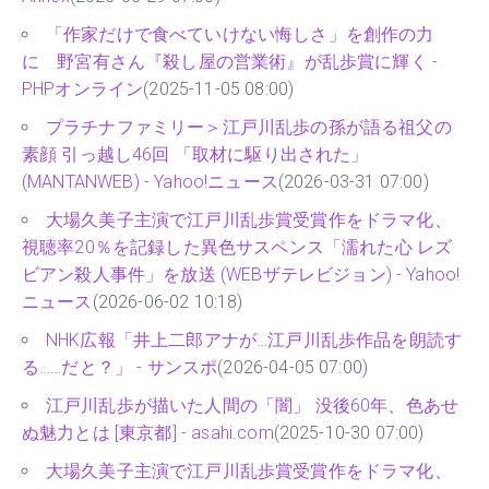
「作家だけで食べていけない悔しさ」を創作の力
に 野宮有さん『殺し屋の営業術』が乱歩賞に輝く -
PHPオンライン
(2025-11-05 08:00)
プラチナファミリー＞江戸川乱歩の孫が語る祖父の
素顔 引っ越し46回 「取材に駆り出された」
(MANTANWEB) - Yahoo!ニュース
(2026-03-31 07:00)
大場久美子主演で江戸川乱歩賞受賞作をドラマ化、
視聴率20％を記録した異色サスペンス「濡れた心 レズ
ビアン殺人事件」を放送 (WEBザテレビジョン) - Yahoo!
ニュース
(2026-06-02 10:18)
NHK広報「井上二郎アナが…江戸川乱歩作品を朗読す
る……だと？」 - サンスポ
(2026-04-05 07:00)
江戸川乱歩が描いた人間の「闇」 没後60年、色あせ
ぬ魅力とは [東京都] - asahi.com
(2025-10-30 07:00)
大場久美子主演で江戸川乱歩賞受賞作をドラマ化、