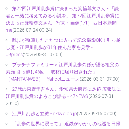
第72回江戸川乱歩賞に決まった箕輪尊文さん - 「読
者と一緒に考えてみる小説を」 第72回江戸川乱歩賞に
決まった箕輪尊文さん - 写真・画像(1/1) - 西日本新聞
me
(2026-07-24 00:24)
乱歩が執筆したこたつに入って記念撮影OK！引っ越
し魔・江戸川乱歩が31年住んだ家を見学 -
JBpress
(2026-05-31 07:00)
プラチナファミリー＞江戸川乱歩の孫が語る祖父の
素顔 引っ越し46回 「取材に駆り出された」
（MANTANWEB） - Yahoo!ニュース
(2026-03-31 07:00)
27歳の東野圭吾さん、愛知県大府市に足跡 広報誌に
江戸川乱歩賞のよろこび語る - 47NEWS
(2026-07-31
20:10)
江戸川乱歩と立教 - rikkyo.ac.jp
(2025-09-16 07:00)
「乱歩の世界に浸って」 近鉄がゆかりの地巡る日帰