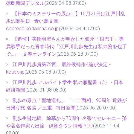
徳島新聞デジタル
(2026-04-08 07:00)
【日本のミステリーの原点！】10月21日は江戸川乱
歩の誕生日 - 青い鳥文庫 -
cocreco.kodansha.co.jp
(2025-10-04 07:00)
【追悼】美輪明宏さんが明かした銀座「銀巴里」専
属歌手だった青春時代「江戸川乱歩先生は私の腕を包丁
で…」 - 文春オンライン
(2026-06-28 07:00)
江戸川乱歩賞第72回、最終候補作4編が決定 -
koubo.jp
(2026-05-08 07:00)
江戸川乱歩 アルバイト学生 私の履歴書（3） - 日本
経済新聞
(2026-01-08 08:00)
乱歩の原点「聖地巡礼」 「二十面相」90周年 近鉄が
日帰り旅 名張 ／三重 - 毎日新聞
(2026-06-20 07:00)
乱歩生誕地碑、除幕から70周年 名張でセレモニー 孫
や著名作家ら出席 - 伊賀タウン情報 YOU
(2025-11-04
08:00)