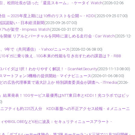
引、松田社長が語った「還流スキーム」 - ケータイ Watch
(2026-02-06
 ～2025年度上期には10件のリストを公開～ - KDDI
(2025-09-25 07:00)
認疑い - 日本経済新聞
(2025-09-26 07:00)
架空 - Impress Watch
(2026-03-31 07:00)
催 リアルとバーチャルを同時に楽しめる走行会 - Car Watch
(2025-12-
9年で（共同通信） - Yahoo!ニュース
(2026-02-06 08:00)
10ギガに乗り換え…10G本来の性能を引き出すための課題は？ - RBB
ダは1択！わかりやすく解説！ - ScanNetSecurity
(2025-11-13 08:00)
iのスマートフォン3機種の提供開始 - マイナビニュース
(2026-01-06 08:00)
の広告代理事業で過大計上か 特別調査委員会が調査へ - ITmedia
(2026-
2025』結果発表！10Gサービス最優秀はNTT東日本とKDDI！光コラボではビッ
0)
 ニフティも約225万人分 KDDI基盤への不正アクセス続報 - ｄメニューニ
ティやBIGLOBEなど6社に波及：セキュリティニュースアラート -
「ダブルレーサー体験会」第2弾 モーターランド三河で11月29日開催 -