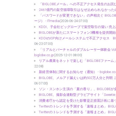
「BIGLOBEメール」への不正アクセス発生のお詫びとご報
2461億円の架空循環取引はなぜ止められなかったのか
「パスワードが変更できない」の声相次ぐ BIGLO
ージ） - ITmedia
(2026-06-24 07:00)
KDDI、子会社ビッグローブで架空取引の疑い 売上高
BIGLOBEが新たにスマートフォン3機種を提供開始 - big
KDDIのISP向けメールシステムで不正アクセス BIGLOBE
06-23 07:00)
「リアルとバーチャルのダブルレーサー体験会 Vol.2 
biglobe.co.jp
(2025-12-01 08:00)
リアル農業をネットで楽しむ「BIGLOBEファーム」 
22:08)
新経営体制に関するお知らせ（通知） - biglobe.co.
BIGLOBE、メルアド漏えいは約502万人分と判明 ニ
06 07:00)
ソン・スンホン主演の「夏の香り」、BIGLOBEが全話
BIGLOBE、撮影会連動型グラビアサイト「Sweetie
消費者庁から認定を受けた影響是正措置計画に基づくお知らせ
Twitterのトレンドを予測する「速報まとめ」 BIGLO
Twitterのトレンドを予測する「速報まとめ」 BIGLO