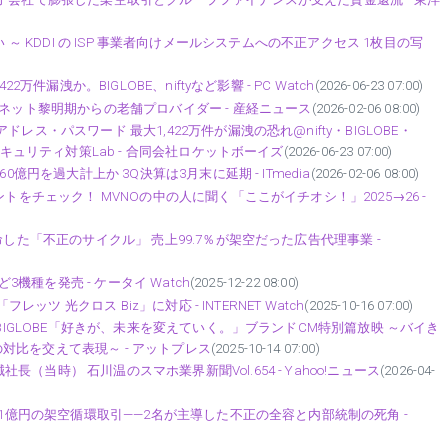
漏えい ～ KDDI の ISP 事業者向けメールシステムへの不正アクセス 1枚目の写
件漏洩か。BIGLOBE、niftyなど影響 - PC Watch
(2026-06-23 07:00)
ーネット黎明期からの老舗プロバイダー - 産経ニュース
(2026-02-06 08:00)
ス・パスワード 最大1,422万件が漏洩の恐れ@nifty・BIGLOBE・
セキュリティ対策Lab - 合同会社ロケットボーイズ
(2026-06-23 07:00)
億円を過大計上か 3Q決算は3月末に延期 - ITmedia
(2026-02-06 08:00)
トをチェック！ MVNOの中の人に聞く「ここがイチオシ！」2025→26 -
命した「不正のサイクル」 売上99.7％が架空だった広告代理事業 -
3機種を発売 - ケータイ Watch
(2025-12-22 08:00)
ッツ 光クロス Biz」に対応 - INTERNET Watch
(2025-10-16 07:00)
 BIGLOBE「好きが、未来を変えていく。」ブランドCM特別篇放映 ～バイき
対比を交えて表現～ - アットプレス
(2025-10-14 07:00)
当時） 石川温のスマホ業界新聞Vol.654 - Yahoo!ニュース
(2026-04-
61億円の架空循環取引——2名が主導した不正の全容と内部統制の死角 -