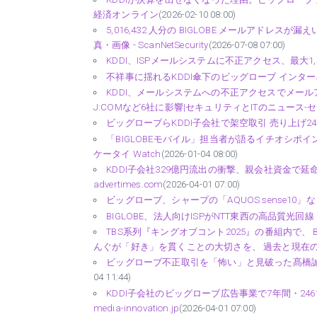
経済オンライン
(2026-02-10 08:00)
5,016,432 人分の BIGLOBE メールアドレスが
真・画像 - ScanNetSecurity
(2026-07-08 07:00)
KDDI、ISPメールシステムに不正アクセス、最大1,422万
不祥事に揺れるKDDI傘下のビッグローブ インタ
KDDI、メールシステムへの不正アクセスでメールアドレ
J:COMなど6社に影響|セキュリティとITのニュース-
ビッグローブらKDDI子会社で架空取引 売り上げ2460
「BIGLOBEモバイル」担当者が語るイチオシポイン
ケータイ Watch
(2026-01-04 08:00)
KDDI子会社329億円流出の衝撃、親会社資金で延
advertimes.com
(2026-04-01 07:00)
ビッグローブ、シャープの「AQUOS sense10」など
BIGLOBE、法人向けISPがNTT東西の高品質光回線「フレ
TBS系列『キングオブコント2025』の番組内で、
んぐが「好き」を貫くことの大切さを、 過去と現在の
ビッグローブ不正取引を「怖い」と見破った髙橋誠社長（
04 11:44)
KDDI子会社のビッグローブ広告事業で7年間・24
media-innovation.jp
(2026-04-01 07:00)