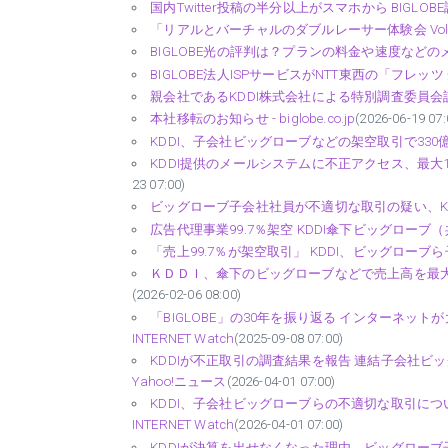
国内Twitter投稿の半分以上がスマホから BIGLOBE調
「リアルとバーチャルのダブルレーサー体験会 Vol.2 powere
BIGLOBE光の評判は？プランの料金や速度などの
BIGLOBE法人ISPサービスがNTT東西の「フレッツ 光クロ
親会社であるKDDI株式会社による特別調査委員会設置につい
本社移転のお知らせ - biglobe.co.jp
(2026-06-19 07:
KDDI、子会社ビッグローブなどの架空取引で330
KDDI提供のメールシステムに不正アクセス、最大1422万件
23 07:00)
ビッグローブ子会社社員が不適切な取引の疑い、KD
広告代理事業99.7％架空 KDDI傘下ビッグローブ（共
「売上99.7％が架空取引」 KDDI、ビッグローブら
ＫＤＤＩ、傘下のビッグローブなどで売上高を最大
(2026-02-06 08:00)
「BIGLOBE」の30年を振り返る インターネッ
INTERNET Watch
(2025-09-08 07:00)
KDDIが不正取引の調査結果を報告 連結子会社ビ
Yahoo!ニュース
(2026-04-01 07:00)
KDDI、子会社ビッグローブらの不適切な取引につ
INTERNET Watch
(2026-04-01 07:00)
KDDIが決算を出せなくなった理由。ビッグローブ