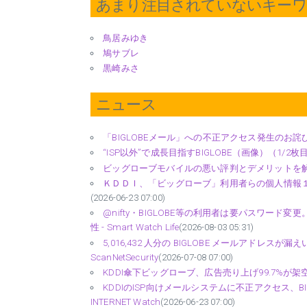
あまり注目されていないキー
鳥居みゆき
鳩サブレ
黒崎みさ
ニュース
「BIGLOBEメール」への不正アクセス発生のお詫びとご報告
“ISP以外”で成長目指すBIGLOBE（画像）（1/2枚目） 
ビッグローブモバイルの悪い評判とデメリットを解説！利用
ＫＤＤＩ、「ビッグローブ」利用者らの個人情報１
(2026-06-23 07:00)
@nifty・BIGLOBE等の利用者は要パスワード変
性 - Smart Watch Life
(2026-08-03 05:31)
5,016,432 人分の BIGLOBE メールアドレスが
ScanNetSecurity
(2026-07-08 07:00)
KDDI傘下ビッグローブ、広告売り上げ99.7%が架
KDDIのISP向けメールシステムに不正アクセス、BI
INTERNET Watch
(2026-06-23 07:00)