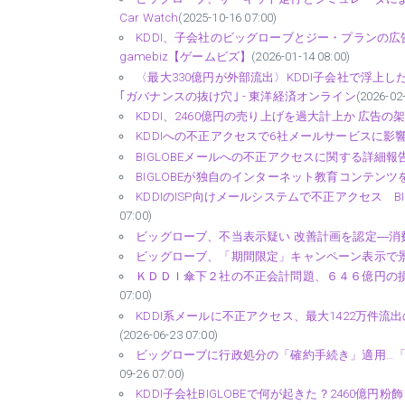
Car Watch
(2025-10-16 07:00)
KDDI、子会社のビッグローブとジー・プランの広
gamebiz【ゲームビズ】
(2026-01-14 08:00)
〈最大330億円が外部流出〉KDDI子会社で浮上し
｢ガバナンスの抜け穴｣ - 東洋経済オンライン
(2026-02
KDDI、2460億円の売り上げを過大計上か 広告の架
KDDIへの不正アクセスで6社メールサービスに影響 
BIGLOBEメールへの不正アクセスに関する詳細報告と対
BIGLOBEが独自のインターネット教育コンテンツを
KDDIのISP向けメールシステムで不正アクセス BI
07:00)
ビッグローブ、不当表示疑い 改善計画を認定―消費
ビッグローブ、「期間限定」キャンペーン表示で景表
ＫＤＤＩ傘下２社の不正会計問題、６４６億円の損
07:00)
KDDI系メールに不正アクセス、最大1422万件流出
(2026-06-23 07:00)
ビッグローブに行政処分の「確約手続き」適用…「
09-26 07:00)
KDDI子会社BIGLOBEで何が起きた？2460億円粉