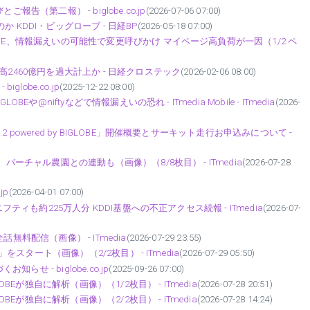
告（第二報） - biglobe.co.jp
(2026-07-06 07:00)
 KDDI・ビッグローブ - 日経BP
(2026-05-18 07:00)
BE、情報漏えいの可能性で変更呼びかけ マイページ高負荷が一因（1/2 ペ
2460億円を過大計上か - 日経クロステック
(2026-02-06 08:00)
lobe.co.jp
(2025-12-22 08:00)
や@niftyなどで情報漏えいの恐れ - ITmedia Mobile - ITmedia
(2026-
powered by BIGLOBE」開催概要とサーキット走行お申込みについて -
バーチャル農園との連動も（画像）（8/8枚目） - ITmedia
(2026-07-28
jp
(2026-04-01 07:00)
フティも約225万人分 KDDI基盤への不正アクセス続報 - ITmedia
(2026-07-
無料配信（画像） - ITmedia
(2026-07-29 23:55)
」をスタート（画像）（2/2枚目） - ITmedia
(2026-07-29 05:50)
 - biglobe.co.jp
(2025-09-26 07:00)
BEが独自に解析（画像）（1/2枚目） - ITmedia
(2026-07-28 20:51)
BEが独自に解析（画像）（2/2枚目） - ITmedia
(2026-07-28 14:24)