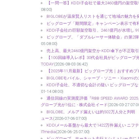
【一問一答】KDDI子会社で最大2460億円の架空取
08:00)
BIGLOBEが温泉賢人リストを通じて地域の魅力を発信
ビッグローブ「期間限定」キャンペーン表示で有利誤
KDDI子会社の巨額架空取引、2461億円が水増し 99.7%が
ビッグローブ、「ダブルレーサー体験会」の第2弾を開
05 08:00)
売上高、最大2460億円架空か KDDI傘下が不正取引、
【10G回線導入レポ】30代会社員がビッグローブ光
TODAY
(2026-08-03 06:42)
【2025年11月最新】ビッグローブ光｜おすすめプロバイ
BIGLOBEモバイル、シャープ・ソニー・Xiaom
KDDI子会社、不適切な会計の疑い ビッグローブなど
01-14 08:00)
通信回線の実測度評価『RBB SPEED AWARD 
グローブ光が1位に - 株式会社イード
(2026-03-27 07:0
BIGLOBE、メルアド漏えいは約502万人分と判明
ュース
(2026-07-06 07:00)
KDDIメール基盤から最大で1422万件漏えい ニフ
ITmedia
(2026-06-25 07:00)
ビッグローブ、サーキット走行とシミュレータによる