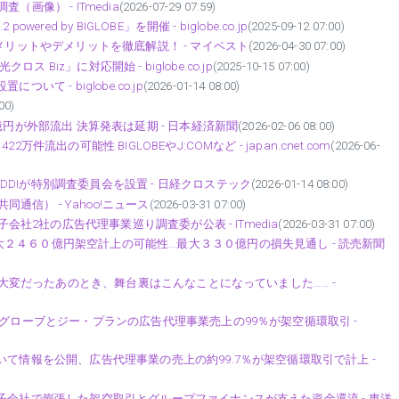
査（画像） - ITmedia
(2026-07-29 07:59)
d by BIGLOBE」を開催 - biglobe.co.jp
(2025-09-12 07:00)
メリットやデメリットを徹底解説！ - マイベスト
(2026-04-30 07:00)
ス Biz」に対応開始 - biglobe.co.jp
(2025-10-15 07:00)
て - biglobe.co.jp
(2026-01-14 08:00)
00)
億円が外部流出 決算発表は延期 - 日本経済新聞
(2026-02-06 08:00)
流出の可能性 BIGLOBEやJ:COMなど - japan.cnet.com
(2026-06-
DIが特別調査委員会を設置 - 日経クロステック
(2026-01-14 08:00)
同通信） - Yahoo!ニュース
(2026-03-31 07:00)
子会社2社の広告代理事業巡り調査委が公表 - ITmedia
(2026-03-31 07:00)
２４６０億円架空計上の可能性…最大３３０億円の損失見通し - 読売新聞
トが大変だったあのとき、舞台裏はこんなことになっていました…… -
ッグローブとジー・プランの広告代理事業売上の99％が架空循環取引 -
いて情報を公開、広告代理事業の売上の約99.7％が架空循環取引で計上 -
子会社で膨張した架空取引とグループファイナンスが支えた資金還流 - 東洋