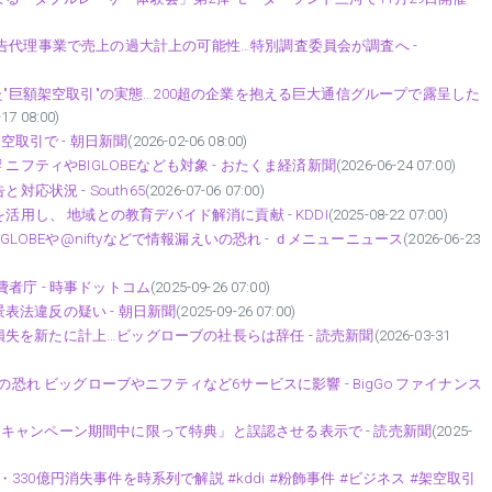
告代理事業で売上の過大計上の可能性…特別調査委員会が調査へ -
た"巨額架空取引"の実態…200超の企業を抱える巨大通信グループで露呈した
-17 08:00)
空取引で - 朝日新聞
(2026-02-06 08:00)
ニフティやBIGLOBEなども対象 - おたくま経済新聞
(2026-06-24 07:00)
応状況 - South65
(2026-07-06 07:00)
活用し、 地域との教育デバイド解消に貢献 - KDDI
(2025-08-22 07:00)
GLOBEや@niftyなどで情報漏えいの恐れ - ｄメニューニュース
(2026-06-23
者庁 - 時事ドットコム
(2025-09-26 07:00)
法違反の疑い - 朝日新聞
(2025-09-26 07:00)
失を新たに計上…ビッグローブの社長らは辞任 - 読売新聞
(2026-03-31
の恐れ ビッグローブやニフティなど6サービスに影響 - BigGo ファイナンス
キャンペーン期間中に限って特典」と誤認させる表示で - 読売新聞
(2025-
飾・330億円消失事件を時系列で解説 #kddi #粉飾事件 #ビジネス #架空取引