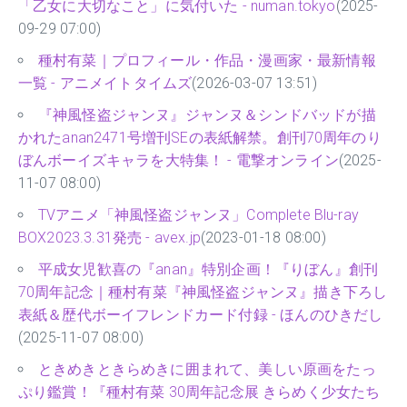
「乙女に大切なこと」に気付いた - numan.tokyo
(2025-
09-29 07:00)
種村有菜｜プロフィール・作品・漫画家・最新情報
一覧 - アニメイトタイムズ
(2026-03-07 13:51)
『神風怪盗ジャンヌ』ジャンヌ＆シンドバッドが描
かれたanan2471号増刊SEの表紙解禁。創刊70周年のり
ぼんボーイズキャラを大特集！ - 電撃オンライン
(2025-
11-07 08:00)
TVアニメ「神風怪盗ジャンヌ」Complete Blu-ray
BOX2023.3.31発売 - avex.jp
(2023-01-18 08:00)
平成女児歓喜の『anan』特別企画！『りぼん』創刊
70周年記念｜種村有菜『神風怪盗ジャンヌ』描き下ろし
表紙＆歴代ボーイフレンドカード付録 - ほんのひきだし
(2025-11-07 08:00)
ときめきときらめきに囲まれて、美しい原画をたっ
ぷり鑑賞！『種村有菜 30周年記念展 きらめく少⼥たち