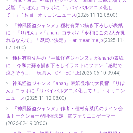
画像・写真 | 神風怪盗ジャンヌ『anan』表紙登場で大
反響 『りぼん』コラボに「リバイバルアニメ化し
て！」 1枚目 - オリコンニュース
(2025-11-12 08:00)
「神風怪盗ジャンヌ」種村有菜の描き下ろしが表紙
に！「りぼん」×「anan」コラボ♪「令和にこの2人が見
れるなんて」「即買い決定」 - animeanime.jp
(2025-11-
07 08:00)
種村有菜先生の『神風怪盗ジャンヌ』がananの表紙
に！ 令和に蘇る描き下ろしイラストにファン「感動で
泣きそう…」 - 玩具人 TOY PEOPLE
(2026-06-10 09:44)
神風怪盗ジャンヌ『anan』表紙登場で大反響 『りぼ
ん』コラボに「リバイバルアニメ化して！」 - オリコン
ニュース
(2025-11-12 08:00)
『神風怪盗ジャンヌ』作者・種村有菜氏のサイン会
＆トークショーが開催決定 - 電ファミニコゲーマー
(2026-02-19 08:00)