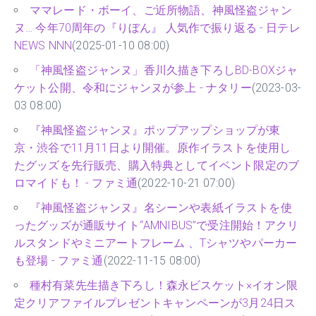
ママレード・ボーイ、ご近所物語、神風怪盗ジャン
ヌ… 今年70周年の『りぼん』 人気作で振り返る - 日テレ
NEWS NNN
(2025-01-10 08:00)
「神風怪盗ジャンヌ」香川久描き下ろしBD-BOXジャ
ケット公開、令和にジャンヌが参上 - ナタリー
(2023-03-
03 08:00)
『神風怪盗ジャンヌ』ポップアップショップが東
京・渋谷で11月11日より開催。原作イラストを使用し
たグッズを先行販売、購入特典としてイベント限定のブ
ロマイドも！ - ファミ通
(2022-10-21 07:00)
『神風怪盗ジャンヌ』名シーンや表紙イラストを使
ったグッズが通販サイト“AMNIBUS”で受注開始！アクリ
ルスタンドやミニアートフレーム 、Tシャツやパーカー
も登場 - ファミ通
(2022-11-15 08:00)
種村有菜先生描き下ろし！森永ビスケット×イオン限
定クリアファイルプレゼントキャンペーンが3月24日ス