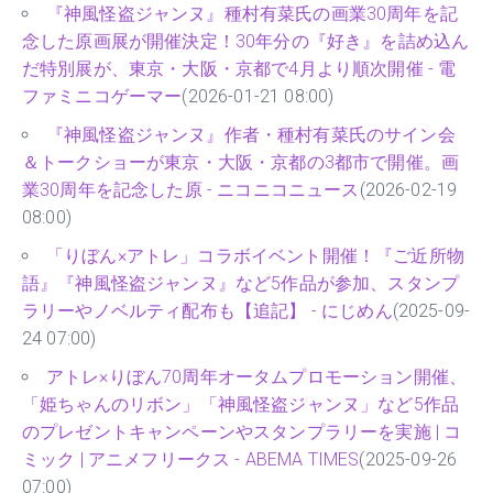
『神風怪盗ジャンヌ』種村有菜氏の画業30周年を記
念した原画展が開催決定！30年分の『好き』を詰め込ん
だ特別展が、東京・大阪・京都で4月より順次開催 - 電
ファミニコゲーマー
(2026-01-21 08:00)
『神風怪盗ジャンヌ』作者・種村有菜氏のサイン会
＆トークショーが東京・大阪・京都の3都市で開催。画
業30周年を記念した原 - ニコニコニュース
(2026-02-19
08:00)
「りぼん×アトレ」コラボイベント開催！『ご近所物
語』『神風怪盗ジャンヌ』など5作品が参加、スタンプ
ラリーやノベルティ配布も【追記】 - にじめん
(2025-09-
24 07:00)
アトレ×りぼん70周年オータムプロモーション開催、
「姫ちゃんのリボン」「神風怪盗ジャンヌ」など5作品
のプレゼントキャンペーンやスタンプラリーを実施 | コ
ミック | アニメフリークス - ABEMA TIMES
(2025-09-26
07:00)