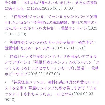
を公開！「5月は私が食べちゃいました」まろんの笑顔
に癒される - にじめん
(2026-06-01 07:00)
『神風怪盗ジャンヌ』ジャンヌ＆シンドバッドが描
かれたanan2471号増刊SEの表紙解禁。創刊70周年のり
ぼんボーイズキャラを大特集！ - 電撃オンライン
(2025-
11-06 08:00)
神風怪盗ジャンヌのガチャガチャ新作・発売予定・
設置場所まとめ - キャラグー
(2025-09-04 03:48)
怪盗ジャンヌや怪盗シンドバッドを可愛いデフォル
メでデザイン！『神風怪盗ジャンヌ』がガシャポン「ぷ
っくりめじるしアクセサリー」シリーズに登場！ - 電撃
ホビーウェブ
(2025-08-15 07:00)
『神風怪盗ジャンヌ』種村有菜が1月の月替わりイラ
ストを公開！ 華麗なジャンヌの姿が美しすぎて「チェ
ックメイトされちゃったぁ」 - にじめん
(2026-02-03
08:00)