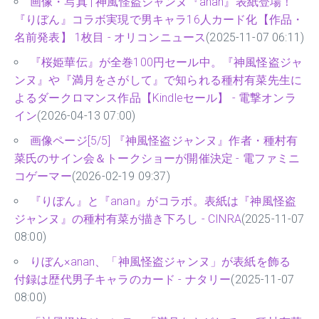
画像・写真 | 神風怪盗ジャンヌ『anan』表紙登場！
『りぼん』コラボ実現で男キャラ16人カード化【作品・
名前発表】 1枚目 - オリコンニュース
(2025-11-07 06:11)
『桜姫華伝』が全巻100円セール中。『神風怪盗ジャ
ンヌ』や『満月をさがして』で知られる種村有菜先生に
よるダークロマンス作品【Kindleセール】 - 電撃オンラ
イン
(2026-04-13 07:00)
画像ページ[5/5] 『神風怪盗ジャンヌ』作者・種村有
菜氏のサイン会＆トークショーが開催決定 - 電ファミニ
コゲーマー
(2026-02-19 09:37)
『りぼん』と『anan』がコラボ。表紙は『神風怪盗
ジャンヌ』の種村有菜が描き下ろし - CINRA
(2025-11-07
08:00)
りぼん×anan、「神風怪盗ジャンヌ」が表紙を飾る
付録は歴代男子キャラのカード - ナタリー
(2025-11-07
08:00)