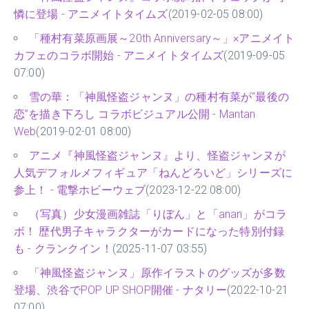
憐に登場 - アニメイトタイムズ
(2019-02-05 08:00)
「種村有菜原画展～20th Anniversary～」×アニメイト
カフェのコラボ開始 - アニメイトタイムズ
(2019-09-05
07:00)
雪の華：「神風怪盗ジャンヌ」の種村有菜が“最後の
恋”を描き下ろし コラボビジュアル公開 - Mantan
Web
(2019-02-01 08:00)
アニメ『神風怪盗ジャンヌ』より、怪盗ジャンヌが
人気デフォルメフィギュア「ねんどろいど」シリーズに
参上！ - 電撃ホビーウェブ
(2023-12-22 08:00)
（写真）少女漫画雑誌「りぼん」と「anan」がコラ
ボ！ 歴代男子キャラクターがカードになった特別付録
も - クランクイン！
(2025-11-07 03:55)
「神風怪盗ジャンヌ」原作イラストのグッズが多数
登場、渋谷でPOP UP SHOP開催 - ナタリー
(2022-10-21
07:00)