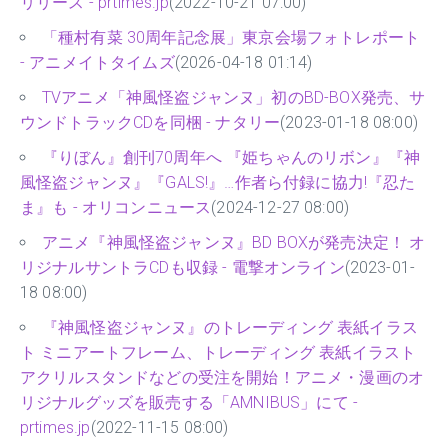
リリース - prtimes.jp
(2022-10-21 07:00)
「種村有菜 30周年記念展」東京会場フォトレポート
- アニメイトタイムズ
(2026-04-18 01:14)
TVアニメ「神風怪盗ジャンヌ」初のBD-BOX発売、サ
ウンドトラックCDを同梱 - ナタリー
(2023-01-18 08:00)
『りぼん』創刊70周年へ 『姫ちゃんのリボン』『神
風怪盗ジャンヌ』『GALS!』…作者ら付録に協力!『忍た
ま』も - オリコンニュース
(2024-12-27 08:00)
アニメ『神風怪盗ジャンヌ』BD BOXが発売決定！ オ
リジナルサントラCDも収録 - 電撃オンライン
(2023-01-
18 08:00)
『神風怪盗ジャンヌ』のトレーディング 表紙イラス
ト ミニアートフレーム、トレーディング 表紙イラスト
アクリルスタンドなどの受注を開始！アニメ・漫画のオ
リジナルグッズを販売する「AMNIBUS」にて -
prtimes.jp
(2022-11-15 08:00)