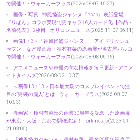
で開催！ - ウォーカープラス
(2026-08-07 16:37)
画像・写真 | 神風怪盗ジャンヌ『anan』表紙登場！
『りぼん』コラボ実現で男キャラ16人カード化【作品・
名前発表】 2枚目 - オリコンニュース
(2025-11-07 06:11)
画像1 / 3＞「神風怪盗ジャンヌ」「アイドリッシュ
セブン」など漫画家・種村有菜の原画展が名古屋パルコ
で開催！ - ウォーカープラス
(2026-08-08 06:16)
アニメニュースや声優の旬な情報を毎日更新 - アニメ
イトタイムズ
(2026-08-02 10:37)
＜画像13 / 13＞日本最大級のコスプレイベントで注
目の“男装の麗人”とは - ウォーカープラス
(2026-08-07
10:03)
漫画家・種村有菜氏の画業30周年を記念した原画展
が東京・大阪・京都で開催決定！ - prtimes.jp
(2026-01-
21 08:00)
『神風怪盗ジャンヌ』種村有菜、画業30周年記念原