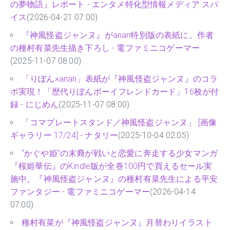
の夢物語』レポート - エンタメ特化型情報メディア スパ
イス
(2026-04-21 07:00)
『神風怪盗ジャンヌ』がanan特別版の表紙に。作者
の種村有菜先生描き下ろし - 電ファミニコゲーマー
(2025-11-07 08:00)
「りぼん×anan」表紙が『神風怪盗ジャンヌ』のコラ
ボ実現！「歴代りぼんボーイフレンドカード」16枚が付
録 - にじめん
(2025-11-07 08:00)
「コマプレートスタンド／神風怪盗ジャンヌ」 [画像
ギャラリー 17/24] - ナタリー
(2025-10-04 02:05)
“かぐや姫”の末裔が戦いと恋愛に奔走する少女マンガ
『桜姫華伝』のKindle版が全巻100円で買えるセール実
施中。『神風怪盗ジャンヌ』の種村有菜先生による平安
ファンタジー - 電ファミニコゲーマー
(2026-04-14
07:00)
種村有菜が『神風怪盗ジャンヌ』月替わりイラスト