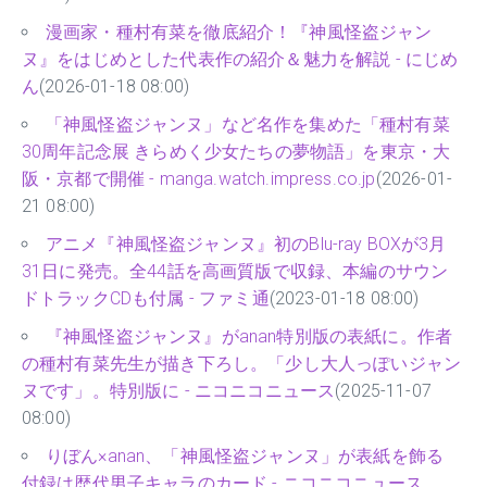
漫画家・種村有菜を徹底紹介！『神風怪盗ジャン
ヌ』をはじめとした代表作の紹介＆魅力を解説 - にじめ
ん
(2026-01-18 08:00)
「神風怪盗ジャンヌ」など名作を集めた「種村有菜
30周年記念展 きらめく少女たちの夢物語」を東京・大
阪・京都で開催 - manga.watch.impress.co.jp
(2026-01-
21 08:00)
アニメ『神風怪盗ジャンヌ』初のBlu-ray BOXが3月
31日に発売。全44話を高画質版で収録、本編のサウン
ドトラックCDも付属 - ファミ通
(2023-01-18 08:00)
『神風怪盗ジャンヌ』がanan特別版の表紙に。作者
の種村有菜先生が描き下ろし。「少し大人っぽいジャン
ヌです」。特別版に - ニコニコニュース
(2025-11-07
08:00)
りぼん×anan、「神風怪盗ジャンヌ」が表紙を飾る
付録は歴代男子キャラのカード - ニコニコニュース