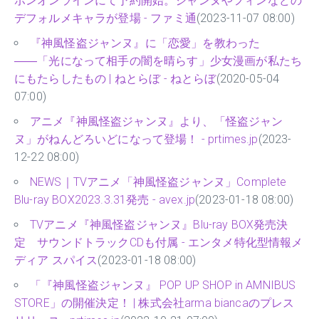
ポンオンラインにて予約開始。ジャンヌやフィンなどの
デフォルメキャラが登場 - ファミ通
(2023-11-07 08:00)
『神風怪盗ジャンヌ』に「恋愛」を教わった
――「光になって相手の闇を晴らす」少女漫画が私たち
にもたらしたもの | ねとらぼ - ねとらぼ
(2020-05-04
07:00)
アニメ『神風怪盗ジャンヌ』より、「怪盗ジャン
ヌ」がねんどろいどになって登場！ - prtimes.jp
(2023-
12-22 08:00)
NEWS｜TVアニメ「神風怪盗ジャンヌ」Complete
Blu-ray BOX2023.3.31発売 - avex.jp
(2023-01-18 08:00)
TVアニメ『神風怪盗ジャンヌ』Blu-ray BOX発売決
定 サウンドトラックCDも付属 - エンタメ特化型情報メ
ディア スパイス
(2023-01-18 08:00)
「『神風怪盗ジャンヌ』 POP UP SHOP in AMNIBUS
STORE」の開催決定！ | 株式会社arma biancaのプレス