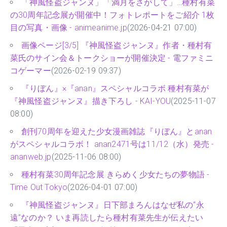
「神風怪盗ジャンヌ」「満月をさがして」…種村有菜
の30周年記念展が開催中！フォトレポートをご紹介 1枚
目の写真・画像 - animeanime.jp
(2026-04-21 07:00)
画像ページ[3/5] 『神風怪盗ジャンヌ』作者・種村有
菜氏のサイン会＆トークショーが開催決定 - 電ファミニ
コゲーマー
(2026-02-19 09:37)
『りぼん』×『anan』スペシャルコラボ 種村有菜が
『神風怪盗ジャンヌ』描き下ろし - KAI-YOU
(2025-11-07
08:00)
創刊70周年を迎えた少女漫画雑誌『りぼん』とanan
がスペシャルコラボ！ anan2471号は11/12（水）発売 -
ananweb.jp
(2025-11-06 08:00)
種村有菜30周年記念展 きらめく少女たちの夢物語 -
Time Out Tokyo
(2026-04-01 07:00)
『神風怪盗ジャンヌ』日下部まろんはなぜ私の“永
遠”なのか？ いま再読したら種村有菜先生が伝えたい