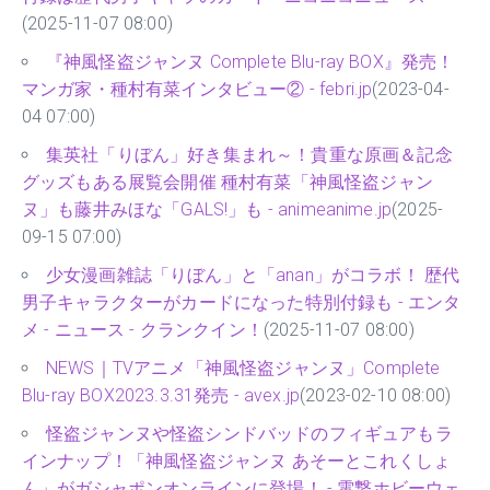
(2025-11-07 08:00)
『神風怪盗ジャンヌ Complete Blu-ray BOX』発売！
マンガ家・種村有菜インタビュー② - febri.jp
(2023-04-
04 07:00)
集英社「りぼん」好き集まれ～！貴重な原画＆記念
グッズもある展覧会開催 種村有菜「神風怪盗ジャン
ヌ」も藤井みほな「GALS!」も - animeanime.jp
(2025-
09-15 07:00)
少女漫画雑誌「りぼん」と「anan」がコラボ！ 歴代
男子キャラクターがカードになった特別付録も - エンタ
メ - ニュース - クランクイン！
(2025-11-07 08:00)
NEWS｜TVアニメ「神風怪盗ジャンヌ」Complete
Blu-ray BOX2023.3.31発売 - avex.jp
(2023-02-10 08:00)
怪盗ジャンヌや怪盗シンドバッドのフィギュアもラ
インナップ！「神風怪盗ジャンヌ あそーとこれくしょ
ん」がガシャポンオンラインに登場！ - 電撃ホビーウェ