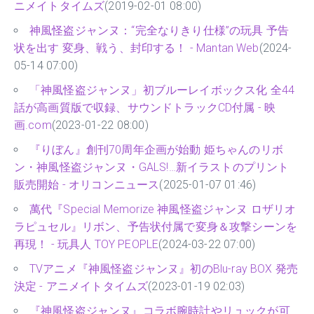
ニメイトタイムズ
(2019-02-01 08:00)
神風怪盗ジャンヌ：“完全なりきり仕様”の玩具 予告
状を出す 変身、戦う、封印する！ - Mantan Web
(2024-
05-14 07:00)
「神風怪盗ジャンヌ」初ブルーレイボックス化 全44
話が高画質版で収録、サウンドトラックCD付属 - 映
画.com
(2023-01-22 08:00)
『りぼん』創刊70周年企画が始動 姫ちゃんのリボ
ン・神風怪盗ジャンヌ・GALS!…新イラストのプリント
販売開始 - オリコンニュース
(2025-01-07 01:46)
萬代『Special Memorize 神風怪盗ジャンヌ ロザリオ
ラピュセル』リボン、予告状付属で変身＆攻撃シーンを
再現！ - 玩具人 TOY PEOPLE
(2024-03-22 07:00)
TVアニメ『神風怪盗ジャンヌ』初のBlu-ray BOX 発売
決定 - アニメイトタイムズ
(2023-01-19 02:03)
『神風怪盗ジャンヌ』コラボ腕時計やリュックが可