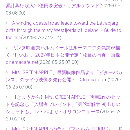
累計興行収入20億円を突破 - リアルサウンド
(2026-01-
08 08:00)
A winding coastal road leads toward the Látrabjarg
cliffs through the misty Westfjords of Iceland. - Guide to
Iceland
(2026-07-27 22:14)
カンヌ映画祭パルムドールはルーマニアの気鋭が描
く『Fjord』、2027年日本公開予定 1枚目の写真・画像 -
cinemacafe.net
(2026-05-25 07:00)
Mrs. GREEN APPLE、最新映像作品より「ビターバカ
ンス」のライヴ映像を先行公開 - CDJournal.com
(2026-
06-25 07:00)
【きょうから】Mrs. GREEN APPLE、映画2作のヒッ
トを記念し「入場者プレゼント」“第2弾”解禁 初出しの
ショットも、12・20より - オリコンニュース
(2025-12-
20 02:10)
Mrs. GREEN APPLEのライブフィルム『FJORD』、ド