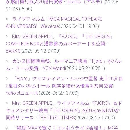
が累計興行収入20億円突破 - anemo（アネモ）
(2026-
01-08 08:00)
ライブフィルム『MGA MAGICAL 10 YEARS
ANNIVERSARY - Weverse
(2026-04-01 19:04)
Mrs. GREEN APPLE、『FJORD』『THE ORIGIN』
COMPLETE BOXと通常盤のカバーアートを公開 -
BARKS
(2026-06-12 07:00)
カンヌ国際映画祭、ルーマニア映画「Fjord」がパル
ム・ドール受賞 - VOV World
(2026-05-24 05:51)
「Fjord」クリスティアン・ムンジウ監督 史上10人目
2度目のパルムドール 岡本多緒が女優賞を共同受賞 -
Yahoo!ニュース
(2026-05-27 07:00)
Mrs. GREEN APPLE、ライブフィルム『FJORD』＆ド
キュメンタリー映画『THE ORIGIN』のBlu-ray＆DVDが
同時リリース - THE FIRST TIMES
(2026-03-27 07:00)
「絶対IMAXで観て！コレもうライブ会場！」MGA