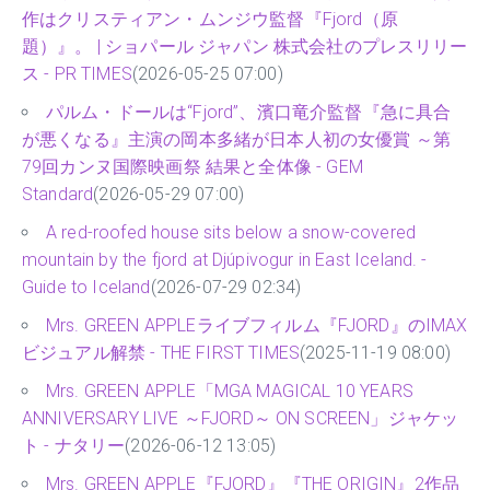
作はクリスティアン・ムンジウ監督『Fjord（原
題）』。 | ショパール ジャパン 株式会社のプレスリリー
ス - PR TIMES
(2026-05-25 07:00)
パルム・ドールは“Fjord”、濱口竜介監督『急に具合
が悪くなる』主演の岡本多緒が日本人初の女優賞 ～第
79回カンヌ国際映画祭 結果と全体像 - GEM
Standard
(2026-05-29 07:00)
A red-roofed house sits below a snow-covered
mountain by the fjord at Djúpivogur in East Iceland. -
Guide to Iceland
(2026-07-29 02:34)
Mrs. GREEN APPLEライブフィルム『FJORD』のIMAX
ビジュアル解禁 - THE FIRST TIMES
(2025-11-19 08:00)
Mrs. GREEN APPLE「MGA MAGICAL 10 YEARS
ANNIVERSARY LIVE ～FJORD～ ON SCREEN」ジャケッ
ト - ナタリー
(2026-06-12 13:05)
Mrs. GREEN APPLE『FJORD』『THE ORIGIN』2作品