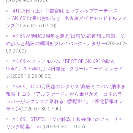
(2026-08-03 20:26)
4月25日（土）宇都宮戦 ヒップホップアーティス
ト”AK-69"出演のお知らせ - 名古屋ダイヤモンドドルフィ
ンズ
(2026-04-16 07:00)
AK-69が活動30周年を迎え“出禁”の武道館に帰還、そ
の歩みと熱狂の瞬間をプレイバック - ナタリー
(2026-07-
03 07:00)
AK-69 ベストアルバム『BEST OF AK-69 "Yellow
Gold"』2026年1月14日発売 - タワーレコード オンライ
ン
(2025-12-26 08:00)
AK-69、1500万円超のレクサス“高級ミニバン”納車を
報告 トヨタ『アルファード』から乗りかえ「日本のラ
ッパーがレクサスに乗れる…感慨深い」 - 河北新報オン
ライン
(2026-07-30 07:00)
AK-69、STUTS、KMが解説！名曲揃いのフィーチャ
リング特集 - TVer
(2026-06-01 10:06)