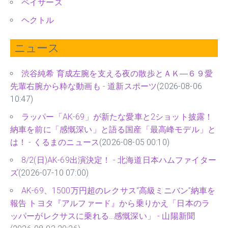
ペイサーズ
ヘクトル
ニュース
渋谷純希 育成左腕を支える夜の散歩とＡＫ―６９愛
先輩右腕から粋な動画も - 道新スポーツ
(2026-08-06
10:47)
ラッパー「AK-69」が新たな愛車と2ショット披露！
納車を前に「感慨深い」と語る国産「最高峰モデル」と
は！ - くるまのニュース
(2026-08-05 00:10)
8/2(日)AK-69出演決定！ - 北海道日本ハムファイター
ズ
(2026-07-10 07:00)
AK-69、1500万円超のレクサス“高級ミニバン”納車を
報告 トヨタ『アルファード』から乗りかえ「日本のラ
ッパーがレクサスに乗れる…感慨深い」 - 山陽新聞