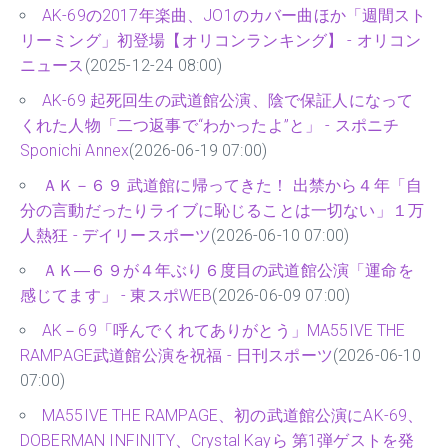
AK-69の2017年楽曲、JO1のカバー曲ほか「週間スト
リーミング」初登場【オリコンランキング】 - オリコン
ニュース
(2025-12-24 08:00)
AK-69 起死回生の武道館公演、陰で保証人になって
くれた人物「二つ返事で“わかったよ”と」 - スポニチ
Sponichi Annex
(2026-06-19 07:00)
ＡＫ－６９ 武道館に帰ってきた！ 出禁から４年「自
分の言動だったりライブに恥じることは一切ない」１万
人熱狂 - デイリースポーツ
(2026-06-10 07:00)
ＡＫ―６９が４年ぶり６度目の武道館公演「運命を
感じてます」 - 東スポWEB
(2026-06-09 07:00)
AK－69「呼んでくれてありがとう」MA55IVE THE
RAMPAGE武道館公演を祝福 - 日刊スポーツ
(2026-06-10
07:00)
MA55IVE THE RAMPAGE、初の武道館公演にAK-69、
DOBERMAN INFINITY、Crystal Kayら 第1弾ゲストを発