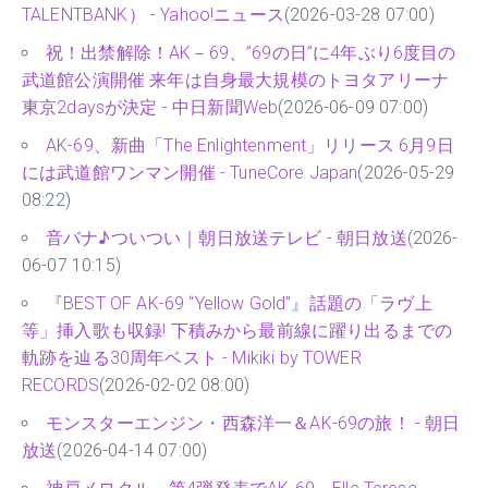
TALENTBANK） - Yahoo!ニュース
(2026-03-28 07:00)
祝！出禁解除！AK－69、”69の日”に4年ぶり6度目の
武道館公演開催 来年は自身最大規模のトヨタアリーナ
東京2daysが決定 - 中日新聞Web
(2026-06-09 07:00)
AK-69、新曲「The Enlightenment」リリース 6月9日
には武道館ワンマン開催 - TuneCore Japan
(2026-05-29
08:22)
音バナ♪ついつい｜朝日放送テレビ - 朝日放送
(2026-
06-07 10:15)
『BEST OF AK-69 “Yellow Gold”』話題の「ラヴ上
等」挿入歌も収録! 下積みから最前線に躍り出るまでの
軌跡を辿る30周年ベスト - Mikiki by TOWER
RECORDS
(2026-02-02 08:00)
モンスターエンジン・西森洋一＆AK-69の旅！ - 朝日
放送
(2026-04-14 07:00)