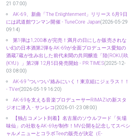
21 07:00)
AK-69、新曲「The Enlightenment」リリース 6月9日
には武道館ワンマン開催 - TuneCore Japan
(2026-05-29
09:14)
第1弾は1,200本が完売！満月の日にしか販売されな
い幻の日本酒第2弾をAK-69が全面プロデュース愛知の
酒蔵7蔵が生み出した前代未聞の共同醸造「陸(ROKU)玖
(KYU）」第2弾 12月5日発売開始 - PR TIMES
(2025-12-
03 08:00)
AK-69 “ついつい”絡みにいく！東京組にジェラス！！
- TVer
(2026-05-19 16:20)
AK-69を支える音楽プロデューサーRIMAZIの新スタ
ジオに潜入 - サンレコ
(2026-01-23 08:00)
【独占コメント到着】名古屋のソウルフード「矢場
味仙」の社歌をAK-69が制作！MV公開を記念してスペシ
ャルメニューとコラボTeeの販売が決定（E-