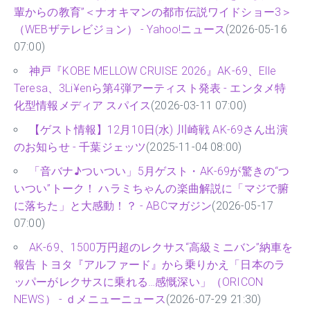
輩からの教育”＜ナオキマンの都市伝説ワイドショー3＞
（WEBザテレビジョン） - Yahoo!ニュース
(2026-05-16
07:00)
神戸『KOBE MELLOW CRUISE 2026』AK-69、Elle
Teresa、3Li¥enら第4弾アーティスト発表 - エンタメ特
化型情報メディア スパイス
(2026-03-11 07:00)
【ゲスト情報】12月10日(水) 川崎戦 AK-69さん出演
のお知らせ - 千葉ジェッツ
(2025-11-04 08:00)
「音バナ♪ついつい」5月ゲスト・AK-69が驚きの“つ
いつい”トーク！ ハラミちゃんの楽曲解説に「マジで腑
に落ちた」と大感動！？ - ABCマガジン
(2026-05-17
07:00)
AK-69、1500万円超のレクサス“高級ミニバン”納車を
報告 トヨタ『アルファード』から乗りかえ「日本のラ
ッパーがレクサスに乗れる…感慨深い」（ORICON
NEWS） - ｄメニューニュース
(2026-07-29 21:30)