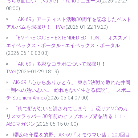
っちゃ面白い”（Kstyle） - Yahoo!ニュース
(2026-02-27
08:00)
「AK-69」アーティスト活動30周年を記念したベスト
アルバムを深掘り！ - TVer
(2026-01-22 19:20)
「EMPIRE CODE – EXTENDED EDITION」 | オススメ |
エイベックス・ポータル - エイベックス・ポータル
(2026-06-10 03:03)
「AK-69」多彩なコラボについて深掘り！ -
TVer
(2026-01-29 18:19)
AK-69「心からありがとう」 東京D決戦で敗れた井岡
一翔への熱い思い…「紛れもない“生きる伝説”」 - スポニ
チ Sponichi Annex
(2026-05-04 07:00)
「街で顔がないと潰されてしまう…」恋リアMCのカ
リスマラッパー 30年前のヒップホップ界を語る！！ -
ABCマガジン
(2026-05-15 07:00)
櫻坂46守屋＆的野、AK-69「オモウマい店」200回目