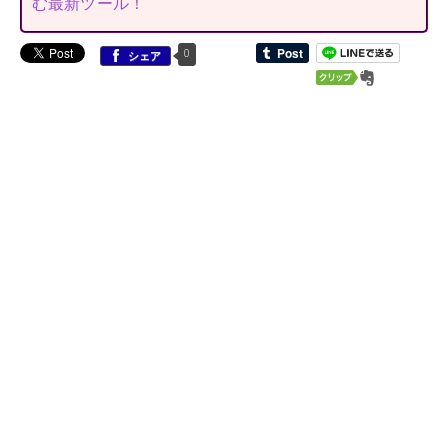
む最新ツール！
0
シェア