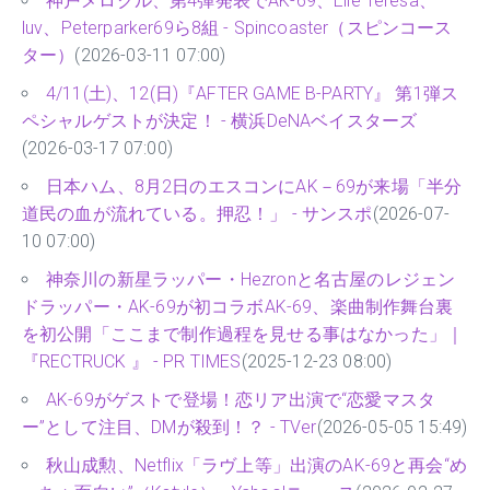
神戸メロクル、第4弾発表でAK-69、Elle Teresa、
luv、Peterparker69ら8組 - Spincoaster（スピンコース
ター）
(2026-03-11 07:00)
4/11(土)、12(日)『AFTER GAME B-PARTY』 第1弾ス
ペシャルゲストが決定！ - 横浜DeNAベイスターズ
(2026-03-17 07:00)
日本ハム、8月2日のエスコンにAK－69が来場「半分
道民の血が流れている。押忍！」 - サンスポ
(2026-07-
10 07:00)
神奈川の新星ラッパー・Hezronと名古屋のレジェン
ドラッパー・AK-69が初コラボAK-69、楽曲制作舞台裏
を初公開「ここまで制作過程を見せる事はなかった」｜
『RECTRUCK 』 - PR TIMES
(2025-12-23 08:00)
AK-69がゲストで登場！恋リア出演で“恋愛マスタ
ー”として注目、DMが殺到！？ - TVer
(2026-05-05 15:49)
秋山成勲、Netflix「ラヴ上等」出演のAK-69と再会“め