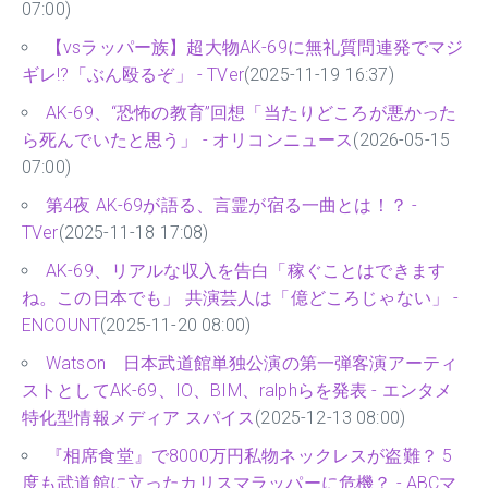
07:00)
【vsラッパー族】超大物AK-69に無礼質問連発でマジ
ギレ!?「ぶん殴るぞ」 - TVer
(2025-11-19 16:37)
AK-69、“恐怖の教育”回想「当たりどころが悪かった
ら死んでいたと思う」 - オリコンニュース
(2026-05-15
07:00)
第4夜 AK-69が語る、言霊が宿る一曲とは！？ -
TVer
(2025-11-18 17:08)
AK-69、リアルな収入を告白「稼ぐことはできます
ね。この日本でも」 共演芸人は「億どころじゃない」 -
ENCOUNT
(2025-11-20 08:00)
Watson 日本武道館単独公演の第一弾客演アーティ
ストとしてAK-69、IO、BIM、ralphらを発表 - エンタメ
特化型情報メディア スパイス
(2025-12-13 08:00)
『相席食堂』で8000万円私物ネックレスが盗難？ 5
度も武道館に立ったカリスマラッパーに危機？ - ABCマ