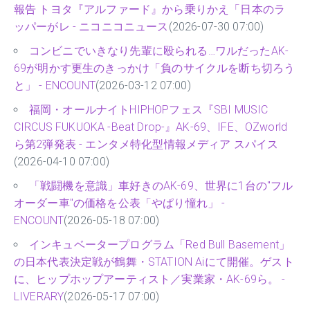
報告 トヨタ『アルファード』から乗りかえ「日本のラ
ッパーがレ - ニコニコニュース
(2026-07-30 07:00)
コンビニでいきなり先輩に殴られる…ワルだったAK-
69が明かす更生のきっかけ「負のサイクルを断ち切ろう
と」 - ENCOUNT
(2026-03-12 07:00)
福岡・オールナイトHIPHOPフェス『SBI MUSIC
CIRCUS FUKUOKA -Beat Drop-』AK-69、IFE、OZworld
ら第2弾発表 - エンタメ特化型情報メディア スパイス
(2026-04-10 07:00)
「戦闘機を意識」車好きのAK-69、世界に1台の"フル
オーダー車"の価格を公表「やぱり憧れ」 -
ENCOUNT
(2026-05-18 07:00)
インキュベータープログラム「Red Bull Basement」
の日本代表決定戦が鶴舞・STATION Aiにて開催。ゲスト
に、ヒップホップアーティスト／実業家・AK-69ら。 -
LIVERARY
(2026-05-17 07:00)