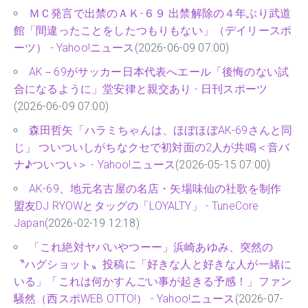
ＭＣ発言で出禁のＡＫ-６９ 出禁解除の４年ぶり武道
館「間違ったことをしたつもりもない」（デイリースポ
ーツ） - Yahoo!ニュース
(2026-06-09 07:00)
AK－69がサッカー日本代表へエール「後悔のない試
合になるように」堂安律と親交あり - 日刊スポーツ
(2026-06-09 07:00)
森田哲矢「ハラミちゃんは、ほぼほぼAK-69さんと同
じ」 ついついしがちなクセで初対面の2人が共鳴＜音バ
ナ♪ついつい＞ - Yahoo!ニュース
(2026-05-15 07:00)
AK-69、地元名古屋の名店・矢場味仙の社歌を制作
盟友DJ RYOWとタッグの「LOYALTY」 - TuneCore
Japan
(2026-02-19 12:18)
「これ絶対ヤバいやつーー」浜崎あゆみ、突然の
〝ハグショット〟投稿に「好きな人と好きな人が一緒に
いる」「これは何かすんごい事が起きる予感！」ファン
騒然（西スポWEB OTTO!） - Yahoo!ニュース
(2026-07-