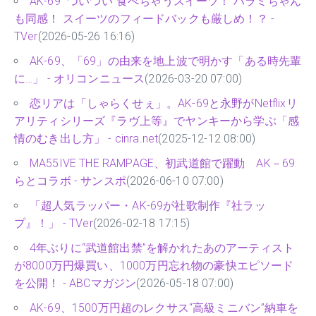
AK-69 “ついつい”食べちゃうスイーツ！ ハラミちゃん
も同感！ スイーツのフィードバックも厳しめ！？ -
TVer
(2026-05-26 16:16)
AK-69、「69」の由来を地上波で明かす「ある時先輩
に…」 - オリコンニュース
(2026-03-20 07:00)
恋リアは「しゃらくせぇ」。AK-69と永野がNetflixリ
アリティシリーズ『ラヴ上等』でヤンキーから学ぶ「感
情のむき出し方」 - cinra.net
(2025-12-12 08:00)
MA55IVE THE RAMPAGE、初武道館で躍動 AK－69
らとコラボ - サンスポ
(2026-06-10 07:00)
「超人気ラッパー・AK-69が社歌制作『社ラッ
プ』！」 - TVer
(2026-02-18 17:15)
4年ぶりに“武道館出禁”を解かれたあのアーティスト
が8000万円爆買い、1000万円忘れ物の豪快エピソード
を公開！ - ABCマガジン
(2026-05-18 07:00)
AK-69、1500万円超のレクサス“高級ミニバン”納車を