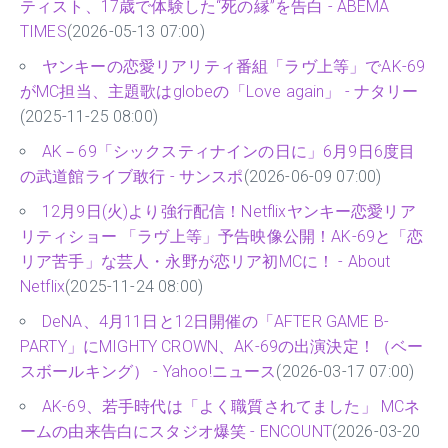
ティスト、17歳で体験した“死の縁”を告白 - ABEMA
TIMES
(2026-05-13 07:00)
ヤンキーの恋愛リアリティ番組「ラヴ上等」でAK-69
がMC担当、主題歌はglobeの「Love again」 - ナタリー
(2025-11-25 08:00)
AK－69「シックスティナインの日に」6月9日6度目
の武道館ライブ敢行 - サンスポ
(2026-06-09 07:00)
12月9日(火)より強行配信！Netflixヤンキー恋愛リア
リティショー 「ラヴ上等」予告映像公開！AK-69と「恋
リア苦手」な芸人・永野が恋リア初MCに！ - About
Netflix
(2025-11-24 08:00)
DeNA、4月11日と12日開催の「AFTER GAME B-
PARTY」にMIGHTY CROWN、AK-69の出演決定！（ベー
スボールキング） - Yahoo!ニュース
(2026-03-17 07:00)
AK-69、若手時代は「よく職質されてました」 MCネ
ームの由来告白にスタジオ爆笑 - ENCOUNT
(2026-03-20