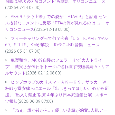
前回はAK-69の“名コメント”も話題 - オリコンニュース
(2026-07-14 07:00)
AK-69『ラヴ上等』での姿が「PTA-69」と話題 セン
ス抜群なコメントに反応「PTAの俺が見れるのは…」 - オ
リコンニュース
(2025-12-18 08:00)
フィーチャリングって何？今夜「EIGHT-JAM」でAK-
69、STUTS、KMが解説 - JOYSOUND 音楽ニュース
(2026-05-31 07:00)
亀梨和也、AK-69自慢のフェラーリで“大人ドライ
ブ” 誠実さが伝わるトークに惚れ直す視聴者続々 - リア
ルサウンド
(2026-02-12 08:00)
ヒップホップのカリスマ・ＡＫ―６９、サッカーＷ
杯戦う堂安律らにエール「出しきってほしい。心から応
援」 “出入り禁止”以来４年ぶり日本武道館公演 - スポー
ツ報知
(2026-06-09 07:00)
「ねぇ、誰か後から…」優しい先輩が豹変…人気アー