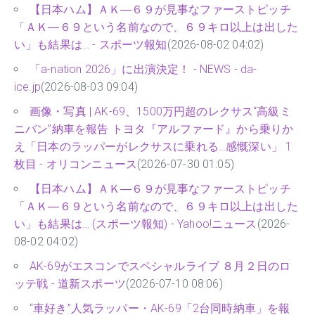
【日本ハム】ＡＫ―６９が見事なファーストピッチ
「ＡＫ―６９という名前なので、６９キロ以上は出した
い」も結果は… - スポーツ報知
(2026-08-02 04:02)
「a-nation 2026」に出演決定！ - NEWS - da-
ice.jp
(2026-08-03 09:04)
画像・写真 | AK-69、1500万円超のレクサス“高級ミ
ニバン”納車を報告 トヨタ『アルファード』から乗りか
え「日本のラッパーがレクサスに乗れる…感慨深い」 1
枚目 - オリコンニュース
(2026-07-30 01:05)
【日本ハム】ＡＫ―６９が見事なファーストピッチ
「ＡＫ―６９という名前なので、６９キロ以上は出した
い」も結果は… (スポーツ報知) - Yahoo!ニュース
(2026-
08-02 04:02)
AK-69がエスコンでスペシャルライブ ８月２日のロ
ッテ戦 - 道新スポーツ
(2026-07-10 08:06)
“車好き”人気ラッパー・AK-69「2台同時納車」を報