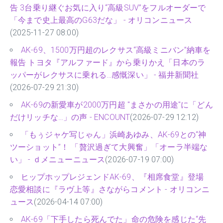
告 3台乗り継ぐお気に入り“高級SUV”をフルオーダーで
「今まで史上最高のG63だな」 - オリコンニュース
(2025-11-27 08:00)
AK-69、1500万円超のレクサス“高級ミニバン”納車を
報告 トヨタ『アルファード』から乗りかえ「日本のラ
ッパーがレクサスに乗れる…感慨深い」 - 福井新聞社
(2026-07-29 21:30)
AK-69の新愛車が2000万円超 "まさかの用途"に「どん
だけリッチな…」の声 - ENCOUNT
(2026-07-29 12:12)
「もぅジャケ写じゃん」浜崎あゆみ、AK-69との“神
ツーショット”！ 「贅沢過ぎて大興奮」「オーラ半端な
い」 - ｄメニューニュース
(2026-07-19 07:00)
ヒップホップレジェンドAK-69、『相席食堂』登場
恋愛相談に『ラヴ上等』さながらコメント - オリコンニ
ュース
(2026-04-14 07:00)
AK-69「下手したら死んでた」命の危険を感じた“先