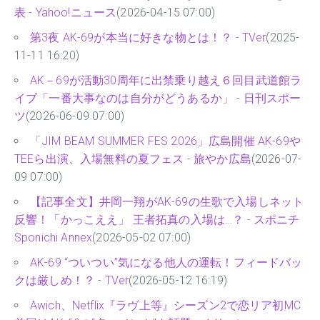
表 - Yahoo!ニュース
(2026-04-15 07:00)
第3夜 AK-69が本当に好きな物とは！？ - TVer
(2025-
11-11 16:20)
AK－69が活動30周年に出禁乗り越え６回目武道館ラ
イブ「一番大事なのは自分がどうあるか」 - 日刊スポー
ツ
(2026-06-09 07:00)
「JIM BEAM SUMMER FES 2026」広島開催 AK-69や
TEEら出演、入場無料の夏フェス - 旅やか広島
(2026-07-
09 07:00)
【記事全文】井岡一翔がAK-69の生歌で入場しネット
反響！「かっこええ」 王者拓真の入場は…？ - スポニチ
Sponichi Annex
(2026-05-02 07:00)
AK-69 “ついつい”気になる他人の運転！フィードバッ
クは厳しめ！？ - TVer
(2026-05-12 16:19)
Awich、Netflix『ラヴ上等』シーズン2で恋リア初MC