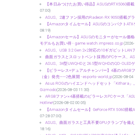
【本日みつけたお買い得品】ASUSのRTX5060搭載
07:00)
ASUS、2連ファン採用のRadeon RX 9050搭載グラフ
【Amazonタイムセール】ASUSのコンパクトATXケ
08:19)
【Amazonセール】ASUSのモニターがセール価格に。2
モデルもお買い得 - game.watch.impress.co.jp
(2026-
ASUS、USB 3.2 Gen 2×2対応の10ギガビットL
曲面ガラスとスロットベント採用のPCケース、ASUS「
ASUS、34型UWQHDと26.5型WQHDのQD-O
【ピラーレス+デュアルチャンバー】4基のARGBファン
（金）発売——2色展開 - esports-world.jp
(2026-08-04 
Asus ROGのハイエンドヘッドセット「Kitha
Gizmodo
(2026-08-03 11:30)
ARGBファン×4基搭載のピラーレスPCケース「ASUS 
Hotline!
(2026-08-02 00:05)
【Amazonタイムセール】GeForce RTX 5060
07-28 07:00)
ASUS、曲面ガラスと工具不要GPUクランプを備えたミドルタ
18:16)