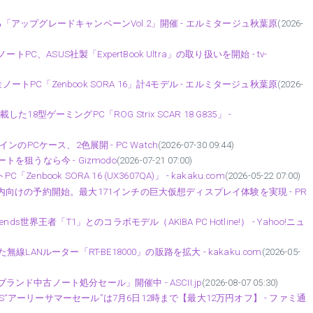
える「アップグレードキャンペーンVol.2」開催 - エルミタージュ秋葉原
(2026-
、ASUS社製「ExpertBook Ultra」の取り扱いを開始 - tv-
軽量ノートPC「Zenbook SORA 16」計4モデル - エルミタージュ秋葉原
(2026-
80を搭載した18型ゲーミングPC「ROG Strix SCAR 18 G835」 -
PCケース、2色展開 - PC Watch
(2026-07-30 09:44)
トを狙うなら今 - Gizmodo
(2026-07-21 07:00)
book SORA 16 (UX3607QA)」 - kakaku.com
(2026-05-22 07:00)
本国内向けの予約開始。最大171インチの巨大仮想ディスプレイ体験を実現 - PR
of Legends世界王者「T1」とのコラボモデル（AKIBA PC Hotline!） - Yahoo!ニュ
無線LANルーター「RT-BE18000」の販路を拡大 - kakaku.com
(2026-05-
ランド中古ノート処分セール」開催中 - ASCII.jp
(2026-08-07 05:30)
S“アーリーサマーセール”は7月6日12時まで【最大12万円オフ】 - ファミ通