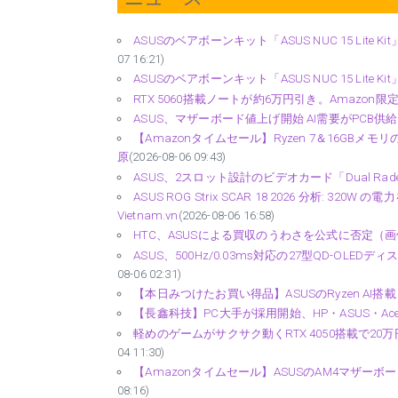
ASUSのベアボーンキット「ASUS NUC 15 Lite Kit」
07 16:21)
ASUSのベアボーンキット「ASUS NUC 15 Lite Kit」
RTX 5060搭載ノートが約6万円引き。Amazon限定ASUS 
ASUS、マザーボード値上げ開始 AI需要がPCB供給を逼迫 -
【Amazonタイムセール】Ryzen 7＆16GBメモリの
原
(2026-08-06 09:43)
ASUS、2スロット設計のビデオカード「Dual Radeon RX 9
ASUS ROG Strix SCAR 18 2026 分析: 32
Vietnam.vn
(2026-08-06 16:58)
HTC、ASUSによる買収のうわさを公式に否定（画像）（
ASUS、500Hz/0.03ms対応の27型QD-OLEDディ
08-06 02:31)
【本日みつけたお買い得品】ASUSのRyzen AI搭載ノー
【長鑫科技】PC大手が採用開始、HP・ASUS・Acerが中国
軽めのゲームがサクサク動くRTX 4050搭載で20万円
04 11:30)
【Amazonタイムセール】ASUSのAM4マザーボード「
08:16)