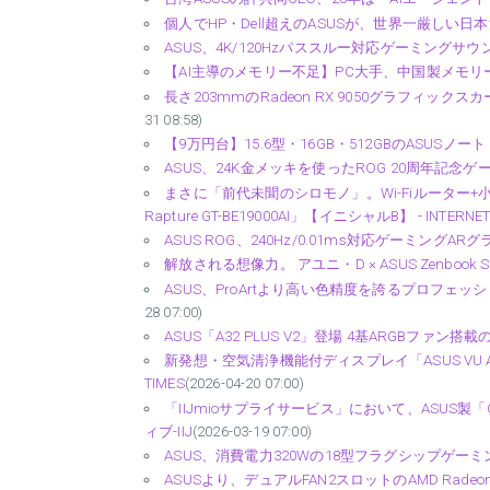
個人でHP・Dell超えのASUSが、世界一厳しい日本法
ASUS、4K/120Hzパススルー対応ゲーミングサウンド
【AI主導のメモリー不足】PC大手、中国製メモリーチップの
長さ203mmのRadeon RX 9050グラフィックスカ
31 08:58)
【9万円台】15.6型・16GB・512GBのASUSノート「
ASUS、24K金メッキを使ったROG 20周年記念ゲーミ
まさに「前代未聞のシロモノ」。Wi-Fiルーター+小型
Rapture GT-BE19000AI」【イニシャルB】 - INTERNET
ASUS ROG、240Hz/0.01ms対応ゲーミングAR
解放される想像力。 アユニ・D × ASUS Zenbook SO
ASUS、ProArtより高い色精度を誇るプロフェッシ
28 07:00)
ASUS「A32 PLUS V2」登場 4基ARGBファン搭載の
新発想・空気清浄機能付ディスプレイ「ASUS VU A
TIMES
(2026-04-20 07:00)
「IIJmioサプライサービス」において、ASUS製「Chr
ィブ-IIJ
(2026-03-19 07:00)
ASUS、消費電力320Wの18型フラグシップゲーミングノート
ASUSより、デュアルFAN2スロットのAMD Radeon 