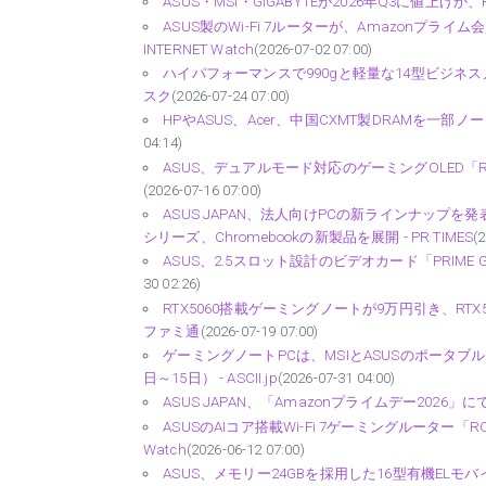
ASUS・MSI・GIGABYTEが2026年Q3に値上げか、
ASUS製のWi-Fi 7ルーターが、Amazonプライム会
INTERNET Watch
(2026-07-02 07:00)
ハイパフォーマンスで990gと軽量な14型ビジネスノート
スク
(2026-07-24 07:00)
HPやASUS、Acer、中国CXMT製DRAMを一部ノートP
04:14)
ASUS、デュアルモード対応のゲーミングOLED「ROG 
(2026-07-16 07:00)
ASUS JAPAN、法人向けPCの新ラインナップを発表 プレ
シリーズ、Chromebookの新製品を展開 - PR TIMES
(
ASUS、2.5スロット設計のビデオカード「PRIME GeForce R
30 02:26)
RTX5060搭載ゲーミングノートが9万円引き、RTX
ファミ通
(2026-07-19 07:00)
ゲーミングノートPCは、MSIとASUSのポータブ
日～15日） - ASCII.jp
(2026-07-31 04:00)
ASUS JAPAN、「Amazonプライムデー2026」にてセ
ASUSのAIコア搭載Wi-Fi 7ゲーミングルーター「ROG Ra
Watch
(2026-06-12 07:00)
ASUS、メモリー24GBを採用した16型有機ELモバイルノートP