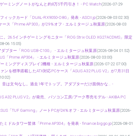
ゲーミングノートがなんと約8万5千円引き！ - PC Watch
(2026-07-29
ィックカード「DUAL-RX9050-O8G」発表 - ASCII.jp
(2026-08-03 02:30)
ース「Prime AP303」が29％オフ - エルミタージュ秋葉原
(2026-08-03
6.5インチゲーミングモニター「ROG Strix OLED XG27ACDMS」限定
08-06 15:05)
ANアダプター「ROG USB-C10G」 - エルミタージュ秋葉原
(2026-08-04 01:52)
Prime AP304」 - エルミタージュ秋葉原
(2026-08-03 03:00)
LEDゲーミングディスプレイ2機種 - エルミタージュ秋葉原
(2026-07-22 07:00)
を標準搭載したATX対応PCケース「ASUS A32 PLUS V2」が7月31日
10:02)
ra」。音は文句なし。過去1年でトップ。アダプターだけ面倒かな… -
A32 PLUS V2」が発売、パソコン工房/アーク専売モデル - AKIBA PC
搭載ASUS「TUF Gaming」ノートPCが24％オフ - エルミタージュ秋葉原
(2026-
ワー筐体「Prime AP304」を発表 - finance.biggo.jp
(2026-08-01