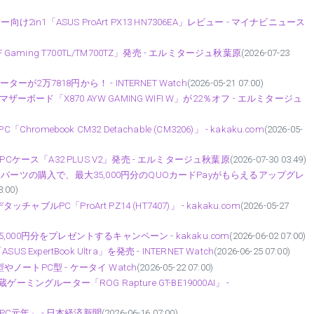
ー向け2in1「ASUS ProArt PX13 HN7306EA」レビュー - マイナビニュース
aming T700TL/TM700TZ」発売 - エルミタージュ秋葉原
(2026-07-23
が2万7818円から！ - INTERNET Watch
(2026-05-21 07:00)
ーボード「X870 AYW GAMING WIFI W」が22％オフ - エルミタージュ
ebook CM32 Detachable (CM3206)」 - kakaku.com
(2026-05-
ケース「A32 PLUS V2」発売 - エルミタージュ秋葉原
(2026-07-30 03:49)
パーツの購入で、最大35,000円分のQUOカードPayがもらえるアップグレ
3:00)
ッチャブルPC「ProArt PZ14 (HT7407)」 - kakaku.com
(2026-05-27
,000円分をプレゼントするキャンペーン - kakaku.com
(2026-06-02 07:00)
ertBook Ultra」を発売 - INTERNET Watch
(2026-06-25 07:00)
やノートPC型 - ケータイ Watch
(2026-05-22 07:00)
ゲーミングルーター「ROG Rapture GT-BE19000AI」 -
PC元年」 - 日本経済新聞
(2026-06-16 07:00)