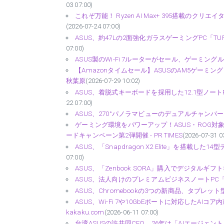
03 07:00)
これぞ万能！ Ryzen AI Max+ 395搭載のクリエイタ
(2026-07-24 07:00)
ASUS、約47Lの2面強化ガラスゲーミングPC「TUF G
07:00)
ASUS製のWi-Fi 7ルーターがセール、ゲーミングルーター
【Amazonタイムセール】ASUSのAM5ゲーミングマザ
秋葉原
(2026-07-29 10:02)
ASUS、着脱式キーボードを採用した12.1型ノートPC「Chrom
22 07:00)
ASUS、270°パノラマビューのデュアルチャンバーPC
ゲーミング環境をパワーアップ！ASUS・ROG対象
ードキャンペーン第2弾開催 - PR TIMES
(2026-07-31 0
ASUS、「Snapdragon X2 Elite」を搭載した14型デタ
07:00)
ASUS、「Zenbook SORA」購入でデジタルギフト5
ASUS、法人向けのプレミアムビジネスノートPC「ASUS Exp
ASUS、Chromebookの3つの新商品、タブレット型
ASUS、Wi-Fi 7や10GbEポートに対応したAIコア内蔵
kakaku.com
(2026-06-11 07:00)
台湾ASUSの許共同CEO、26年は「AIエージェント