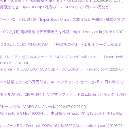
PCB「50％高」が店頭価格へ届くまで - XenoSpectrum
(2026-08-06 22:14)
員限定でセール中 10Gbps対応の「RT-BE92U」が3万2545円など -
PC、ASUS社製「ExpertBook Ultra」の取り扱いを開始 - 株式会社ア
Cで採用 需給逼迫で代替調達先を検証 - digitaltoday.co.kr
(2026-08-07
Swift OLED PG32UCWM」「PG27UCWM」 - エルミタージュ秋葉原
ミアムビジネスノートPC「ASUS ExpertBook Ultra」、ExpertBook
2026-06-17 07:00)
TX 5080 EVO 16GB GDDR7 OC Edition」 - kakaku.com
(2026-07-
5070搭載モデルが5万円引き。ASUSフラッシュセールは7月21日12時まで -
ルモデルが1位、2位を獲得！ ソフマップ・ドットコム販売ランキング（7月1
ール開催 - VIDEO SALON.web
(2026-07-07 07:00)
pture GT-BE19000AI」、本日発売 Amazonでは13.6万円 - INTERNET
C「Zenbook SORA 16 (UX3607OA)」 - kakaku.com
(2026-07-