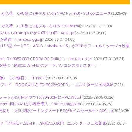
が入荷、CPU別に3モデル (AKIBA PC Hotline!) - Yahoo!ニュース
(2026-08-
が入荷、CPU別に3モデル - AKIBA PC Hotline!
(2026-08-07 15:00)
Gaming V16が20万9800円 - ASCII.jp
(2026-08-07 06:00)
 finance.biggo.jp
(2026-08-07 04:05)
15.6型ノートPC、ASUS「Vivobook 15」が21％オフ - エルミタージュ秋葉
050 8GB GDDR6 OC Edition」 - kakaku.com
(2026-07-31 06:31)
0W の電力を持つ 1億8000 万 VND のノートパソコンのモンスター。 -
2/2枚目） - ITmedia
(2026-08-03 06:36)
スプレイ「ROG Swift OLED PG27AQDPR」 - エルミタージュ秋葉原
(2026-
トが3万円オフで15万9,800円に - PC Watch
(2026-08-06 00:26)
DRAMを小規模導入 - finance.biggo.jp
(2026-08-04 05:25)
切り！ ASUS製ゲーミングノートPCがタイムセール中 - ASCII.jp
(2026-08-
PRIME A520M-K」が税込5,680円 - エルミタージュ秋葉原
(2026-08-04