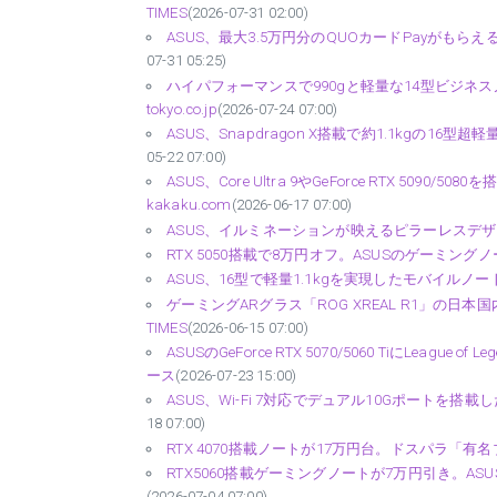
TIMES
(2026-07-31 02:00)
ASUS、最大3.5万円分のQUOカードPayがもら
07-31 05:25)
ハイパフォーマンスで990gと軽量な14型ビジネスノートPC
tokyo.co.jp
(2026-07-24 07:00)
ASUS、Snapdragon X搭載で約1.1kgの16型超
05-22 07:00)
ASUS、Core Ultra 9やGeForce RTX 5090/50
kakaku.com
(2026-06-17 07:00)
ASUS、イルミネーションが映えるピラーレスデザインの
RTX 5050搭載で8万円オフ。ASUSのゲーミングノー
ASUS、16型で軽量1.1kgを実現したモバイルノートPC「Zen
ゲーミングARグラス「ROG XREAL R1」の日
TIMES
(2026-06-15 07:00)
ASUSのGeForce RTX 5070/5060 TiにLeague 
ース
(2026-07-23 15:00)
ASUS、Wi-Fi 7対応でデュアル10Gポートを搭載した
18 07:00)
RTX 4070搭載ノートが17万円台。ドスパラ「有名ブ
RTX5060搭載ゲーミングノートが7万円引き。ASU
(2026-07-04 07:00)