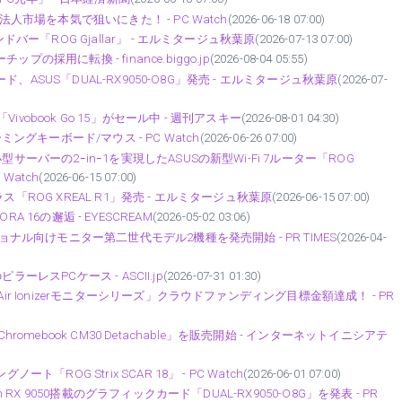
人市場を本気で狙いにきた！ - PC Watch
(2026-06-18 07:00)
バー「ROG Gjallar」 - エルミタージュ秋葉原
(2026-07-13 07:00)
採用に転換 - finance.biggo.jp
(2026-08-04 05:55)
ード、ASUS「DUAL-RX9050-O8G」発売 - エルミタージュ秋葉原
(2026-07-
Vivobook Go 15」がセール中 - 週刊アスキー
(2026-08-01 04:30)
ングキーボード/マウス - PC Watch
(2026-06-26 07:00)
サーバーの2ｰinｰ1を実現したASUSの新型Wi-Fi 7ルーター「ROG
 Watch
(2026-06-15 07:00)
グラス「ROG XREAL R1」発売 - エルミタージュ秋葉原
(2026-06-15 07:00)
RA 16の邂逅 - EYESCREAM
(2026-05-02 03:06)
ョナル向けモニター第二世代モデル2機種を発売開始 - PR TIMES
(2026-04-
ピラーレスPCケース - ASCII.jp
(2026-07-31 01:30)
ir Ionizerモニターシリーズ」クラウドファンディング目標金額達成！ - PR
omebook CM30 Detachable」を販売開始 - インターネットイニシアテ
「ROG Strix SCAR 18」 - PC Watch
(2026-06-01 07:00)
RX 9050搭載のグラフィックカード「DUAL-RX9050-O8G」を発表 - PR