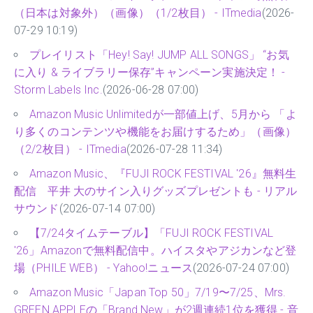
（日本は対象外）（画像）（1/2枚目） - ITmedia
(2026-
07-29 10:19)
プレイリスト「Hey! Say! JUMP ALL SONGS」 “お気
に入り & ライブラリー保存”キャンペーン実施決定！ -
Storm Labels Inc.
(2026-06-28 07:00)
Amazon Music Unlimitedが一部値上げ、5月から 「よ
り多くのコンテンツや機能をお届けするため」（画像）
（2/2枚目） - ITmedia
(2026-07-28 11:34)
Amazon Music、『FUJI ROCK FESTIVAL '26』無料生
配信 平井 大のサイン入りグッズプレゼントも - リアル
サウンド
(2026-07-14 07:00)
【7/24タイムテーブル】「FUJI ROCK FESTIVAL
'26」Amazonで無料配信中。ハイスタやアジカンなど登
場（PHILE WEB） - Yahoo!ニュース
(2026-07-24 07:00)
Amazon Music「Japan Top 50」7/19〜7/25、Mrs.
GREEN APPLEの「Brand New」が2週連続1位を獲得 - 音