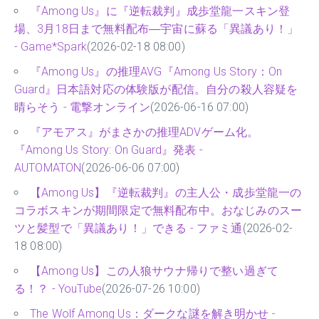
『Among Us』に『逆転裁判』成歩堂龍一スキン登
場、3月18日まで無料配布―宇宙に蘇る「異議あり！」
- Game*Spark
(2026-02-18 08:00)
『Among Us』の推理AVG『Among Us Story：On
Guard』日本語対応の体験版が配信。自分の殺人容疑を
晴らそう - 電撃オンライン
(2026-06-16 07:00)
『アモアス』がまさかの推理ADVゲーム化。
『Among Us Story: On Guard』発表 -
AUTOMATON
(2026-06-06 07:00)
【Among Us】『逆転裁判』の主人公・成歩堂龍一の
コラボスキンが期間限定で無料配布中。おなじみのスー
ツと髪型で「異議あり！」できる - ファミ通
(2026-02-
18 08:00)
【Among Us】この人狼サウナ帰りで整い過ぎて
る！？ - YouTube
(2026-07-26 10:00)
The Wolf Among Us：ダークな謎を解き明かせ -