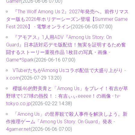
Gamer
(2026-06-06 07:00)
『The Wolf Among Us 2』2027年発売へ。前作リマス
ター版も2026年ホリデーシーズン登場【Summer Game
Fest 2026】 - 電撃オンライン
(2026-06-05 07:00)
『アモアス』1人用ADV『Among Us Story: On
Guard』日本語対応デモ版配信！無実を証明するため奮
闘するストーリー重視作品 1枚目の写真・画像 -
Game*Spark
(2026-06-16 07:00)
VTuberたちがAmong Usコラボ配信で大盛り上がり -
x.com
(2026-07-29 13:20)
櫻坂46的野美青と「Among Us」をプレイ！有吉が草
野球で127球の熱投！：有吉ぃぃeeeee！の画像 - tv-
tokyo.co.jp
(2026-02-22 14:38)
「Among Us」の世界観で殺人事件を解決しよう。新
作推理ゲーム「Among Us Story: On Guard」発表 -
4gamer.net
(2026-06-06 07:00)