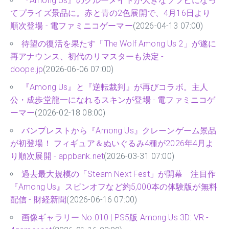
『Among Us』のクルーメイトが大きなソフビになっ
てプライズ景品に。赤と青の2色展開で、4月16日より
順次登場 - 電ファミニコゲーマー
(2026-04-13 07:00)
待望の復活を果たす「The Wolf Among Us 2」が遂に
再アナウンス、初代のリマスターも決定 -
doope.jp
(2026-06-06 07:00)
『Among Us』と『逆転裁判』が再びコラボ。主人
公・成歩堂龍一になれるスキンが登場 - 電ファミニコゲ
ーマー
(2026-02-18 08:00)
バンプレストから『Among Us』クレーンゲーム景品
が初登場！ フィギュア＆ぬいぐるみ4種が2026年4月よ
り順次展開 - appbank.net
(2026-03-31 07:00)
過去最大規模の「Steam Next Fest」が開幕 注目作
『Among Us』スピンオフなど約5,000本の体験版が無料
配信 - 財経新聞
(2026-06-16 07:00)
画像ギャラリー No.010 | PS5版 Among Us 3D: VR -