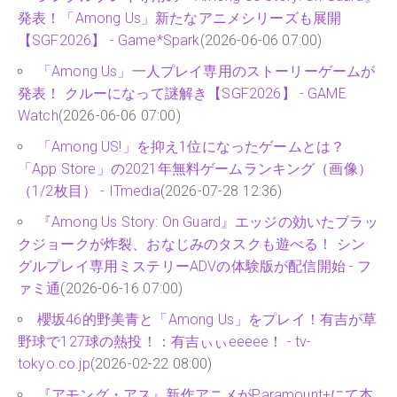
発表！「Among Us」新たなアニメシリーズも展開
【SGF2026】 - Game*Spark
(2026-06-06 07:00)
「Among Us」一人プレイ専用のストーリーゲームが
発表！ クルーになって謎解き【SGF2026】 - GAME
Watch
(2026-06-06 07:00)
「Among US!」を抑え1位になったゲームとは？
「App Store」の2021年無料ゲームランキング（画像）
（1/2枚目） - ITmedia
(2026-07-28 12:36)
『Among Us Story: On Guard』エッジの効いたブラッ
クジョークが炸裂、おなじみのタスクも遊べる！ シン
グルプレイ専用ミステリーADVの体験版が配信開始 - フ
ァミ通
(2026-06-16 07:00)
櫻坂46的野美青と「Among Us」をプレイ！有吉が草
野球で127球の熱投！：有吉ぃぃeeeee！ - tv-
tokyo.co.jp
(2026-02-22 08:00)
『アモング・アス』新作アニメがParamount+にて本