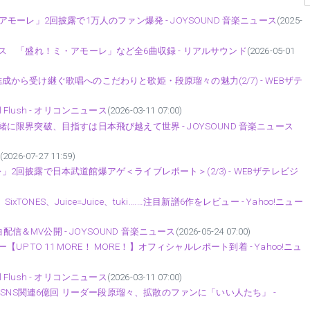
・アモーレ」2回披露で1万人のファン爆発 - JOYSOUND 音楽ニュース
(2025-
EP』リリース 「盛れ！ミ・アモーレ」など全6曲収録 - リアルサウンド
(2026-05-01
結成から受け継ぐ歌唱へのこだわりと歌姫・段原瑠々の魅力(2/7) - WEBザテ
pecial Flush - オリコンニュース
(2026-03-11 07:00)
一緒に限界突破、目指すは日本飛び越えて世界 - JOYSOUND 音楽ニュース
(2026-07-27 11:59)
レ」2回披露で日本武道館爆アゲ＜ライブレポート＞(2/3) - WEBザテレビジ
ER、SixTONES、Juice=Juice、tuki.……注目新譜6作をレビュー - Yahoo!ニュー
信＆MV公開 - JOYSOUND 音楽ニュース
(2026-05-24 07:00)
ー【UP TO 11 MORE！ MORE！】オフィシャルレポート到着 - Yahoo!ニュ
pecial Flush - オリコンニュース
(2026-03-11 07:00)
SNS関連6億回 リーダー段原瑠々、拡散のファンに「いい人たち」 -