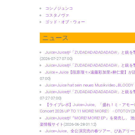
コシノジュンコ
コスタノヴァ
ゴッド・オブ・ウォー
ニュース
Juice=Juiceが「ZUDADADADADADADA!」と
(2026-07-27 07:00)
Juice=Juiceが「ZUDADADADADADADA!」と銃
Juice＝Juice【段原瑠々×遠藤彩加里×林仁愛】が語る
07:00)
Juice=Juice hat sein neues Musikvideo „BLOODY B
Juice=Juiceが「ZUDADADADADADADA!」と銃
07-27 07:00)
【ライブレポ】Juice=Juice、「盛れ！ミ・アモー
Concert 2026 UP TO 11 MORE! MORE!〉 - OTOTOY
(2
Juice=Juiceが『MORE! MORE! EP』を
楽情報サイト
(2026-06-28 01:12)
Juice=Juice、全公演完売の春ツアー、ぴあアリーナ公