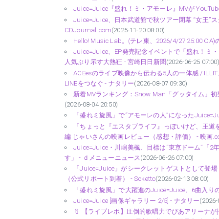
Juice=Juice『盛れ！ミ・アモーレ』MVが YouT
Juice=Juice、日本武道館で秋ツアー閉幕 “女
CDJournal.com
(2025-11-20 08:00)
Hello! Music Lab。(テレ東、2026/4/27 25:00 OA
Juice=Juice、EP発売記念イベントで「盛
人気ぶり示す大熱狂 - 宮崎日日新聞
(2026-06-25 07:00
ACEesのライブ映像から伝わる5人の一体感 / ILLIT
LINEをつなぐ - ナタリー
(2026-08-07 09:30)
新着MVランキング：Snow Man「グッタイム」
(2026-08-04 20:50)
「盛れミ旋風」で“アモーレの人”になったJuice=J
「ちょっと『エスタブライフ』っぽいけど、王道を突っ
編 じゃいさんの映画レビュー（感想・評価） - 映画.c
Juice=Juice・川嶋美楓、目標は“東京ドーム
す」 - ｄメニューニュース
(2026-06-26 07:00)
「Juice=Juice」がシークレットゲストとして登場！『
（公式リポート到着） - Scketto
(2026-02-13 08:00)
「盛れミ旋風」で大躍進のJuice=Juice、6曲入りのE
Juice=Juice [画像ギャラリー 2/5] - ナタリー
(2026-
📎 【ライブレポ】圧倒的歌唱力でぴあアリーナが揺れ