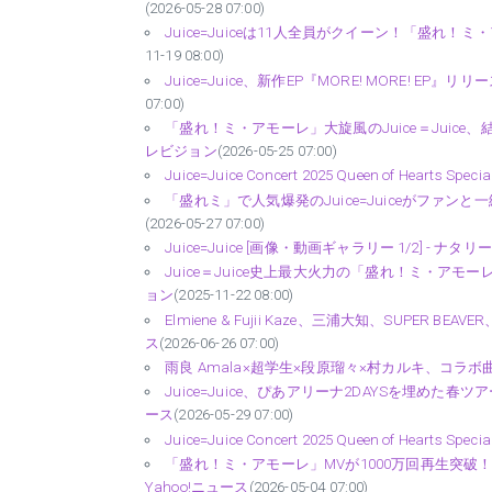
(2026-05-28 07:00)
Juice=Juiceは11人全員がクイーン！「盛れ！ミ
11-19 08:00)
Juice=Juice、新作EP『MORE! MORE! 
07:00)
「盛れ！ミ・アモーレ」大旋風のJuice＝Juice、
レビジョン
(2026-05-25 07:00)
Juice=Juice Concert 2025 Queen of Hearts S
「盛れミ」で人気爆発のJuice=Juiceがファンと
(2026-05-27 07:00)
Juice=Juice [画像・動画ギャラリー 1/2] - ナタリー
Juice＝Juice史上最大火力の「盛れ！ミ・アモー
ョン
(2025-11-22 08:00)
Elmiene & Fujii Kaze、三浦大知、SUPER BEAV
ス
(2026-06-26 07:00)
雨良 Amala×超学生×段原瑠々×村カルキ、コラボ曲配
Juice=Juice、ぴあアリーナ2DAYSを埋めた春ツア
ース
(2026-05-29 07:00)
Juice=Juice Concert 2025 Queen of Hearts S
「盛れ！ミ・アモーレ」MVが1000万回再生突破！
Yahoo!ニュース
(2026-05-04 07:00)