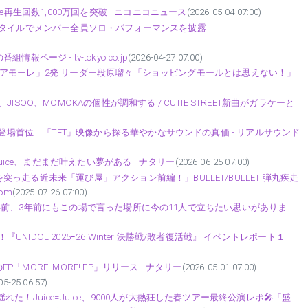
ube再生回数1,000万回を突破 - ニコニコニュース
(2026-05-04 07:00)
王”スタイルでメンバー全員ソロ・パフォーマンスを披露 -
)の番組情報ページ - tv-tokyo.co.jp
(2026-04-27 07:00)
れ！ミ・アモーレ」2発 リーダー段原瑠々「ショッピングモールとは思えない！」
)
、JISOO、MOMOKAの個性が調和する / CUTIE STREET新曲がガラケーと
初登場首位 「TFT」映像から探る華やかなサウンドの真価 - リアルサウンド
uice、まだまだ叶えたい夢がある - ナタリー
(2026-06-25 07:00)
走る近未来「運び屋」アクション前編！」BULLET/BULLET 弾丸疾走
om
(2025-07-26 07:00)
”「2年前、3年前にもこの場で言った場所に今の11人で立ちたい思いがありま
UNIDOL 2025ｰ26 Winter 決勝戦/敗者復活戦』 イベントレポート１
P「MORE! MORE! EP」リリース - ナタリー
(2026-05-01 07:00)
05-25 06:57)
た！Juice=Juice、9000人が大熱狂した春ツアー最終公演レポ🎤「盛