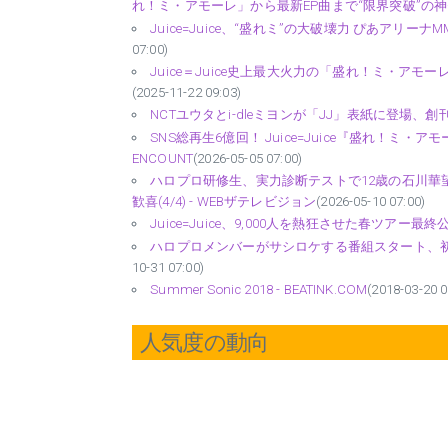
れ！ミ・アモーレ」から最新EP曲まで“限界突破”の神
Juice=Juice、“盛れミ”の大破壊力 ぴあアリ
07:00)
Juice＝Juice史上最大火力の「盛れ！ミ・ア
(2025-11-22 09:03)
NCTユウタとi-dleミヨンが「JJ」表紙に登場、創刊
SNS総再生6億回！ Juice=Juice『盛れ！ミ
ENCOUNT
(2026-05-05 07:00)
ハロプロ研修生、実力診断テストで12歳の石川
歓喜(4/4) - WEBザテレビジョン
(2026-05-10 07:00)
Juice=Juice、9,000人を熱狂させた春ツアー最終公演！
ハロプロメンバーがサシロケする番組スタート、初回は
10-31 07:00)
Summer Sonic 2018 - BEATINK.COM
(2018-03-20 0
人気度の動向