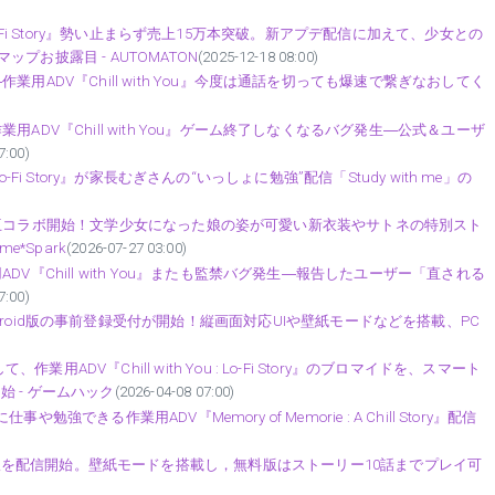
: Lo-Fi Story』勢い止まらず売上15万本突破。新アプデ配信に加えて、少女との
お披露目 - AUTOMATON
(2025-12-18 08:00)
用ADV『Chill with You』今度は通話を切っても爆速で繋ぎなおしてく
ADV『Chill with You』ゲーム終了しなくなるバグ発生―公式＆ユーザ
7:00)
Lo-Fi Story』が家長むぎさんの“いっしょに勉強”配信「Study with me」の
You』相互コラボ開始！文学少女になった娘の姿が可愛い新衣装やサトネの特別スト
e*Spark
(2026-07-27 03:00)
V『Chill with You』またも監禁バグ発生―報告したユーザー「直される
7:00)
ory」iOS/Android版の事前登録受付が開始！縦画面対応UIや壁紙モードなどを搭載、PC
DV『Chill with You : Lo-Fi Story』のブロマイドを、スマート
 - ゲームハック
(2026-04-08 07:00)
や勉強できる作業用ADV『Memory of Memorie : A Chill Story』配信
)
Story」スマホ版を配信開始。壁紙モードを搭載し，無料版はストーリー10話までプレイ可