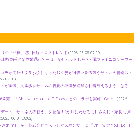
にこだわりの「相棒」感 - 日経クロストレンド
(2026-05-08 07:00)
売れた"圧倒的に好評"な作業通話ゲーは、なぜヒットした？ - 電ファミニコゲーマー
You』相互コラボ開始！文学少女になった娘の姿が可愛い新衣装やサトネの特別スト
27 07:00)
」に衣替えアップデートが実装。文学少女サトネの春夏の衣装が追加され着替えるようになる -
y」が発売！「Chill with You : Lo-Fi Story」とのコラボも実施 - Gamer
(2026-
Story』でアップデート「サトネの衣替え」を配信！1か月にわたるにじさんじ・家長むぎ
(2026-06-01 08:02)
h me」を、株式会社ネストピがスポンサーに 「Chill with You : Lo-Fi