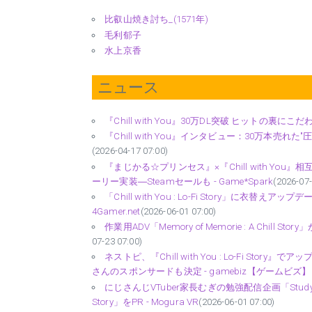
比叡山焼き討ち_(1571年)
毛利郁子
水上京香
ニュース
『Chill with You』30万DL突破 ヒットの裏
『Chill with You』インタビュー：30万本
(2026-04-17 07:00)
『まじかる☆プリンセス』×『Chill with 
ーリー実装―Steamセールも - Game*Spark
(2026-07-
「Chill with You : Lo-Fi Story
4Gamer.net
(2026-06-01 07:00)
作業用ADV「Memory of Memorie : A Chill Stor
07-23 07:00)
ネストピ、『Chill with You : Lo-Fi 
さんのスポンサードも決定 - gamebiz【ゲームビズ】
にじさんじVTuber家長むぎの勉強配信企画「Study wit
Story」をPR - Mogura VR
(2026-06-01 07:00)