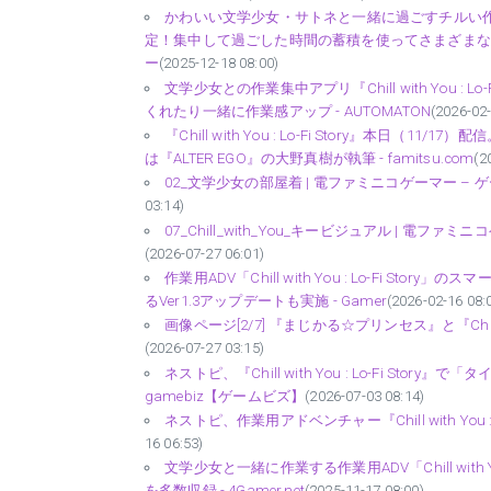
かわいい文学少女・サトネと一緒に過ごすチルい作業用ゲ
定！集中して過ごした時間の蓄積を使ってさまざまな
ー
(2025-12-18 08:00)
文学少女との作業集中アプリ『Chill with You 
くれたり一緒に作業感アップ - AUTOMATON
(2026-02-
『Chill with You : Lo-Fi Story』
は『ALTER EGO』の大野真樹が執筆 - famitsu.com
(2
02_文学少女の部屋着 | 電ファミニコゲーマー –
03:14)
07_Chill_with_You_キービジュアル | 電
(2026-07-27 06:01)
作業用ADV「Chill with You : Lo-Fi 
るVer1.3アップデートも実施 - Gamer
(2026-02-16 08:
画像ページ[2/7] 『まじかる☆プリンセス』と『Chill
(2026-07-27 03:15)
ネストピ、『Chill with You : Lo-Fi S
gamebiz【ゲームビズ】
(2026-07-03 08:14)
ネストピ、作業用アドベンチャー『Chill with You 
16 06:53)
文学少女と一緒に作業する作業用ADV「Chill with 
を多数収録 - 4Gamer.net
(2025-11-17 08:00)