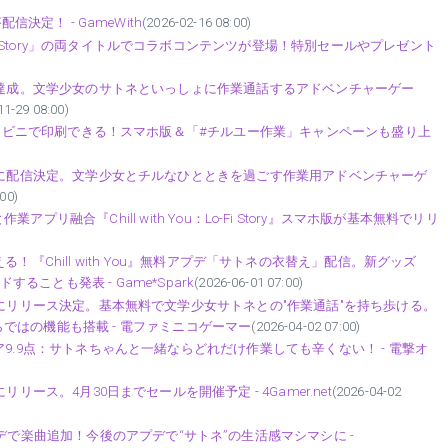
』が配信決定！ - GameWith
(2026-02-16 08:00)
 Lo-Fi Story」の両タイトルでコラボコンテンツが登場！特別セールやプレゼント
10万ダウンロード達成。文学少女のサトネといっしょに作業通話するアドベンチャーゲー
11-29 08:00)
』のブロマイドがコンビニで印刷できる！スマホ版＆「#チルユー作業」キャンペーンも盛り上
スマホ版が4月8日に配信決定。文学少女とチルなひとときを過ごす作業用アドベンチャーゲ
00)
リ融合『Chill with You：Lo-Fi Story』スマホ版が基本無料でリリ
！『Chill with You』無料アプデ「サトネの衣替え」配信。新グッズ
ことも発表 - Game*Spark
(2026-06-01 07:00)
マホ版が4月8日にリリース決定。基本無料で文学少女サトネとの"作業通話"を持ち歩ける。
ではの機能も搭載 - 電ファミニコゲーマー
(2026-04-02 07:00)
者レビュースコア9.9点：サトネちゃんと一緒ならどれだけ作業しても辛くない！ - 電撃オ
4月8日にリリース。4月30日までセールを開催予定 - 4Gamer.net
(2026-04-02
』初アプデで楽曲追加！今後のアプデで“サトネ”の生活感マシマシに -