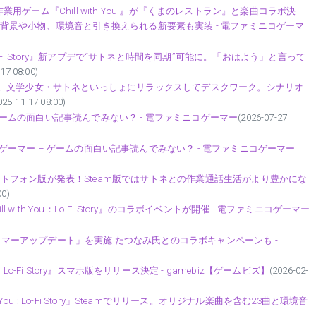
ーム『Chill with You 』が『くまのレストラン』と楽曲コラボ決
背景や小物、環境音と引き換えられる新要素も実装 - 電ファミニコゲーマ
: Lo-Fi Story』新アプデで“サトネと時間を同期”可能に。「おはよう」と言って
17 08:00)
本日（11/17）配信。文学少女・サトネといっしょにリラックスしてデスクワーク。シナリオ
025-11-17 08:00)
 ゲームの面白い記事読んでみない？ - 電ファミニコゲーマー
(2026-07-27
ファミニコゲーマー – ゲームの面白い記事読んでみない？ - 電ファミニコゲーマー
Story」のスマートフォン版が発表！Steam版ではサトネとの作業通話生活がより豊かにな
00)
 with You：Lo-Fi Story』のコラボイベントが開催 - 電ファミニコゲーマー
tory』で「タイマーアップデート」を実施 たつなみ氏とのコラボキャンペーンも -
: Lo-Fi Story』スマホ版をリリース決定 - gamebiz【ゲームビズ】
(2026-02-
You : Lo-Fi Story」Steamでリリース。オリジナル楽曲を含む23曲と環境音