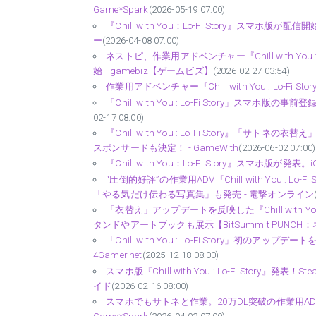
Game*Spark
(2026-05-19 07:00)
『Chill with You：Lo-Fi Story』ス
ー
(2026-04-08 07:00)
ネストピ、作業用アドベンチャー『Chill with Yo
始 - gamebiz【ゲームビズ】
(2026-02-27 03:54)
作業用アドベンチャー『Chill with You : Lo-Fi 
「Chill with You : Lo-Fi Story」スマホ版の事
02-17 08:00)
『Chill with You : Lo-Fi Story』「サ
スポンサードも決定！ - GameWith
(2026-06-02 07:00)
『Chill with You：Lo-Fi Story』スマホ版が
“圧倒的好評”の作業用ADV『Chill with You :
「やる気だけ伝わる写真集」も発売 - 電撃オンライン
「衣替え」アップデートを反映した『Chill with 
タンドやアートブックも展示【BitSummit PUNCH
「Chill with You : Lo-Fi Story」初
4Gamer.net
(2025-12-18 08:00)
スマホ版『Chill with You : Lo-Fi Sto
イド
(2026-02-16 08:00)
スマホでもサトネと作業。20万DL突破の作業用ADV『Chill