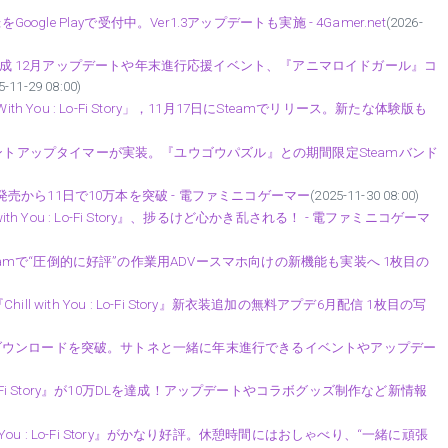
前登録をGoogle Playで受付中。Ver1.3アップデートも実施 - 4Gamer.net
(2026-
10万DL達成 12月アップデートや年末進行応援イベント、『アニマロイドガール』コ
5-11-29 08:00)
 You : Lo-Fi Story」，11月17日にSteamでリリース。新たな体験版も
tory』にカウントアップタイマーが実装。『ユウゴウパズル』との期間限定Steamバンド
Story』が発売から11日で10万本を突破 - 電ファミニコゲーマー
(2025-11-30 08:00)
h You : Lo-Fi Story』、捗るけど心かき乱される！ - 電ファミニコゲーマ
ry』発表！Steamで“圧倒的に好評”の作業用ADVースマホ向けの新機能も実装へ 1枚目の
with You : Lo-Fi Story』新衣装追加の無料アプデ6月配信 1枚目の写
Story』が10万ダウンロードを突破。サトネと一緒に年末進行できるイベントやアップデー
: Lo-Fi Story』が10万DLを達成！アップデートやコラボグッズ制作など新情報
You : Lo-Fi Story』がかなり好評。休憩時間にはおしゃべり、“一緒に頑張