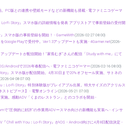
マホ版が配信開始。PC版との連携や壁紙モードなどの新機能も搭載 - 電ファミニコゲーマ
u : Lo-Fi Story』スマホ版の詳細情報を発表 アプリストアで事前登録の受付開
Story』スマホ版の事前登録を開始！ - GameWith
(2026-02-27 08:00)
前登録をGoogle Playで受付中。Ver1.3アップデートも実施 - 4Gamer.net
(2026-
トネの衣替え」アップデートが配信開始！“家長むぎ”さんの配信「Study with me」にて
発表。iOS/Androidで2026年春配信へ - 電ファミニコゲーマー
(2026-02-16 08:00)
 Lo-Fi Story』スマホ版が配信開始。4月30日まで20%オフセール実施、サトネの
(2026-04-08 07:00)
You：Lo-Fi Story』特別体験版がプレイアブル出展。特大サイズのアクリルス
：ネストピブース】 - 電撃オンライン
(2026-05-21 07:00)
のアップデートを実施。感動ADV「くまのレストラン」とのコラボを開始 -
ry』発表！Steamで“圧倒的に好評”の作業用ADVースマホ向けの新機能も実装へ - インサ
 with You：Lo-Fi Story』がiOS・Android向けに4月8日配信決定 -