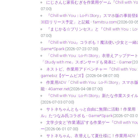
にじさんじ家長むぎを作業用ゲーム『Chill with Y
07:00)
『Chill with You：Lo-Fi Story』スマ
30日リリース予定」と記載 - famitsu.com
(2026-03-05
『まじかる☆プリンセス』と『Chill with You：L
07:00)
『Chill with You』コラボも！魔法使い少女と一緒に仕事
Game*Spark
(2026-07-23 07:00)
「Chill with You : Lo-Fi Story
「Study with me」スポンサードも発表に - Gamer
(20
ネストピ、作業用アドベンチャー『Chill with You
gamebiz【ゲームビズ】
(2026-04-08 07:00)
作業用ADV「Chill with You : Lo-Fi 
能 - 4Gamer.net
(2026-04-08 07:00)
『Chill with You : Lo-Fi Story』
(2026-07-03 07:00)
サトネちゃんともっと自由に無限に活動！作業用『Ch
ル』たつなみ氏コラボも - Game*Spark
(2026-07-03 0
文学少女と"作業通話"する作業ゲー『Chill with Y
ー
(2026-06-01 07:00)
サトネちゃん、衣替えして夏仕様に！作業用ADV『Chill w