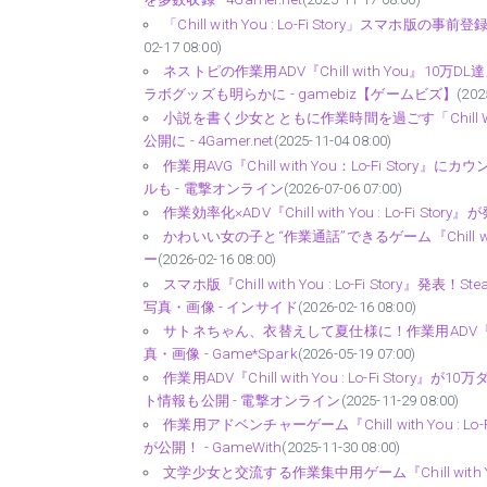
「Chill with You : Lo-Fi Story」スマホ版の事
02-17 08:00)
ネストピの作業用ADV『Chill with You』
ラボグッズも明らかに - gamebiz【ゲームビズ】
(202
小説を書く少女とともに作業時間を過ごす「Chill With
公開に - 4Gamer.net
(2025-11-04 08:00)
作業用AVG『Chill with You：Lo-Fi S
ルも - 電撃オンライン
(2026-07-06 07:00)
作業効率化×ADV『Chill with You : Lo-Fi 
かわいい女の子と“作業通話”できるゲーム『Chill wit
ー
(2026-02-16 08:00)
スマホ版『Chill with You : Lo-Fi Sto
写真・画像 - インサイド
(2026-02-16 08:00)
サトネちゃん、衣替えして夏仕様に！作業用ADV『Chill 
真・画像 - Game*Spark
(2026-05-19 07:00)
作業用ADV『Chill with You : Lo-Fi 
ト情報も公開 - 電撃オンライン
(2025-11-29 08:00)
作業用アドベンチャーゲーム『Chill with You 
が公開！ - GameWith
(2025-11-30 08:00)
文学少女と交流する作業集中用ゲーム『Chill with 