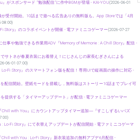
ou』がスポンサード “勉強配信“に作中BGMが登場 - KAI-YOU
(2026-06-01
ホ版の事前登録が受付開始。10話まで遊べる広告ありの無料版も。App Storeでは「4月
 08:00)
o-Fi Story』のコラボイベントが開催 - 電ファミニコゲーマー
(2026-07-27
や勉強できる作業用ADV『Memory of Memorie : A Chill Story』配信 -
」衣替えアップデートでサトネが春夏衣装にお着替え！にじさんじの家長むぎさんによる
26-06-01 07:00)
 : Lo-Fi Story』のスマートフォン版を配信！専用UIで縦画面の操作に対応 -
Story」スマホ版を配信開始。壁紙モードを搭載し，無料版はストーリー10話までプレイ可
新たな作業スタイルを提供する「タイマーアップデート」が配信 - 電ファミニコゲーマー
ill with You』にカウントアップタイマー追加―『すこしずるいパズ
7:00)
ou : Lo-Fi Story』にて衣替えアップデートが配信開始 - 電ファミニコゲーマ
ith You : Lo-Fi Story』新衣装追加の無料アプデ6月配信 -