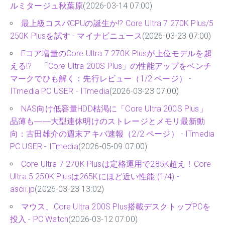
ルミタージュ秋葉原
(2026-03-14 07:00)
最上級コスパCPUの誕生か!? Core Ultra 7 270K Plus/5
250K Plusを試す - マイナビニュース
(2026-03-23 07:00)
Eコア増量のCore Ultra 7 270K Plusが上位モデルを超
える!? 「Core Ultra 200S Plus」の性能アップをベンチ
マークでひも解く：先行レビュー（1/2 ページ） -
ITmedia PC USER - ITmedia
(2026-03-23 07:00)
NAS向け低容量HDD枯渇に「Core Ultra 200S Plus」
品薄も――大型連休明けのストレージとメモリ最新動
向：古田雄介の週末アキバ速報（2/2 ページ） - ITmedia
PC USER - ITmedia
(2026-05-09 07:00)
Core Ultra 7 270K Plusは定格運用で285K超え！Core
Ultra 5 250K Plusは265Kにほど近い性能 (1/4) -
ascii.jp
(2026-03-23 13:02)
マウス、Core Ultra 200S Plus搭載デスクトップPCを
投入 - PC Watch
(2026-03-12 07:00)