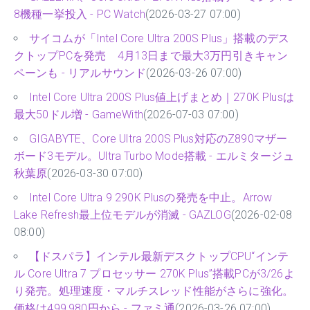
8機種一挙投入 - PC Watch
(2026-03-27 07:00)
サイコムが「Intel Core Ultra 200S Plus」搭載のデス
クトップPCを発売 4月13日まで最大3万円引きキャン
ペーンも - リアルサウンド
(2026-03-26 07:00)
Intel Core Ultra 200S Plus値上げまとめ｜270K Plusは
最大50ドル増 - GameWith
(2026-07-03 07:00)
GIGABYTE、Core Ultra 200S Plus対応のZ890マザー
ボード3モデル。Ultra Turbo Mode搭載 - エルミタージュ
秋葉原
(2026-03-30 07:00)
Intel Core Ultra 9 290K Plusの発売を中止。Arrow
Lake Refresh最上位モデルが消滅 - GAZLOG
(2026-02-08
08:00)
【ドスパラ】インテル最新デスクトップCPU“インテ
ル Core Ultra 7 プロセッサー 270K Plus”搭載PCが3/26よ
り発売。処理速度・マルチスレッド性能がさらに強化。
価格は499,980円から - ファミ通
(2026-03-26 07:00)