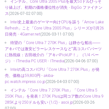
インテル、Core Ultra 200S Plusを最大50ドルひっそ
り値上げ、初期の価格優位性が消失 - BigGo ファイナン
ス
(2026-07-02 07:00)
Intel史上最速のゲーマー向けCPUを謳う「Arrow Lake
Refresh」こと「Core Ultra 200S Plus」シリーズが3月26
日発売 - 4Gamer.net
(2026-03-11 07:00)
待望の「Core Ultra 7 270K Plus」は静かな船出――
アキバでは激安ピラーレスケースなど“高コスパ”パーツ
に熱視線：古田雄介の「アキバPickUP！」（1/4 ペー
ジ） - ITmedia PC USER - ITmedia
(2026-04-06 07:00)
Intelの高コスパCPU「Core Ultra 7 270K Plus」が発
売、価格は59,800円 - akiba-
pc.watch.impress.co.jp
(2026-04-03 07:00)
インテル「Core Ultra 7 270K Plus」「Core Ultra 5
250K Plus」を発表！270K Plusは同コア数のCore Ultra 9
285Kより250ドルも安い (1/2) - ascii.jp
(2026-03-26
07:00)