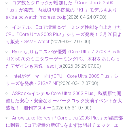
コア数とクロックが増加した「Core Ultra 5 250K
Plus」が発売、内蔵GPU非搭載の「KF」モデルもあり -
akiba-pc.watch.impress.co.jp
(2026-04-24 07:00)
インテル、Eコア増量＆ゲーミング性能を向上させた
CPU「Core Ultra 200S Plus」シリーズ発表！ 3月26日よ
り販売 - GAME Watch
(2026-03-12 07:00)
Ryzenよりもコスパが優秀!?Core Ultra 7 270K Plus＆
RTX 5070のミニタワーゲーミングPC、木材をあしらっ
たデザインも秀逸 - ascii.jp
(2026-05-29 07:00)
Intelがゲーマー向けCPU「Core Ultra 200S Plus」シ
リーズを発表 - GIGAZINE
(2026-03-12 07:00)
ASRock×インテル Core Ultra 200S Plus、秋葉原で開
催した安心・安全なオーバークロック実演イベントが大
盛況！ - 週刊アスキー
(2026-05-31 07:00)
Arrow Lake Refresh「Core Ultra 200S Plus」が編集部
に到着。Eコア増量の新CPUをまずは開封チェック - エ