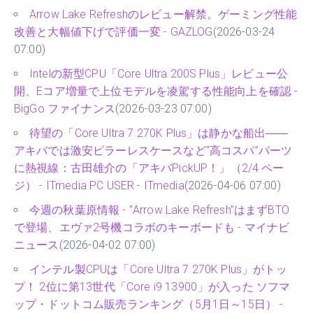
Arrow Lake Refreshのレビュー解禁。ゲーミング性能
改善と大幅値下げで評価一変 - GAZLOG
(2026-03-24
07:00)
Intelの新型CPU「Core Ultra 200S Plus」レビュー公
開、Eコア増量で上位モデルを凌駕する性能向上を確認 -
BigGo ファイナンス
(2026-03-23 07:00)
待望の「Core Ultra 7 270K Plus」は静かな船出――
アキバでは激安ピラーレスケースなど“高コスパ”パーツ
に熱視線：古田雄介の「アキバPickUP！」（2/4 ペー
ジ） - ITmedia PC USER - ITmedia
(2026-04-06 07:00)
今週の秋葉原情報 - "Arrow Lake Refresh"はまずBTO
で登場、エヴァ2号機コラボのキーボードも - マイナビ
ニュース
(2026-04-02 07:00)
インテル製CPUは「Core Ultra 7 270K Plus」がトッ
プ！ 2位に第13世代「Core i9 13900」が入った ソフマ
ップ・ドットコム販売ランキング（5月1日～15日） -